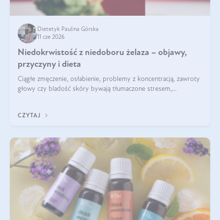
Dietetyk Paulina Górska
11 cze 2026
Niedokrwistość z niedoboru żelaza – objawy,
przyczyny i dieta
Ciągłe zmęczenie, osłabienie, problemy z koncentracją, zawroty
głowy czy bladość skóry bywają tłumaczone stresem,
przepracowaniem lub niedoborem snu. Tymczasem ich
przyczyną może być niedokrwistość z niedoboru żelaza.
CZYTAJ