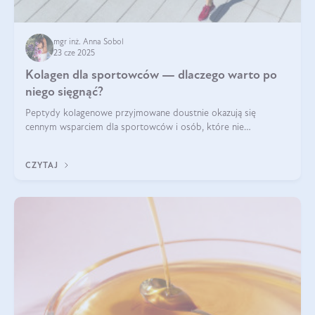
mgr inż. Anna Sobol
23 cze 2025
Kolagen dla sportowców — dlaczego warto po
niego sięgnąć?
Peptydy kolagenowe przyjmowane doustnie okazują się
cennym wsparciem dla sportowców i osób, które nie
wyobrażają sobie życia bez intensywnego ruchu.
CZYTAJ