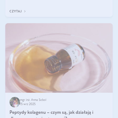
wewnątrz — to solidna podstawa do tego, by nasz wygląd
zewnętrzny prezentował się zdrowo i atrakcyjnie. Stosowanie
CZYTAJ
wysokiej jakości suplem
mgr inż. Anna Sobol
15 wrz 2025
Peptydy kolagenu – czym są, jak działają i