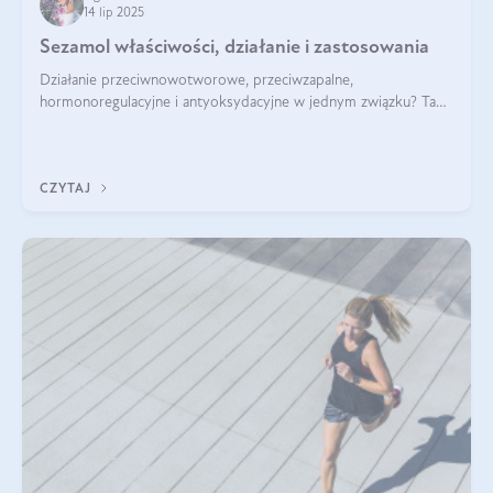
14 lip 2025
Sezamol właściwości, działanie i zastosowania
Działanie przeciwnowotworowe, przeciwzapalne,
hormonoregulacyjne i antyoksydacyjne w jednym związku? Tak
— to właśnie natura sezamolu, który obecny jest w oleju
sezamowym. Dowiedz się, dlaczego warto wprowadzić go do
swojej diety — być może to pierwsza ok
CZYTAJ