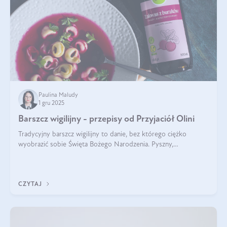
Paulina Maludy
1 gru 2025
Barszcz wigilijny - przepisy od Przyjaciół Olini
Tradycyjny barszcz wigilijny to danie, bez którego ciężko
wyobrazić sobie Święta Bożego Narodzenia. Pyszny,
aromatyczny, esencjonalny, pachnący grzybami, o pięknym
klarownym kolorze. W czym tkwi tajem
CZYTAJ