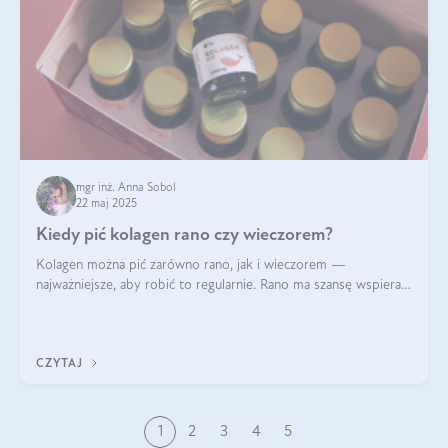
mgr inż. Anna Sobol
22 maj 2025
Kiedy pić kolagen rano czy wieczorem?
Kolagen można pić zarówno rano, jak i wieczorem —
najważniejsze, aby robić to regularnie. Rano ma szansę wspierać
energię i metabolizm, a wieczorem regenerację organizmu
podczas snu.
CZYTAJ
1
2
3
4
5