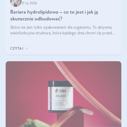
21 lip 2026
Bariera hydrolipidowa – co to jest i jak ją
skutecznie odbudować?
Skóra nie jest tylko opakowaniem dla organizmu. To aktywna,
wielofunkcyjna struktura, która każdego dnia chroni cię przed
utratą wody, wahaniami temperatury i czynnikami
środowiskowymi. Jednym z jej kluczowych elementów jest
CZYTAJ
bariera hydrolipidowa.