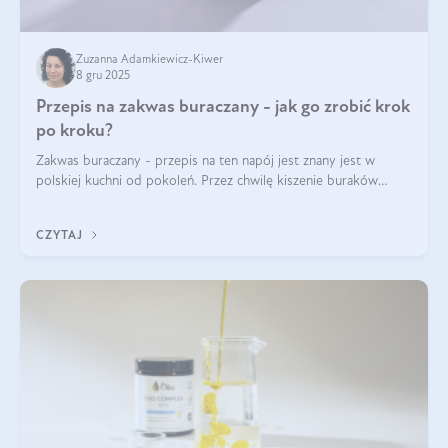
Zuzanna Adamkiewicz-Kiwer
8 gru 2025
Przepis na zakwas buraczany - jak go zrobić krok
po kroku?
Zakwas buraczany - przepis na ten napój jest znany jest w
polskiej kuchni od pokoleń. Przez chwilę kiszenie buraków
czerwonych zostało zapomniane, by w ostatnim czasie powrócić
na fali popularności na
CZYTAJ