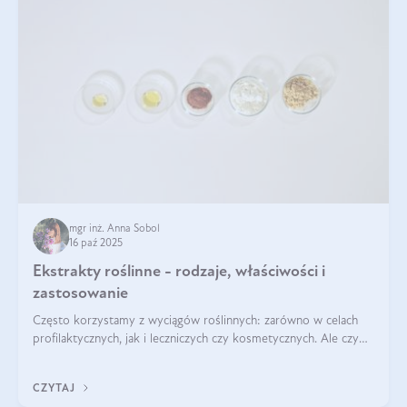
mgr inż. Anna Sobol
16 paź 2025
Ekstrakty roślinne - rodzaje, właściwości i
zastosowanie
Często korzystamy z wyciągów roślinnych: zarówno w celach
profilaktycznych, jak i leczniczych czy kosmetycznych. Ale czy
zastanawialiście się, na czym polega cały proces wydobywania
tych substancji z roślin?
CZYTAJ