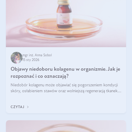
mgr inż. Anna Sobol
15 sty 2026
Objawy niedoboru kolagenu w organizmie. Jak je
rozpoznać i co oznaczają?
Niedobór kolagenu może objawiać się pogorszeniem kondycji
skóry, osłabieniem stawów oraz wolniejszą regeneracją tkanek.
Do najczęstszych sygnałów należą utrata jędrności i
elastyczności skóry, bóle stawów, łamliwość paznokci oraz
CZYTAJ
osłabienie włosów.