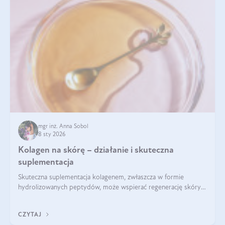
mgr inż. Anna Sobol
8 sty 2026
Kolagen na skórę – działanie i skuteczna
suplementacja
Skuteczna suplementacja kolagenem, zwłaszcza w formie
hydrolizowanych peptydów, może wspierać regenerację skóry i
poprawiać jej wygląd, jeśli jest połączona z odpowiednią dietą i
regularnością stosowania.
CZYTAJ