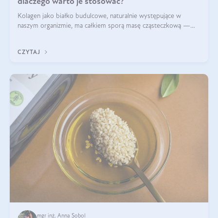
dlaczego warto je stosować?
Kolagen jako białko budulcowe, naturalnie występujące w
naszym organizmie, ma całkiem sporą masę cząsteczkową —
nawet do 300 kDa. Jeśli chcielibyśmy suplementować go w tej
formie, byłby trudno strawialny. Aby był lepiej przyswajalny i
CZYTAJ
bardziej biodostępny
mgr inż. Anna Sobol