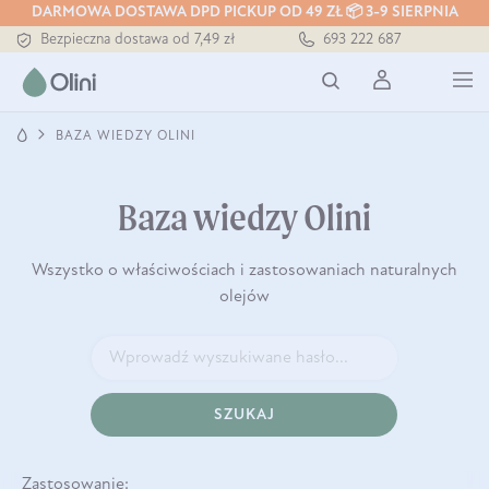
DARMOWA DOSTAWA DPD PICKUP OD 49 ZŁ 📦 3-9 SIERPNIA
Tłoczony zawsze na zimno
693 222 687
Bezpieczna dostawa od 7,49 zł
Darmowa dostawa od 199 zł
Tłoczony zawsze na zimno
BAZA WIEDZY OLINI
Baza wiedzy Olini
Wszystko o właściwościach i zastosowaniach naturalnych
olejów
SZUKAJ
Zastosowanie: