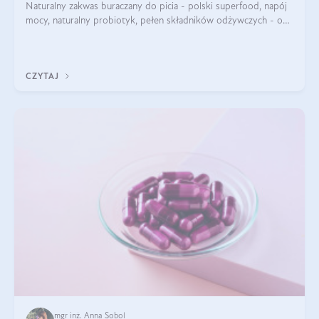
Naturalny zakwas buraczany do picia - polski superfood, napój
mocy, naturalny probiotyk, pełen składników odżywczych - o
zakwasie z buraka mówi się w samych superlatywach. Niektórzy
z Was usłyszeli o
CZYTAJ
mgr inż. Anna Sobol