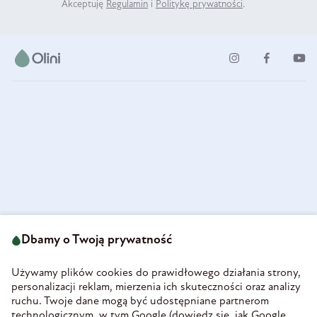
Akceptuję
Regulamin
i
Politykę prywatności
.
ul. Strzegomska 49
693 222 687
58-160 Świebodzice
Dbamy o Twoją prywatność
sklep@olini.pl
Polska
NIP 8860027066
Używamy plików cookies do prawidłowego działania strony,
REGON 890213034
personalizacji reklam, mierzenia ich skuteczności oraz analizy
ruchu. Twoje dane mogą być udostępniane partnerom
INFORMACJE
technologicznym, w tym Google (
dowiedz się, jak Google