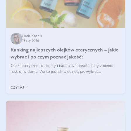
Maria Knapik
19 sty 2026
Ranking najlepszych olejków eterycznych – jakie
wybrać i po czym poznać jakość?
Olejki eteryczne to prosty i naturalny sposób, żeby zmienić
nastrój w domu. Warto jednak wiedzieć, jak wybrać
odpowiednie produkty. Po czym poznać, że są one dobrej
jakości? Jakie olejki eteryczne są najlepsze? Poznaj najważniejsze
CZYTAJ
kryteria wyboru!