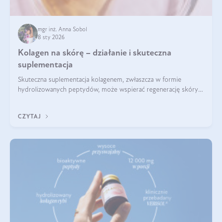
mgr inż. Anna Sobol
8 sty 2026
Kolagen na skórę – działanie i skuteczna
suplementacja
Skuteczna suplementacja kolagenem, zwłaszcza w formie
hydrolizowanych peptydów, może wspierać regenerację skóry i
poprawiać jej wygląd, jeśli jest połączona z odpowiednią dietą i
regularnością stosowania.
CZYTAJ