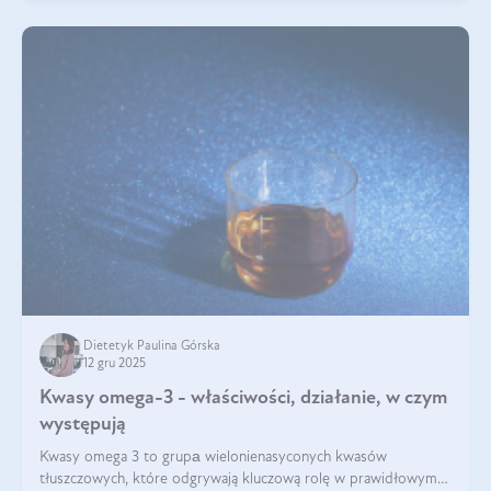
Dietetyk Paulina Górska
12 gru 2025
Kwasy omega-3 - właściwości, działanie, w czym
występują
Kwasy omega 3 to grupа wielonienasyconych kwasów
tłuszczowych, które odgrywają kluczową rolę w prawidłowym