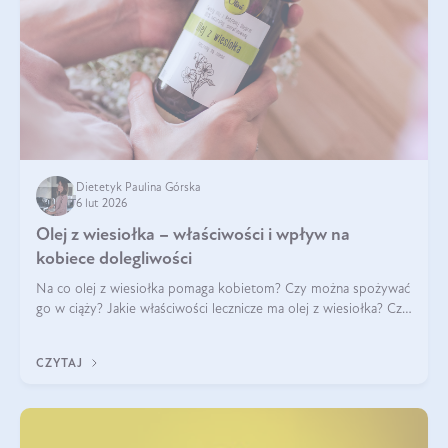
Dietetyk Paulina Górska
6 lut 2026
Olej z wiesiołka – właściwości i wpływ na
kobiece dolegliwości
Na co olej z wiesiołka pomaga kobietom? Czy można spożywać
go w ciąży? Jakie właściwości lecznicze ma olej z wiesiołka? Czy
jego skuteczność potwierdzają badania? Ile trzeba czekać na
efekty? Jaka jes
CZYTAJ