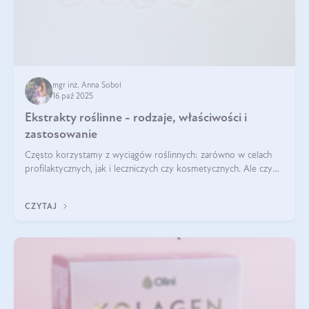
mgr inż. Anna Sobol
16 paź 2025
Ekstrakty roślinne - rodzaje, właściwości i
zastosowanie
Często korzystamy z wyciągów roślinnych: zarówno w celach
profilaktycznych, jak i leczniczych czy kosmetycznych. Ale czy
zastanawialiście się, na czym polega cały proces wydobywania
tych substancji z roślin?
CZYTAJ