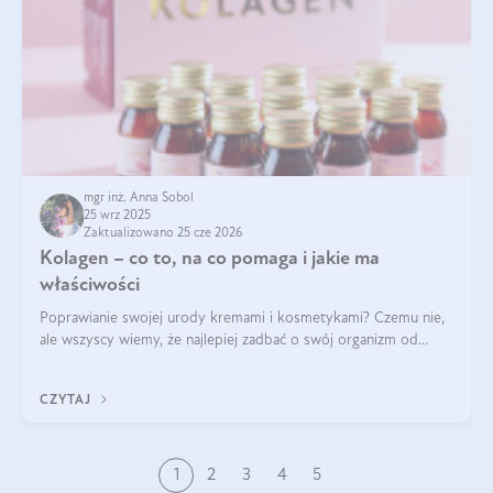
mgr inż. Anna Sobol
25 wrz 2025
Zaktualizowano 25 cze 2026
Kolagen – co to, na co pomaga i jakie ma
właściwości
Poprawianie swojej urody kremami i kosmetykami? Czemu nie,
ale wszyscy wiemy, że najlepiej zadbać o swój organizm od
wewnątrz — to solidna podstawa do tego, by nasz wygląd
zewnętrzny prezentował się zdrowo i atrakcyjnie. Stosowanie
CZYTAJ
wysokiej jakości suplem
1
2
3
4
5