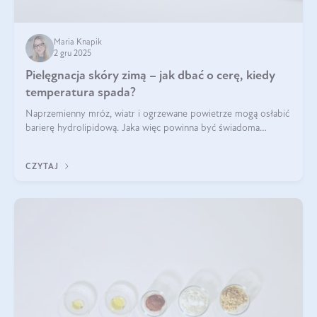
Maria Knapik
2 gru 2025
Pielęgnacja skóry zimą – jak dbać o cerę, kiedy
temperatura spada?
Naprzemienny mróz, wiatr i ogrzewane powietrze mogą osłabić
barierę hydrolipidową. Jaka więc powinna być świadoma
pielęgnacja w okresie chłodnych miesięcy?
CZYTAJ