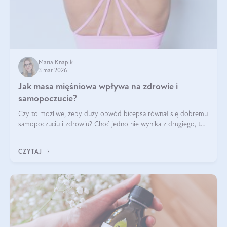
Maria Knapik
3 mar 2026
Jak masa mięśniowa wpływa na zdrowie i
samopoczucie?
Czy to możliwe, żeby duży obwód bicepsa równał się dobremu
samopoczuciu i zdrowiu? Choć jedno nie wynika z drugiego, to
jest między nimi powiązanie – masa mięśniowa może znacznie
poprawić jakość życia. W jaki sposób? W tym wpisie wszystko
CZYTAJ
wyjaśnimy.