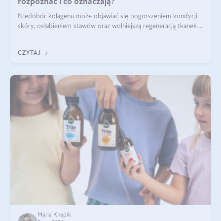
rozpoznać i co oznaczają?
Niedobór kolagenu może objawiać się pogorszeniem kondycji
skóry, osłabieniem stawów oraz wolniejszą regeneracją tkanek.
Do najczęstszych sygnałów należą utrata jędrności i
elastyczności skóry, bóle stawów, łamliwość paznokci oraz
CZYTAJ
osłabienie włosów.
Maria Knapik