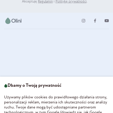
Akceptuję
Regulamin
i
Politykę prywatności
.
ul. Strzegomska 49
693 222 687
58-160 Świebodzice
Dbamy o Twoją prywatność
sklep@olini.pl
Polska
NIP 8860027066
Używamy plików cookies do prawidłowego działania strony,
REGON 890213034
personalizacji reklam, mierzenia ich skuteczności oraz analizy
ruchu. Twoje dane mogą być udostępniane partnerom
INFORMACJE
technologicznym, w tym Google (
dowiedz się, jak Google