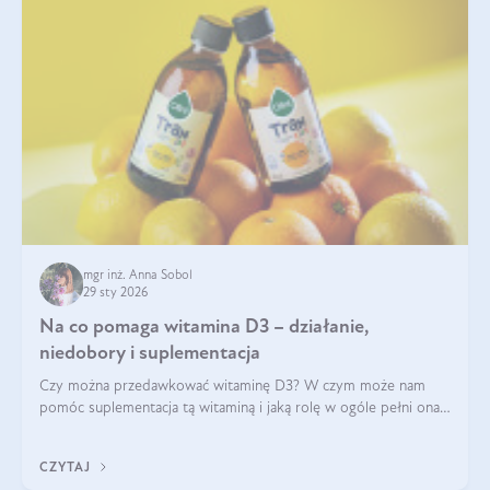
mgr inż. Anna Sobol
29 sty 2026
Na co pomaga witamina D3 – działanie,
niedobory i suplementacja
Czy można przedawkować witaminę D3? W czym może nam
pomóc suplementacja tą witaminą i jaką rolę w ogóle pełni ona
w naszym ciele? Powszechnie wiadomo, że jej przyjmowanie
zalecane jest jesienią i zimą, ale czy wiesz, dlaczego warto to
CZYTAJ
robić?