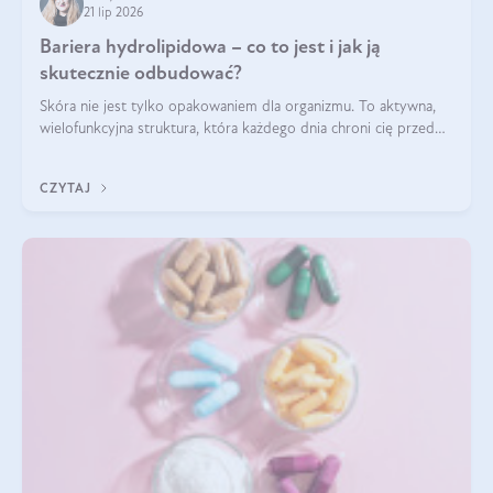
21 lip 2026
Bariera hydrolipidowa – co to jest i jak ją
skutecznie odbudować?
Skóra nie jest tylko opakowaniem dla organizmu. To aktywna,
wielofunkcyjna struktura, która każdego dnia chroni cię przed
utratą wody, wahaniami temperatury i czynnikami
środowiskowymi. Jednym z jej kluczowych elementów jest
CZYTAJ
bariera hydrolipidowa.