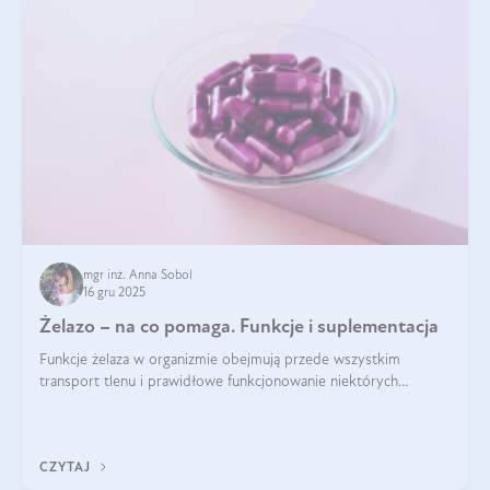
mgr inż. Anna Sobol
16 gru 2025
Żelazo – na co pomaga. Funkcje i suplementacja
Funkcje żelaza w organizmie obejmują przede wszystkim
transport tlenu i prawidłowe funkcjonowanie niektórych
enzymów. Żelazo odpowiada też za działanie układu
immunologicznego i nerwowego, szczególnie na wczesnym
etapie życia.
CZYTAJ