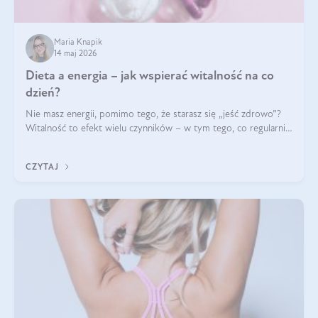
Maria Knapik
14 maj 2026
Dieta a energia – jak wspierać witalność na co
dzień?
Nie masz energii, pomimo tego, że starasz się „jeść zdrowo”?
Witalność to efekt wielu czynników – w tym tego, co regularnie
ląduje na talerzu. Zapotrzebowanie na składniki odżywcze różni
się w zależności od osoby
CZYTAJ