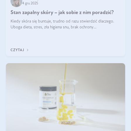
4 gru 2025
Stan zapalny skóry – jak sobie z nim poradzić?
Kiedy skóra się buntuje, trudno od razu stwierdzić dlaczego.
Uboga dieta, stres, zła higiena snu, brak ochrony
przeciwsłonecznej – powodów nasilenia stanów zapalnych może
być wiele. Jak poradzić sobie z ich przyczynami i skutkami?
CZYTAJ