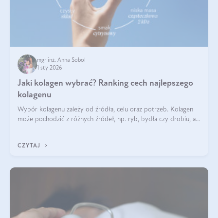
mgr inż. Anna Sobol
1 sty 2026
Jaki kolagen wybrać? Ranking cech najlepszego
kolagenu
Wybór kolagenu zależy od źródła, celu oraz potrzeb. Kolagen
może pochodzić z różnych źródeł, np. ryb, bydła czy drobiu, a
każdy typ ma swoje unikatowe właściwości. Dla skóry najlepiej
sprawdza się kolagen rybi, a dla wspierania stawów — kolagen
CZYTAJ
bydlęcy.