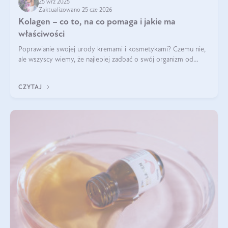
25 wrz 2025
Zaktualizowano 25 cze 2026
Kolagen – co to, na co pomaga i jakie ma
właściwości
Poprawianie swojej urody kremami i kosmetykami? Czemu nie,
ale wszyscy wiemy, że najlepiej zadbać o swój organizm od
wewnątrz — to solidna podstawa do tego, by nasz wygląd
zewnętrzny prezentował się zdrowo i atrakcyjnie. Stosowanie
CZYTAJ
wysokiej jakości suplem