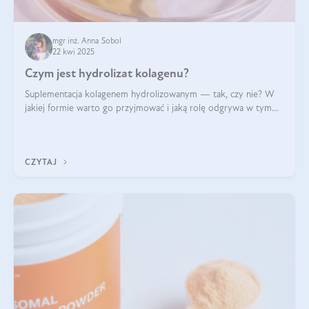
mgr inż. Anna Sobol
22 kwi 2025
Czym jest hydrolizat kolagenu?
Suplementacja kolagenem hydrolizowanym — tak, czy nie? W
jakiej formie warto go przyjmować i jaką rolę odgrywa w tym
wszystkim jego hydroliza czy liofilizacja?
CZYTAJ