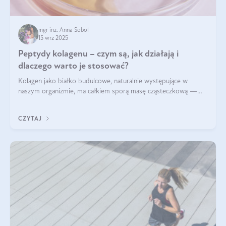
mgr inż. Anna Sobol
15 wrz 2025
Peptydy kolagenu – czym są, jak działają i
dlaczego warto je stosować?
Kolagen jako białko budulcowe, naturalnie występujące w
naszym organizmie, ma całkiem sporą masę cząsteczkową —
nawet do 300 kDa. Jeśli chcielibyśmy suplementować go w tej
formie, byłby trudno strawialny. Aby był lepiej przyswajalny i
CZYTAJ
bardziej biodostępny