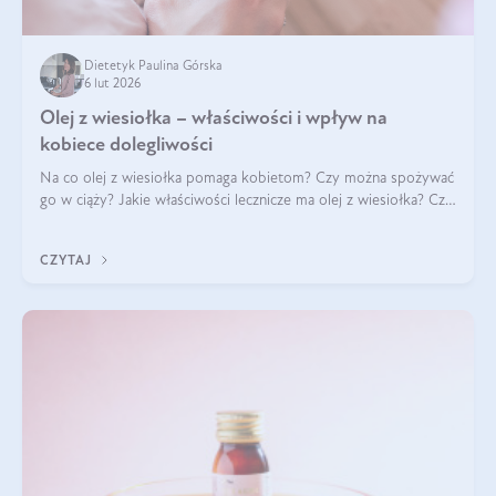
Dietetyk Paulina Górska
6 lut 2026
Olej z wiesiołka – właściwości i wpływ na
kobiece dolegliwości
Na co olej z wiesiołka pomaga kobietom? Czy można spożywać
go w ciąży? Jakie właściwości lecznicze ma olej z wiesiołka? Czy
jego skuteczność potwierdzają badania? Ile trzeba czekać na
efekty? Jaka jes
CZYTAJ