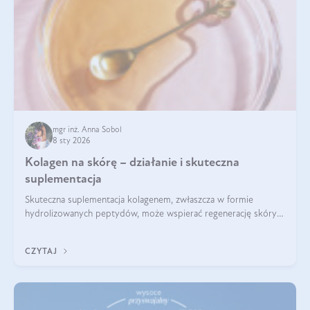
mgr inż. Anna Sobol
8 sty 2026
Kolagen na skórę – działanie i skuteczna
suplementacja
Skuteczna suplementacja kolagenem, zwłaszcza w formie
hydrolizowanych peptydów, może wspierać regenerację skóry i
poprawiać jej wygląd, jeśli jest połączona z odpowiednią dietą i
regularnością stosowania.
CZYTAJ