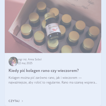
mgr inż. Anna Sobol
22 maj 2025
Kiedy pić kolagen rano czy wieczorem?
Kolagen można pić zarówno rano, jak i wieczorem —
najważniejsze, aby robić to regularnie. Rano ma szansę wspierać
energię i metabolizm, a wieczorem regenerację organizmu
podczas snu.
CZYTAJ