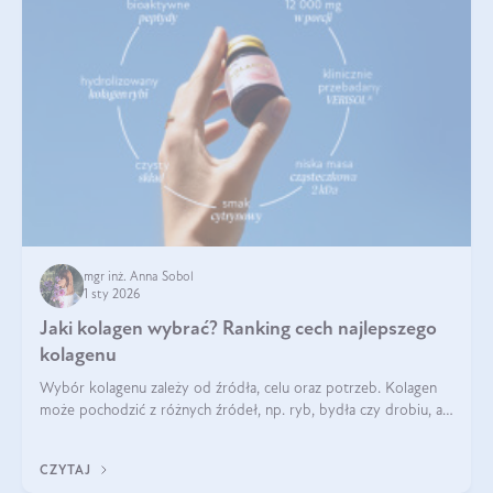
mgr inż. Anna Sobol
1 sty 2026
Jaki kolagen wybrać? Ranking cech najlepszego
kolagenu
Wybór kolagenu zależy od źródła, celu oraz potrzeb. Kolagen
może pochodzić z różnych źródeł, np. ryb, bydła czy drobiu, a
każdy typ ma swoje unikatowe właściwości. Dla skóry najlepiej
sprawdza się kolagen rybi, a dla wspierania stawów — kolagen
CZYTAJ
bydlęcy.