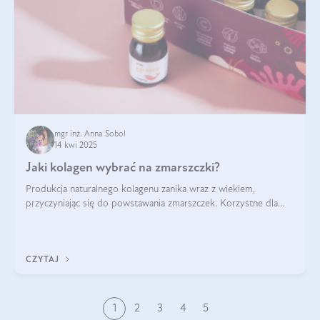
mgr inż. Anna Sobol
14 kwi 2025
Jaki kolagen wybrać na zmarszczki?
Produkcja naturalnego kolagenu zanika wraz z wiekiem,
przyczyniając się do powstawania zmarszczek. Korzystne dla
skóry efekty stosowania kolagenu w formie preparatów
doustnych potwierdzone zostały przez badania naukowe.
CZYTAJ
1
2
3
4
5