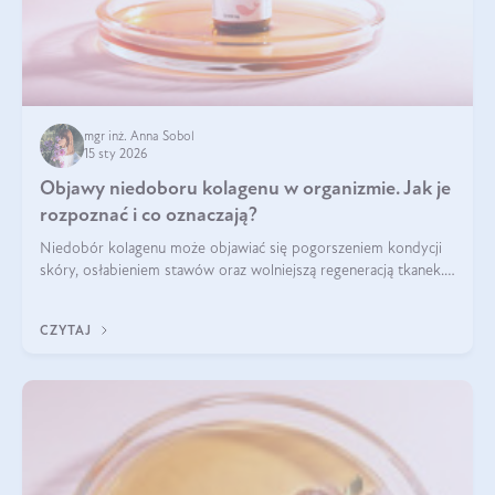
mgr inż. Anna Sobol
15 sty 2026
Objawy niedoboru kolagenu w organizmie. Jak je
rozpoznać i co oznaczają?
Niedobór kolagenu może objawiać się pogorszeniem kondycji
skóry, osłabieniem stawów oraz wolniejszą regeneracją tkanek.
Do najczęstszych sygnałów należą utrata jędrności i
elastyczności skóry, bóle stawów, łamliwość paznokci oraz
CZYTAJ
osłabienie włosów.