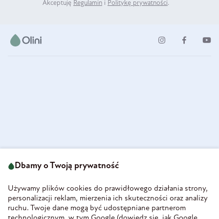
Akceptuję
Regulamin
i
Politykę prywatności
.
ul. Strzegomska 49
693 222 687
58-160 Świebodzice
Dbamy o Twoją prywatność
sklep@olini.pl
Polska
NIP 8860027066
Używamy plików cookies do prawidłowego działania strony,
REGON 890213034
personalizacji reklam, mierzenia ich skuteczności oraz analizy
ruchu. Twoje dane mogą być udostępniane partnerom
INFORMACJE
technologicznym, w tym Google (
dowiedz się, jak Google