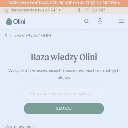
DARMOWA DOSTAWA DPD PICKUP OD 49 ZŁ 📦 3-9 SIERPNIA
Tłoczony zawsze na zimno
Bezpieczna dostawa od 7,49 zł
693 222 687
Darmowa dostawa od 199 zł
Tłoczony zawsze na zimno
BAZA WIEDZY OLINI
Baza wiedzy Olini
Wszystko o właściwościach i zastosowaniach naturalnych
olejów
SZUKAJ
Zastosowanie: