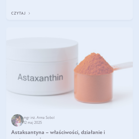
zapewnia wysoką biodostępność i umożliwia skuteczne dotarcie
do komórek skóry.
CZYTAJ
mgr inż. Anna Sobol
12 maj 2025
Astaksantyna – właściwości, działanie i