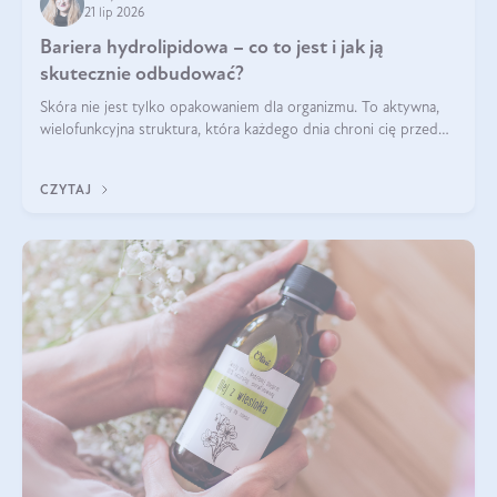
21 lip 2026
Bariera hydrolipidowa – co to jest i jak ją
skutecznie odbudować?
Skóra nie jest tylko opakowaniem dla organizmu. To aktywna,
wielofunkcyjna struktura, która każdego dnia chroni cię przed
utratą wody, wahaniami temperatury i czynnikami
środowiskowymi. Jednym z jej kluczowych elementów jest
CZYTAJ
bariera hydrolipidowa.