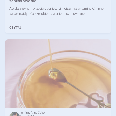
zastosowanie
Astaksantyna - przeciwutleniacz silniejszy niż witamina C i inne
karotenoidy. Ma szerokie działanie prozdrowotne:
przeciwzapalne, przeciwnowotworowe i immunomodulacyjne.
CZYTAJ
mgr inż. Anna Sobol