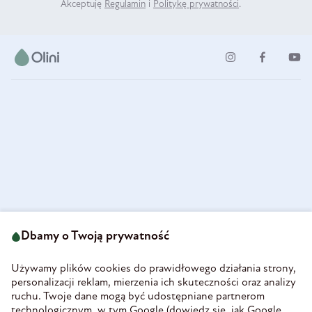
Akceptuję
Regulamin
i
Politykę prywatności
.
ul. Strzegomska 49
693 222 687
58-160 Świebodzice
Dbamy o Twoją prywatność
sklep@olini.pl
Polska
NIP 8860027066
Używamy plików cookies do prawidłowego działania strony,
REGON 890213034
personalizacji reklam, mierzenia ich skuteczności oraz analizy
ruchu. Twoje dane mogą być udostępniane partnerom
INFORMACJE
technologicznym, w tym Google (
dowiedz się, jak Google