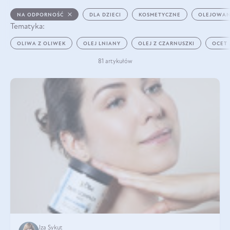
NA ODPORNOŚĆ
DLA DZIECI
KOSMETYCZNE
OLEJOWAN
Tematyka:
OLIWA Z OLIWEK
OLEJ LNIANY
OLEJ Z CZARNUSZKI
OCET
81 artykułów
Iza Sykut