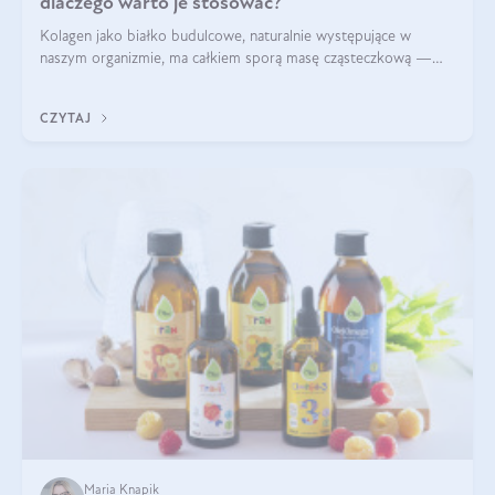
dlaczego warto je stosować?
Kolagen jako białko budulcowe, naturalnie występujące w
naszym organizmie, ma całkiem sporą masę cząsteczkową —
nawet do 300 kDa. Jeśli chcielibyśmy suplementować go w tej
formie, byłby trudno strawialny. Aby był lepiej przyswajalny i
CZYTAJ
bardziej biodostępny
Maria Knapik