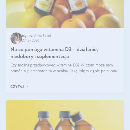
mgr inż. Anna Sobol
29 sty 2026
Na co pomaga witamina D3 – działanie,
niedobory i suplementacja
Czy można przedawkować witaminę D3? W czym może nam
pomóc suplementacja tą witaminą i jaką rolę w ogóle pełni ona
w naszym ciele? Powszechnie wiadomo, że jej przyjmowanie
zalecane jest jesienią i zimą, ale czy wiesz, dlaczego warto to
CZYTAJ
robić?