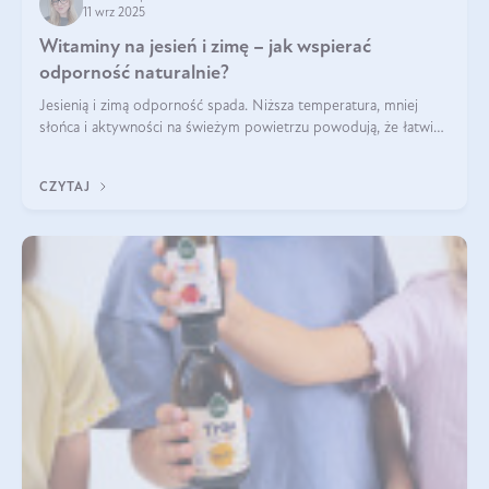
11 wrz 2025
Witaminy na jesień i zimę – jak wspierać
odporność naturalnie?
Jesienią i zimą odporność spada. Niższa temperatura, mniej
słońca i aktywności na świeżym powietrzu powodują, że łatwiej
się przeziębiamy. Dlatego szczególnie w tym okresie
powinniśmy wspierać układ immunologiczny. Co warto
CZYTAJ
suplementować jesienią i zimą?