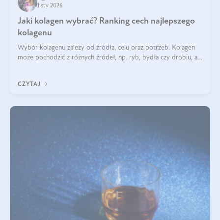
1 sty 2026
Jaki kolagen wybrać? Ranking cech najlepszego
kolagenu
Wybór kolagenu zależy od źródła, celu oraz potrzeb. Kolagen
może pochodzić z różnych źródeł, np. ryb, bydła czy drobiu, a
każdy typ ma swoje unikatowe właściwości. Dla skóry najlepiej
sprawdza się kolagen rybi, a dla wspierania stawów — kolagen
CZYTAJ
bydlęcy.