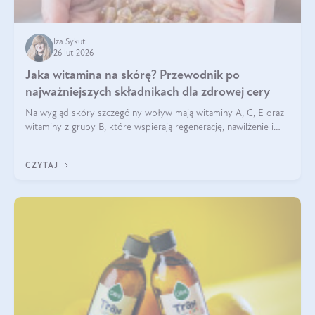
Iza Sykut
26 lut 2026
Jaka witamina na skórę? Przewodnik po
najważniejszych składnikach dla zdrowej cery
Na wygląd skóry szczególny wpływ mają witaminy A, C, E oraz
witaminy z grupy B, które wspierają regenerację, nawilżenie i
ochronę przed stresem oksydacyjnym. Odpowiednia podaż
tych witamin wspiera elastyczność skóry i jej naturalny blask.
CZYTAJ