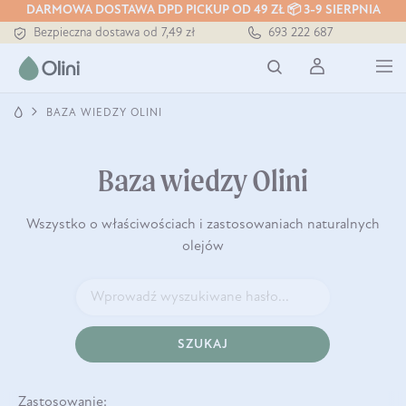
DARMOWA DOSTAWA DPD PICKUP OD 49 ZŁ 📦 3-9 SIERPNIA
Bezpieczna dostawa od 7,49 zł
693 222 687
Darmowa dostawa od 199 zł
Tłoczony zawsze na zimno
BAZA WIEDZY OLINI
Baza wiedzy Olini
Wszystko o właściwościach i zastosowaniach naturalnych
olejów
SZUKAJ
Zastosowanie: