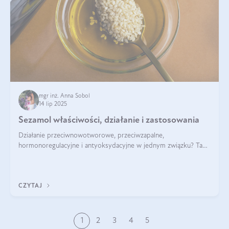
mgr inż. Anna Sobol
14 lip 2025
Sezamol właściwości, działanie i zastosowania
Działanie przeciwnowotworowe, przeciwzapalne,
hormonoregulacyjne i antyoksydacyjne w jednym związku? Tak
— to właśnie natura sezamolu, który obecny jest w oleju
sezamowym. Dowiedz się, dlaczego warto wprowadzić go do
swojej diety — być może to pierwsza ok
CZYTAJ
1
2
3
4
5