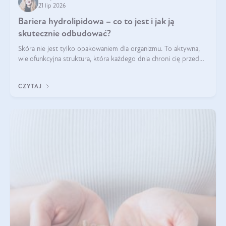
21 lip 2026
Bariera hydrolipidowa – co to jest i jak ją
skutecznie odbudować?
Skóra nie jest tylko opakowaniem dla organizmu. To aktywna,
wielofunkcyjna struktura, która każdego dnia chroni cię przed
utratą wody, wahaniami temperatury i czynnikami
środowiskowymi. Jednym z jej kluczowych elementów jest
CZYTAJ
bariera hydrolipidowa.