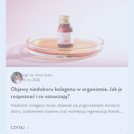
mgr inż. Anna Sobol
15 sty 2026
Objawy niedoboru kolagenu w organizmie. Jak je
rozpoznać i co oznaczają?
Niedobór kolagenu może objawiać się pogorszeniem kondycji
skóry, osłabieniem stawów oraz wolniejszą regeneracją tkanek.
Do najczęstszych sygnałów należą utrata jędrności i
elastyczności skóry, bóle stawów, łamliwość paznokci oraz
CZYTAJ
osłabienie włosów.