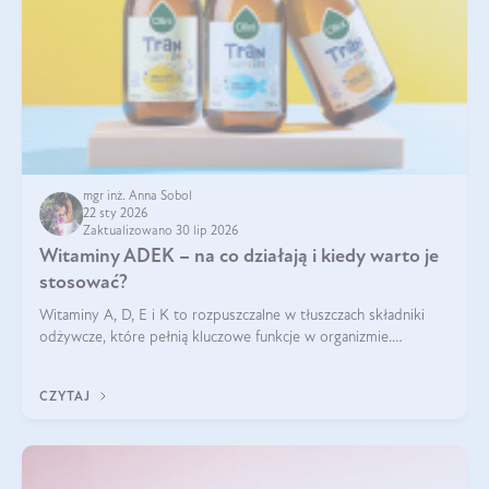
mgr inż. Anna Sobol
22 sty 2026
Zaktualizowano 30 lip 2026
Witaminy ADEK – na co działają i kiedy warto je
stosować?
Witaminy A, D, E i K to rozpuszczalne w tłuszczach składniki
odżywcze, które pełnią kluczowe funkcje w organizmie.
Wspierają zdrowie skóry i wzroku, odporność, prawidłową
krzepliwość krwi oraz mineralizację kości.
CZYTAJ