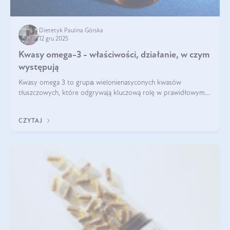
Dietetyk Paulina Górska
12 gru 2025
Kwasy omega-3 - właściwości, działanie, w czym
występują
Kwasy omega 3 to grupа wielonienasyconych kwasów
tłuszczowych, które odgrywają kluczową rolę w prawidłowym
funkcjonowaniu organizmu – wspierają pracę serca, mózgu i
układu odpornościowego.
CZYTAJ