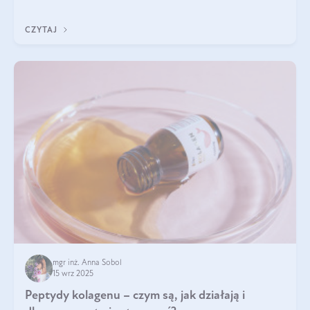
wewnątrz — to solidna podstawa do tego, by nasz wygląd
zewnętrzny prezentował się zdrowo i atrakcyjnie. Stosowanie
CZYTAJ
wysokiej jakości suplem
mgr inż. Anna Sobol
15 wrz 2025
Peptydy kolagenu – czym są, jak działają i