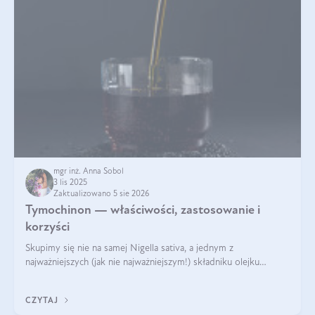
mgr inż. Anna Sobol
3 lis 2025
Zaktualizowano 5 sie 2026
Tymochinon — właściwości, zastosowanie i
korzyści
Skupimy się nie na samej Nigella sativa, a jednym z
najważniejszych (jak nie najważniejszym!) składniku olejku
eterycznego z czarnuszki: tymochinonie.
CZYTAJ