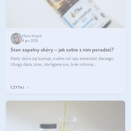
Maria Knapik
4 gru 2025
Stan zapalny skóry – jak sobie z nim poradzić?
Kiedy skóra się buntuje, trudno od razu stwierdzić dlaczego.
Uboga dieta, stres, zła higiena snu, brak ochrony
przeciwsłonecznej – powodów nasilenia stanów zapalnych może
być wiele. Jak poradzić sobie z ich przyczynami i skutkami?
CZYTAJ