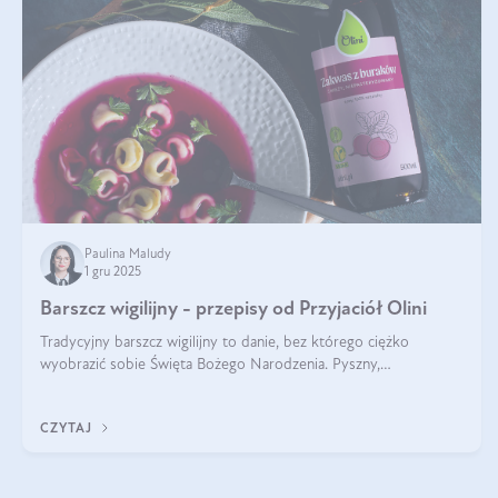
Paulina Maludy
1 gru 2025
Barszcz wigilijny - przepisy od Przyjaciół Olini
Tradycyjny barszcz wigilijny to danie, bez którego ciężko
wyobrazić sobie Święta Bożego Narodzenia. Pyszny,
aromatyczny, esencjonalny, pachnący grzybami, o pięknym
klarownym kolorze. W czym tkwi tajem
CZYTAJ