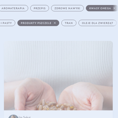
AROMATERAPIA
PRZEPIS
ZDROWE NAWYKI
KWASY OMEGA
 I PASTY
PRODUKTY PSZCZELE
TRAN
OLEJE DLA ZWIERZĄT
Iza Sykut