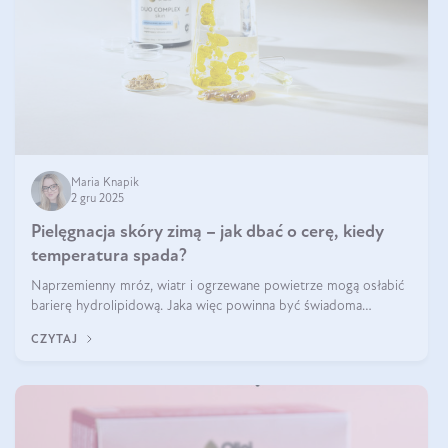
Maria Knapik
2 gru 2025
Pielęgnacja skóry zimą – jak dbać o cerę, kiedy
temperatura spada?
Naprzemienny mróz, wiatr i ogrzewane powietrze mogą osłabić
barierę hydrolipidową. Jaka więc powinna być świadoma
pielęgnacja w okresie chłodnych miesięcy?
CZYTAJ