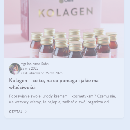
mgr inż. Anna Sobol
25 wrz 2025
Zaktualizowano 25 cze 2026
Kolagen – co to, na co pomaga i jakie ma
właściwości
Poprawianie swojej urody kremami i kosmetykami? Czemu nie,
ale wszyscy wiemy, że najlepiej zadbać o swój organizm od
wewnątrz — to solidna podstawa do tego, by nasz wygląd
CZYTAJ
zewnętrzny prezentował się zdrowo i atrakcyjnie. Stosowanie
wysokiej jakości suplem