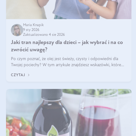
Maria Knapik
9 sty 2026
Zaktualizowano 4 sie 2026
Jaki tran najlepszy dla dzieci – jak wybrać i na co
zwrócić uwagę?
Po czym poznać, że olej jest świeży, czysty i odpowiedni dla
Twojej pociechy? W tym artykule znajdziesz wskazówki, które
pomogą wybrać najlepszy tran dla dzieci.
CZYTAJ