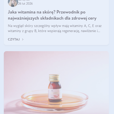
26 lut 2026
Jaka witamina na skórę? Przewodnik po
najważniejszych składnikach dla zdrowej cery
Na wygląd skóry szczególny wpływ mają witaminy A, C, E oraz
witaminy z grupy B, które wspierają regenerację, nawilżenie i
ochronę przed stresem oksydacyjnym. Odpowiednia podaż tych
CZYTAJ
witamin wspiera elastyczność skóry i jej naturalny blask.