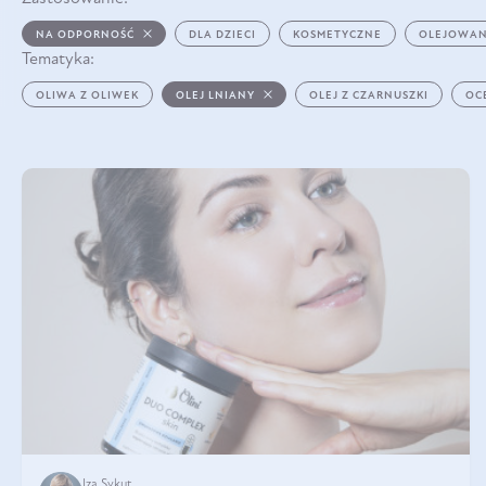
NA ODPORNOŚĆ
DLA DZIECI
KOSMETYCZNE
OLEJOWAN
Tematyka:
OLIWA Z OLIWEK
OLEJ LNIANY
OLEJ Z CZARNUSZKI
OC
Iza Sykut