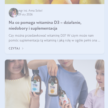
mgr inż. Anna Sobol
29 sty 2026
Na co pomaga witamina D3 – działanie,
niedobory i suplementacja
Czy można przedawkować witaminę D3? W czym może nam
pomóc suplementacja tą witaminą i jaką rolę w ogóle pełni ona w
naszym ciele? Powszechnie wiadomo, że jej przyjmowanie
CZYTAJ
zalecane jest jesienią i zimą, ale czy wiesz, dlaczego warto to
robić?