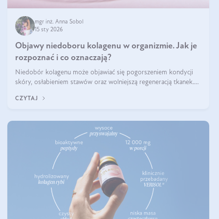
mgr inż. Anna Sobol
15 sty 2026
Objawy niedoboru kolagenu w organizmie. Jak je
rozpoznać i co oznaczają?
Niedobór kolagenu może objawiać się pogorszeniem kondycji
skóry, osłabieniem stawów oraz wolniejszą regeneracją tkanek.
Do najczęstszych sygnałów należą utrata jędrności i elastyczności
CZYTAJ
skóry, bóle stawów, łamliwość paznokci oraz osłabienie włosów.