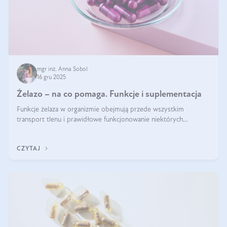
mgr inż. Anna Sobol
16 gru 2025
Żelazo – na co pomaga. Funkcje i suplementacja
Funkcje żelaza w organizmie obejmują przede wszystkim
transport tlenu i prawidłowe funkcjonowanie niektórych
enzymów. Żelazo odpowiada też za działanie układu
immunologicznego i nerwowego, szczególnie na wczesnym
CZYTAJ
etapie życia.