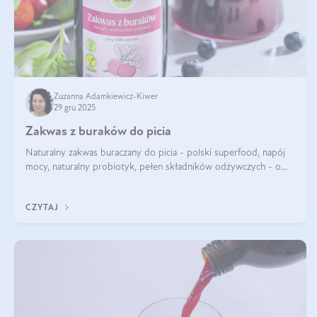
Zuzanna Adamkiewicz-Kiwer
29 gru 2025
Zakwas z buraków do picia
Naturalny zakwas buraczany do picia - polski superfood, napój
mocy, naturalny probiotyk, pełen składników odżywczych - o
zakwasie z buraka mówi się w samych superlatywach. Niektórzy
z Was usłyszeli o
CZYTAJ