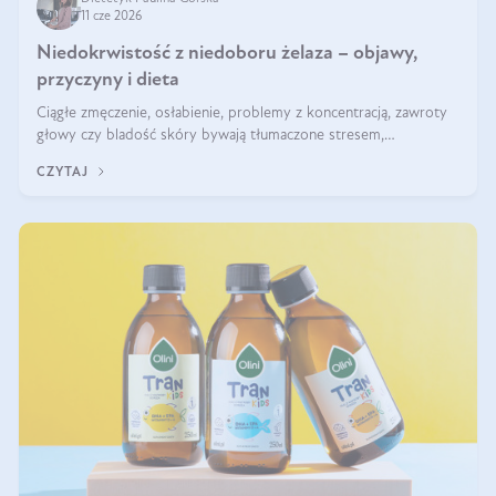
11 cze 2026
Niedokrwistość z niedoboru żelaza – objawy,
przyczyny i dieta
Ciągłe zmęczenie, osłabienie, problemy z koncentracją, zawroty
głowy czy bladość skóry bywają tłumaczone stresem,
przepracowaniem lub niedoborem snu. Tymczasem ich przyczyną
CZYTAJ
może być niedokrwistość z niedoboru żelaza.