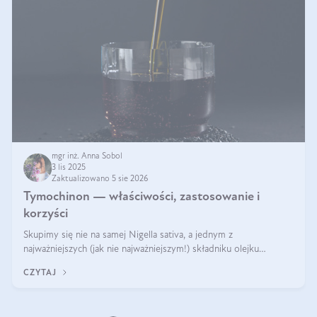
mgr inż. Anna Sobol
3 lis 2025
Zaktualizowano 5 sie 2026
Tymochinon — właściwości, zastosowanie i
korzyści
Skupimy się nie na samej Nigella sativa, a jednym z
najważniejszych (jak nie najważniejszym!) składniku olejku
eterycznego z czarnuszki: tymochinonie.
CZYTAJ