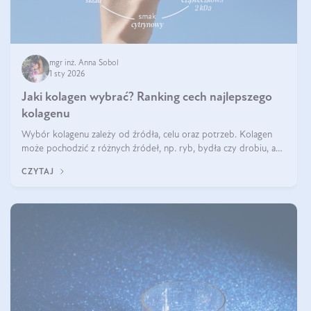
mgr inż. Anna Sobol
1 sty 2026
Jaki kolagen wybrać? Ranking cech najlepszego
kolagenu
Wybór kolagenu zależy od źródła, celu oraz potrzeb. Kolagen
może pochodzić z różnych źródeł, np. ryb, bydła czy drobiu, a
każdy typ ma swoje unikatowe właściwości. Dla skóry najlepiej
CZYTAJ
sprawdza się kolagen rybi, a dla wspierania stawów — kolagen
bydlęcy.