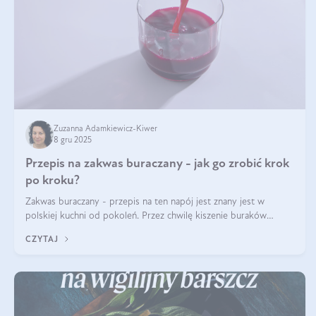
Zuzanna Adamkiewicz-Kiwer
8 gru 2025
Przepis na zakwas buraczany - jak go zrobić krok
po kroku?
Zakwas buraczany - przepis na ten napój jest znany jest w
polskiej kuchni od pokoleń. Przez chwilę kiszenie buraków
czerwonych zostało zapomniane, by w ostatnim czasie powrócić
CZYTAJ
na fali popularności na