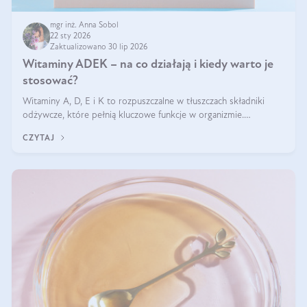
mgr inż. Anna Sobol
22 sty 2026
Zaktualizowano 30 lip 2026
Witaminy ADEK – na co działają i kiedy warto je
stosować?
Witaminy A, D, E i K to rozpuszczalne w tłuszczach składniki
odżywcze, które pełnią kluczowe funkcje w organizmie.
Wspierają zdrowie skóry i wzroku, odporność, prawidłową
CZYTAJ
krzepliwość krwi oraz mineralizację kości.