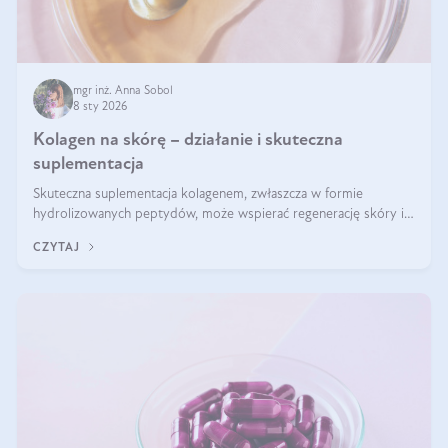
mgr inż. Anna Sobol
8 sty 2026
Kolagen na skórę – działanie i skuteczna
suplementacja
Skuteczna suplementacja kolagenem, zwłaszcza w formie
hydrolizowanych peptydów, może wspierać regenerację skóry i
poprawiać jej wygląd, jeśli jest połączona z odpowiednią dietą i
CZYTAJ
regularnością stosowania.