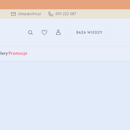
sklep@olini.pl
693 222 687
BAZA WIEDZY
lery
Promocje