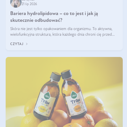
21 lip 2026
Bariera hydrolipidowa – co to jest i jak ją
skutecznie odbudować?
Skóra nie jest tylko opakowaniem dla organizmu. To aktywna,
wielofunkcyjna struktura, która każdego dnia chroni cię przed
utratą wody, wahaniami temperatury i czynnikami
CZYTAJ
środowiskowymi. Jednym z jej kluczowych elementów jest
bariera hydrolipidowa.