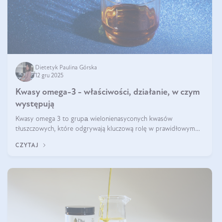
Dietetyk Paulina Górska
12 gru 2025
Kwasy omega-3 - właściwości, działanie, w czym
występują
Kwasy omega 3 to grupа wielonienasyconych kwasów
tłuszczowych, które odgrywają kluczową rolę w prawidłowym
funkcjonowaniu organizmu – wspierają pracę serca, mózgu i
CZYTAJ
układu odpornościowego.