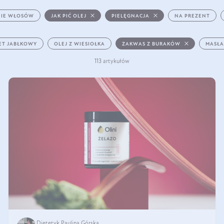
IE WŁOSÓW
JAK PIĆ OLEJ
PIELĘGNACJA
NA PREZENT
ET JABŁKOWY
OLEJ Z WIESIOŁKA
ZAKWAS Z BURAKÓW
MASŁA
113 artykułów
Dietetyk Paulina Górska