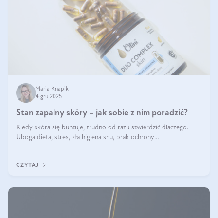
Maria Knapik
4 gru 2025
Stan zapalny skóry – jak sobie z nim poradzić?
Kiedy skóra się buntuje, trudno od razu stwierdzić dlaczego.
Uboga dieta, stres, zła higiena snu, brak ochrony
przeciwsłonecznej – powodów nasilenia stanów zapalnych może
być wiele. Jak poradzić sobie z ich przyczynami i skutkami?
CZYTAJ