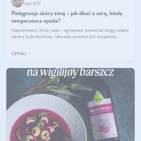
2 gru 2025
Pielęgnacja skóry zimą – jak dbać o cerę, kiedy
temperatura spada?
Naprzemienny mróz, wiatr i ogrzewane powietrze mogą osłabić
barierę hydrolipidową. Jaka więc powinna być świadoma
pielęgnacja w okresie chłodnych miesięcy?
CZYTAJ