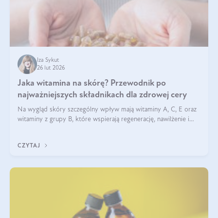
Iza Sykut
26 lut 2026
Jaka witamina na skórę? Przewodnik po
najważniejszych składnikach dla zdrowej cery
Na wygląd skóry szczególny wpływ mają witaminy A, C, E oraz
witaminy z grupy B, które wspierają regenerację, nawilżenie i
ochronę przed stresem oksydacyjnym. Odpowiednia podaż
tych witamin wspiera elastyczność skóry i jej naturalny blask.
CZYTAJ