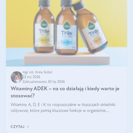
mgr inż. Anna Sobol
22 sty 2026
Zaktualizowano 30 lip 2026
Witaminy ADEK – na co działają i kiedy warto je
stosować?
Witaminy A, D, E i K to rozpuszczalne w tłuszczach składniki
odżywcze, które pełnią kluczowe funkcje w organizmie.
Wspierają zdrowie skóry i wzroku, odporność, prawidłową
krzepliwość krwi oraz mineralizację kości.
CZYTAJ