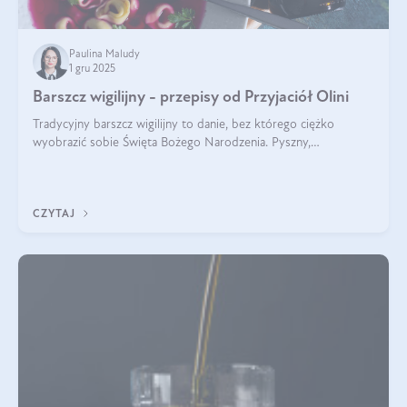
Paulina Maludy
1 gru 2025
Barszcz wigilijny - przepisy od Przyjaciół Olini
Tradycyjny barszcz wigilijny to danie, bez którego ciężko
wyobrazić sobie Święta Bożego Narodzenia. Pyszny,
aromatyczny, esencjonalny, pachnący grzybami, o pięknym
klarownym kolorze. W czym tkwi tajem
CZYTAJ