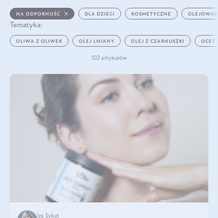
NA ODPORNOŚĆ
DLA DZIECI
KOSMETYCZNE
OLEJOWAN
Tematyka:
OLIWA Z OLIWEK
OLEJ LNIANY
OLEJ Z CZARNUSZKI
OCET
102 artykułów
Iza Sykut