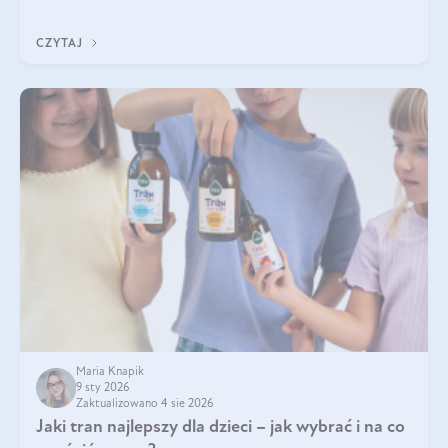
Do najczęstszych sygnałów należą utrata jędrności i
elastyczności skóry, bóle stawów, łamliwość paznokci oraz
CZYTAJ
osłabienie włosów.
Maria Knapik
9 sty 2026
Zaktualizowano 4 sie 2026
Jaki tran najlepszy dla dzieci – jak wybrać i na co