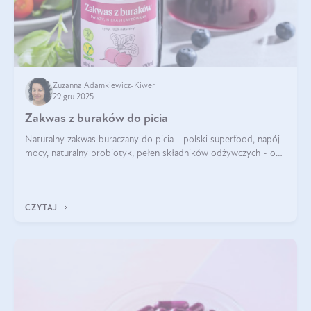
Zuzanna Adamkiewicz-Kiwer
29 gru 2025
Zakwas z buraków do picia
Naturalny zakwas buraczany do picia - polski superfood, napój
mocy, naturalny probiotyk, pełen składników odżywczych - o
zakwasie z buraka mówi się w samych superlatywach. Niektórzy
z Was usłyszeli o
CZYTAJ