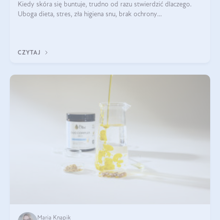
Kiedy skóra się buntuje, trudno od razu stwierdzić dlaczego.
Uboga dieta, stres, zła higiena snu, brak ochrony
przeciwsłonecznej – powodów nasilenia stanów zapalnych może
być wiele. Jak poradzić sobie z ich przyczynami i skutkami?
CZYTAJ
Maria Knapik