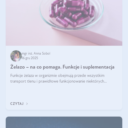
mgr inż. Anna Sobol
16 gru 2025
Żelazo – na co pomaga. Funkcje i suplementacja
Funkcje żelaza w organizmie obejmują przede wszystkim
transport tlenu i prawidłowe funkcjonowanie niektórych
enzymów. Żelazo odpowiada też za działanie układu
immunologicznego i nerwowego, szczególnie na wczesnym
etapie życia.
CZYTAJ