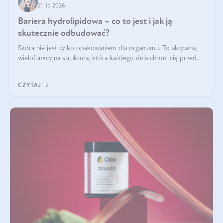
21 lip 2026
Bariera hydrolipidowa – co to jest i jak ją
skutecznie odbudować?
Skóra nie jest tylko opakowaniem dla organizmu. To aktywna,
wielofunkcyjna struktura, która każdego dnia chroni cię przed
utratą wody, wahaniami temperatury i czynnikami
środowiskowymi. Jednym z jej kluczowych elementów jest
CZYTAJ
bariera hydrolipidowa.