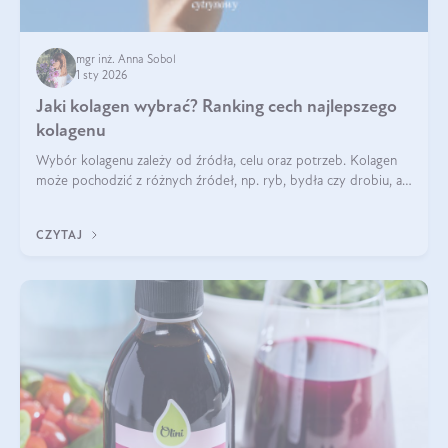
mgr inż. Anna Sobol
1 sty 2026
Jaki kolagen wybrać? Ranking cech najlepszego
kolagenu
Wybór kolagenu zależy od źródła, celu oraz potrzeb. Kolagen
może pochodzić z różnych źródeł, np. ryb, bydła czy drobiu, a
każdy typ ma swoje unikatowe właściwości. Dla skóry najlepiej
sprawdza się kolagen rybi, a dla wspierania stawów — kolagen
CZYTAJ
bydlęcy.