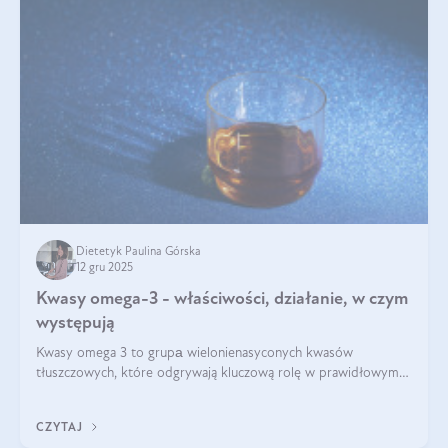
Dietetyk Paulina Górska
12 gru 2025
Kwasy omega-3 - właściwości, działanie, w czym
występują
Kwasy omega 3 to grupа wielonienasyconych kwasów
tłuszczowych, które odgrywają kluczową rolę w prawidłowym
funkcjonowaniu organizmu – wspierają pracę serca, mózgu i
układu odpornościowego.
CZYTAJ