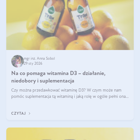
mgr inż. Anna Sobol
29 sty 2026
Na co pomaga witamina D3 – działanie,
niedobory i suplementacja
Czy można przedawkować witaminę D3? W czym może nam
pomóc suplementacja tą witaminą i jaką rolę w ogóle pełni ona
w naszym ciele? Powszechnie wiadomo, że jej przyjmowanie
zalecane jest jesienią i zimą, ale czy wiesz, dlaczego warto to
CZYTAJ
robić?