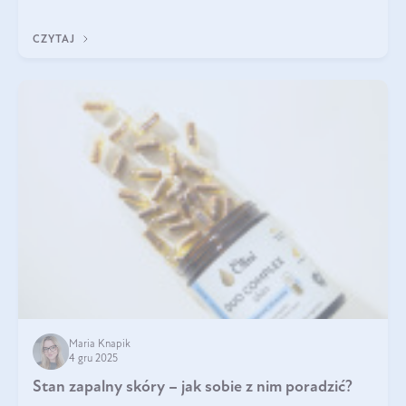
czerwonych zostało zapomniane, by w ostatnim czasie powrócić
na fali popularności na
CZYTAJ
Maria Knapik
4 gru 2025
Stan zapalny skóry – jak sobie z nim poradzić?