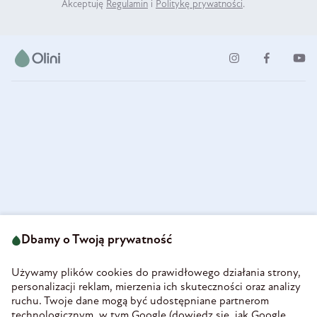
Akceptuję
Regulamin
i
Politykę prywatności
.
ul. Strzegomska 49
693 222 687
58-160 Świebodzice
Dbamy o Twoją prywatność
sklep@olini.pl
Polska
NIP 8860027066
Używamy plików cookies do prawidłowego działania strony,
REGON 890213034
personalizacji reklam, mierzenia ich skuteczności oraz analizy
ruchu. Twoje dane mogą być udostępniane partnerom
INFORMACJE
technologicznym, w tym Google (
dowiedz się, jak Google