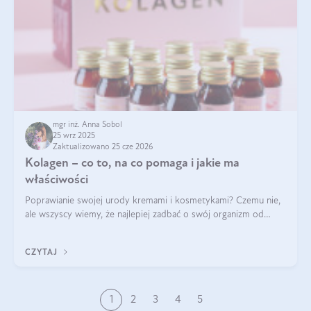
mgr inż. Anna Sobol
25 wrz 2025
Zaktualizowano 25 cze 2026
Kolagen – co to, na co pomaga i jakie ma
właściwości
Poprawianie swojej urody kremami i kosmetykami? Czemu nie,
ale wszyscy wiemy, że najlepiej zadbać o swój organizm od
wewnątrz — to solidna podstawa do tego, by nasz wygląd
zewnętrzny prezentował się zdrowo i atrakcyjnie. Stosowanie
CZYTAJ
wysokiej jakości suplem
1
2
3
4
5