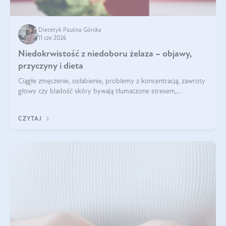
Dietetyk Paulina Górska
11 cze 2026
Niedokrwistość z niedoboru żelaza – objawy,
przyczyny i dieta
Ciągłe zmęczenie, osłabienie, problemy z koncentracją, zawroty
głowy czy bladość skóry bywają tłumaczone stresem,
przepracowaniem lub niedoborem snu. Tymczasem ich
przyczyną może być niedokrwistość z niedoboru żelaza.
CZYTAJ