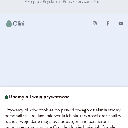
Akceptuję
Regulamin
i
Politykę prywatności
.
ul. Strzegomska 49
693 222 687
58-160 Świebodzice
Dbamy o Twoją prywatność
sklep@olini.pl
Polska
NIP 8860027066
Używamy plików cookies do prawidłowego działania strony,
REGON 890213034
personalizacji reklam, mierzenia ich skuteczności oraz analizy
ruchu. Twoje dane mogą być udostępniane partnerom
INFORMACJE
technologicznym, w tym Google (
dowiedz się, jak Google