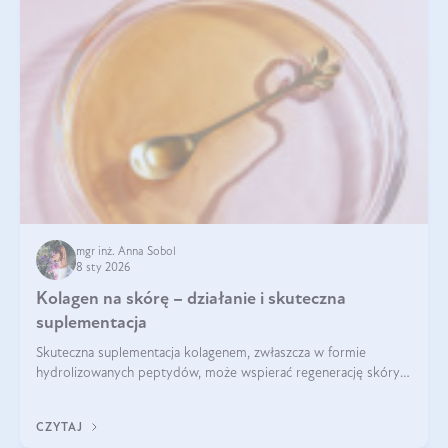
mgr inż. Anna Sobol
8 sty 2026
Kolagen na skórę – działanie i skuteczna
suplementacja
Skuteczna suplementacja kolagenem, zwłaszcza w formie
hydrolizowanych peptydów, może wspierać regenerację skóry i
poprawiać jej wygląd, jeśli jest połączona z odpowiednią dietą i
regularnością stosowania.
CZYTAJ