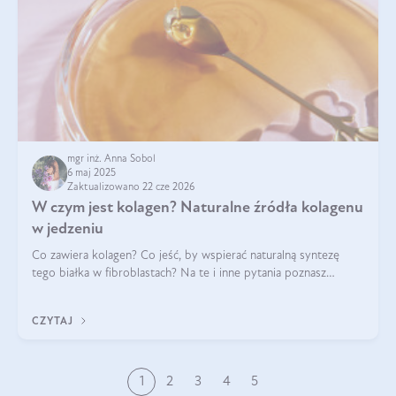
mgr inż. Anna Sobol
6 maj 2025
Zaktualizowano 22 cze 2026
W czym jest kolagen? Naturalne źródła kolagenu
w jedzeniu
Co zawiera kolagen? Co jeść, by wspierać naturalną syntezę
tego białka w fibroblastach? Na te i inne pytania poznasz
odpowiedź w tym artykule.
CZYTAJ
1
2
3
4
5