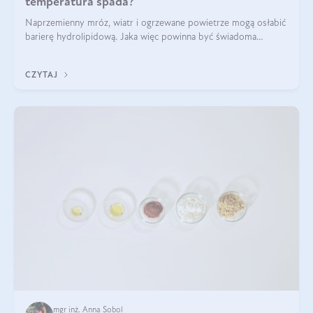
temperatura spada?
Naprzemienny mróz, wiatr i ogrzewane powietrze mogą osłabić
barierę hydrolipidową. Jaka więc powinna być świadoma
pielęgnacja w okresie chłodnych miesięcy?
CZYTAJ
mgr inż. Anna Sobol