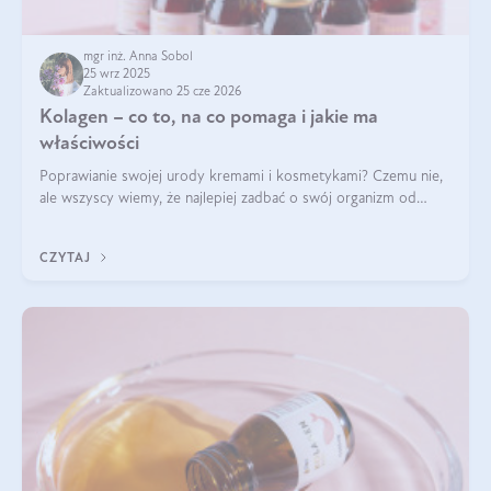
mgr inż. Anna Sobol
25 wrz 2025
Zaktualizowano 25 cze 2026
Kolagen – co to, na co pomaga i jakie ma
właściwości
Poprawianie swojej urody kremami i kosmetykami? Czemu nie,
ale wszyscy wiemy, że najlepiej zadbać o swój organizm od
wewnątrz — to solidna podstawa do tego, by nasz wygląd
zewnętrzny prezentował się zdrowo i atrakcyjnie. Stosowanie
CZYTAJ
wysokiej jakości suplem