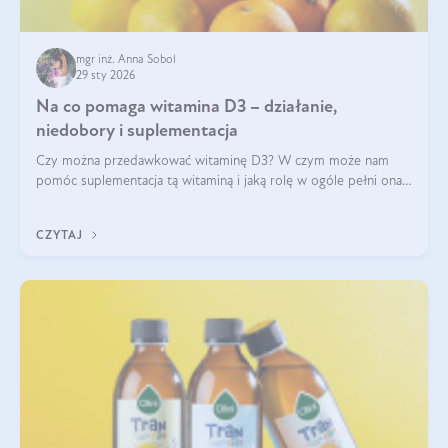
mgr inż. Anna Sobol
29 sty 2026
Na co pomaga witamina D3 – działanie,
niedobory i suplementacja
Czy można przedawkować witaminę D3? W czym może nam
pomóc suplementacja tą witaminą i jaką rolę w ogóle pełni ona
w naszym ciele? Powszechnie wiadomo, że jej przyjmowanie
zalecane jest jesienią i zimą, ale czy wiesz, dlaczego warto to
CZYTAJ
robić?