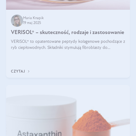
Maria Knapik
19 maj 2025
VERISOL® – skuteczność, rodzaje i zastosowanie
VERISOL® to opatentowane peptydy kolagenowe pochodzące z
ryb ciepłowodnych. Składniki stymulują fibroblasty do
produkcji kolagenu i elastyny w skórze. Kolagen VERISOL®
zapewnia wysoką biodostępność i umożliwia skuteczne dotarcie
do komórek skóry.
CZYTAJ