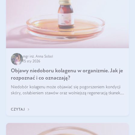
mgr inż. Anna Sobol
15 sty 2026
Objawy niedoboru kolagenu w organizmie. Jak je
rozpoznać i co oznaczają?
Niedobór kolagenu może objawiać się pogorszeniem kondycji
skóry, osłabieniem stawów oraz wolniejszą regeneracją tkanek.
Do najczęstszych sygnałów należą utrata jędrności i
elastyczności skóry, bóle stawów, łamliwość paznokci oraz
CZYTAJ
osłabienie włosów.