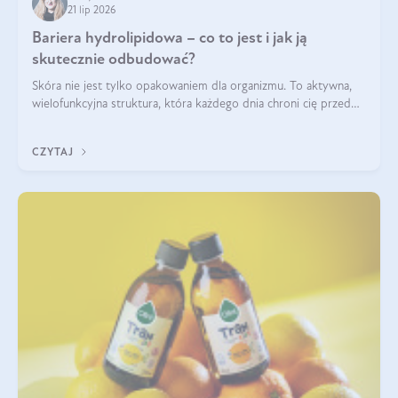
21 lip 2026
Bariera hydrolipidowa – co to jest i jak ją
skutecznie odbudować?
Skóra nie jest tylko opakowaniem dla organizmu. To aktywna,
wielofunkcyjna struktura, która każdego dnia chroni cię przed
utratą wody, wahaniami temperatury i czynnikami
środowiskowymi. Jednym z jej kluczowych elementów jest
CZYTAJ
bariera hydrolipidowa.