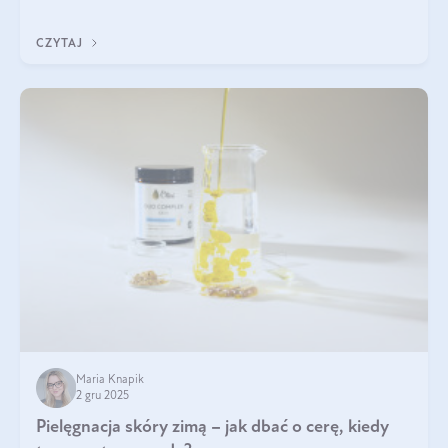
każdy typ ma swoje unikatowe właściwości. Dla skóry najlepiej
sprawdza się kolagen rybi, a dla wspierania stawów — kolagen
CZYTAJ
bydlęcy.
Maria Knapik
2 gru 2025
Pielęgnacja skóry zimą – jak dbać o cerę, kiedy