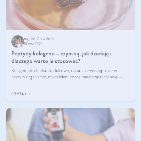
mgr inż. Anna Sobol
15 wrz 2025
Peptydy kolagenu – czym są, jak działają i
dlaczego warto je stosować?
Kolagen jako białko budulcowe, naturalnie występujące w
naszym organizmie, ma całkiem sporą masę cząsteczkową —
nawet do 300 kDa. Jeśli chcielibyśmy suplementować go w tej
formie, byłby trudno strawialny. Aby był lepiej przyswajalny i
CZYTAJ
bardziej biodostępny