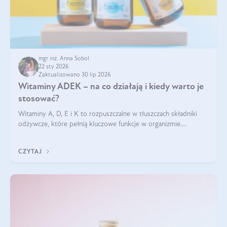
mgr inż. Anna Sobol
22 sty 2026
Zaktualizowano 30 lip 2026
Witaminy ADEK – na co działają i kiedy warto je
stosować?
Witaminy A, D, E i K to rozpuszczalne w tłuszczach składniki
odżywcze, które pełnią kluczowe funkcje w organizmie.
Wspierają zdrowie skóry i wzroku, odporność, prawidłową
krzepliwość krwi oraz mineralizację kości.
CZYTAJ