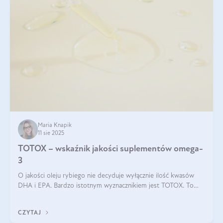
Maria Knapik
11 sie 2025
TOTOX – wskaźnik jakości suplementów omega-
3
O jakości oleju rybiego nie decyduje wyłącznie ilość kwasów
DHA i EPA. Bardzo istotnym wyznacznikiem jest TOTOX. To
wskaźnik, który pokazuje skuteczność, świeżość oraz
bezpieczeństwo suplementu?
CZYTAJ