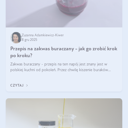
Zuzanna Adamkiewicz-Kiwer
8 gru 2025
Przepis na zakwas buraczany - jak go zrobić krok
po kroku?
Zakwas buraczany - przepis na ten napój jest znany jest w
polskiej kuchni od pokoleń. Przez chwilę kiszenie buraków
czerwonych zostało zapomniane, by w ostatnim czasie powrócić
na fali popularności na
CZYTAJ