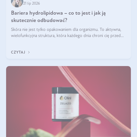
21 lip 2026
Bariera hydrolipidowa – co to jest i jak ją
skutecznie odbudować?
Skóra nie jest tylko opakowaniem dla organizmu. To aktywna,
wielofunkcyjna struktura, która każdego dnia chroni cię przed
utratą wody, wahaniami temperatury i czynnikami
środowiskowymi. Jednym z jej kluczowych elementów jest
CZYTAJ
bariera hydrolipidowa.