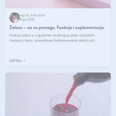
mgr inż. Anna Sobol
16 gru 2025
Żelazo – na co pomaga. Funkcje i suplementacja
Funkcje żelaza w organizmie obejmują przede wszystkim
transport tlenu i prawidłowe funkcjonowanie niektórych
enzymów. Żelazo odpowiada też za działanie układu
immunologicznego i nerwowego, szczególnie na wczesnym
etapie życia.
CZYTAJ