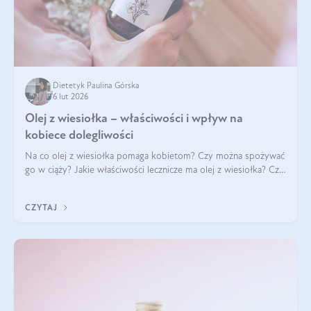
Dietetyk Paulina Górska
6 lut 2026
Olej z wiesiołka – właściwości i wpływ na
kobiece dolegliwości
Na co olej z wiesiołka pomaga kobietom? Czy można spożywać
go w ciąży? Jakie właściwości lecznicze ma olej z wiesiołka? Czy
jego skuteczność potwierdzają badania? Ile trzeba czekać na
efekty? Jaka jes
CZYTAJ