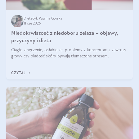
Dietetyk Paulina Górska
11 cze 2026
Niedokrwistość z niedoboru żelaza – objawy,
przyczyny i dieta
Ciągłe zmęczenie, osłabienie, problemy z koncentracją, zawroty
głowy czy bladość skóry bywają tłumaczone stresem,
przepracowaniem lub niedoborem snu. Tymczasem ich
przyczyną może być niedokrwistość z niedoboru żelaza.
CZYTAJ