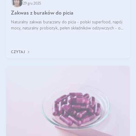
29 gru 2025
Zakwas z buraków do picia
Naturalny zakwas buraczany do picia - polski superfood, napój
mocy, naturalny probiotyk, pełen składników odżywczych - o
zakwasie z buraka mówi się w samych superlatywach. Niektórzy
z Was usłyszeli o
CZYTAJ