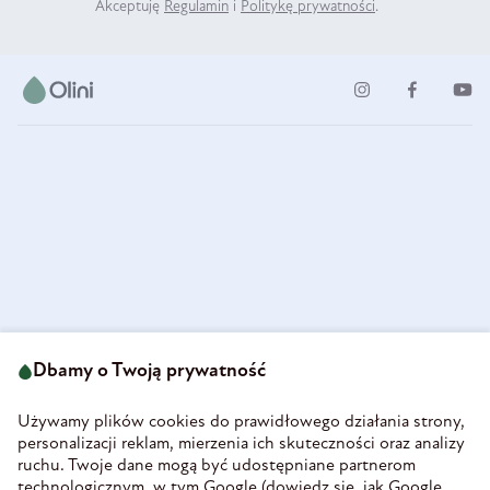
Akceptuję
Regulamin
i
Politykę prywatności
.
ul. Strzegomska 49
693 222 687
58-160 Świebodzice
Dbamy o Twoją prywatność
sklep@olini.pl
Polska
NIP 8860027066
Używamy plików cookies do prawidłowego działania strony,
REGON 890213034
personalizacji reklam, mierzenia ich skuteczności oraz analizy
ruchu. Twoje dane mogą być udostępniane partnerom
INFORMACJE
technologicznym, w tym Google (
dowiedz się, jak Google