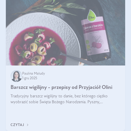
Paulina Maludy
1 gru 2025
Barszcz wigilijny - przepisy od Przyjaciół Olini
Tradycyjny barszcz wigilijny to danie, bez którego ciężko
wyobrazić sobie Święta Bożego Narodzenia. Pyszny,
aromatyczny, esencjonalny, pachnący grzybami, o pięknym
klarownym kolorze. W czym tkwi tajem
CZYTAJ