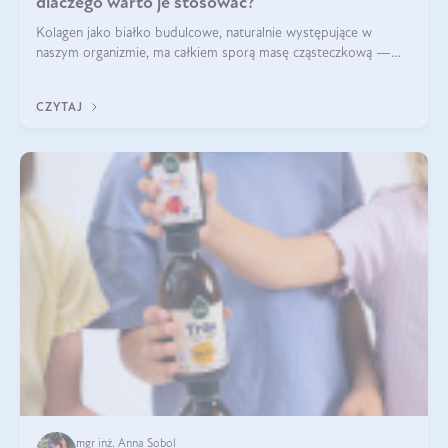
dlaczego warto je stosować?
Kolagen jako białko budulcowe, naturalnie występujące w
naszym organizmie, ma całkiem sporą masę cząsteczkową —
nawet do 300 kDa. Jeśli chcielibyśmy suplementować go w tej
formie, byłby trudno strawialny. Aby był lepiej przyswajalny i
CZYTAJ
bardziej biodostępny
mgr inż. Anna Sobol