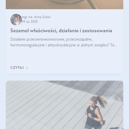
mgr inż. Anna Sobol
14 lip 2025
Sezamol właściwości, działanie i zastosowania
Działanie przeciwnowotworowe, przeciwzapalne,
hormonoregulacyjne i antyoksydacyjne w jednym związku? Tak
— to właśnie natura sezamolu, który obecny jest w oleju
sezamowym. Dowiedz się, dlaczego warto wprowadzić go do
swojej diety — być może to pierwsza ok
CZYTAJ