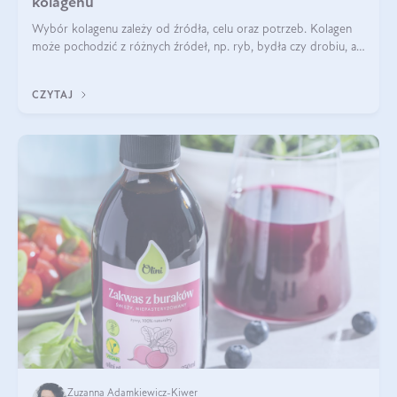
kolagenu
Wybór kolagenu zależy od źródła, celu oraz potrzeb. Kolagen
może pochodzić z różnych źródeł, np. ryb, bydła czy drobiu, a
każdy typ ma swoje unikatowe właściwości. Dla skóry najlepiej
sprawdza się kolagen rybi, a dla wspierania stawów — kolagen
CZYTAJ
bydlęcy.
Zuzanna Adamkiewicz-Kiwer