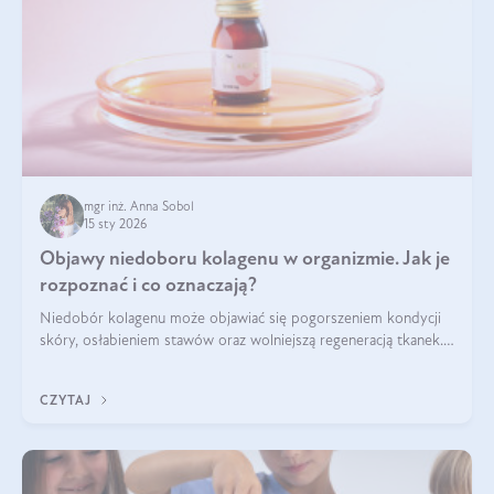
mgr inż. Anna Sobol
15 sty 2026
Objawy niedoboru kolagenu w organizmie. Jak je
rozpoznać i co oznaczają?
Niedobór kolagenu może objawiać się pogorszeniem kondycji
skóry, osłabieniem stawów oraz wolniejszą regeneracją tkanek.
Do najczęstszych sygnałów należą utrata jędrności i
elastyczności skóry, bóle stawów, łamliwość paznokci oraz
CZYTAJ
osłabienie włosów.