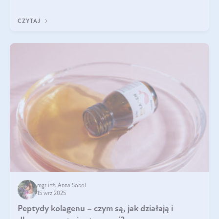
wewnątrz — to solidna podstawa do tego, by nasz wygląd
zewnętrzny prezentował się zdrowo i atrakcyjnie. Stosowanie
CZYTAJ
wysokiej jakości suplem
mgr inż. Anna Sobol
15 wrz 2025
Peptydy kolagenu – czym są, jak działają i