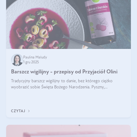
Paulina Maludy
1 gru 2025
Barszcz wigilijny - przepisy od Przyjaciół Olini
Tradycyjny barszcz wigilijny to danie, bez którego ciężko
wyobrazić sobie Święta Bożego Narodzenia. Pyszny,
aromatyczny, esencjonalny, pachnący grzybami, o pięknym
klarownym kolorze. W czym tkwi tajem
CZYTAJ