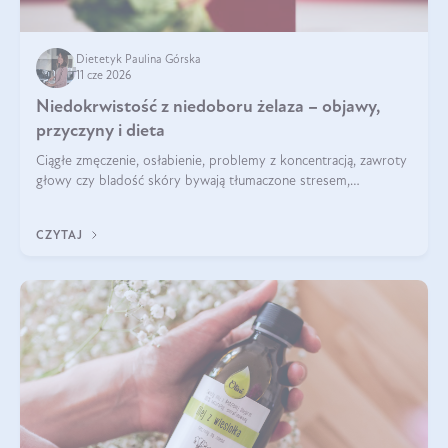
Dietetyk Paulina Górska
11 cze 2026
Niedokrwistość z niedoboru żelaza – objawy,
przyczyny i dieta
Ciągłe zmęczenie, osłabienie, problemy z koncentracją, zawroty
głowy czy bladość skóry bywają tłumaczone stresem,
przepracowaniem lub niedoborem snu. Tymczasem ich
przyczyną może być niedokrwistość z niedoboru żelaza.
CZYTAJ