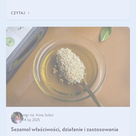
nawet do 300 kDa. Jeśli chcielibyśmy suplementować go w tej
formie, byłby trudno strawialny. Aby był lepiej przyswajalny i
CZYTAJ
bardziej biodostępny
mgr inż. Anna Sobol
14 lip 2025
Sezamol właściwości, działanie i zastosowania