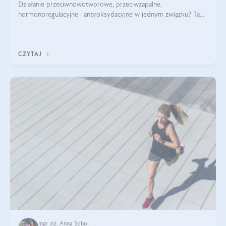
Działanie przeciwnowotworowe, przeciwzapalne,
hormonoregulacyjne i antyoksydacyjne w jednym związku? Tak
— to właśnie natura sezamolu, który obecny jest w oleju
sezamowym. Dowiedz się, dlaczego warto wprowadzić go do
swojej diety — być może to pierwsza ok
CZYTAJ
mgr inż. Anna Sobol