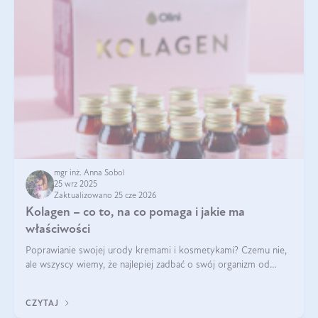
mgr inż. Anna Sobol
25 wrz 2025
Zaktualizowano 25 cze 2026
Kolagen – co to, na co pomaga i jakie ma
właściwości
Poprawianie swojej urody kremami i kosmetykami? Czemu nie,
ale wszyscy wiemy, że najlepiej zadbać o swój organizm od
wewnątrz — to solidna podstawa do tego, by nasz wygląd
zewnętrzny prezentował się zdrowo i atrakcyjnie. Stosowanie
CZYTAJ
wysokiej jakości suplem