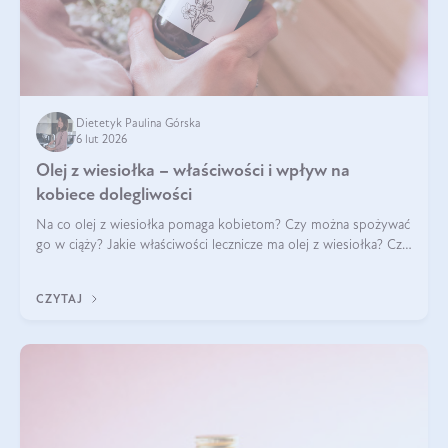
Dietetyk Paulina Górska
6 lut 2026
Olej z wiesiołka – właściwości i wpływ na
kobiece dolegliwości
Na co olej z wiesiołka pomaga kobietom? Czy można spożywać
go w ciąży? Jakie właściwości lecznicze ma olej z wiesiołka? Czy
jego skuteczność potwierdzają badania? Ile trzeba czekać na
efekty? Jaka jes
CZYTAJ