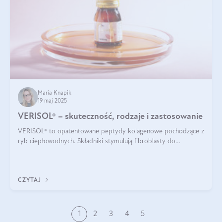
Maria Knapik
19 maj 2025
VERISOL® – skuteczność, rodzaje i zastosowanie
VERISOL® to opatentowane peptydy kolagenowe pochodzące z
ryb ciepłowodnych. Składniki stymulują fibroblasty do
produkcji kolagenu i elastyny w skórze. Kolagen VERISOL®
zapewnia wysoką biodostępność i umożliwia skuteczne dotarcie
do komórek skóry.
CZYTAJ
1
2
3
4
5