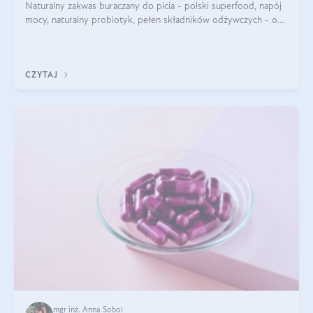
Naturalny zakwas buraczany do picia - polski superfood, napój
mocy, naturalny probiotyk, pełen składników odżywczych - o
zakwasie z buraka mówi się w samych superlatywach. Niektórzy
z Was usłyszeli o
CZYTAJ
mgr inż. Anna Sobol