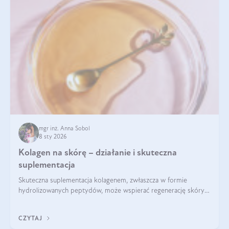
mgr inż. Anna Sobol
8 sty 2026
Kolagen na skórę – działanie i skuteczna
suplementacja
Skuteczna suplementacja kolagenem, zwłaszcza w formie
hydrolizowanych peptydów, może wspierać regenerację skóry i
poprawiać jej wygląd, jeśli jest połączona z odpowiednią dietą i
regularnością stosowania.
CZYTAJ