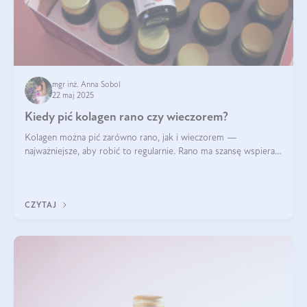
mgr inż. Anna Sobol
22 maj 2025
Kiedy pić kolagen rano czy wieczorem?
Kolagen można pić zarówno rano, jak i wieczorem —
najważniejsze, aby robić to regularnie. Rano ma szansę wspierać
energię i metabolizm, a wieczorem regenerację organizmu
podczas snu.
CZYTAJ