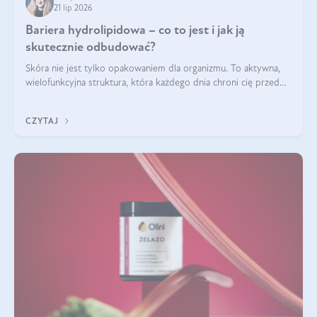
21 lip 2026
Bariera hydrolipidowa – co to jest i jak ją
skutecznie odbudować?
Skóra nie jest tylko opakowaniem dla organizmu. To aktywna,
wielofunkcyjna struktura, która każdego dnia chroni cię przed
utratą wody, wahaniami temperatury i czynnikami
środowiskowymi. Jednym z jej kluczowych elementów jest
CZYTAJ
bariera hydrolipidowa.