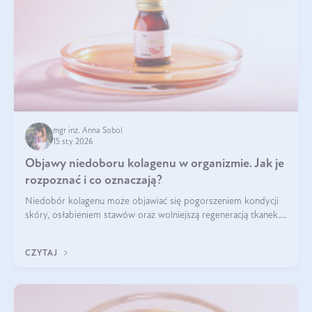
mgr inż. Anna Sobol
15 sty 2026
Objawy niedoboru kolagenu w organizmie. Jak je
rozpoznać i co oznaczają?
Niedobór kolagenu może objawiać się pogorszeniem kondycji
skóry, osłabieniem stawów oraz wolniejszą regeneracją tkanek.
Do najczęstszych sygnałów należą utrata jędrności i
elastyczności skóry, bóle stawów, łamliwość paznokci oraz
CZYTAJ
osłabienie włosów.