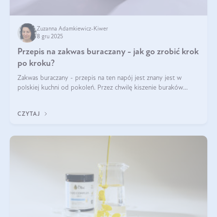
Zuzanna Adamkiewicz-Kiwer
8 gru 2025
Przepis na zakwas buraczany - jak go zrobić krok
po kroku?
Zakwas buraczany - przepis na ten napój jest znany jest w
polskiej kuchni od pokoleń. Przez chwilę kiszenie buraków
czerwonych zostało zapomniane, by w ostatnim czasie powrócić
na fali popularności na
CZYTAJ