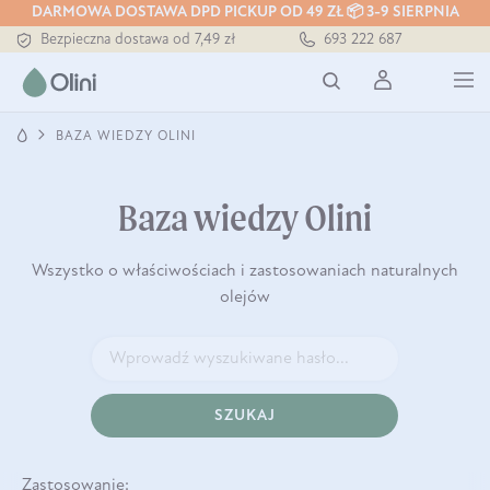
DARMOWA DOSTAWA DPD PICKUP OD 49 ZŁ 📦 3-9 SIERPNIA
Bezpieczna dostawa od 7,49 zł
693 222 687
Darmowa dostawa od 199 zł
Tłoczony zawsze na zimno
BAZA WIEDZY OLINI
Baza wiedzy Olini
Wszystko o właściwościach i zastosowaniach naturalnych
olejów
SZUKAJ
Zastosowanie: