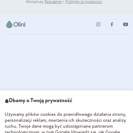
Akceptuję
Regulamin
i
Politykę prywatności
.
ul. Strzegomska 49
693 222 687
58-160 Świebodzice
Dbamy o Twoją prywatność
sklep@olini.pl
Polska
NIP 8860027066
Używamy plików cookies do prawidłowego działania strony,
REGON 890213034
personalizacji reklam, mierzenia ich skuteczności oraz analizy
ruchu. Twoje dane mogą być udostępniane partnerom
INFORMACJE
technologicznym, w tym Google (
dowiedz się, jak Google