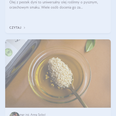
Olej z pestek dyni to uniwersalny olej roślinny o pysznym,
orzechowym smaku. Wiele osób docenia go za
wszechstronność, bo przydaje się zarówno w kuchni, jak i w
pielęgnacji. Często wykorzystuje się go
CZYTAJ
mgr inż. Anna Sobol