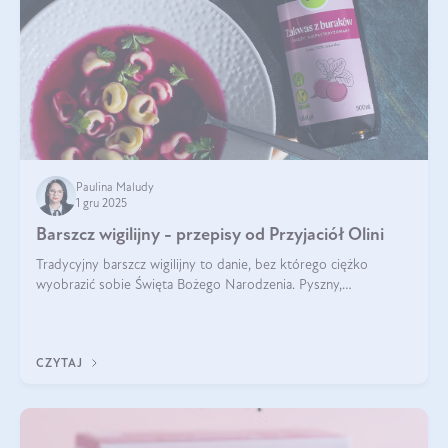
Paulina Maludy
1 gru 2025
Barszcz wigilijny - przepisy od Przyjaciół Olini
Tradycyjny barszcz wigilijny to danie, bez którego ciężko
wyobrazić sobie Święta Bożego Narodzenia. Pyszny,
aromatyczny, esencjonalny, pachnący grzybami, o pięknym
klarownym kolorze. W czym tkwi tajem
CZYTAJ