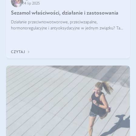
14 lip 2025
Sezamol właściwości, działanie i zastosowania
Działanie przeciwnowotworowe, przeciwzapalne,
hormonoregulacyjne i antyoksydacyjne w jednym związku? Tak
— to właśnie natura sezamolu, który obecny jest w oleju
sezamowym. Dowiedz się, dlaczego warto wprowadzić go do
swojej diety — być może to pierwsza ok
CZYTAJ