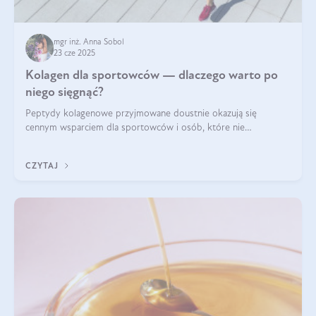
mgr inż. Anna Sobol
23 cze 2025
Kolagen dla sportowców — dlaczego warto po
niego sięgnąć?
Peptydy kolagenowe przyjmowane doustnie okazują się
cennym wsparciem dla sportowców i osób, które nie
wyobrażają sobie życia bez intensywnego ruchu.
CZYTAJ