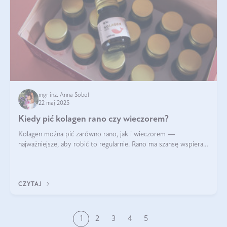
mgr inż. Anna Sobol
22 maj 2025
Kiedy pić kolagen rano czy wieczorem?
Kolagen można pić zarówno rano, jak i wieczorem —
najważniejsze, aby robić to regularnie. Rano ma szansę wspierać
energię i metabolizm, a wieczorem regenerację organizmu
podczas snu.
CZYTAJ
1
2
3
4
5