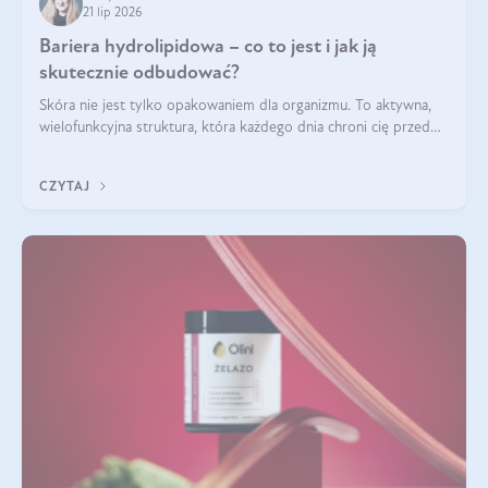
21 lip 2026
Bariera hydrolipidowa – co to jest i jak ją
skutecznie odbudować?
Skóra nie jest tylko opakowaniem dla organizmu. To aktywna,
wielofunkcyjna struktura, która każdego dnia chroni cię przed
utratą wody, wahaniami temperatury i czynnikami
środowiskowymi. Jednym z jej kluczowych elementów jest
CZYTAJ
bariera hydrolipidowa.