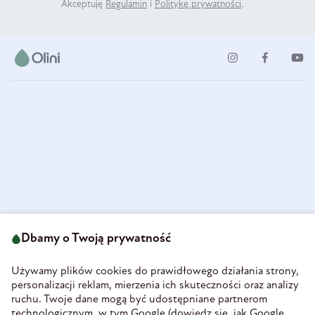
Akceptuję
Regulamin
i
Politykę prywatności
.
ul. Strzegomska 49
693 222 687
58-160 Świebodzice
Dbamy o Twoją prywatność
sklep@olini.pl
Polska
NIP 8860027066
Używamy plików cookies do prawidłowego działania strony,
REGON 890213034
personalizacji reklam, mierzenia ich skuteczności oraz analizy
ruchu. Twoje dane mogą być udostępniane partnerom
INFORMACJE
technologicznym, w tym Google (
dowiedz się, jak Google