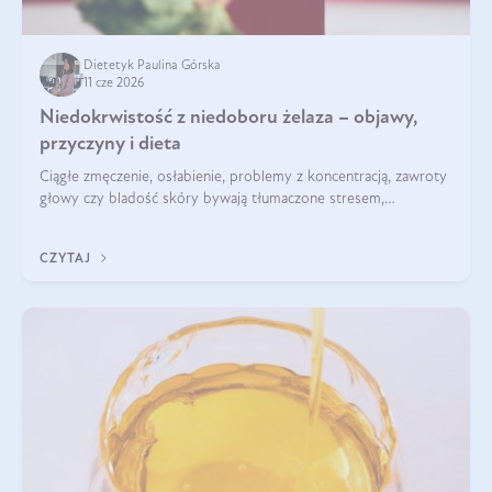
Dietetyk Paulina Górska
11 cze 2026
Niedokrwistość z niedoboru żelaza – objawy,
przyczyny i dieta
Ciągłe zmęczenie, osłabienie, problemy z koncentracją, zawroty
głowy czy bladość skóry bywają tłumaczone stresem,
przepracowaniem lub niedoborem snu. Tymczasem ich
przyczyną może być niedokrwistość z niedoboru żelaza.
CZYTAJ