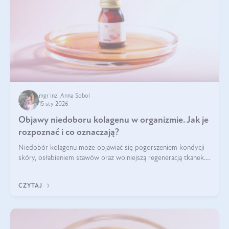
mgr inż. Anna Sobol
15 sty 2026
Objawy niedoboru kolagenu w organizmie. Jak je
rozpoznać i co oznaczają?
Niedobór kolagenu może objawiać się pogorszeniem kondycji
skóry, osłabieniem stawów oraz wolniejszą regeneracją tkanek.
Do najczęstszych sygnałów należą utrata jędrności i
elastyczności skóry, bóle stawów, łamliwość paznokci oraz
CZYTAJ
osłabienie włosów.