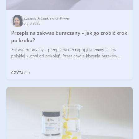
Zuzanna Adamkiewicz-Kiwer
8 gru 2025
Przepis na zakwas buraczany - jak go zrobić krok
po kroku?
Zakwas buraczany - przepis na ten napój jest znany jest w
polskiej kuchni od pokoleń. Przez chwilę kiszenie buraków
czerwonych zostało zapomniane, by w ostatnim czasie powrócić
na fali popularności na
CZYTAJ