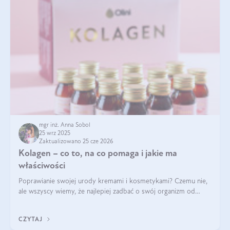
mgr inż. Anna Sobol
25 wrz 2025
Zaktualizowano 25 cze 2026
Kolagen – co to, na co pomaga i jakie ma
właściwości
Poprawianie swojej urody kremami i kosmetykami? Czemu nie,
ale wszyscy wiemy, że najlepiej zadbać o swój organizm od
wewnątrz — to solidna podstawa do tego, by nasz wygląd
zewnętrzny prezentował się zdrowo i atrakcyjnie. Stosowanie
CZYTAJ
wysokiej jakości suplem