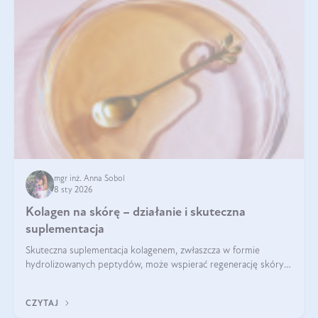
mgr inż. Anna Sobol
8 sty 2026
Kolagen na skórę – działanie i skuteczna
suplementacja
Skuteczna suplementacja kolagenem, zwłaszcza w formie
hydrolizowanych peptydów, może wspierać regenerację skóry i
poprawiać jej wygląd, jeśli jest połączona z odpowiednią dietą i
regularnością stosowania.
CZYTAJ