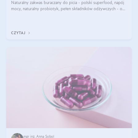
Naturalny zakwas buraczany do picia - polski superfood, napój
mocy, naturalny probiotyk, pełen składników odżywczych - o
zakwasie z buraka mówi się w samych superlatywach. Niektórzy
z Was usłyszeli o
CZYTAJ
mgr inż. Anna Sobol