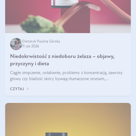
Dietetyk Paulina Górska
11 cze 2026
Niedokrwistość z niedoboru żelaza – objawy,
przyczyny i dieta
Ciągłe zmęczenie, osłabienie, problemy z koncentracją, zawroty
głowy czy bladość skóry bywają tłumaczone stresem,
przepracowaniem lub niedoborem snu. Tymczasem ich przyczyną
CZYTAJ
może być niedokrwistość z niedoboru żelaza.