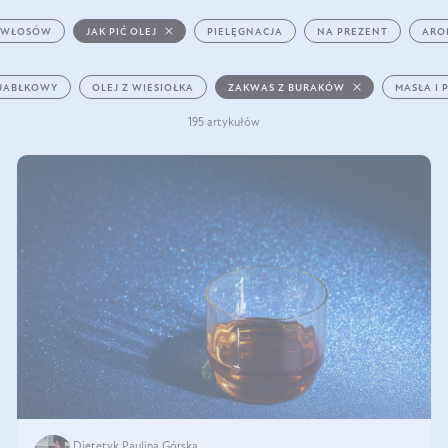
 WŁOSÓW
JAK PIĆ OLEJ
PIELĘGNACJA
NA PREZENT
ARO
 JABŁKOWY
OLEJ Z WIESIOŁKA
ZAKWAS Z BURAKÓW
MASŁA I 
195 artykułów
Dietetyk Paulina Górska