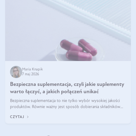
Maria Knapik
7 maj 2026
Bezpieczna suplementacja, czyli jakie suplementy
warto łączyć, a jakich połączeń unikać
Bezpieczna suplementacja to nie tylko wybór wysokiej jakości
produktów. Równie ważny jest sposób dobierania składników
aktywnych, tak żeby działały one maksymalnie skutecznie. Jak
CZYTAJ
łączyć suplementy diety? Poznaj nasze wskazówki.