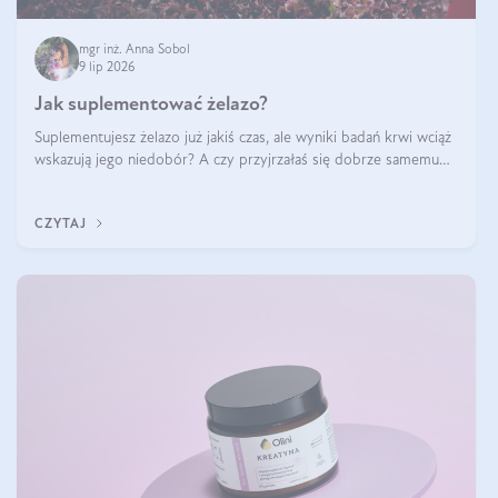
mgr inż. Anna Sobol
9 lip 2026
Jak suplementować żelazo?
Suplementujesz żelazo już jakiś czas, ale wyniki badań krwi wciąż
wskazują jego niedobór? A czy przyjrzałaś się dobrze samemu
sposobowi suplementacji tego mikroelementu? Dowiedz się, jak
uzupełnić żelazo, aby dobrze się wchłaniało.
CZYTAJ