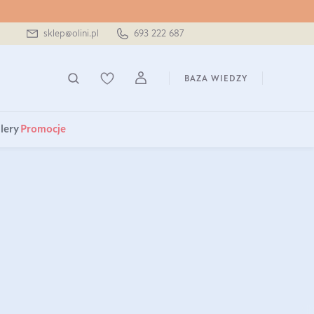
sklep@olini.pl
693 222 687
BAZA WIEDZY
lery
Promocje