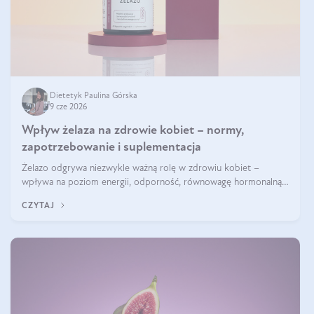
Dietetyk Paulina Górska
9 cze 2026
Wpływ żelaza na zdrowie kobiet – normy,
zapotrzebowanie i suplementacja
Żelazo odgrywa niezwykle ważną rolę w zdrowiu kobiet –
wpływa na poziom energii, odporność, równowagę hormonalną i
prawidłowy przebieg cyklu miesiączkowego oraz ciąży. Jego
CZYTAJ
niedobór może prowadzić m.in. do zmęczenia, bólów i zawrotów
głowy czy problemów z