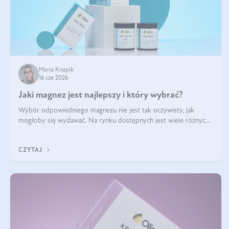
Maria Knapik
16 cze 2026
Jaki magnez jest najlepszy i który wybrać?
Wybór odpowiedniego magnezu nie jest tak oczywisty, jak
mogłoby się wydawać. Na rynku dostępnych jest wiele różnych
form tego pierwiastka, a każda z nich różni się przyswajalnością,
działaniem i tolerancją przez organizm.
CZYTAJ