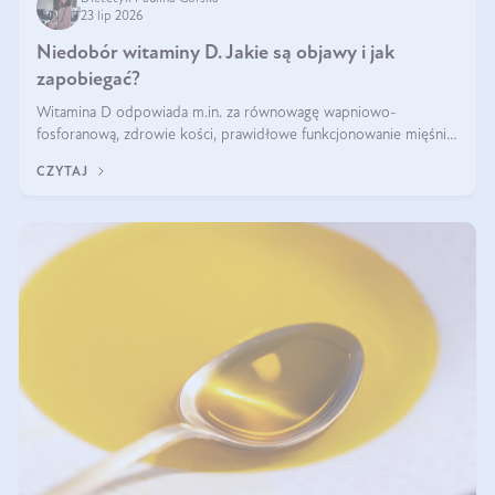
23 lip 2026
Niedobór witaminy D. Jakie są objawy i jak
zapobiegać?
Witamina D odpowiada m.in. za równowagę wapniowo-
fosforanową, zdrowie kości, prawidłowe funkcjonowanie mięśni i
wspieranie odporności. Mimo że organizm może ją wytwarzać
CZYTAJ
pod wpływem słońca, niedobór witaminy D pozostaje częstym
problemem.