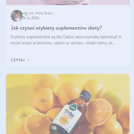
mgr inż. Anna Sobol
16 lip 2026
Jak czytać etykiety suplementów diety?
Etykiety suplementów są dla Ciebie niezrozumiałą tajemnicą? A
może wręcz przeciwnie, często je czytasz i dzięki temu, że
doskonale rozumiesz co jest na nich napisane, dokonujesz
najlepszych dla siebie decyzji zakupowych?
CZYTAJ