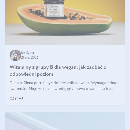
Iza Sykut
21 maj 2026
Witaminy z grupy B dla wegan: jak zadbać o
odpowiedni poziom
Dieta roślinna potrafi być dobrze zbilansowana. Wymaga jednak
uważności. Między innymi wtedy, gdy mowa o witaminach z
grupy B. Te składniki nie działają w pojedynkę. Tworzą system
CZYTAJ
naczyń połączonych.