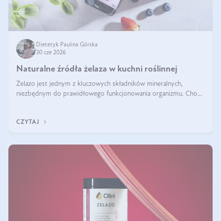
Dietetyk Paulina Górska
30 cze 2026
Naturalne źródła żelaza w kuchni roślinnej
Żelazo jest jednym z kluczowych składników mineralnych,
niezbędnym do prawidłowego funkcjonowania organizmu. Choć
często uważa się, że występuje głównie w produktach
odzwierzęcych, kuchnia roślinna oferuje wiele wartościowych
CZYTAJ
źródeł tego pierwiastka.