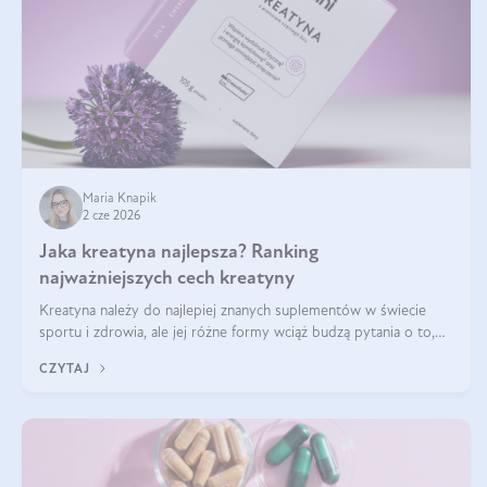
Maria Knapik
2 cze 2026
Jaka kreatyna najlepsza? Ranking
najważniejszych cech kreatyny
Kreatyna należy do najlepiej znanych suplementów w świecie
sportu i zdrowia, ale jej różne formy wciąż budzą pytania o to,
która sprawdza się najlepiej w praktyce. W tym artykule
CZYTAJ
przyglądamy się temu, jaka forma kreatyny jest najlepsza.