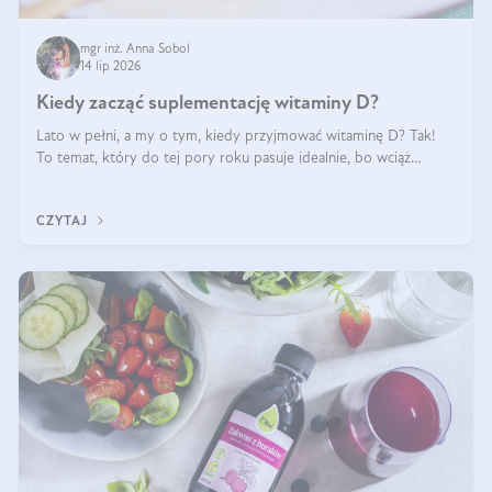
mgr inż. Anna Sobol
14 lip 2026
Kiedy zacząć suplementację witaminy D?
Lato w pełni, a my o tym, kiedy przyjmować witaminę D? Tak!
To temat, który do tej pory roku pasuje idealnie, bo wciąż
zdarza się, że suplementacja tej witaminy pozostawia
wątpliwości. Najczęstsze pytania dotyczą tego, ile trzeba być na
CZYTAJ
słońcu, aby witami