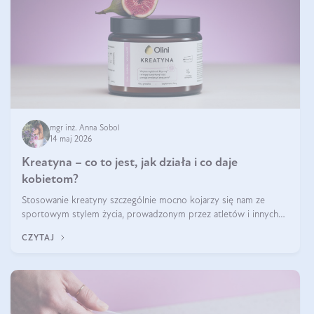
mgr inż. Anna Sobol
14 maj 2026
Kreatyna – co to jest, jak działa i co daje
kobietom?
Stosowanie kreatyny szczególnie mocno kojarzy się nam ze
sportowym stylem życia, prowadzonym przez atletów i innych
miłośników aktywności fizycznej. Nie bez powodu: faktycznie,
CZYTAJ
ten naturalny metabolit aminokwasów poprawia wydolność i
zwiększa masę