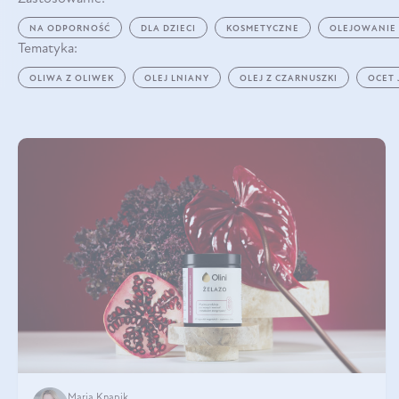
NA ODPORNOŚĆ
DLA DZIECI
KOSMETYCZNE
OLEJOWANIE
Tematyka:
OLIWA Z OLIWEK
OLEJ LNIANY
OLEJ Z CZARNUSZKI
OCET
Maria Knapik