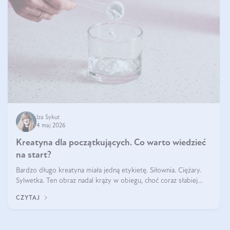
Iza Sykut
4 maj 2026
Kreatyna dla początkujących. Co warto wiedzieć
na start?
Bardzo długo kreatyna miała jedną etykietę. Siłownia. Ciężary.
Sylwetka. Ten obraz nadal krąży w obiegu, choć coraz słabiej
pasuje do tego, jak wygląda codzienność wielu osób. Bo
CZYTAJ
kreatyna nie powstała na potrzeby treningu. Jest naturalnym
składnikiem obec