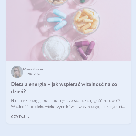
Maria Knapik
14 maj 2026
Dieta a energia – jak wspierać witalność na co
dzień?
Nie masz energii, pomimo tego, że starasz się „jeść zdrowo”?
Witalność to efekt wielu czynników – w tym tego, co regularnie
ląduje na talerzu. Zapotrzebowanie na składniki odżywcze różni
CZYTAJ
się w zależności od osoby