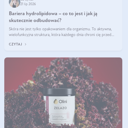
21 lip 2026
Bariera hydrolipidowa – co to jest i jak ją
skutecznie odbudować?
Skóra nie jest tylko opakowaniem dla organizmu. To aktywna,
wielofunkcyjna struktura, która każdego dnia chroni cię przed
utratą wody, wahaniami temperatury i czynnikami
CZYTAJ
środowiskowymi. Jednym z jej kluczowych elementów jest
bariera hydrolipidowa.