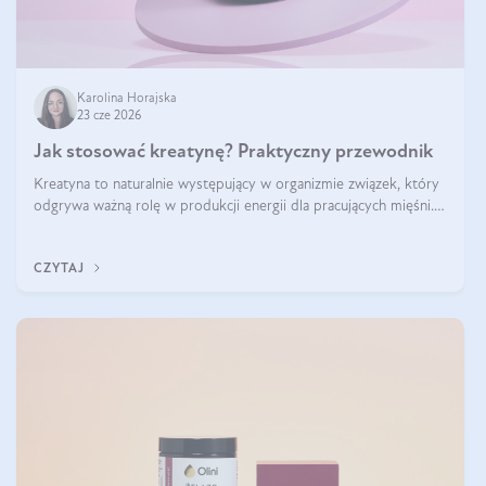
Karolina Horajska
23 cze 2026
Jak stosować kreatynę? Praktyczny przewodnik
Kreatyna to naturalnie występujący w organizmie związek, który
odgrywa ważną rolę w produkcji energii dla pracujących mięśni.
Choć przez lata kojarzono ją głównie ze sportami siłowymi, dziś
jest jednym z najlepiej przebadanych suplementów stosowanych
CZYTAJ
prze