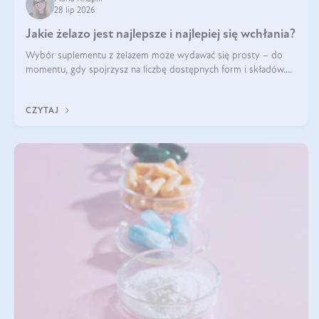
28 lip 2026
Jakie żelazo jest najlepsze i najlepiej się wchłania?
Wybór suplementu z żelazem może wydawać się prosty – do
momentu, gdy spojrzysz na liczbę dostępnych form i składów.
Lepszy będzie bisglicynian, czy siarczan? Co wpływa na
wchłanianie żelaza i jakie dodatkowe składniki powinien zawierać
CZYTAJ
suplement?