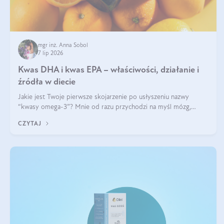
mgr inż. Anna Sobol
7 lip 2026
Kwas DHA i kwas EPA – właściwości, działanie i
źródła w diecie
Jakie jest Twoje pierwsze skojarzenie po usłyszeniu nazwy
“kwasy omega-3”? Mnie od razu przychodzi na myśl mózg,
wsparcie układu nerwowego i zdrowie skóry. W tym artykule
CZYTAJ
skupimy się głównie na dwóch kwasach z tej rodziny: DHA oraz
EPA.