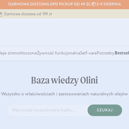
DARMOWA DOSTAWA DPD PICKUP OD 49 ZŁ 📦 3-9 SIERPNIA
Darmowa dostawa od 199 zł
leje zimnotłoczone
Żywność funkcjonalna
Self-care
Potrzeby
Bestsel
Baza wiedzy Olini
Wszystko o właściwościach i zastosowaniach naturalnych olejów
SZUKAJ