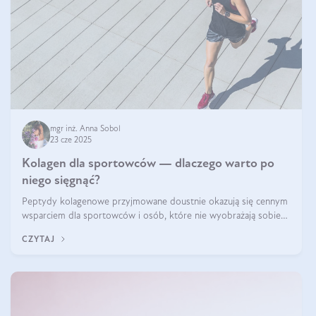
mgr inż. Anna Sobol
23 cze 2025
Kolagen dla sportowców — dlaczego warto po
niego sięgnąć?
Peptydy kolagenowe przyjmowane doustnie okazują się cennym
wsparciem dla sportowców i osób, które nie wyobrażają sobie
życia bez intensywnego ruchu.
CZYTAJ