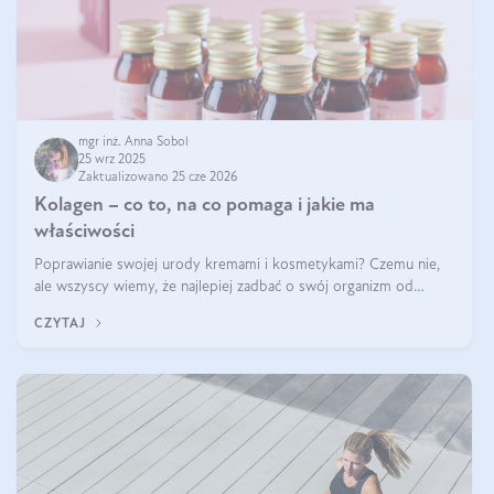
mgr inż. Anna Sobol
25 wrz 2025
Zaktualizowano 25 cze 2026
Kolagen – co to, na co pomaga i jakie ma
właściwości
Poprawianie swojej urody kremami i kosmetykami? Czemu nie,
ale wszyscy wiemy, że najlepiej zadbać o swój organizm od
wewnątrz — to solidna podstawa do tego, by nasz wygląd
CZYTAJ
zewnętrzny prezentował się zdrowo i atrakcyjnie. Stosowanie
wysokiej jakości suplem