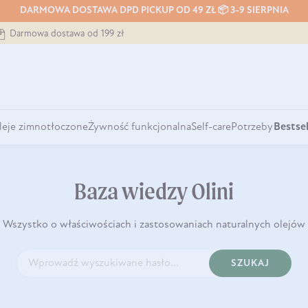
DARMOWA DOSTAWA DPD PICKUP OD 49 ZŁ 📦 3-9 SIERPNIA
Darmowa dostawa od 199 zł
leje zimnotłoczone
Żywność funkcjonalna
Self-care
Potrzeby
Bestsel
Baza wiedzy Olini
Wszystko o właściwościach i zastosowaniach naturalnych olejów
SZUKAJ