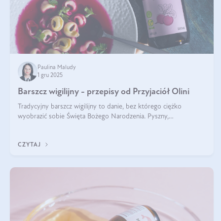
Paulina Maludy
1 gru 2025
Barszcz wigilijny - przepisy od Przyjaciół Olini
Tradycyjny barszcz wigilijny to danie, bez którego ciężko
wyobrazić sobie Święta Bożego Narodzenia. Pyszny,
aromatyczny, esencjonalny, pachnący grzybami, o pięknym
klarownym kolorze. W czym tkwi tajem
CZYTAJ