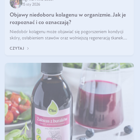
15 sty 2026
Objawy niedoboru kolagenu w organizmie. Jak je
rozpoznać i co oznaczają?
Niedobór kolagenu może objawiać się pogorszeniem kondycji
skóry, osłabieniem stawów oraz wolniejszą regeneracją tkanek.
Do najczęstszych sygnałów należą utrata jędrności i elastyczności
CZYTAJ
skóry, bóle stawów, łamliwość paznokci oraz osłabienie włosów.