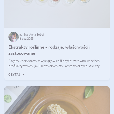
mgr inż. Anna Sobol
16 paź 2025
Ekstrakty roślinne - rodzaje, właściwości i
zastosowanie
Często korzystamy z wyciągów roślinnych: zarówno w celach
profilaktycznych, jak i leczniczych czy kosmetycznych. Ale czy
zastanawialiście się, na czym polega cały proces wydobywania
CZYTAJ
tych substancji z roślin?