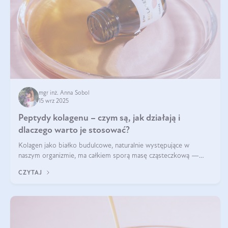
mgr inż. Anna Sobol
15 wrz 2025
Peptydy kolagenu – czym są, jak działają i
dlaczego warto je stosować?
Kolagen jako białko budulcowe, naturalnie występujące w
naszym organizmie, ma całkiem sporą masę cząsteczkową —
nawet do 300 kDa. Jeśli chcielibyśmy suplementować go w tej
CZYTAJ
formie, byłby trudno strawialny. Aby był lepiej przyswajalny i
bardziej biodostępny