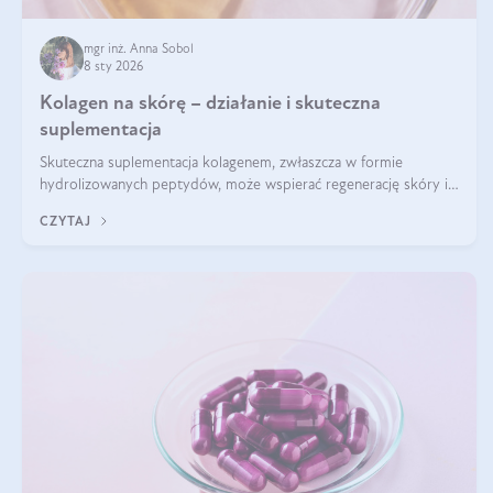
mgr inż. Anna Sobol
8 sty 2026
Kolagen na skórę – działanie i skuteczna
suplementacja
Skuteczna suplementacja kolagenem, zwłaszcza w formie
hydrolizowanych peptydów, może wspierać regenerację skóry i
poprawiać jej wygląd, jeśli jest połączona z odpowiednią dietą i
CZYTAJ
regularnością stosowania.