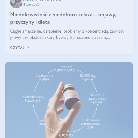
11 cze 2026
Niedokrwistość z niedoboru żelaza – objawy,
przyczyny i dieta
Ciągłe zmęczenie, osłabienie, problemy z koncentracją, zawroty
głowy czy bladość skóry bywają tłumaczone stresem,
przepracowaniem lub niedoborem snu. Tymczasem ich przyczyną
CZYTAJ
może być niedokrwistość z niedoboru żelaza.