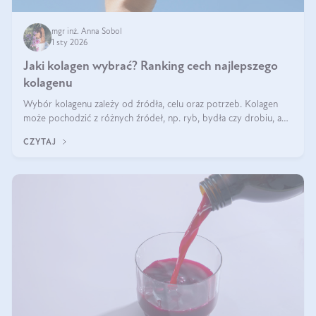
mgr inż. Anna Sobol
1 sty 2026
Jaki kolagen wybrać? Ranking cech najlepszego
kolagenu
Wybór kolagenu zależy od źródła, celu oraz potrzeb. Kolagen
może pochodzić z różnych źródeł, np. ryb, bydła czy drobiu, a
każdy typ ma swoje unikatowe właściwości. Dla skóry najlepiej
CZYTAJ
sprawdza się kolagen rybi, a dla wspierania stawów — kolagen
bydlęcy.