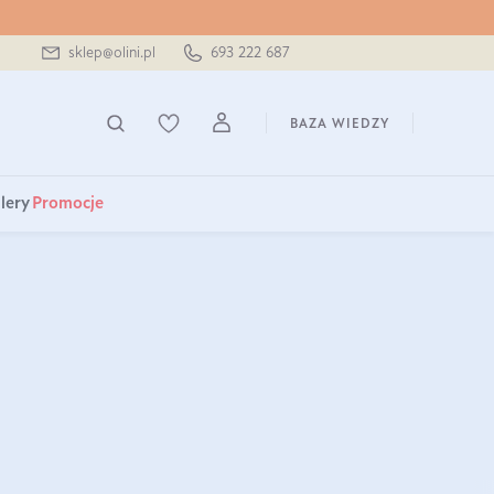
sklep@olini.pl
693 222 687
BAZA WIEDZY
lery
Promocje