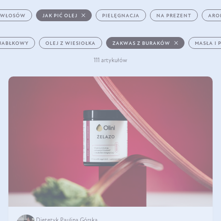
 WŁOSÓW
JAK PIĆ OLEJ
PIELĘGNACJA
NA PREZENT
ARO
 JABŁKOWY
OLEJ Z WIESIOŁKA
ZAKWAS Z BURAKÓW
MASŁA I 
111 artykułów
Dietetyk Paulina Górska