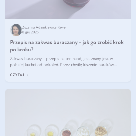
Zuzanna Adamkiewicz-Kiwer
8 gru 2025
Przepis na zakwas buraczany - jak go zrobić krok
po kroku?
Zakwas buraczany - przepis na ten napój jest znany jest w
polskiej kuchni od pokoleń. Przez chwilę kiszenie buraków
czerwonych zostało zapomniane, by w ostatnim czasie powrócić
CZYTAJ
na fali popularności na