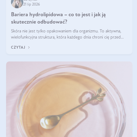
21 lip 2026
Bariera hydrolipidowa – co to jest i jak ją
skutecznie odbudować?
Skóra nie jest tylko opakowaniem dla organizmu. To aktywna,
wielofunkcyjna struktura, która każdego dnia chroni cię przed
utratą wody, wahaniami temperatury i czynnikami
CZYTAJ
środowiskowymi. Jednym z jej kluczowych elementów jest
bariera hydrolipidowa.