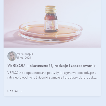
Maria Knapik
19 maj 2025
VERISOL® – skuteczność, rodzaje i zastosowanie
VERISOL® to opatentowane peptydy kolagenowe pochodzące z
ryb ciepłowodnych. Składniki stymulują fibroblasty do produkcji
kolagenu i elastyny w skórze. Kolagen VERISOL® zapewnia
wysoką biodostępność i umożliwia skuteczne dotarcie do
CZYTAJ
komórek skóry.