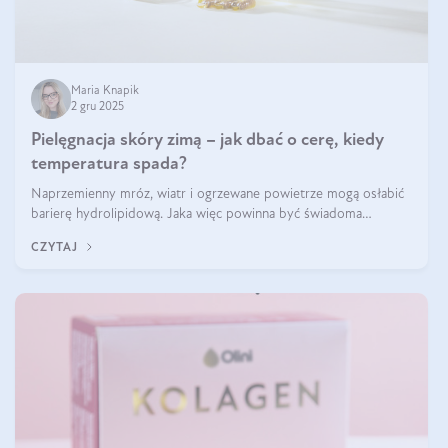
Maria Knapik
2 gru 2025
Pielęgnacja skóry zimą – jak dbać o cerę, kiedy
temperatura spada?
Naprzemienny mróz, wiatr i ogrzewane powietrze mogą osłabić
barierę hydrolipidową. Jaka więc powinna być świadoma
pielęgnacja w okresie chłodnych miesięcy?
CZYTAJ