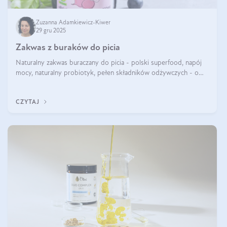
Zuzanna Adamkiewicz-Kiwer
29 gru 2025
Zakwas z buraków do picia
Naturalny zakwas buraczany do picia - polski superfood, napój
mocy, naturalny probiotyk, pełen składników odżywczych - o
zakwasie z buraka mówi się w samych superlatywach. Niektórzy
z Was usłyszeli o
CZYTAJ