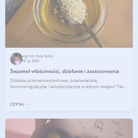
mgr inż. Anna Sobol
14 lip 2025
Sezamol właściwości, działanie i zastosowania
Działanie przeciwnowotworowe, przeciwzapalne,
hormonoregulacyjne i antyoksydacyjne w jednym związku? Tak
— to właśnie natura sezamolu, który obecny jest w oleju
sezamowym. Dowiedz się, dlaczego warto wprowadzić go do
CZYTAJ
swojej diety — być może to pierwsza ok