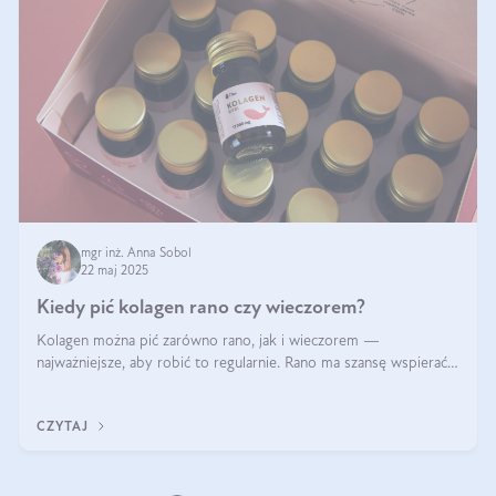
mgr inż. Anna Sobol
22 maj 2025
Kiedy pić kolagen rano czy wieczorem?
Kolagen można pić zarówno rano, jak i wieczorem —
najważniejsze, aby robić to regularnie. Rano ma szansę wspierać
energię i metabolizm, a wieczorem regenerację organizmu
podczas snu.
CZYTAJ