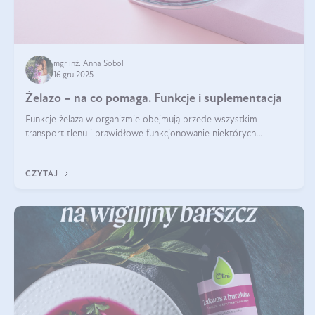
mgr inż. Anna Sobol
16 gru 2025
Żelazo – na co pomaga. Funkcje i suplementacja
Funkcje żelaza w organizmie obejmują przede wszystkim
transport tlenu i prawidłowe funkcjonowanie niektórych
enzymów. Żelazo odpowiada też za działanie układu
immunologicznego i nerwowego, szczególnie na wczesnym
CZYTAJ
etapie życia.