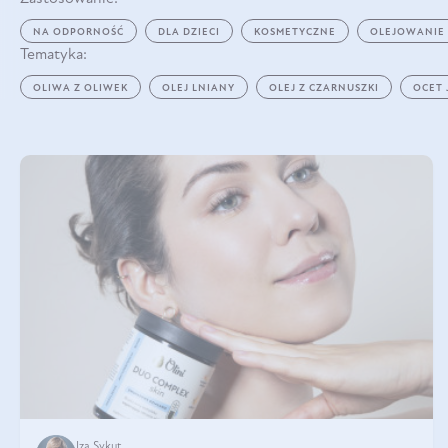
NA ODPORNOŚĆ
DLA DZIECI
KOSMETYCZNE
OLEJOWANIE
Tematyka:
OLIWA Z OLIWEK
OLEJ LNIANY
OLEJ Z CZARNUSZKI
OCET
Iza Sykut