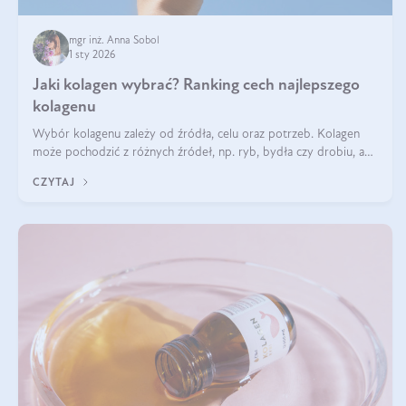
mgr inż. Anna Sobol
1 sty 2026
Jaki kolagen wybrać? Ranking cech najlepszego
kolagenu
Wybór kolagenu zależy od źródła, celu oraz potrzeb. Kolagen
może pochodzić z różnych źródeł, np. ryb, bydła czy drobiu, a
każdy typ ma swoje unikatowe właściwości. Dla skóry najlepiej
CZYTAJ
sprawdza się kolagen rybi, a dla wspierania stawów — kolagen
bydlęcy.