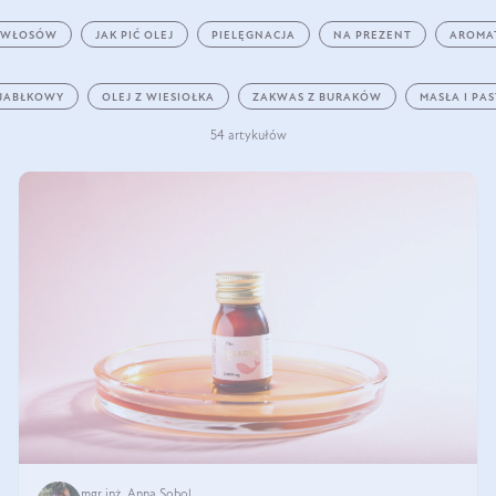
 WŁOSÓW
JAK PIĆ OLEJ
PIELĘGNACJA
NA PREZENT
AROMA
 JABŁKOWY
OLEJ Z WIESIOŁKA
ZAKWAS Z BURAKÓW
MASŁA I PA
54 artykułów
mgr inż. Anna Sobol