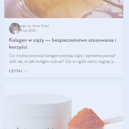
mgr inż. Anna Sobol
9 cze 2025
Kolagen w ciąży — bezpieczeństwo stosowania i
korzyści
Czy można stosować kolagen podczas ciąży i karmienia piersią?
Jeśli tak, to jaki kolagen wybrać? Czy w ogóle warto sięgnąć po
ten rodzaj suplementacji?
CZYTAJ