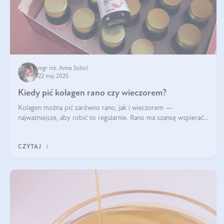
mgr inż. Anna Sobol
22 maj 2025
Kiedy pić kolagen rano czy wieczorem?
Kolagen można pić zarówno rano, jak i wieczorem —
najważniejsze, aby robić to regularnie. Rano ma szansę wspierać
energię i metabolizm, a wieczorem regenerację organizmu
podczas snu.
CZYTAJ