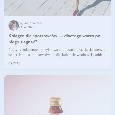
mgr inż. Anna Sobol
23 cze 2025
Kolagen dla sportowców — dlaczego warto po
niego sięgnąć?
Peptydy kolagenowe przyjmowane doustnie okazują się cennym
wsparciem dla sportowców i osób, które nie wyobrażają sobie
życia bez intensywnego ruchu.
CZYTAJ