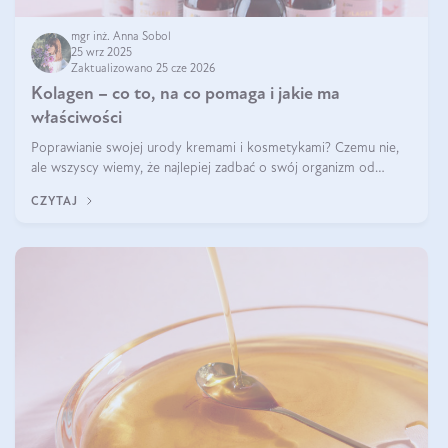
mgr inż. Anna Sobol
25 wrz 2025
Zaktualizowano 25 cze 2026
Kolagen – co to, na co pomaga i jakie ma
właściwości
Poprawianie swojej urody kremami i kosmetykami? Czemu nie,
ale wszyscy wiemy, że najlepiej zadbać o swój organizm od
wewnątrz — to solidna podstawa do tego, by nasz wygląd
CZYTAJ
zewnętrzny prezentował się zdrowo i atrakcyjnie. Stosowanie
wysokiej jakości suplem