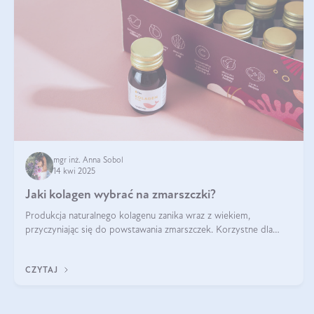
mgr inż. Anna Sobol
14 kwi 2025
Jaki kolagen wybrać na zmarszczki?
Produkcja naturalnego kolagenu zanika wraz z wiekiem,
przyczyniając się do powstawania zmarszczek. Korzystne dla
skóry efekty stosowania kolagenu w formie preparatów
doustnych potwierdzone zostały przez badania naukowe.
CZYTAJ