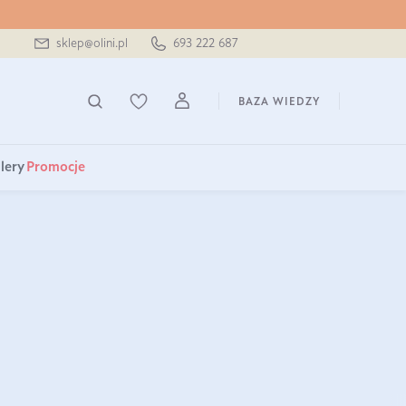
sklep@olini.pl
693 222 687
BAZA WIEDZY
lery
Promocje