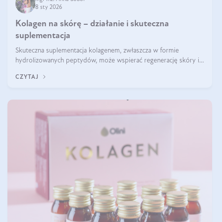
8 sty 2026
Kolagen na skórę – działanie i skuteczna
suplementacja
Skuteczna suplementacja kolagenem, zwłaszcza w formie
hydrolizowanych peptydów, może wspierać regenerację skóry i
poprawiać jej wygląd, jeśli jest połączona z odpowiednią dietą i
CZYTAJ
regularnością stosowania.