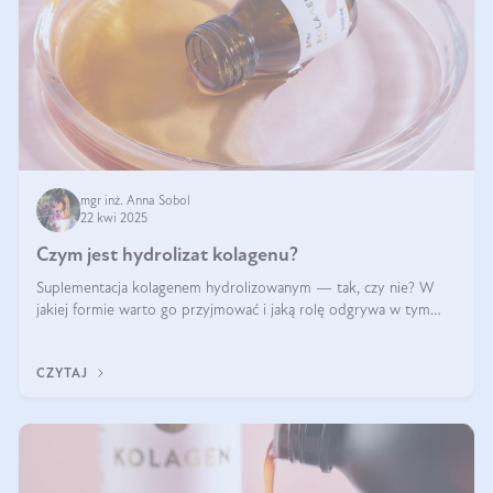
mgr inż. Anna Sobol
22 kwi 2025
Czym jest hydrolizat kolagenu?
Suplementacja kolagenem hydrolizowanym — tak, czy nie? W
jakiej formie warto go przyjmować i jaką rolę odgrywa w tym
wszystkim jego hydroliza czy liofilizacja?
CZYTAJ