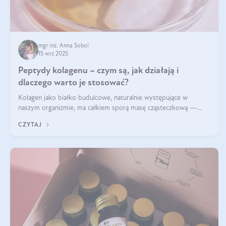
mgr inż. Anna Sobol
15 wrz 2025
Peptydy kolagenu – czym są, jak działają i
dlaczego warto je stosować?
Kolagen jako białko budulcowe, naturalnie występujące w
naszym organizmie, ma całkiem sporą masę cząsteczkową —
nawet do 300 kDa. Jeśli chcielibyśmy suplementować go w tej
CZYTAJ
formie, byłby trudno strawialny. Aby był lepiej przyswajalny i
bardziej biodostępny