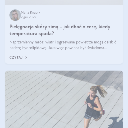
Maria Knapik
2 gru 2025
Pielęgnacja skóry zimą – jak dbać o cerę, kiedy
temperatura spada?
Naprzemienny mróz, wiatr i ogrzewane powietrze mogą osłabić
barierę hydrolipidową. Jaka więc powinna być świadoma
pielęgnacja w okresie chłodnych miesięcy?
CZYTAJ