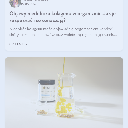
15 sty 2026
Objawy niedoboru kolagenu w organizmie. Jak je
rozpoznać i co oznaczają?
Niedobór kolagenu może objawiać się pogorszeniem kondycji
skóry, osłabieniem stawów oraz wolniejszą regeneracją tkanek.
Do najczęstszych sygnałów należą utrata jędrności i elastyczności
CZYTAJ
skóry, bóle stawów, łamliwość paznokci oraz osłabienie włosów.