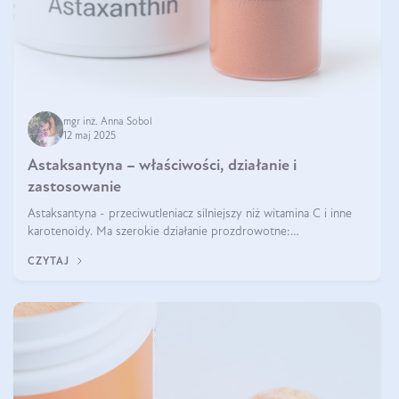
mgr inż. Anna Sobol
12 maj 2025
Astaksantyna – właściwości, działanie i
zastosowanie
Astaksantyna - przeciwutleniacz silniejszy niż witamina C i inne
karotenoidy. Ma szerokie działanie prozdrowotne:
przeciwzapalne, przeciwnowotworowe i immunomodulacyjne.
CZYTAJ