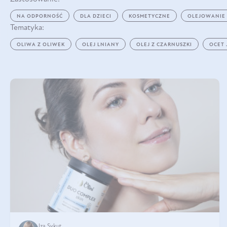
NA ODPORNOŚĆ
DLA DZIECI
KOSMETYCZNE
OLEJOWANIE
Tematyka:
OLIWA Z OLIWEK
OLEJ LNIANY
OLEJ Z CZARNUSZKI
OCET
Iza Sykut