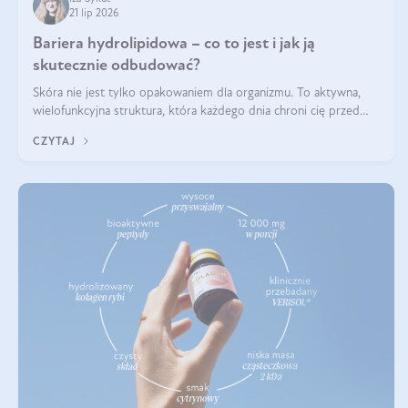
21 lip 2026
Bariera hydrolipidowa – co to jest i jak ją
skutecznie odbudować?
Skóra nie jest tylko opakowaniem dla organizmu. To aktywna,
wielofunkcyjna struktura, która każdego dnia chroni cię przed
utratą wody, wahaniami temperatury i czynnikami
CZYTAJ
środowiskowymi. Jednym z jej kluczowych elementów jest
bariera hydrolipidowa.