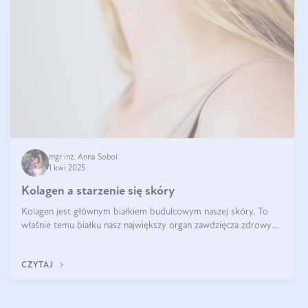
mgr inż. Anna Sobol
1 kwi 2025
Kolagen a starzenie się skóry
Kolagen jest głównym białkiem budulcowym naszej skóry. To
właśnie temu białku nasz największy organ zawdzięcza zdrowy
wygląd, odpowiednie nawilżenie i prawidłowe funkcjonowanie.tt
CZYTAJ