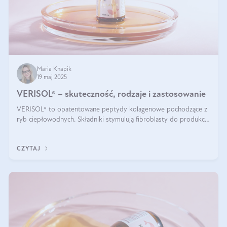
Maria Knapik
19 maj 2025
VERISOL® – skuteczność, rodzaje i zastosowanie
VERISOL® to opatentowane peptydy kolagenowe pochodzące z
ryb ciepłowodnych. Składniki stymulują fibroblasty do produkcji
kolagenu i elastyny w skórze. Kolagen VERISOL® zapewnia
wysoką biodostępność i umożliwia skuteczne dotarcie do
CZYTAJ
komórek skóry.