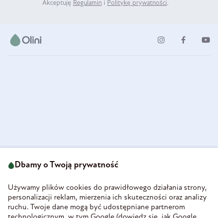
Akceptuję
Regulamin
i
Politykę prywatności
.
ul. Strzegomska 49
693 222 687
58-160 Świebodzice
Dbamy o Twoją prywatność
sklep@olini.pl
Polska
NIP 8860027066
Używamy plików cookies do prawidłowego działania strony,
REGON 890213034
personalizacji reklam, mierzenia ich skuteczności oraz analizy
ruchu. Twoje dane mogą być udostępniane partnerom
INFORMACJE
technologicznym, w tym Google (
dowiedz się, jak Google