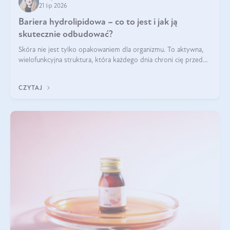
21 lip 2026
Bariera hydrolipidowa – co to jest i jak ją
skutecznie odbudować?
Skóra nie jest tylko opakowaniem dla organizmu. To aktywna,
wielofunkcyjna struktura, która każdego dnia chroni cię przed
utratą wody, wahaniami temperatury i czynnikami
środowiskowymi. Jednym z jej kluczowych elementów jest
CZYTAJ
bariera hydrolipidowa.