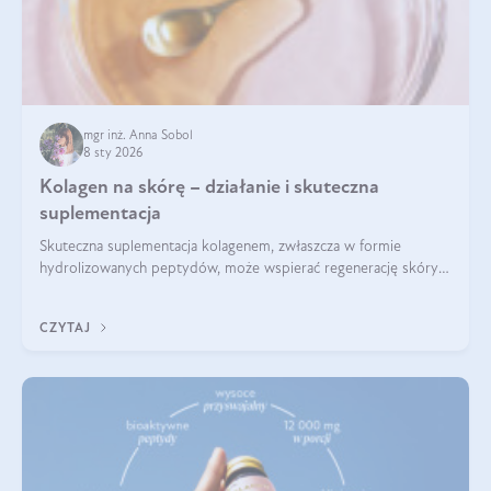
mgr inż. Anna Sobol
8 sty 2026
Kolagen na skórę – działanie i skuteczna
suplementacja
Skuteczna suplementacja kolagenem, zwłaszcza w formie
hydrolizowanych peptydów, może wspierać regenerację skóry i
poprawiać jej wygląd, jeśli jest połączona z odpowiednią dietą i
regularnością stosowania.
CZYTAJ