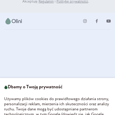
Akceptuję
Regulamin
i
Politykę prywatności
.
ul. Strzegomska 49
693 222 687
58-160 Świebodzice
Dbamy o Twoją prywatność
sklep@olini.pl
Polska
NIP 8860027066
Używamy plików cookies do prawidłowego działania strony,
REGON 890213034
personalizacji reklam, mierzenia ich skuteczności oraz analizy
ruchu. Twoje dane mogą być udostępniane partnerom
INFORMACJE
technologicznym, w tym Google (
dowiedz się, jak Google