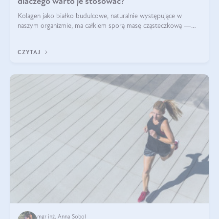
dlaczego warto je stosować?
Kolagen jako białko budulcowe, naturalnie występujące w
naszym organizmie, ma całkiem sporą masę cząsteczkową —
nawet do 300 kDa. Jeśli chcielibyśmy suplementować go w tej
formie, byłby trudno strawialny. Aby był lepiej przyswajalny i
CZYTAJ
bardziej biodostępny
mgr inż. Anna Sobol