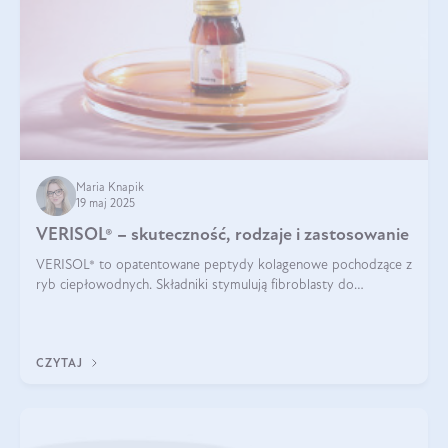
Maria Knapik
19 maj 2025
VERISOL® – skuteczność, rodzaje i zastosowanie
VERISOL® to opatentowane peptydy kolagenowe pochodzące z
ryb ciepłowodnych. Składniki stymulują fibroblasty do
produkcji kolagenu i elastyny w skórze. Kolagen VERISOL®
zapewnia wysoką biodostępność i umożliwia skuteczne dotarcie
do komórek skóry.
CZYTAJ