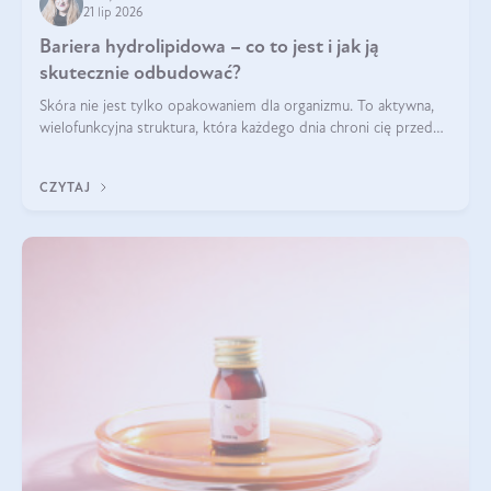
21 lip 2026
Bariera hydrolipidowa – co to jest i jak ją
skutecznie odbudować?
Skóra nie jest tylko opakowaniem dla organizmu. To aktywna,
wielofunkcyjna struktura, która każdego dnia chroni cię przed
utratą wody, wahaniami temperatury i czynnikami
środowiskowymi. Jednym z jej kluczowych elementów jest
CZYTAJ
bariera hydrolipidowa.