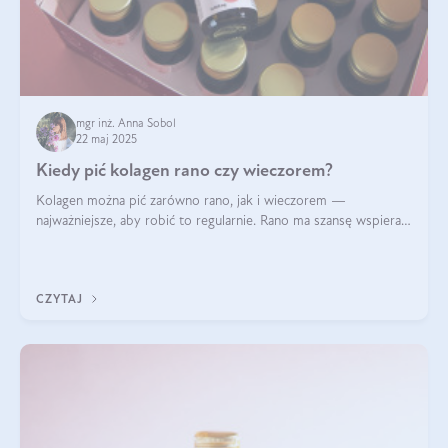
mgr inż. Anna Sobol
22 maj 2025
Kiedy pić kolagen rano czy wieczorem?
Kolagen można pić zarówno rano, jak i wieczorem —
najważniejsze, aby robić to regularnie. Rano ma szansę wspierać
energię i metabolizm, a wieczorem regenerację organizmu
podczas snu.
CZYTAJ