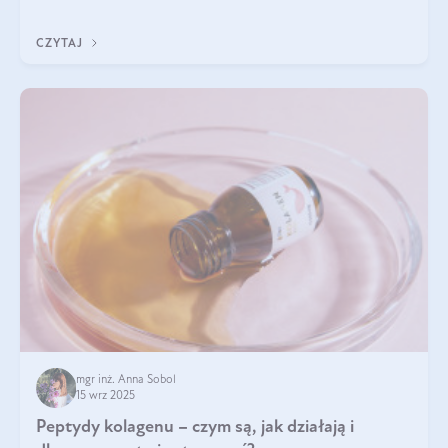
wewnątrz — to solidna podstawa do tego, by nasz wygląd
zewnętrzny prezentował się zdrowo i atrakcyjnie. Stosowanie
CZYTAJ
wysokiej jakości suplem
mgr inż. Anna Sobol
15 wrz 2025
Peptydy kolagenu – czym są, jak działają i