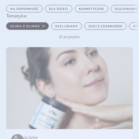
NA ODPORNOŚĆ
DLA DZIECI
KOSMETYCZNE
OLEJOWANIE
Tematyka:
OLIWA Z OLIWEK
OLEJ LNIANY
OLEJ Z CZARNUSZKI
OC
61 artykułów
Iza Sykut