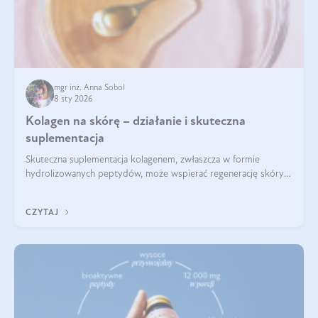
mgr inż. Anna Sobol
8 sty 2026
Kolagen na skórę – działanie i skuteczna
suplementacja
Skuteczna suplementacja kolagenem, zwłaszcza w formie
hydrolizowanych peptydów, może wspierać regenerację skóry i
poprawiać jej wygląd, jeśli jest połączona z odpowiednią dietą i
regularnością stosowania.
CZYTAJ