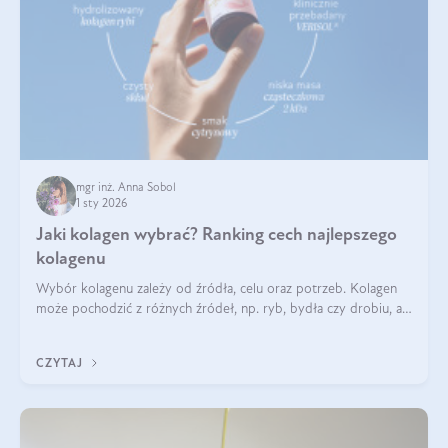
mgr inż. Anna Sobol
1 sty 2026
Jaki kolagen wybrać? Ranking cech najlepszego
kolagenu
Wybór kolagenu zależy od źródła, celu oraz potrzeb. Kolagen
może pochodzić z różnych źródeł, np. ryb, bydła czy drobiu, a
każdy typ ma swoje unikatowe właściwości. Dla skóry najlepiej
sprawdza się kolagen rybi, a dla wspierania stawów — kolagen
CZYTAJ
bydlęcy.