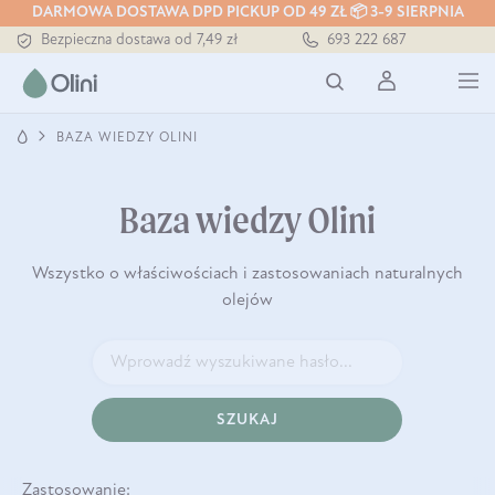
DARMOWA DOSTAWA DPD PICKUP OD 49 ZŁ 📦 3-9 SIERPNIA
Tłoczony zawsze na zimno
693 222 687
Bezpieczna dostawa od 7,49 zł
Darmowa dostawa od 199 zł
Tłoczony zawsze na zimno
BAZA WIEDZY OLINI
Baza wiedzy Olini
Wszystko o właściwościach i zastosowaniach naturalnych
olejów
SZUKAJ
Zastosowanie: