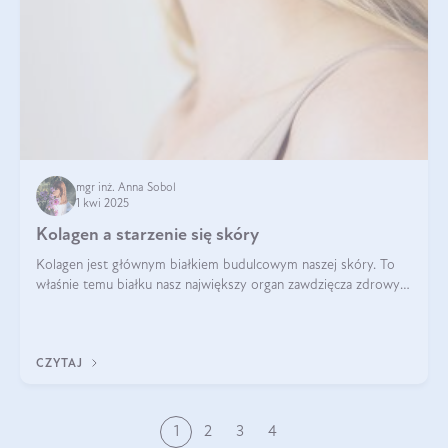
mgr inż. Anna Sobol
1 kwi 2025
Kolagen a starzenie się skóry
Kolagen jest głównym białkiem budulcowym naszej skóry. To
właśnie temu białku nasz największy organ zawdzięcza zdrowy
wygląd, odpowiednie nawilżenie i prawidłowe funkcjonowanie.tt
CZYTAJ
1
2
3
4