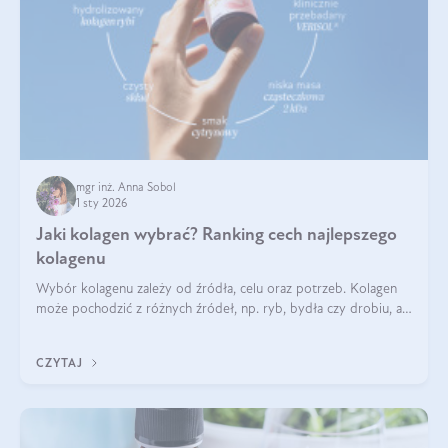
mgr inż. Anna Sobol
1 sty 2026
Jaki kolagen wybrać? Ranking cech najlepszego
kolagenu
Wybór kolagenu zależy od źródła, celu oraz potrzeb. Kolagen
może pochodzić z różnych źródeł, np. ryb, bydła czy drobiu, a
każdy typ ma swoje unikatowe właściwości. Dla skóry najlepiej
sprawdza się kolagen rybi, a dla wspierania stawów — kolagen
CZYTAJ
bydlęcy.