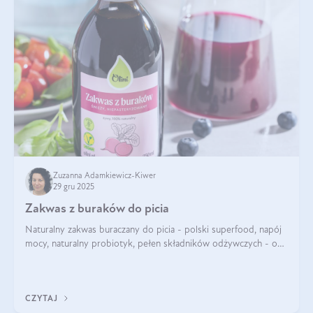
Zuzanna Adamkiewicz-Kiwer
29 gru 2025
Zakwas z buraków do picia
Naturalny zakwas buraczany do picia - polski superfood, napój
mocy, naturalny probiotyk, pełen składników odżywczych - o
zakwasie z buraka mówi się w samych superlatywach. Niektórzy
z Was usłyszeli o
CZYTAJ