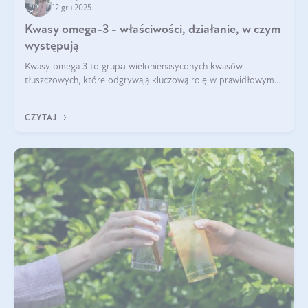
12 gru 2025
Kwasy omega-3 - właściwości, działanie, w czym
występują
Kwasy omega 3 to grupа wielonienasyconych kwasów
tłuszczowych, które odgrywają kluczową rolę w prawidłowym
funkcjonowaniu organizmu – wspierają pracę serca, mózgu i
układu odpornościowego.
CZYTAJ