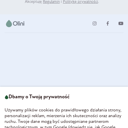
Akceptuję
Regulamin
i
Politykę prywatności
.
ul. Strzegomska 49
693 222 687
58-160 Świebodzice
Dbamy o Twoją prywatność
sklep@olini.pl
Polska
NIP 8860027066
Używamy plików cookies do prawidłowego działania strony,
REGON 890213034
personalizacji reklam, mierzenia ich skuteczności oraz analizy
ruchu. Twoje dane mogą być udostępniane partnerom
INFORMACJE
technologicznym, w tym Google (
dowiedz się, jak Google