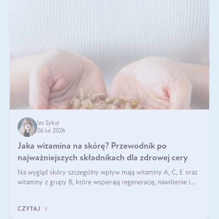
Iza Sykut
26 lut 2026
Jaka witamina na skórę? Przewodnik po
najważniejszych składnikach dla zdrowej cery
Na wygląd skóry szczególny wpływ mają witaminy A, C, E oraz
witaminy z grupy B, które wspierają regenerację, nawilżenie i
ochronę przed stresem oksydacyjnym. Odpowiednia podaż
tych witamin wspiera elastyczność skóry i jej naturalny blask.
CZYTAJ