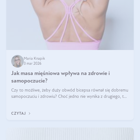
Maria Knapik
3 mar 2026
Jak masa mięśniowa wpływa na zdrowie i
samopoczucie?
Czy to możliwe, żeby duży obwód bicepsa równał się dobremu
samopoczuciu i zdrowiu? Choć jedno nie wynika z drugiego, to
jest między nimi powiązanie – masa mięśniowa może znacznie
poprawić jakość życia. W jaki sposób? W tym wpisie wszystko
CZYTAJ
wyjaśnimy.