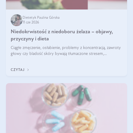
Dietetyk Paulina Górska
11 cze 2026
Niedokrwistość z niedoboru żelaza – objawy,
przyczyny i dieta
Ciągłe zmęczenie, osłabienie, problemy z koncentracją, zawroty
głowy czy bladość skóry bywają tłumaczone stresem,
przepracowaniem lub niedoborem snu. Tymczasem ich
przyczyną może być niedokrwistość z niedoboru żelaza.
CZYTAJ