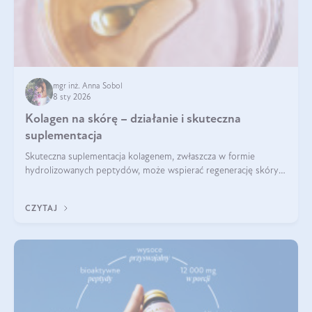
mgr inż. Anna Sobol
8 sty 2026
Kolagen na skórę – działanie i skuteczna
suplementacja
Skuteczna suplementacja kolagenem, zwłaszcza w formie
hydrolizowanych peptydów, może wspierać regenerację skóry i
poprawiać jej wygląd, jeśli jest połączona z odpowiednią dietą i
regularnością stosowania.
CZYTAJ