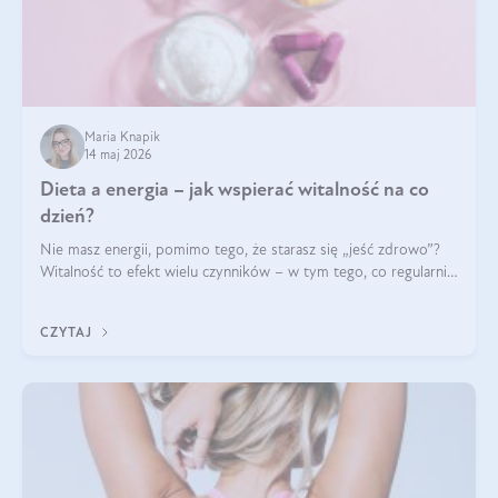
Maria Knapik
14 maj 2026
Dieta a energia – jak wspierać witalność na co
dzień?
Nie masz energii, pomimo tego, że starasz się „jeść zdrowo”?
Witalność to efekt wielu czynników – w tym tego, co regularnie
ląduje na talerzu. Zapotrzebowanie na składniki odżywcze różni
się w zależności od osoby
CZYTAJ