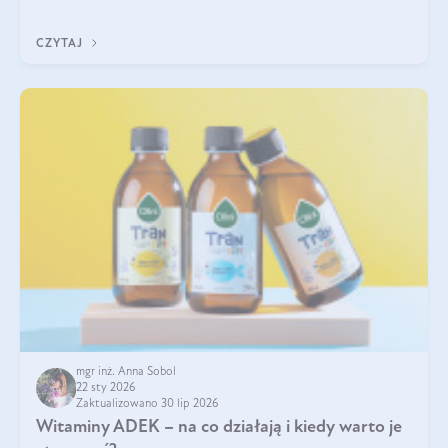
w naszym ciele? Powszechnie wiadomo, że jej przyjmowanie
zalecane jest jesienią i zimą, ale czy wiesz, dlaczego warto to
CZYTAJ
robić?
mgr inż. Anna Sobol
22 sty 2026
Zaktualizowano 30 lip 2026
Witaminy ADEK – na co działają i kiedy warto je