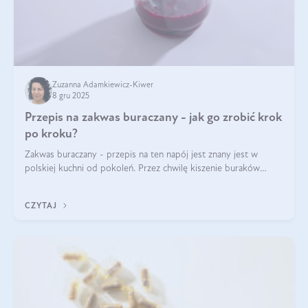
Zuzanna Adamkiewicz-Kiwer
8 gru 2025
Przepis na zakwas buraczany - jak go zrobić krok
po kroku?
Zakwas buraczany - przepis na ten napój jest znany jest w
polskiej kuchni od pokoleń. Przez chwilę kiszenie buraków
czerwonych zostało zapomniane, by w ostatnim czasie powrócić
na fali popularności na
CZYTAJ