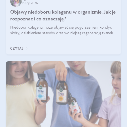
15 sty 2026
Objawy niedoboru kolagenu w organizmie. Jak je
rozpoznać i co oznaczają?
Niedobór kolagenu może objawiać się pogorszeniem kondycji
skóry, osłabieniem stawów oraz wolniejszą regeneracją tkanek.
Do najczęstszych sygnałów należą utrata jędrności i
elastyczności skóry, bóle stawów, łamliwość paznokci oraz
CZYTAJ
osłabienie włosów.