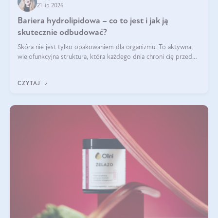
21 lip 2026
Bariera hydrolipidowa – co to jest i jak ją
skutecznie odbudować?
Skóra nie jest tylko opakowaniem dla organizmu. To aktywna,
wielofunkcyjna struktura, która każdego dnia chroni cię przed
utratą wody, wahaniami temperatury i czynnikami
środowiskowymi. Jednym z jej kluczowych elementów jest
CZYTAJ
bariera hydrolipidowa.