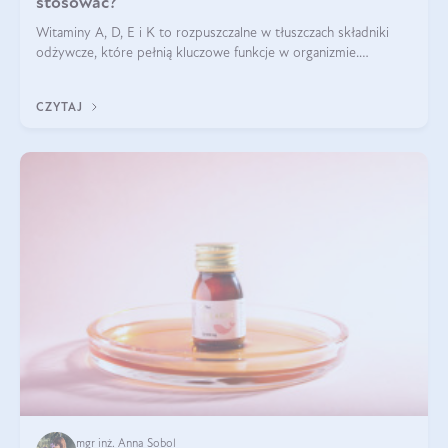
stosować?
Witaminy A, D, E i K to rozpuszczalne w tłuszczach składniki
odżywcze, które pełnią kluczowe funkcje w organizmie.
Wspierają zdrowie skóry i wzroku, odporność, prawidłową
krzepliwość krwi oraz mineralizację kości.
CZYTAJ
mgr inż. Anna Sobol