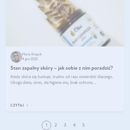
Maria Knapik
4 gru 2025
Stan zapalny skóry – jak sobie z nim poradzić?
Kiedy skóra się buntuje, trudno od razu stwierdzić dlaczego.
Uboga dieta, stres, zła higiena snu, brak ochrony
przeciwsłonecznej – powodów nasilenia stanów zapalnych może
być wiele. Jak poradzić sobie z ich przyczynami i skutkami?
CZYTAJ
1
2
3
4
5