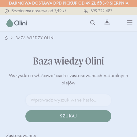
DARMOWA DOSTAWA DPD PICKUP OD 49 ZŁ 📦 3-9 SIERPNIA
Bezpieczna dostawa od 7,49 zł
693 222 687
Darmowa dostawa od 199 zł
Tłoczony zawsze na zimno
BAZA WIEDZY OLINI
Baza wiedzy Olini
Wszystko o właściwościach i zastosowaniach naturalnych
olejów
SZUKAJ
Zastosowanie: