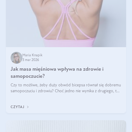
Maria Knapik
3 mar 2026
Jak masa mięśniowa wpływa na zdrowie i
samopoczucie?
Czy to możliwe, żeby duży obwód bicepsa równał się dobremu
samopoczuciu i zdrowiu? Choć jedno nie wynika z drugiego, to
jest między nimi powiązanie – masa mięśniowa może znacznie
poprawić jakość życia. W jaki sposób? W tym wpisie wszystko
CZYTAJ
wyjaśnimy.