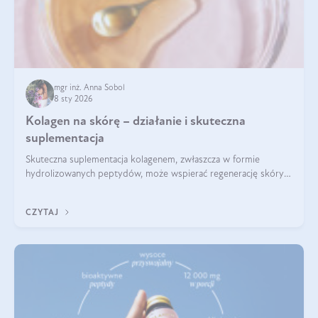
mgr inż. Anna Sobol
8 sty 2026
Kolagen na skórę – działanie i skuteczna
suplementacja
Skuteczna suplementacja kolagenem, zwłaszcza w formie
hydrolizowanych peptydów, może wspierać regenerację skóry i
poprawiać jej wygląd, jeśli jest połączona z odpowiednią dietą i
regularnością stosowania.
CZYTAJ