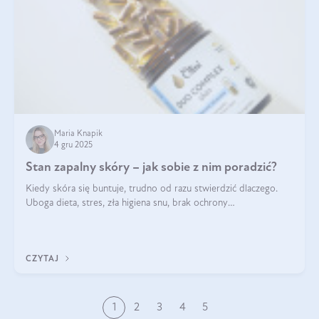
Maria Knapik
4 gru 2025
Stan zapalny skóry – jak sobie z nim poradzić?
Kiedy skóra się buntuje, trudno od razu stwierdzić dlaczego.
Uboga dieta, stres, zła higiena snu, brak ochrony
przeciwsłonecznej – powodów nasilenia stanów zapalnych może
być wiele. Jak poradzić sobie z ich przyczynami i skutkami?
CZYTAJ
1
2
3
4
5