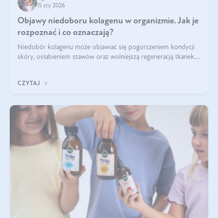
15 sty 2026
Objawy niedoboru kolagenu w organizmie. Jak je
rozpoznać i co oznaczają?
Niedobór kolagenu może objawiać się pogorszeniem kondycji
skóry, osłabieniem stawów oraz wolniejszą regeneracją tkanek.
Do najczęstszych sygnałów należą utrata jędrności i
elastyczności skóry, bóle stawów, łamliwość paznokci oraz
CZYTAJ
osłabienie włosów.