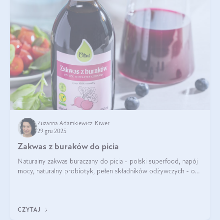
Zuzanna Adamkiewicz-Kiwer
29 gru 2025
Zakwas z buraków do picia
Naturalny zakwas buraczany do picia - polski superfood, napój
mocy, naturalny probiotyk, pełen składników odżywczych - o
zakwasie z buraka mówi się w samych superlatywach. Niektórzy
z Was usłyszeli o
CZYTAJ