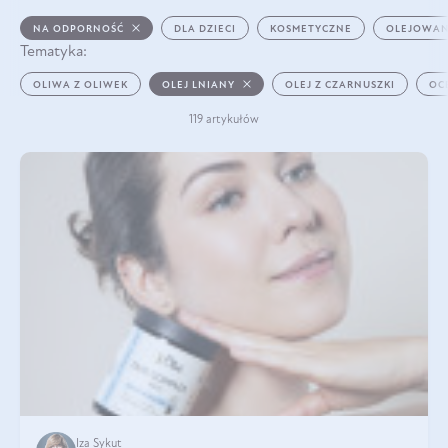
NA ODPORNOŚĆ
DLA DZIECI
KOSMETYCZNE
OLEJOWAN
Tematyka:
OLIWA Z OLIWEK
OLEJ LNIANY
OLEJ Z CZARNUSZKI
OC
119 artykułów
Iza Sykut