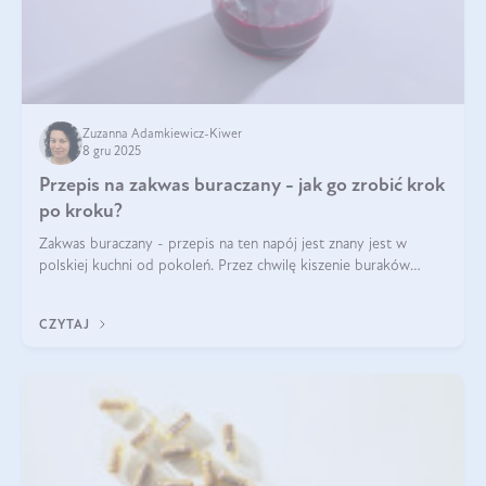
Zuzanna Adamkiewicz-Kiwer
8 gru 2025
Przepis na zakwas buraczany - jak go zrobić krok
po kroku?
Zakwas buraczany - przepis na ten napój jest znany jest w
polskiej kuchni od pokoleń. Przez chwilę kiszenie buraków
czerwonych zostało zapomniane, by w ostatnim czasie powrócić
na fali popularności na
CZYTAJ