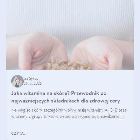
Iza Sykut
26 lut 2026
Jaka witamina na skórę? Przewodnik po
najważniejszych składnikach dla zdrowej cery
Na wygląd skóry szczególny wpływ mają witaminy A, C, E oraz
witaminy z grupy B, które wspierają regenerację, nawilżenie i
ochronę przed stresem oksydacyjnym. Odpowiednia podaż
tych witamin wspiera elastyczność skóry i jej naturalny blask.
CZYTAJ