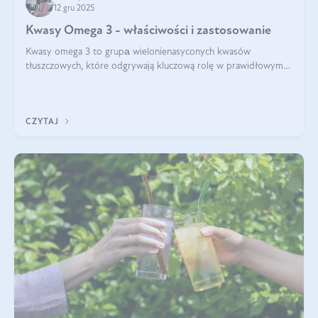
12 gru 2025
Kwasy Omega 3 - właściwości i zastosowanie
Kwasy omega 3 to grupа wielonienasyconych kwasów
tłuszczowych, które odgrywają kluczową rolę w prawidłowym
funkcjonowaniu organizmu – wspierają pracę serca, mózgu i
układu odpornościowego.
CZYTAJ