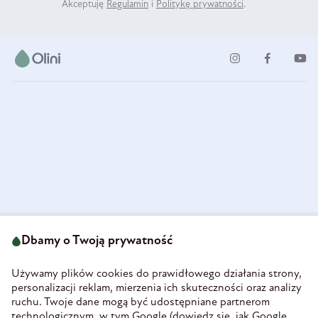
Akceptuję
Regulamin
i
Politykę prywatności
.
ul. Strzegomska 49
693 222 687
58-160 Świebodzice
Dbamy o Twoją prywatność
sklep@olini.pl
Polska
NIP 8860027066
Używamy plików cookies do prawidłowego działania strony,
REGON 890213034
personalizacji reklam, mierzenia ich skuteczności oraz analizy
ruchu. Twoje dane mogą być udostępniane partnerom
INFORMACJE
technologicznym, w tym Google (
dowiedz się, jak Google