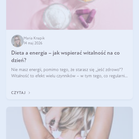
Maria Knapik
14 maj 2026
Dieta a energia – jak wspierać witalność na co
dzień?
Nie masz energii, pomimo tego, że starasz się „jeść zdrowo”?
Witalność to efekt wielu czynników – w tym tego, co regularnie
ląduje na talerzu. Zapotrzebowanie na składniki odżywcze różni
się w zależności od osoby
CZYTAJ