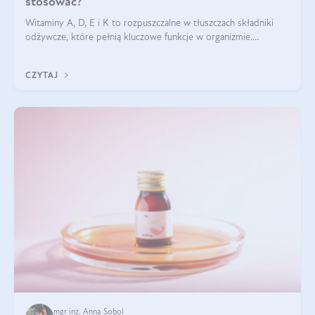
stosować?
Witaminy A, D, E i K to rozpuszczalne w tłuszczach składniki
odżywcze, które pełnią kluczowe funkcje w organizmie.
Wspierają zdrowie skóry i wzroku, odporność, prawidłową
krzepliwość krwi oraz mineralizację kości.
CZYTAJ
mgr inż. Anna Sobol