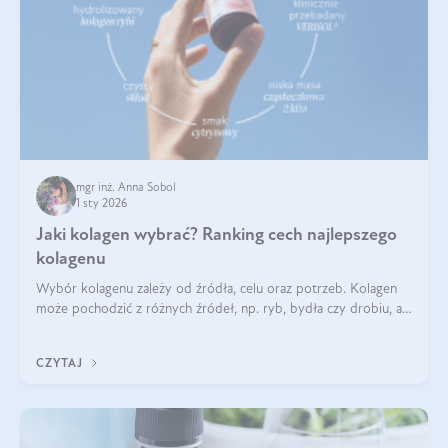
mgr inż. Anna Sobol
1 sty 2026
Jaki kolagen wybrać? Ranking cech najlepszego
kolagenu
Wybór kolagenu zależy od źródła, celu oraz potrzeb. Kolagen
może pochodzić z różnych źródeł, np. ryb, bydła czy drobiu, a
każdy typ ma swoje unikatowe właściwości. Dla skóry najlepiej
sprawdza się kolagen rybi, a dla wspierania stawów — kolagen
CZYTAJ
bydlęcy.