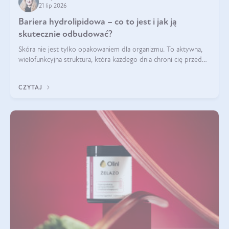
21 lip 2026
Bariera hydrolipidowa – co to jest i jak ją
skutecznie odbudować?
Skóra nie jest tylko opakowaniem dla organizmu. To aktywna,
wielofunkcyjna struktura, która każdego dnia chroni cię przed
utratą wody, wahaniami temperatury i czynnikami
środowiskowymi. Jednym z jej kluczowych elementów jest
CZYTAJ
bariera hydrolipidowa.