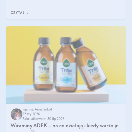
w naszym ciele? Powszechnie wiadomo, że jej przyjmowanie
zalecane jest jesienią i zimą, ale czy wiesz, dlaczego warto to
CZYTAJ
robić?
mgr inż. Anna Sobol
22 sty 2026
Zaktualizowano 30 lip 2026
Witaminy ADEK – na co działają i kiedy warto je