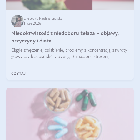
Dietetyk Paulina Górska
11 cze 2026
Niedokrwistość z niedoboru żelaza – objawy,
przyczyny i dieta
Ciągłe zmęczenie, osłabienie, problemy z koncentracją, zawroty
głowy czy bladość skóry bywają tłumaczone stresem,
przepracowaniem lub niedoborem snu. Tymczasem ich
przyczyną może być niedokrwistość z niedoboru żelaza.
CZYTAJ