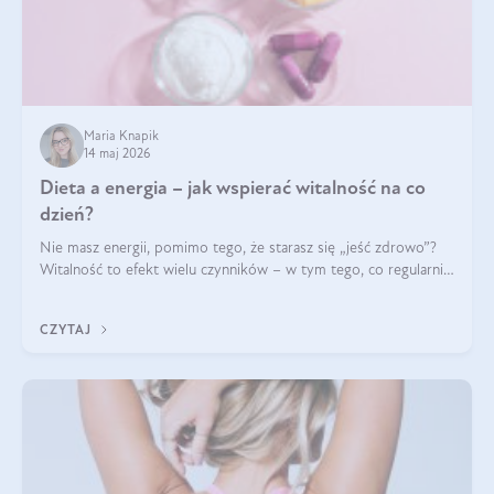
Maria Knapik
14 maj 2026
Dieta a energia – jak wspierać witalność na co
dzień?
Nie masz energii, pomimo tego, że starasz się „jeść zdrowo”?
Witalność to efekt wielu czynników – w tym tego, co regularnie
ląduje na talerzu. Zapotrzebowanie na składniki odżywcze różni
się w zależności od osoby
CZYTAJ