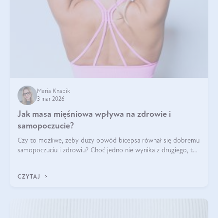
Maria Knapik
3 mar 2026
Jak masa mięśniowa wpływa na zdrowie i
samopoczucie?
Czy to możliwe, żeby duży obwód bicepsa równał się dobremu
samopoczuciu i zdrowiu? Choć jedno nie wynika z drugiego, to
jest między nimi powiązanie – masa mięśniowa może znacznie
poprawić jakość życia. W jaki sposób? W tym wpisie wszystko
CZYTAJ
wyjaśnimy.