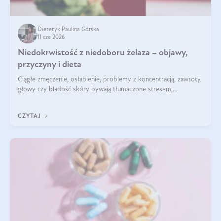
Dietetyk Paulina Górska
11 cze 2026
Niedokrwistość z niedoboru żelaza – objawy,
przyczyny i dieta
Ciągłe zmęczenie, osłabienie, problemy z koncentracją, zawroty
głowy czy bladość skóry bywają tłumaczone stresem,
przepracowaniem lub niedoborem snu. Tymczasem ich
przyczyną może być niedokrwistość z niedoboru żelaza.
CZYTAJ