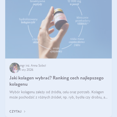
mgr inż. Anna Sobol
1 sty 2026
Jaki kolagen wybrać? Ranking cech najlepszego
kolagenu
Wybór kolagenu zależy od źródła, celu oraz potrzeb. Kolagen
może pochodzić z różnych źródeł, np. ryb, bydła czy drobiu, a
każdy typ ma swoje unikatowe właściwości. Dla skóry najlepiej
sprawdza się kolagen rybi, a dla wspierania stawów — kolagen
CZYTAJ
bydlęcy.