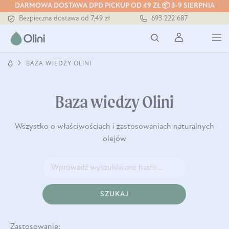
DARMOWA DOSTAWA DPD PICKUP OD 49 ZŁ 📦 3-9 SIERPNIA
Tłoczony zawsze na zimno
Bezpieczna dostawa od 7,49 zł
693 222 687
Darmowa dostawa od 199 zł
Tłoczony zawsze na zimno
BAZA WIEDZY OLINI
Baza wiedzy Olini
Wszystko o właściwościach i zastosowaniach naturalnych
olejów
SZUKAJ
Zastosowanie: