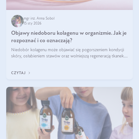
mgr inż. Anna Sobol
15 sty 2026
Objawy niedoboru kolagenu w organizmie. Jak je
rozpoznać i co oznaczają?
Niedobór kolagenu może objawiać się pogorszeniem kondycji
skóry, osłabieniem stawów oraz wolniejszą regeneracją tkanek.
Do najczęstszych sygnałów należą utrata jędrności i
elastyczności skóry, bóle stawów, łamliwość paznokci oraz
CZYTAJ
osłabienie włosów.