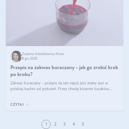
Zuzanna Adamkiewicz-Kiwer
8 gru 2025
Przepis na zakwas buraczany - jak go zrobić krok
po kroku?
Zakwas buraczany - przepis na ten napój jest znany jest w
polskiej kuchni od pokoleń. Przez chwilę kiszenie buraków
czerwonych zostało zapomniane, by w ostatnim czasie powrócić
na fali popularności na
CZYTAJ
1
2
3
4
5