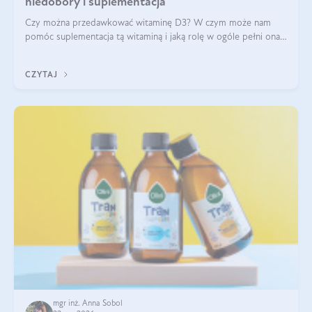
niedobory i suplementacja
Czy można przedawkować witaminę D3? W czym może nam
pomóc suplementacja tą witaminą i jaką rolę w ogóle pełni ona
w naszym ciele? Powszechnie wiadomo, że jej przyjmowanie
zalecane jest jesienią i zimą, ale czy wiesz, dlaczego warto to
CZYTAJ
robić?
mgr inż. Anna Sobol