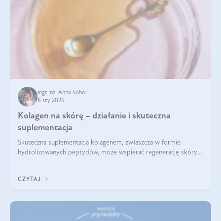
mgr inż. Anna Sobol
8 sty 2026
Kolagen na skórę – działanie i skuteczna
suplementacja
Skuteczna suplementacja kolagenem, zwłaszcza w formie
hydrolizowanych peptydów, może wspierać regenerację skóry i
poprawiać jej wygląd, jeśli jest połączona z odpowiednią dietą i
regularnością stosowania.
CZYTAJ