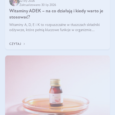
22 sty 2026
Zaktualizowano 30 lip 2026
Witaminy ADEK – na co działają i kiedy warto je
stosować?
Witaminy A, D, E i K to rozpuszczalne w tłuszczach składniki
odżywcze, które pełnią kluczowe funkcje w organizmie.
Wspierają zdrowie skóry i wzroku, odporność, prawidłową
krzepliwość krwi oraz mineralizację kości.
CZYTAJ