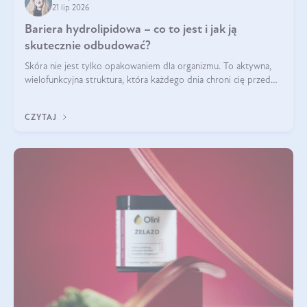
21 lip 2026
Bariera hydrolipidowa – co to jest i jak ją
skutecznie odbudować?
Skóra nie jest tylko opakowaniem dla organizmu. To aktywna,
wielofunkcyjna struktura, która każdego dnia chroni cię przed
utratą wody, wahaniami temperatury i czynnikami
środowiskowymi. Jednym z jej kluczowych elementów jest
CZYTAJ
bariera hydrolipidowa.