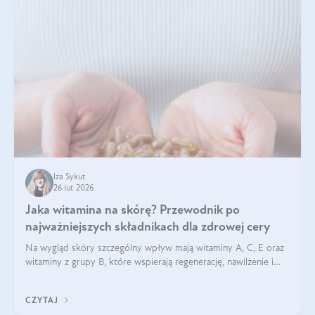
Iza Sykut
26 lut 2026
Jaka witamina na skórę? Przewodnik po
najważniejszych składnikach dla zdrowej cery
Na wygląd skóry szczególny wpływ mają witaminy A, C, E oraz
witaminy z grupy B, które wspierają regenerację, nawilżenie i
ochronę przed stresem oksydacyjnym. Odpowiednia podaż
tych witamin wspiera elastyczność skóry i jej naturalny blask.
CZYTAJ