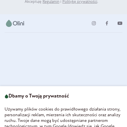
Akceptuję
Regulamin
i
Politykę prywatności
.
ul. Strzegomska 49
693 222 687
58-160 Świebodzice
Dbamy o Twoją prywatność
sklep@olini.pl
Polska
NIP 8860027066
Używamy plików cookies do prawidłowego działania strony,
REGON 890213034
personalizacji reklam, mierzenia ich skuteczności oraz analizy
ruchu. Twoje dane mogą być udostępniane partnerom
INFORMACJE
technologicznym, w tym Google (
dowiedz się, jak Google