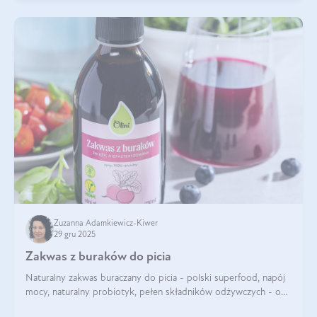
Zuzanna Adamkiewicz-Kiwer
29 gru 2025
Zakwas z buraków do picia
Naturalny zakwas buraczany do picia - polski superfood, napój
mocy, naturalny probiotyk, pełen składników odżywczych - o
zakwasie z buraka mówi się w samych superlatywach. Niektórzy