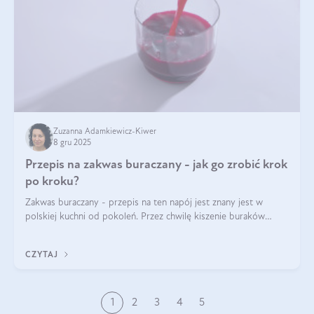
Zuzanna Adamkiewicz-Kiwer
8 gru 2025
Przepis na zakwas buraczany - jak go zrobić krok
po kroku?
Zakwas buraczany - przepis na ten napój jest znany jest w
polskiej kuchni od pokoleń. Przez chwilę kiszenie buraków
czerwonych zostało zapomniane, by w ostatnim czasie powrócić
na fali popularności na
CZYTAJ
1
2
3
4
5