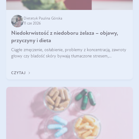
Dietetyk Paulina Górska
11 cze 2026
Niedokrwistość z niedoboru żelaza – objawy,
przyczyny i dieta
Ciągłe zmęczenie, osłabienie, problemy z koncentracją, zawroty
głowy czy bladość skóry bywają tłumaczone stresem,
przepracowaniem lub niedoborem snu. Tymczasem ich
przyczyną może być niedokrwistość z niedoboru żelaza.
CZYTAJ