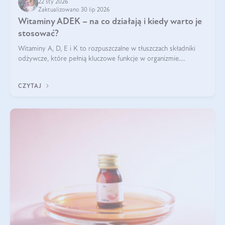
22 sty 2026
Zaktualizowano 30 lip 2026
Witaminy ADEK – na co działają i kiedy warto je
stosować?
Witaminy A, D, E i K to rozpuszczalne w tłuszczach składniki
odżywcze, które pełnią kluczowe funkcje w organizmie.
Wspierają zdrowie skóry i wzroku, odporność, prawidłową
krzepliwość krwi oraz mineralizację kości.
CZYTAJ