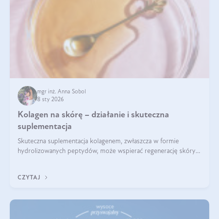
mgr inż. Anna Sobol
8 sty 2026
Kolagen na skórę – działanie i skuteczna
suplementacja
Skuteczna suplementacja kolagenem, zwłaszcza w formie
hydrolizowanych peptydów, może wspierać regenerację skóry i
poprawiać jej wygląd, jeśli jest połączona z odpowiednią dietą i
regularnością stosowania.
CZYTAJ