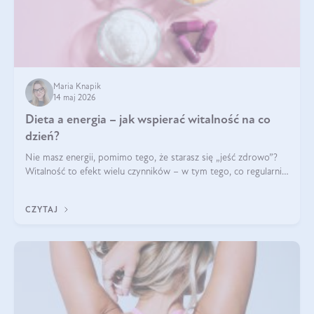
Maria Knapik
14 maj 2026
Dieta a energia – jak wspierać witalność na co
dzień?
Nie masz energii, pomimo tego, że starasz się „jeść zdrowo”?
Witalność to efekt wielu czynników – w tym tego, co regularnie
ląduje na talerzu. Zapotrzebowanie na składniki odżywcze różni
się w zależności od osoby
CZYTAJ