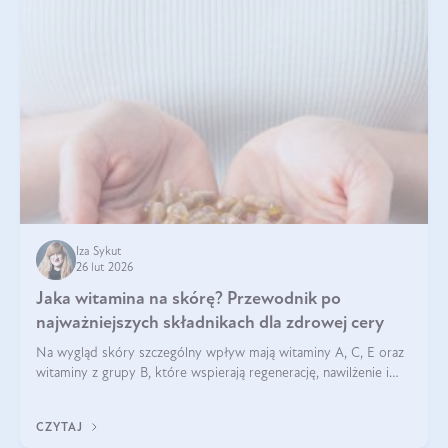
Iza Sykut
26 lut 2026
Jaka witamina na skórę? Przewodnik po
najważniejszych składnikach dla zdrowej cery
Na wygląd skóry szczególny wpływ mają witaminy A, C, E oraz
witaminy z grupy B, które wspierają regenerację, nawilżenie i
ochronę przed stresem oksydacyjnym. Odpowiednia podaż
tych witamin wspiera elastyczność skóry i jej naturalny blask.
CZYTAJ