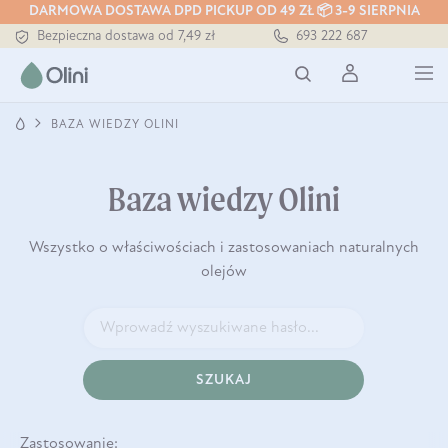
DARMOWA DOSTAWA DPD PICKUP OD 49 ZŁ 📦 3-9 SIERPNIA
Bezpieczna dostawa od 7,49 zł
693 222 687
Darmowa dostawa od 199 zł
Tłoczony zawsze na zimno
BAZA WIEDZY OLINI
Baza wiedzy Olini
Wszystko o właściwościach i zastosowaniach naturalnych
olejów
SZUKAJ
Zastosowanie: