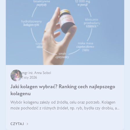
mgr inż. Anna Sobol
1 sty 2026
Jaki kolagen wybrać? Ranking cech najlepszego
kolagenu
Wybór kolagenu zależy od źródła, celu oraz potrzeb. Kolagen
może pochodzić z różnych źródeł, np. ryb, bydła czy drobiu, a
każdy typ ma swoje unikatowe właściwości. Dla skóry najlepiej
sprawdza się kolagen rybi, a dla wspierania stawów — kolagen
CZYTAJ
bydlęcy.