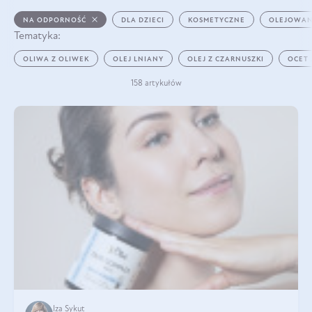
NA ODPORNOŚĆ
DLA DZIECI
KOSMETYCZNE
OLEJOWAN
Tematyka:
OLIWA Z OLIWEK
OLEJ LNIANY
OLEJ Z CZARNUSZKI
OCET
158 artykułów
Iza Sykut