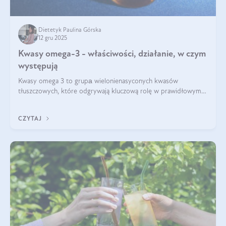
Dietetyk Paulina Górska
12 gru 2025
Kwasy omega-3 - właściwości, działanie, w czym
występują
Kwasy omega 3 to grupа wielonienasyconych kwasów
tłuszczowych, które odgrywają kluczową rolę w prawidłowym
funkcjonowaniu organizmu – wspierają pracę serca, mózgu i
układu odpornościowego.
CZYTAJ