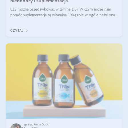
niedobory i suplementacja
Czy można przedawkować witaminę D3? W czym może nam
pomóc suplementacja tą witaminą i jaką rolę w ogóle pełni ona
w naszym ciele? Powszechnie wiadomo, że jej przyjmowanie
zalecane jest jesienią i zimą, ale czy wiesz, dlaczego warto to
CZYTAJ
robić?
mgr inż. Anna Sobol