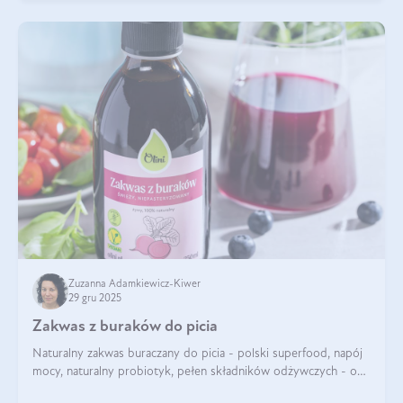
Zuzanna Adamkiewicz-Kiwer
29 gru 2025
Zakwas z buraków do picia
Naturalny zakwas buraczany do picia - polski superfood, napój
mocy, naturalny probiotyk, pełen składników odżywczych - o
zakwasie z buraka mówi się w samych superlatywach. Niektórzy