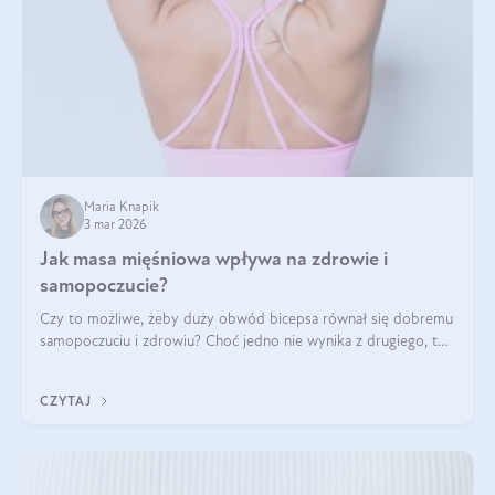
Maria Knapik
3 mar 2026
Jak masa mięśniowa wpływa na zdrowie i
samopoczucie?
Czy to możliwe, żeby duży obwód bicepsa równał się dobremu
samopoczuciu i zdrowiu? Choć jedno nie wynika z drugiego, to
jest między nimi powiązanie – masa mięśniowa może znacznie
poprawić jakość życia. W jaki sposób? W tym wpisie wszystko
CZYTAJ
wyjaśnimy.