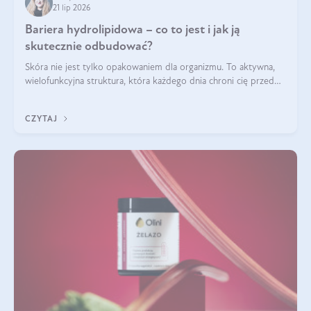
21 lip 2026
Bariera hydrolipidowa – co to jest i jak ją
skutecznie odbudować?
Skóra nie jest tylko opakowaniem dla organizmu. To aktywna,
wielofunkcyjna struktura, która każdego dnia chroni cię przed
utratą wody, wahaniami temperatury i czynnikami
środowiskowymi. Jednym z jej kluczowych elementów jest
CZYTAJ
bariera hydrolipidowa.