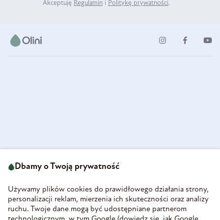
Akceptuję
Regulamin
i
Politykę prywatności
.
ul. Strzegomska 49
693 222 687
58-160 Świebodzice
Dbamy o Twoją prywatność
sklep@olini.pl
Polska
NIP 8860027066
Używamy plików cookies do prawidłowego działania strony,
REGON 890213034
personalizacji reklam, mierzenia ich skuteczności oraz analizy
ruchu. Twoje dane mogą być udostępniane partnerom
INFORMACJE
technologicznym, w tym Google (
dowiedz się, jak Google