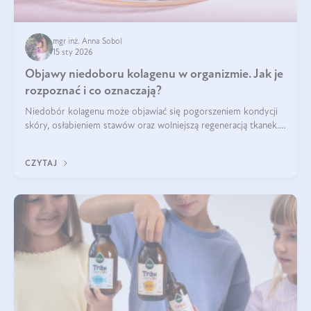
mgr inż. Anna Sobol
15 sty 2026
Objawy niedoboru kolagenu w organizmie. Jak je
rozpoznać i co oznaczają?
Niedobór kolagenu może objawiać się pogorszeniem kondycji
skóry, osłabieniem stawów oraz wolniejszą regeneracją tkanek.
Do najczęstszych sygnałów należą utrata jędrności i
elastyczności skóry, bóle stawów, łamliwość paznokci oraz
CZYTAJ
osłabienie włosów.