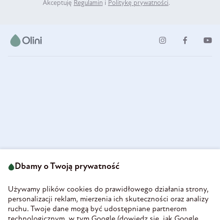
Akceptuję
Regulamin
i
Politykę prywatności
.
ul. Strzegomska 49
693 222 687
58-160 Świebodzice
Dbamy o Twoją prywatność
sklep@olini.pl
Polska
NIP 8860027066
Używamy plików cookies do prawidłowego działania strony,
REGON 890213034
personalizacji reklam, mierzenia ich skuteczności oraz analizy
ruchu. Twoje dane mogą być udostępniane partnerom
INFORMACJE
technologicznym, w tym Google (
dowiedz się, jak Google