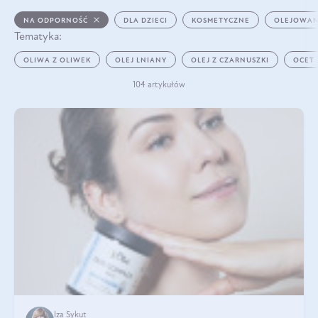
NA ODPORNOŚĆ
DLA DZIECI
KOSMETYCZNE
OLEJOWAN
Tematyka:
OLIWA Z OLIWEK
OLEJ LNIANY
OLEJ Z CZARNUSZKI
OCET
104 artykułów
Iza Sykut