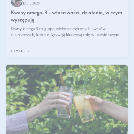
12 gru 2025
Kwasy omega-3 - właściwości, działanie, w czym
występują
Kwasy omega 3 to grupа wielonienasyconych kwasów
tłuszczowych, które odgrywają kluczową rolę w prawidłowym
funkcjonowaniu organizmu – wspierają pracę serca, mózgu i
układu odpornościowego.
CZYTAJ