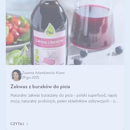
Zuzanna Adamkiewicz-Kiwer
29 gru 2025
Zakwas z buraków do picia
Naturalny zakwas buraczany do picia - polski superfood, napój
mocy, naturalny probiotyk, pełen składników odżywczych - o
zakwasie z buraka mówi się w samych superlatywach. Niektórzy
z Was usłyszeli o
CZYTAJ