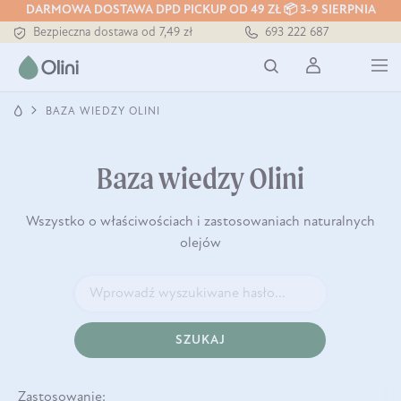
Tłoczony zawsze na zimno
DARMOWA DOSTAWA DPD PICKUP OD 49 ZŁ 📦 3-9 SIERPNIA
Bezpieczna dostawa od 7,49 zł
693 222 687
Darmowa dostawa od 199 zł
Tłoczony zawsze na zimno
BAZA WIEDZY OLINI
Baza wiedzy Olini
Wszystko o właściwościach i zastosowaniach naturalnych
olejów
SZUKAJ
Zastosowanie: