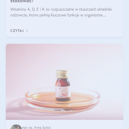
stosować?
Witaminy A, D, E i K to rozpuszczalne w tłuszczach składniki
odżywcze, które pełnią kluczowe funkcje w organizmie.
Wspierają zdrowie skóry i wzroku, odporność, prawidłową
krzepliwość krwi oraz mineralizację kości.
CZYTAJ
mgr inż. Anna Sobol