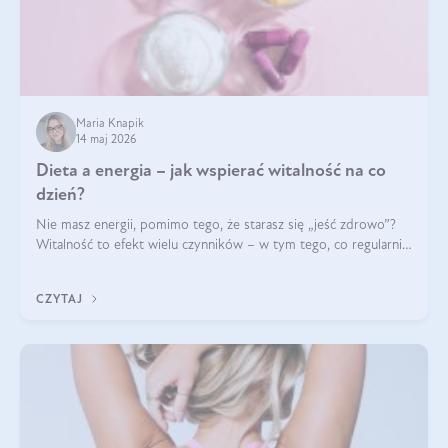
Maria Knapik
14 maj 2026
Dieta a energia – jak wspierać witalność na co
dzień?
Nie masz energii, pomimo tego, że starasz się „jeść zdrowo”?
Witalność to efekt wielu czynników – w tym tego, co regularnie
ląduje na talerzu. Zapotrzebowanie na składniki odżywcze różni
się w zależności od osoby
CZYTAJ