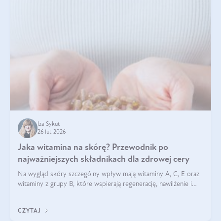
Iza Sykut
26 lut 2026
Jaka witamina na skórę? Przewodnik po
najważniejszych składnikach dla zdrowej cery
Na wygląd skóry szczególny wpływ mają witaminy A, C, E oraz
witaminy z grupy B, które wspierają regenerację, nawilżenie i
ochronę przed stresem oksydacyjnym. Odpowiednia podaż
tych witamin wspiera elastyczność skóry i jej naturalny blask.
CZYTAJ