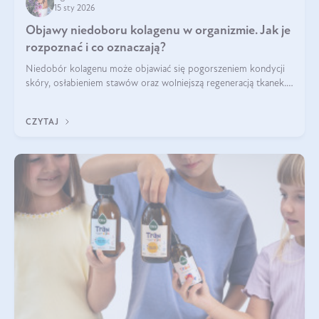
15 sty 2026
Objawy niedoboru kolagenu w organizmie. Jak je
rozpoznać i co oznaczają?
Niedobór kolagenu może objawiać się pogorszeniem kondycji
skóry, osłabieniem stawów oraz wolniejszą regeneracją tkanek.
Do najczęstszych sygnałów należą utrata jędrności i
elastyczności skóry, bóle stawów, łamliwość paznokci oraz
CZYTAJ
osłabienie włosów.