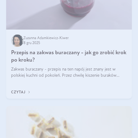
Zuzanna Adamkiewicz-Kiwer
8 gru 2025
Przepis na zakwas buraczany - jak go zrobić krok
po kroku?
Zakwas buraczany - przepis na ten napój jest znany jest w
polskiej kuchni od pokoleń. Przez chwilę kiszenie buraków
czerwonych zostało zapomniane, by w ostatnim czasie powrócić
na fali popularności na
CZYTAJ