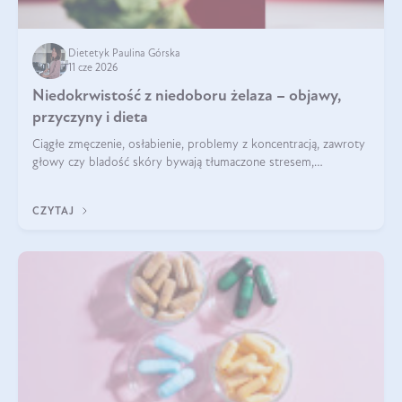
Dietetyk Paulina Górska
11 cze 2026
Niedokrwistość z niedoboru żelaza – objawy,
przyczyny i dieta
Ciągłe zmęczenie, osłabienie, problemy z koncentracją, zawroty
głowy czy bladość skóry bywają tłumaczone stresem,
przepracowaniem lub niedoborem snu. Tymczasem ich
przyczyną może być niedokrwistość z niedoboru żelaza.
CZYTAJ