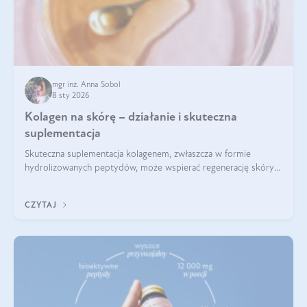
mgr inż. Anna Sobol
8 sty 2026
Kolagen na skórę – działanie i skuteczna
suplementacja
Skuteczna suplementacja kolagenem, zwłaszcza w formie
hydrolizowanych peptydów, może wspierać regenerację skóry i
poprawiać jej wygląd, jeśli jest połączona z odpowiednią dietą i
regularnością stosowania.
CZYTAJ