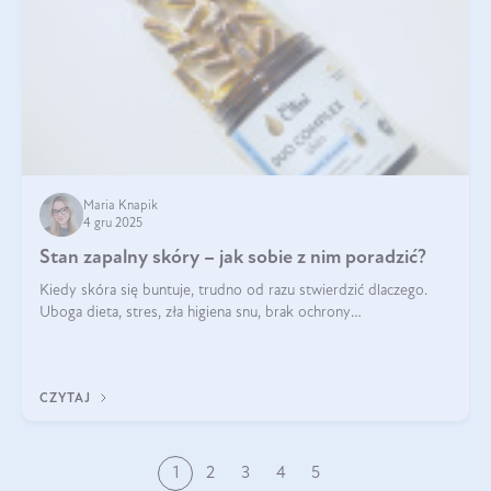
Maria Knapik
4 gru 2025
Stan zapalny skóry – jak sobie z nim poradzić?
Kiedy skóra się buntuje, trudno od razu stwierdzić dlaczego.
Uboga dieta, stres, zła higiena snu, brak ochrony
przeciwsłonecznej – powodów nasilenia stanów zapalnych może
być wiele. Jak poradzić sobie z ich przyczynami i skutkami?
CZYTAJ
1
2
3
4
5