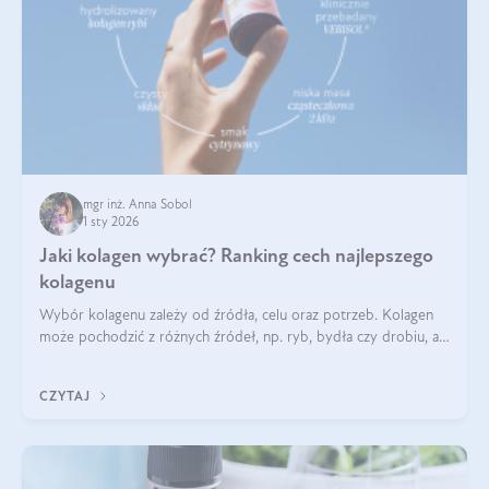
mgr inż. Anna Sobol
1 sty 2026
Jaki kolagen wybrać? Ranking cech najlepszego
kolagenu
Wybór kolagenu zależy od źródła, celu oraz potrzeb. Kolagen
może pochodzić z różnych źródeł, np. ryb, bydła czy drobiu, a
każdy typ ma swoje unikatowe właściwości. Dla skóry najlepiej
sprawdza się kolagen rybi, a dla wspierania stawów — kolagen
CZYTAJ
bydlęcy.