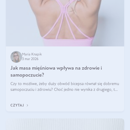
Maria Knapik
3 mar 2026
Jak masa mięśniowa wpływa na zdrowie i
samopoczucie?
Czy to możliwe, żeby duży obwód bicepsa równał się dobremu
samopoczuciu i zdrowiu? Choć jedno nie wynika z drugiego, to
jest między nimi powiązanie – masa mięśniowa może znacznie
poprawić jakość życia. W jaki sposób? W tym wpisie wszystko
CZYTAJ
wyjaśnimy.