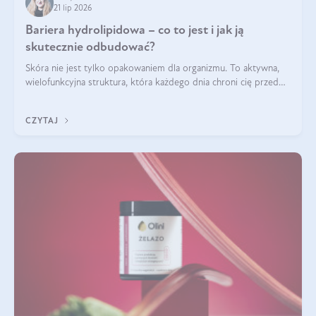
21 lip 2026
Bariera hydrolipidowa – co to jest i jak ją
skutecznie odbudować?
Skóra nie jest tylko opakowaniem dla organizmu. To aktywna,
wielofunkcyjna struktura, która każdego dnia chroni cię przed
utratą wody, wahaniami temperatury i czynnikami
środowiskowymi. Jednym z jej kluczowych elementów jest
CZYTAJ
bariera hydrolipidowa.