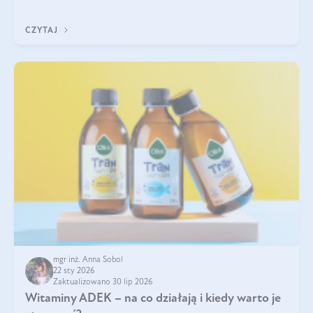
w naszym ciele? Powszechnie wiadomo, że jej przyjmowanie
zalecane jest jesienią i zimą, ale czy wiesz, dlaczego warto to
CZYTAJ
robić?
mgr inż. Anna Sobol
22 sty 2026
Zaktualizowano 30 lip 2026
Witaminy ADEK – na co działają i kiedy warto je