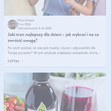
Maria Knapik
9 sty 2026
Zaktualizowano 4 sie 2026
Jaki tran najlepszy dla dzieci – jak wybrać i na co
zwrócić uwagę?
Po czym poznać, że olej jest świeży, czysty i odpowiedni dla
Twojej pociechy? W tym artykule znajdziesz wskazówki, które
pomogą wybrać najlepszy tran dla dzieci.
CZYTAJ