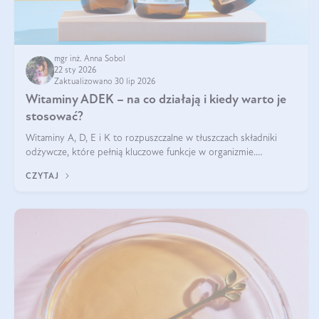
mgr inż. Anna Sobol
22 sty 2026
Zaktualizowano 30 lip 2026
Witaminy ADEK – na co działają i kiedy warto je
stosować?
Witaminy A, D, E i K to rozpuszczalne w tłuszczach składniki
odżywcze, które pełnią kluczowe funkcje w organizmie.
Wspierają zdrowie skóry i wzroku, odporność, prawidłową
CZYTAJ
krzepliwość krwi oraz mineralizację kości.