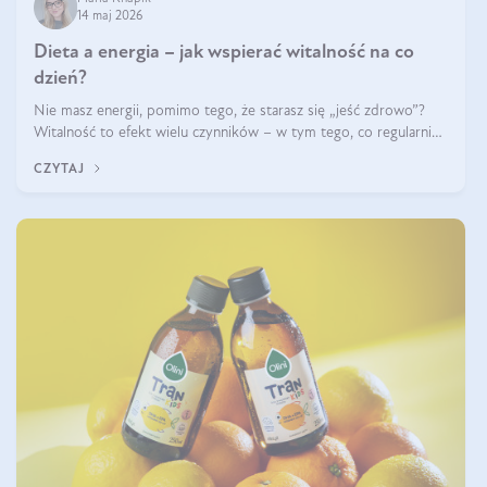
14 maj 2026
Dieta a energia – jak wspierać witalność na co
dzień?
Nie masz energii, pomimo tego, że starasz się „jeść zdrowo”?
Witalność to efekt wielu czynników – w tym tego, co regularnie
ląduje na talerzu. Zapotrzebowanie na składniki odżywcze różni
CZYTAJ
się w zależności od osoby