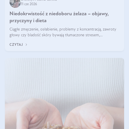
11 cze 2026
Niedokrwistość z niedoboru żelaza – objawy,
przyczyny i dieta
Ciągłe zmęczenie, osłabienie, problemy z koncentracją, zawroty
głowy czy bladość skóry bywają tłumaczone stresem,
przepracowaniem lub niedoborem snu. Tymczasem ich przyczyną
CZYTAJ
może być niedokrwistość z niedoboru żelaza.