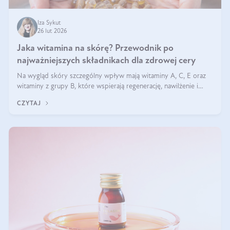
Iza Sykut
26 lut 2026
Jaka witamina na skórę? Przewodnik po
najważniejszych składnikach dla zdrowej cery
Na wygląd skóry szczególny wpływ mają witaminy A, C, E oraz
witaminy z grupy B, które wspierają regenerację, nawilżenie i
ochronę przed stresem oksydacyjnym. Odpowiednia podaż tych
CZYTAJ
witamin wspiera elastyczność skóry i jej naturalny blask.