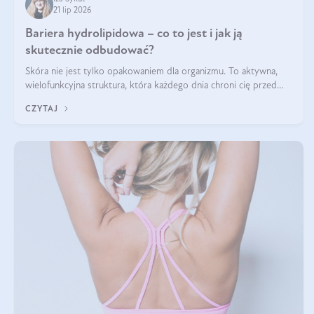
21 lip 2026
Bariera hydrolipidowa – co to jest i jak ją
skutecznie odbudować?
Skóra nie jest tylko opakowaniem dla organizmu. To aktywna,
wielofunkcyjna struktura, która każdego dnia chroni cię przed
utratą wody, wahaniami temperatury i czynnikami
CZYTAJ
środowiskowymi. Jednym z jej kluczowych elementów jest
bariera hydrolipidowa.