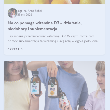
mgr inż. Anna Sobol
29 sty 2026
Na co pomaga witamina D3 – działanie,
niedobory i suplementacja
Czy można przedawkować witaminę D3? W czym może nam
pomóc suplementacja tą witaminą i jaką rolę w ogóle pełni ona w
naszym ciele? Powszechnie wiadomo, że jej przyjmowanie
CZYTAJ
zalecane jest jesienią i zimą, ale czy wiesz, dlaczego warto to
robić?