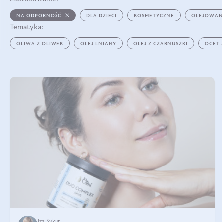
NA ODPORNOŚĆ
DLA DZIECI
KOSMETYCZNE
OLEJOWAN
Tematyka:
OLIWA Z OLIWEK
OLEJ LNIANY
OLEJ Z CZARNUSZKI
OCET
Iza Sykut