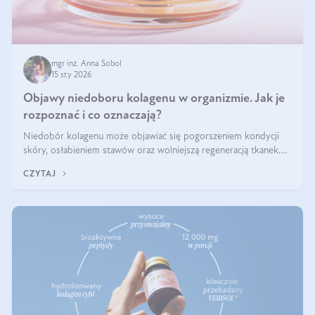
mgr inż. Anna Sobol
15 sty 2026
Objawy niedoboru kolagenu w organizmie. Jak je
rozpoznać i co oznaczają?
Niedobór kolagenu może objawiać się pogorszeniem kondycji
skóry, osłabieniem stawów oraz wolniejszą regeneracją tkanek.
Do najczęstszych sygnałów należą utrata jędrności i elastyczności
CZYTAJ
skóry, bóle stawów, łamliwość paznokci oraz osłabienie włosów.