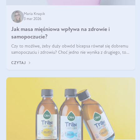
Maria Knapik
3 mar 2026
Jak masa mięśniowa wpływa na zdrowie i
samopoczucie?
Czy to możliwe, żeby duży obwód bicepsa równał się dobremu
samopoczuciu i zdrowiu? Choć jedno nie wynika z drugiego, to
jest między nimi powiązanie – masa mięśniowa może znacznie
CZYTAJ
poprawić jakość życia. W jaki sposób? W tym wpisie wszystko
wyjaśnimy.