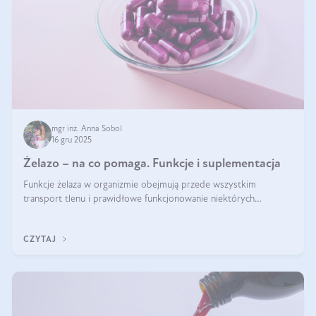
mgr inż. Anna Sobol
16 gru 2025
Żelazo – na co pomaga. Funkcje i suplementacja
Funkcje żelaza w organizmie obejmują przede wszystkim
transport tlenu i prawidłowe funkcjonowanie niektórych
enzymów. Żelazo odpowiada też za działanie układu
immunologicznego i nerwowego, szczególnie na wczesnym
CZYTAJ
etapie życia.