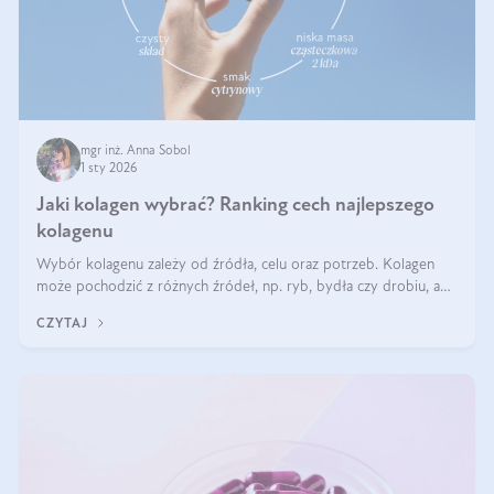
mgr inż. Anna Sobol
1 sty 2026
Jaki kolagen wybrać? Ranking cech najlepszego
kolagenu
Wybór kolagenu zależy od źródła, celu oraz potrzeb. Kolagen
może pochodzić z różnych źródeł, np. ryb, bydła czy drobiu, a
każdy typ ma swoje unikatowe właściwości. Dla skóry najlepiej
CZYTAJ
sprawdza się kolagen rybi, a dla wspierania stawów — kolagen
bydlęcy.