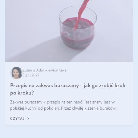
Zuzanna Adamkiewicz-Kiwer
8 gru 2025
Przepis na zakwas buraczany - jak go zrobić krok
po kroku?
Zakwas buraczany - przepis na ten napój jest znany jest w
polskiej kuchni od pokoleń. Przez chwilę kiszenie buraków
czerwonych zostało zapomniane, by w ostatnim czasie powrócić
CZYTAJ
na fali popularności na