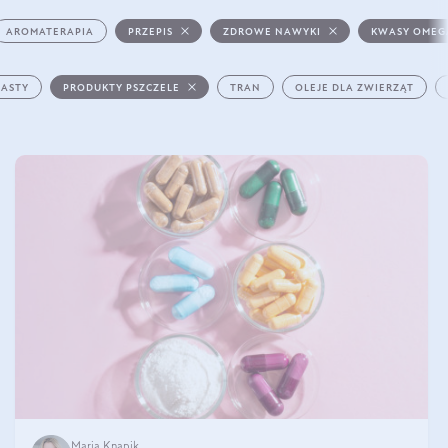
AROMATERAPIA
PRZEPIS
ZDROWE NAWYKI
KWASY OMEG
PASTY
PRODUKTY PSZCZELE
TRAN
OLEJE DLA ZWIERZĄT
Maria Knapik