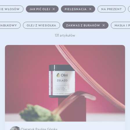
IE WŁOSÓW
JAK PIĆ OLEJ
PIELĘGNACJA
NA PREZENT
 JABŁKOWY
OLEJ Z WIESIOŁKA
ZAKWAS Z BURAKÓW
MASŁA I 
131 artykułów
Dietetyk Paulina Górska