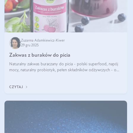
Zuzanna Adamkiewicz-Kiwer
29 gru 2025
Zakwas z buraków do picia
Naturalny zakwas buraczany do picia - polski superfood, napój
mocy, naturalny probiotyk, pełen składników odżywczych - o
zakwasie z buraka mówi się w samych superlatywach. Niektórzy
z Was usłyszeli o
CZYTAJ