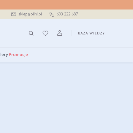
sklep@olini.pl
693 222 687
BAZA WIEDZY
lery
Promocje