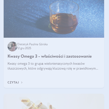
Dietetyk Paulina Górska
12 gru 2025
Kwasy Omega 3 - właściwości i zastosowanie
Kwasy omega 3 to grupа wielonienasyconych kwasów
tłuszczowych, które odgrywają kluczową rolę w prawidłowym
funkcjonowaniu organizmu – wspierają pracę serca, mózgu i
układu odpornościowego.
CZYTAJ