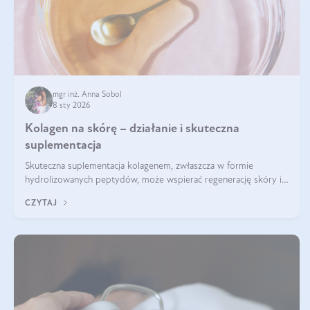
mgr inż. Anna Sobol
8 sty 2026
Kolagen na skórę – działanie i skuteczna
suplementacja
Skuteczna suplementacja kolagenem, zwłaszcza w formie
hydrolizowanych peptydów, może wspierać regenerację skóry i
poprawiać jej wygląd, jeśli jest połączona z odpowiednią dietą i
CZYTAJ
regularnością stosowania.