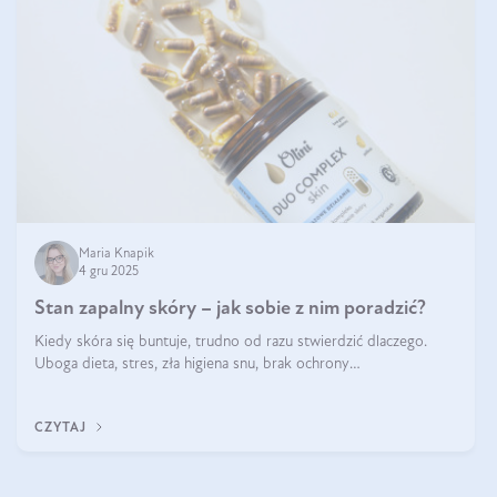
Maria Knapik
4 gru 2025
Stan zapalny skóry – jak sobie z nim poradzić?
Kiedy skóra się buntuje, trudno od razu stwierdzić dlaczego.
Uboga dieta, stres, zła higiena snu, brak ochrony
przeciwsłonecznej – powodów nasilenia stanów zapalnych może
być wiele. Jak poradzić sobie z ich przyczynami i skutkami?
CZYTAJ