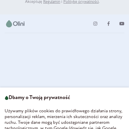
Akceptuję
Regulamin
i
Politykę prywatności
.
ul. Strzegomska 49
693 222 687
58-160 Świebodzice
Dbamy o Twoją prywatność
sklep@olini.pl
Polska
NIP 8860027066
Używamy plików cookies do prawidłowego działania strony,
REGON 890213034
personalizacji reklam, mierzenia ich skuteczności oraz analizy
ruchu. Twoje dane mogą być udostępniane partnerom
INFORMACJE
technologicznym, w tym Google (
dowiedz się, jak Google