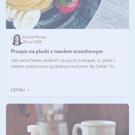
Paulina Maludy
28 kwi 2024
Przepis na placki z masłem orzechowym
Jeśli jesteś fanem słodkich i sycących przekąsek, to placki z
masłem orzechowym są idealnym wyborem dla Ciebie! Te
pyszne placuszki, idealne na śniadanie lub podwieczorek z
pewnością dostarczą Ci ener
CZYTAJ