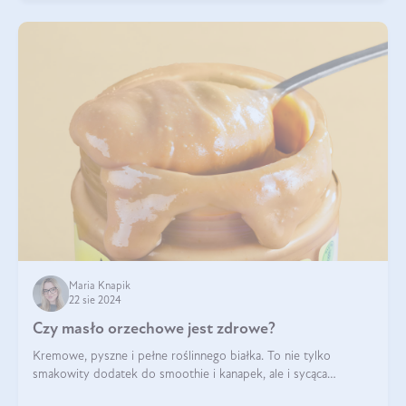
Maria Knapik
22 sie 2024
Czy masło orzechowe jest zdrowe?
Kremowe, pyszne i pełne roślinnego białka. To nie tylko
smakowity dodatek do smoothie i kanapek, ale i sycąca
przekąska dla całej rodziny. Czy warto jeść masło orzechowe?