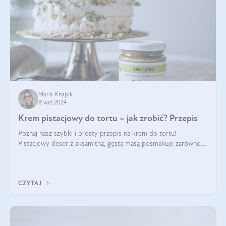
Maria Knapik
8 wrz 2024
Krem pistacjowy do tortu – jak zrobić? Przepis
Poznaj nasz szybki i prosty przepis na krem do tortu!
Pistacjowy deser z aksamitną, gęstą masą posmakuje zarówno
domownikom, jak i gościom. Dzięki niemu każdy kawałek ciasta
będzie prawdziwą ucztą dla
CZYTAJ