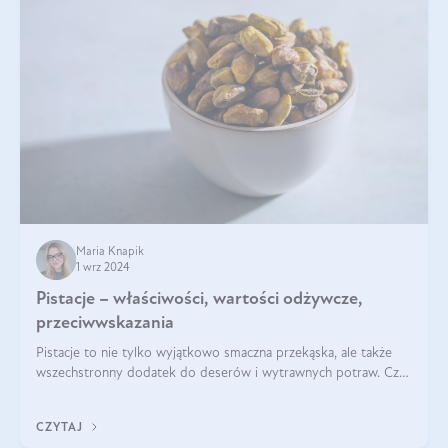
Maria Knapik
1 wrz 2024
Pistacje – właściwości, wartości odżywcze,
przeciwwskazania
Pistacje to nie tylko wyjątkowo smaczna przekąska, ale także
wszechstronny dodatek do deserów i wytrawnych potraw. Czy
pistacje są zdrowe? Jakie są ich właściwości? Gdzie rosną i czy
każdy może się ni
CZYTAJ