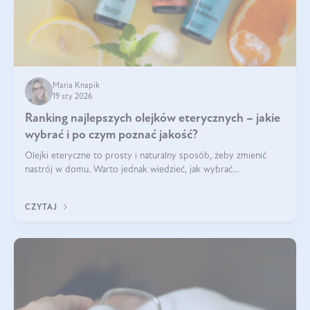
Maria Knapik
19 sty 2026
Ranking najlepszych olejków eterycznych – jakie
wybrać i po czym poznać jakość?
Olejki eteryczne to prosty i naturalny sposób, żeby zmienić
nastrój w domu. Warto jednak wiedzieć, jak wybrać
odpowiednie produkty. Po czym poznać, że są one dobrej
jakości? Jakie olejki eteryczne są najlepsze? Poznaj najważniejsze
CZYTAJ
kryteria wyboru!