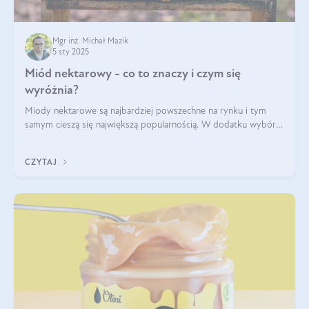
Mgr inż. Michał Mazik
5 sty 2025
Miód nektarowy - co to znaczy i czym się
wyróżnia?
Miody nektarowe są najbardziej powszechne na rynku i tym
samym cieszą się największą popularnością. W dodatku wybór
gatunków jest bardzo duży – od łagodnych i delikatnych
miodów akacjowych po intens
CZYTAJ