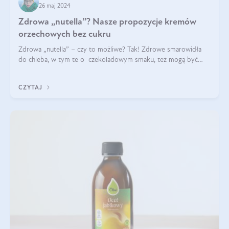
26 maj 2024
Zdrowa „nutella”? Nasze propozycje kremów
orzechowych bez cukru
Zdrowa „nutella” – czy to możliwe? Tak! Zdrowe smarowidła
do chleba, w tym te o czekoladowym smaku, też mogą być
pyszne. Przeczytaj nasz artykuł i dowiedz się więcej!
CZYTAJ