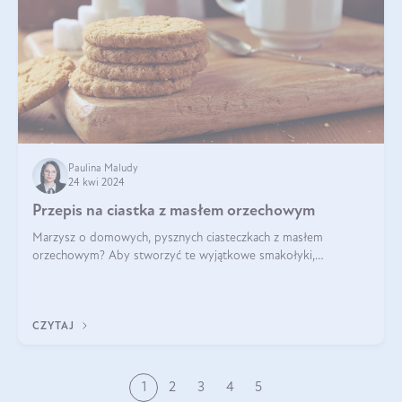
Paulina Maludy
24 kwi 2024
Przepis na ciastka z masłem orzechowym
Marzysz o domowych, pysznych ciasteczkach z masłem
orzechowym? Aby stworzyć te wyjątkowe smakołyki,
potrzebujesz kilku prostych składników takich jak masło
orzechowe, jajko, kawałki orzechów, mąka psz
CZYTAJ
1
2
3
4
5