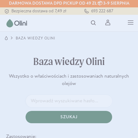
DARMOWA DOSTAWA DPD PICKUP OD 49 ZŁ 📦 3-9 SIERPNIA
Bezpieczna dostawa od 7,49 zł
693 222 687
Darmowa dostawa od 199 zł
Tłoczony zawsze na zimno
BAZA WIEDZY OLINI
Baza wiedzy Olini
Wszystko o właściwościach i zastosowaniach naturalnych
olejów
SZUKAJ
Zastosowanie: