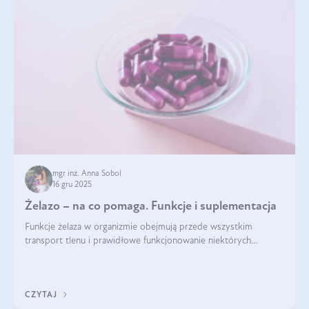
mgr inż. Anna Sobol
16 gru 2025
Żelazo – na co pomaga. Funkcje i suplementacja
Funkcje żelaza w organizmie obejmują przede wszystkim
transport tlenu i prawidłowe funkcjonowanie niektórych
enzymów. Żelazo odpowiada też za działanie układu
immunologicznego i nerwowego, szczególnie na wczesnym
etapie życia.
CZYTAJ