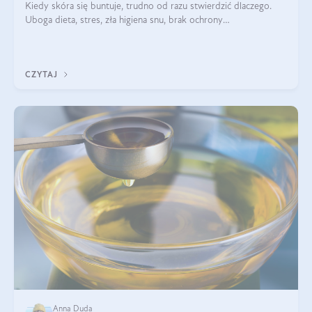
Kiedy skóra się buntuje, trudno od razu stwierdzić dlaczego.
Uboga dieta, stres, zła higiena snu, brak ochrony
przeciwsłonecznej – powodów nasilenia stanów zapalnych może
być wiele. Jak poradzić sobie z ich przyczynami i skutkami?
CZYTAJ
Anna Duda