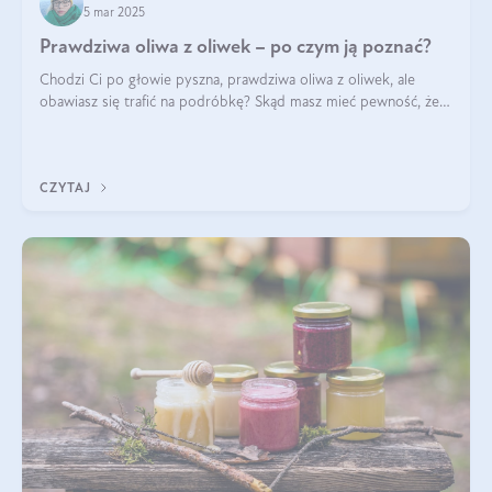
5 mar 2025
Prawdziwa oliwa z oliwek – po czym ją poznać?
Chodzi Ci po głowie pyszna, prawdziwa oliwa z oliwek, ale
obawiasz się trafić na podróbkę? Skąd masz mieć pewność, że
produkt, który kupujesz, powstał z owoców z oliwnych gajów?
A do tego jest śwież
CZYTAJ