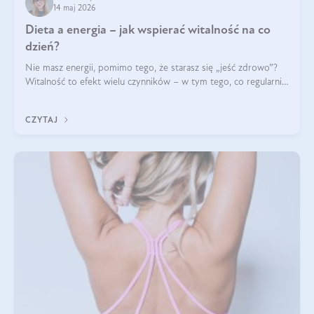
14 maj 2026
Dieta a energia – jak wspierać witalność na co
dzień?
Nie masz energii, pomimo tego, że starasz się „jeść zdrowo”?
Witalność to efekt wielu czynników – w tym tego, co regularnie
ląduje na talerzu. Zapotrzebowanie na składniki odżywcze różni
się w zależności od osoby
CZYTAJ