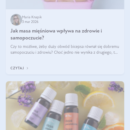
Maria Knapik
3 mar 2026
Jak masa mięśniowa wpływa na zdrowie i
samopoczucie?
Czy to możliwe, żeby duży obwód bicepsa równał się dobremu
samopoczuciu i zdrowiu? Choć jedno nie wynika z drugiego, to
jest między nimi powiązanie – masa mięśniowa może znacznie
poprawić jakość życia. W jaki sposób? W tym wpisie wszystko
CZYTAJ
wyjaśnimy.