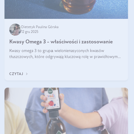
Dietetyk Paulina Górska
12 gru 2025
Kwasy Omega 3 - właściwości i zastosowanie
Kwasy omega 3 to grupа wielonienasyconych kwasów
tłuszczowych, które odgrywają kluczową rolę w prawidłowym
funkcjonowaniu organizmu – wspierają pracę serca, mózgu i
układu odpornościowego.
CZYTAJ