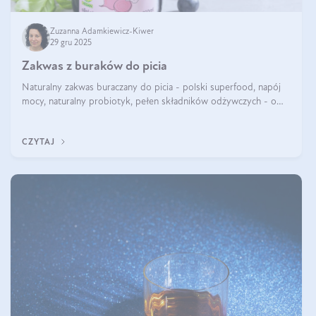
Zuzanna Adamkiewicz-Kiwer
29 gru 2025
Zakwas z buraków do picia
Naturalny zakwas buraczany do picia - polski superfood, napój
mocy, naturalny probiotyk, pełen składników odżywczych - o
zakwasie z buraka mówi się w samych superlatywach. Niektórzy
z Was usłyszeli o
CZYTAJ