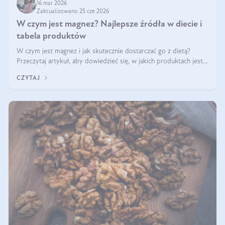
16 mar 2026
Zaktualizowano 25 cze 2026
W czym jest magnez? Najlepsze źródła w diecie i
tabela produktów
W czym jest magnez i jak skutecznie dostarczać go z dietą?
Przeczytaj artykuł, aby dowiedzieć się, w jakich produktach jest
najwięcej tego pierwiastka.
CZYTAJ