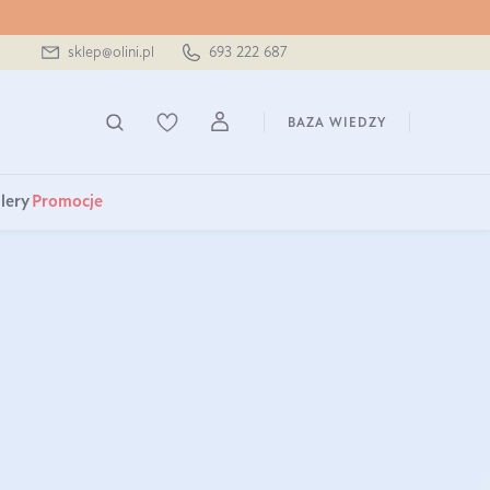
sklep@olini.pl
693 222 687
BAZA WIEDZY
lery
Promocje