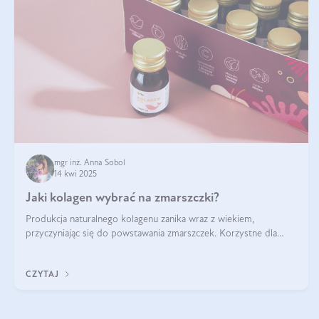
mgr inż. Anna Sobol
14 kwi 2025
Jaki kolagen wybrać na zmarszczki?
Produkcja naturalnego kolagenu zanika wraz z wiekiem,
przyczyniając się do powstawania zmarszczek. Korzystne dla
skóry efekty stosowania kolagenu w formie preparatów
doustnych potwierdzone zostały przez badania naukowe.
CZYTAJ