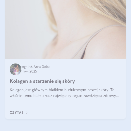
mgr inż. Anna Sobol
1 kwi 2025
Kolagen a starzenie się skóry
Kolagen jest głównym białkiem budulcowym naszej skóry. To
właśnie temu białku nasz największy organ zawdzięcza zdrowy
wygląd, odpowiednie nawilżenie i prawidłowe funkcjonowanie.tt
CZYTAJ