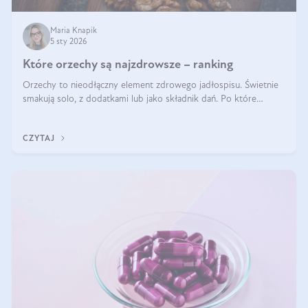
Maria Knapik
5 sty 2026
Które orzechy są najzdrowsze – ranking
Orzechy to nieodłączny element zdrowego jadłospisu. Świetnie
smakują solo, z dodatkami lub jako składnik dań. Po które
orzechy warto sięgać zamiast niezdrowej przekąski? Dowiesz się
z tego tekstu!
CZYTAJ