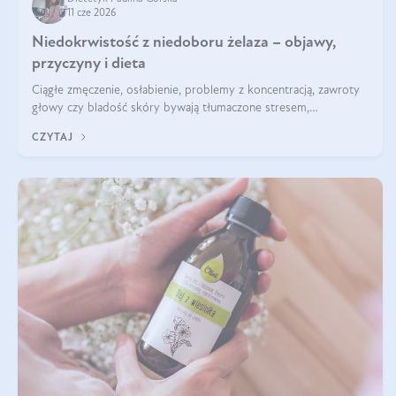
11 cze 2026
Niedokrwistość z niedoboru żelaza – objawy,
przyczyny i dieta
Ciągłe zmęczenie, osłabienie, problemy z koncentracją, zawroty
głowy czy bladość skóry bywają tłumaczone stresem,
przepracowaniem lub niedoborem snu. Tymczasem ich przyczyną
CZYTAJ
może być niedokrwistość z niedoboru żelaza.