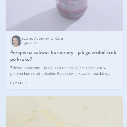
Zuzanna Adamkiewicz-Kiwer
8 gru 2025
Przepis na zakwas buraczany - jak go zrobić krok
po kroku?
Zakwas buraczany - przepis na ten napój jest znany jest w
polskiej kuchni od pokoleń. Przez chwilę kiszenie buraków
czerwonych zostało zapomniane, by w ostatnim czasie powrócić
CZYTAJ
na fali popularności na