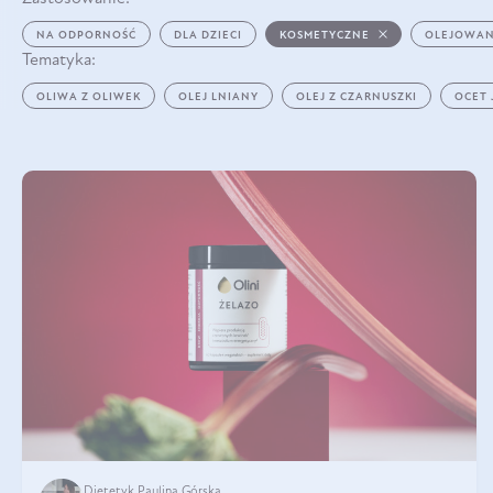
NA ODPORNOŚĆ
DLA DZIECI
KOSMETYCZNE
OLEJOWAN
Tematyka:
OLIWA Z OLIWEK
OLEJ LNIANY
OLEJ Z CZARNUSZKI
OCET
Dietetyk Paulina Górska