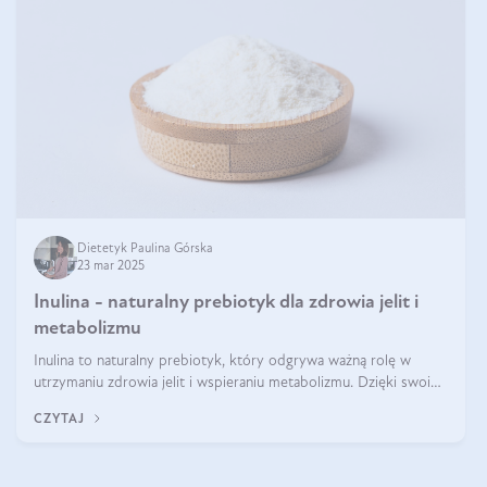
Dietetyk Paulina Górska
23 mar 2025
Inulina - naturalny prebiotyk dla zdrowia jelit i
metabolizmu
Inulina to naturalny prebiotyk, który odgrywa ważną rolę w
utrzymaniu zdrowia jelit i wspieraniu metabolizmu. Dzięki swoim
właściwościom wspomaga rozwój dobroczynnych bakterii
CZYTAJ
jelitowych, co ma pozy