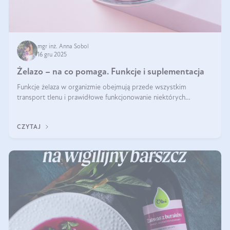
mgr inż. Anna Sobol
16 gru 2025
Żelazo – na co pomaga. Funkcje i suplementacja
Funkcje żelaza w organizmie obejmują przede wszystkim
transport tlenu i prawidłowe funkcjonowanie niektórych
enzymów. Żelazo odpowiada też za działanie układu
immunologicznego i nerwowego, szczególnie na wczesnym
CZYTAJ
etapie życia.