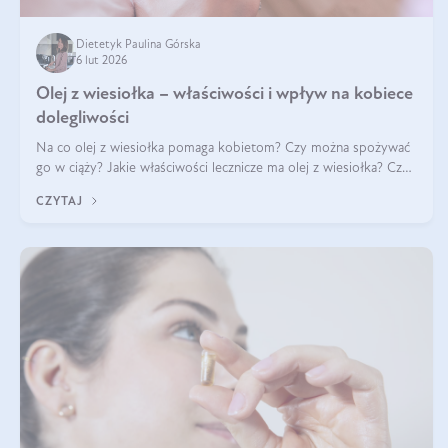
Dietetyk Paulina Górska
6 lut 2026
Olej z wiesiołka – właściwości i wpływ na kobiece
dolegliwości
Na co olej z wiesiołka pomaga kobietom? Czy można spożywać
go w ciąży? Jakie właściwości lecznicze ma olej z wiesiołka? Czy
jego skuteczność potwierdzają badania? Ile trzeba czekać na
CZYTAJ
efekty? Jaka jes