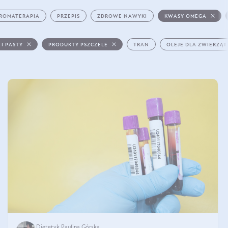
ROMATERAPIA
PRZEPIS
ZDROWE NAWYKI
KWASY OMEGA
 I PASTY
PRODUKTY PSZCZELE
TRAN
OLEJE DLA ZWIERZĄT
Dietetyk Paulina Górska