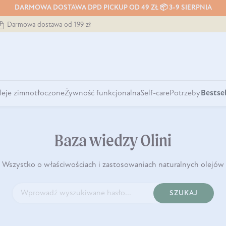
DARMOWA DOSTAWA DPD PICKUP OD 49 ZŁ 📦 3-9 SIERPNIA
Darmowa dostawa od 199 zł
leje zimnotłoczone
Żywność funkcjonalna
Self-care
Potrzeby
Bestsel
Baza wiedzy Olini
Wszystko o właściwościach i zastosowaniach naturalnych olejów
SZUKAJ