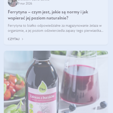
9 mar 2026
Ferrytyna – czym jest, jakie są normy i jak
wspierać jej poziom naturalnie?
Ferrytyna to białko odpowiedzialne za magazynowanie żelaza w
organizmie, a jej poziom odzwierciedla zapasy tego pierwiastka.
Warto dowiedzieć się więcej na jej temat, ponieważ niedobór
CZYTAJ
ferrytyny daje objawy, które mogą utrudniać codzienne
funkcjonowanie (