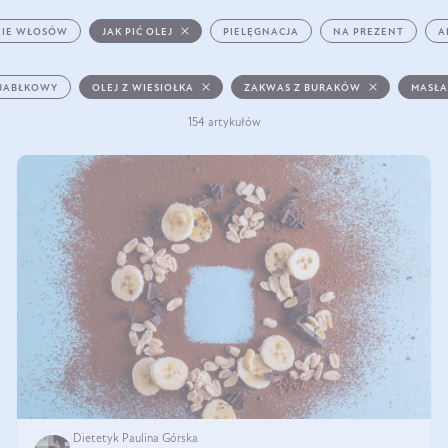
IE WŁOSÓW
JAK PIĆ OLEJ
PIELĘGNACJA
NA PREZENT
A
 JABŁKOWY
OLEJ Z WIESIOŁKA
ZAKWAS Z BURAKÓW
MASŁA
154 artykułów
Dietetyk Paulina Górska