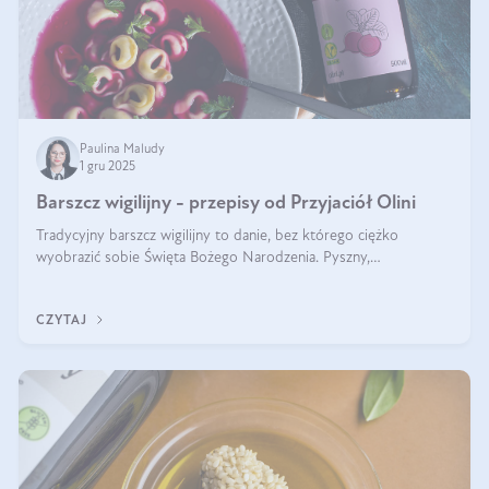
Paulina Maludy
1 gru 2025
Barszcz wigilijny - przepisy od Przyjaciół Olini
Tradycyjny barszcz wigilijny to danie, bez którego ciężko
wyobrazić sobie Święta Bożego Narodzenia. Pyszny,
aromatyczny, esencjonalny, pachnący grzybami, o pięknym
klarownym kolorze. W czym tkwi tajem
CZYTAJ