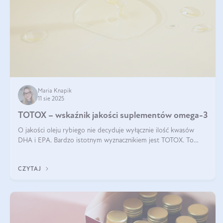
Maria Knapik
11 sie 2025
TOTOX – wskaźnik jakości suplementów omega-3
O jakości oleju rybiego nie decyduje wyłącznie ilość kwasów
DHA i EPA. Bardzo istotnym wyznacznikiem jest TOTOX. To
wskaźnik, który pokazuje skuteczność, świeżość oraz
bezpieczeństwo suplementu?
CZYTAJ