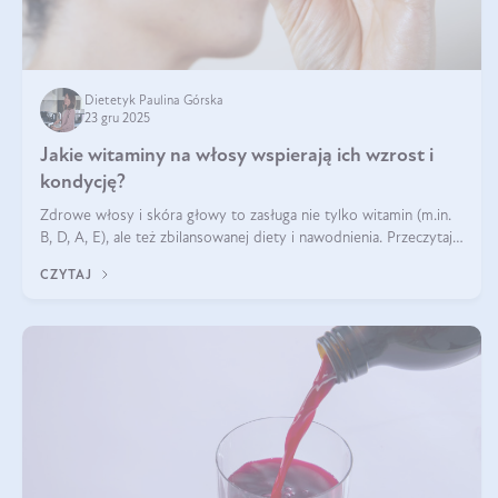
Dietetyk Paulina Górska
23 gru 2025
Jakie witaminy na włosy wspierają ich wzrost i
kondycję?
Zdrowe włosy i skóra głowy to zasługa nie tylko witamin (m.in.
B, D, A, E), ale też zbilansowanej diety i nawodnienia. Przeczytaj
nasz artykuł i dowiedz się, które składniki najskuteczniej hamują
CZYTAJ
wypadanie włosów.