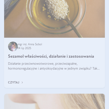
mgr inż. Anna Sobol
14 lip 2025
Sezamol właściwości, działanie i zastosowania
Działanie przeciwnowotworowe, przeciwzapalne,
hormonoregulacyjne i antyoksydacyjne w jednym związku? Tak
— to właśnie natura sezamolu, który obecny jest w oleju
sezamowym. Dowiedz się, dlaczego warto wprowadzić go do
CZYTAJ
swojej diety — być może to pierwsza ok