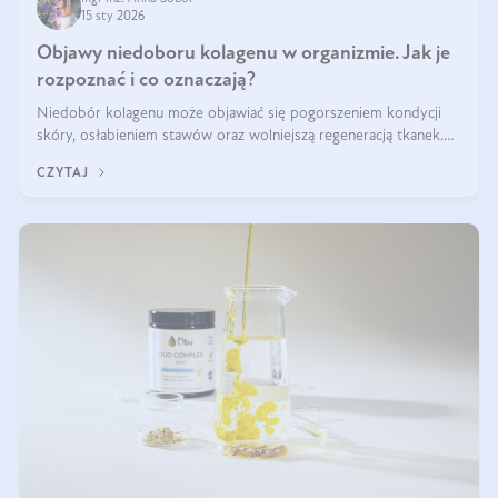
15 sty 2026
Objawy niedoboru kolagenu w organizmie. Jak je
rozpoznać i co oznaczają?
Niedobór kolagenu może objawiać się pogorszeniem kondycji
skóry, osłabieniem stawów oraz wolniejszą regeneracją tkanek.
Do najczęstszych sygnałów należą utrata jędrności i elastyczności
CZYTAJ
skóry, bóle stawów, łamliwość paznokci oraz osłabienie włosów.