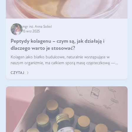
mgr inż. Anna Sobol
15 wrz 2025
Peptydy kolagenu – czym są, jak działają i
dlaczego warto je stosować?
Kolagen jako białko budulcowe, naturalnie występujące w
naszym organizmie, ma całkiem sporą masę cząsteczkową —
nawet do 300 kDa. Jeśli chcielibyśmy suplementować go w tej
CZYTAJ
formie, byłby trudno strawialny. Aby był lepiej przyswajalny i
bardziej biodostępny