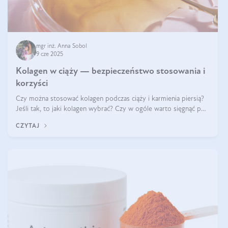
mgr inż. Anna Sobol
9 cze 2025
Kolagen w ciąży — bezpieczeństwo stosowania i
korzyści
Czy można stosować kolagen podczas ciąży i karmienia piersią?
Jeśli tak, to jaki kolagen wybrać? Czy w ogóle warto sięgnąć po
ten rodzaj suplementacji?
CZYTAJ