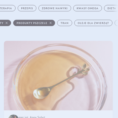
TERAPIA
PRZEPIS
ZDROWE NAWYKI
KWASY OMEGA
DIETA
STY
PRODUKTY PSZCZELE
TRAN
OLEJE DLA ZWIERZĄT
mgr inż. Anna Sobol