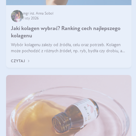
mgr inż. Anna Sobol
1 sty 2026
Jaki kolagen wybrać? Ranking cech najlepszego
kolagenu
Wybór kolagenu zależy od źródła, celu oraz potrzeb. Kolagen
może pochodzić z różnych źródeł, np. ryb, bydła czy drobiu, a
każdy typ ma swoje unikatowe właściwości. Dla skóry najlepiej
CZYTAJ
sprawdza się kolagen rybi, a dla wspierania stawów — kolagen
bydlęcy.