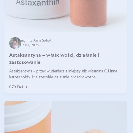
mgr inż. Anna Sobol
12 maj 2025
Astaksantyna – właściwości, działanie i
zastosowanie
Astaksantyna - przeciwutleniacz silniejszy niż witamina C i inne
karotenoidy. Ma szerokie działanie prozdrowotne:
przeciwzapalne, przeciwnowotworowe i immunomodulacyjne.
CZYTAJ