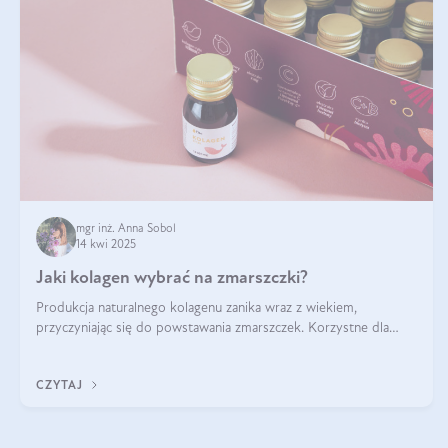
mgr inż. Anna Sobol
14 kwi 2025
Jaki kolagen wybrać na zmarszczki?
Produkcja naturalnego kolagenu zanika wraz z wiekiem,
przyczyniając się do powstawania zmarszczek. Korzystne dla
skóry efekty stosowania kolagenu w formie preparatów
doustnych potwierdzone zostały przez badania naukowe.
CZYTAJ