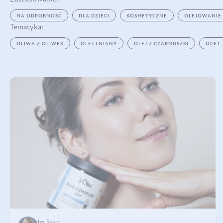
NA ODPORNOŚĆ
DLA DZIECI
KOSMETYCZNE
OLEJOWANIE
Tematyka:
OLIWA Z OLIWEK
OLEJ LNIANY
OLEJ Z CZARNUSZKI
OCET
Iza Sykut