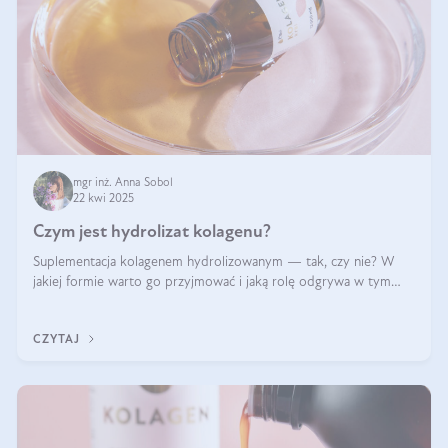
mgr inż. Anna Sobol
22 kwi 2025
Czym jest hydrolizat kolagenu?
Suplementacja kolagenem hydrolizowanym — tak, czy nie? W
jakiej formie warto go przyjmować i jaką rolę odgrywa w tym
wszystkim jego hydroliza czy liofilizacja?
CZYTAJ