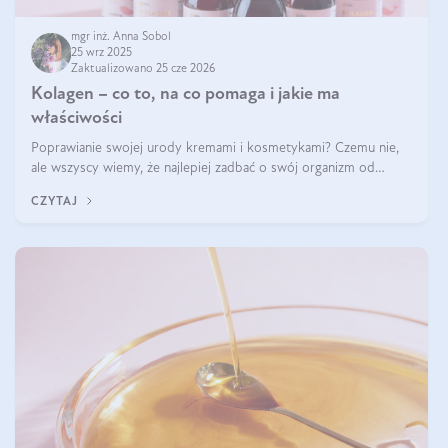
mgr inż. Anna Sobol
25 wrz 2025
Zaktualizowano 25 cze 2026
Kolagen – co to, na co pomaga i jakie ma
właściwości
Poprawianie swojej urody kremami i kosmetykami? Czemu nie,
ale wszyscy wiemy, że najlepiej zadbać o swój organizm od
wewnątrz — to solidna podstawa do tego, by nasz wygląd
CZYTAJ
zewnętrzny prezentował się zdrowo i atrakcyjnie. Stosowanie
wysokiej jakości suplem