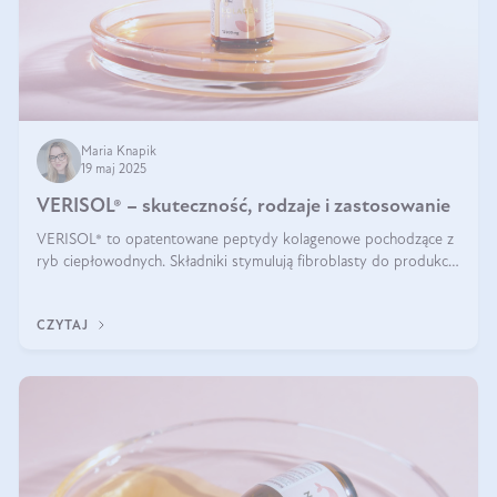
Maria Knapik
19 maj 2025
VERISOL® – skuteczność, rodzaje i zastosowanie
VERISOL® to opatentowane peptydy kolagenowe pochodzące z
ryb ciepłowodnych. Składniki stymulują fibroblasty do produkcji
kolagenu i elastyny w skórze. Kolagen VERISOL® zapewnia
wysoką biodostępność i umożliwia skuteczne dotarcie do
CZYTAJ
komórek skóry.