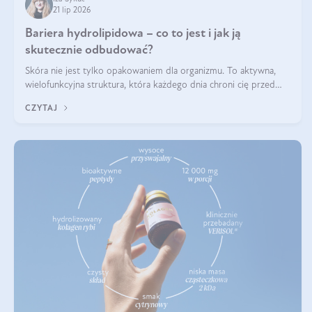
21 lip 2026
Bariera hydrolipidowa – co to jest i jak ją
skutecznie odbudować?
Skóra nie jest tylko opakowaniem dla organizmu. To aktywna,
wielofunkcyjna struktura, która każdego dnia chroni cię przed
utratą wody, wahaniami temperatury i czynnikami
CZYTAJ
środowiskowymi. Jednym z jej kluczowych elementów jest
bariera hydrolipidowa.