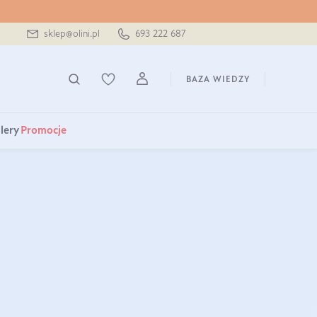
sklep@olini.pl
693 222 687
BAZA WIEDZY
lery
Promocje