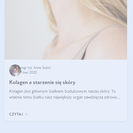
mgr inż. Anna Sobol
1 kwi 2025
Kolagen a starzenie się skóry
Kolagen jest głównym białkiem budulcowym naszej skóry. To
właśnie temu białku nasz największy organ zawdzięcza zdrowy
wygląd, odpowiednie nawilżenie i prawidłowe funkcjonowanie.tt
CZYTAJ