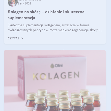
8 sty 2026
Kolagen na skórę – działanie i skuteczna
suplementacja
Skuteczna suplementacja kolagenem, zwłaszcza w formie
hydrolizowanych peptydów, może wspierać regenerację skóry i
poprawiać jej wygląd, jeśli jest połączona z odpowiednią dietą i
CZYTAJ
regularnością stosowania.