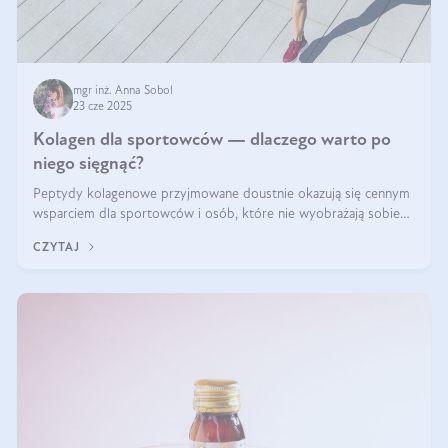
mgr inż. Anna Sobol
23 cze 2025
Kolagen dla sportowców — dlaczego warto po
niego sięgnąć?
Peptydy kolagenowe przyjmowane doustnie okazują się cennym
wsparciem dla sportowców i osób, które nie wyobrażają sobie
życia bez intensywnego ruchu.
CZYTAJ