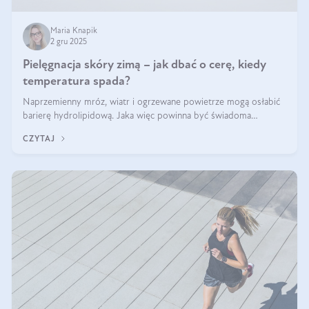
Maria Knapik
2 gru 2025
Pielęgnacja skóry zimą – jak dbać o cerę, kiedy
temperatura spada?
Naprzemienny mróz, wiatr i ogrzewane powietrze mogą osłabić
barierę hydrolipidową. Jaka więc powinna być świadoma
pielęgnacja w okresie chłodnych miesięcy?
CZYTAJ