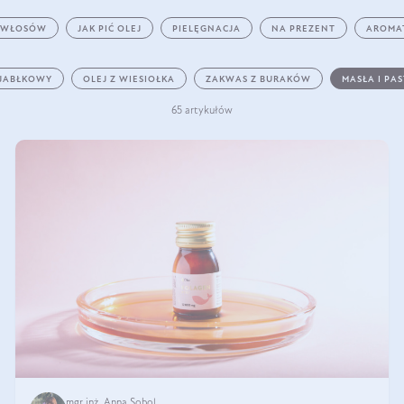
 WŁOSÓW
JAK PIĆ OLEJ
PIELĘGNACJA
NA PREZENT
AROMA
 JABŁKOWY
OLEJ Z WIESIOŁKA
ZAKWAS Z BURAKÓW
MASŁA I PA
65 artykułów
mgr inż. Anna Sobol