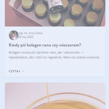
mgr inż. Anna Sobol
22 maj 2025
Kiedy pić kolagen rano czy wieczorem?
Kolagen można pić zarówno rano, jak i wieczorem —
najważniejsze, aby robić to regularnie. Rano ma szansę wspierać
energię i metabolizm, a wieczorem regenerację organizmu
podczas snu.
CZYTAJ