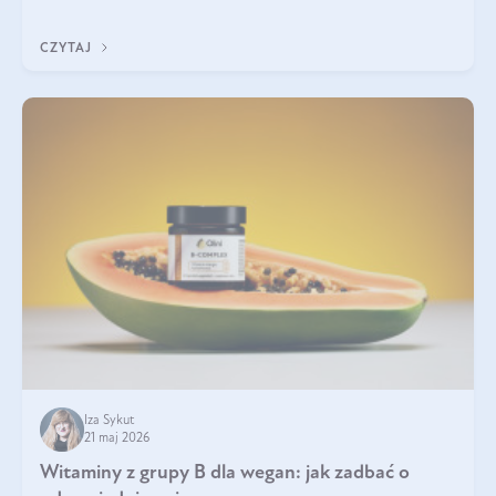
która sprawdza się najlepiej w praktyce. W tym artykule
przyglądamy się temu, jaka forma kreatyny jest najlepsza.
CZYTAJ
Iza Sykut
21 maj 2026
Witaminy z grupy B dla wegan: jak zadbać o