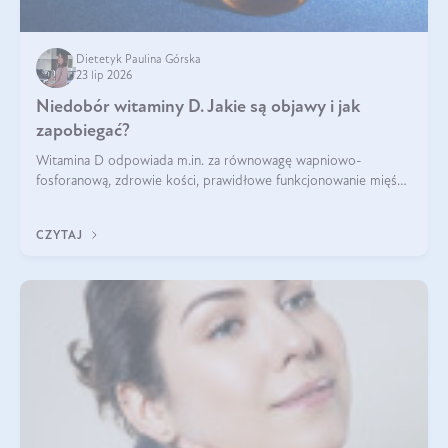
Dietetyk Paulina Górska
23 lip 2026
Niedobór witaminy D. Jakie są objawy i jak
zapobiegać?
Witamina D odpowiada m.in. za równowagę wapniowo-
fosforanową, zdrowie kości, prawidłowe funkcjonowanie mięśni
i wspieranie odporności. Mimo że organizm może ją wytwarzać
pod wpływem słońca, niedobór witaminy D pozostaje częstym
CZYTAJ
problemem.