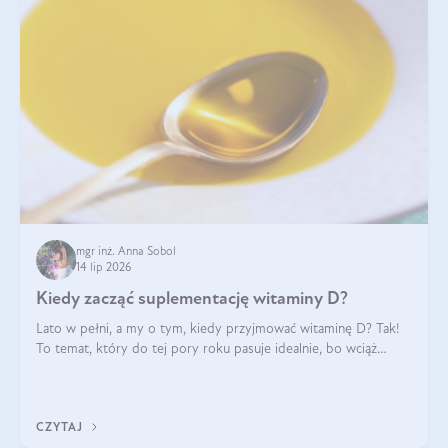
mgr inż. Anna Sobol
14 lip 2026
Kiedy zacząć suplementację witaminy D?
Lato w pełni, a my o tym, kiedy przyjmować witaminę D? Tak!
To temat, który do tej pory roku pasuje idealnie, bo wciąż
zdarza się, że suplementacja tej witaminy pozostawia
wątpliwości. Najczęstsze pytania dotyczą tego, ile trzeba być na
słońcu, aby witami
CZYTAJ