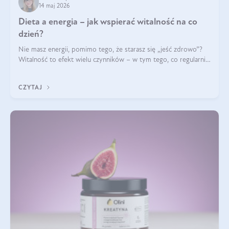
14 maj 2026
Dieta a energia – jak wspierać witalność na co
dzień?
Nie masz energii, pomimo tego, że starasz się „jeść zdrowo”?
Witalność to efekt wielu czynników – w tym tego, co regularnie
ląduje na talerzu. Zapotrzebowanie na składniki odżywcze różni
się w zależności od osoby
CZYTAJ