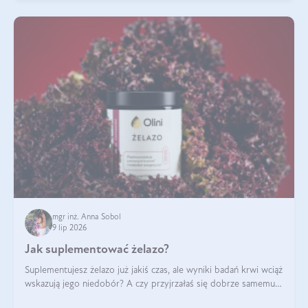
mgr inż. Anna Sobol
9 lip 2026
Jak suplementować żelazo?
Suplementujesz żelazo już jakiś czas, ale wyniki badań krwi wciąż
wskazują jego niedobór? A czy przyjrzałaś się dobrze samemu
sposobowi suplementacji tego mikroelementu? Dowiedz się, jak