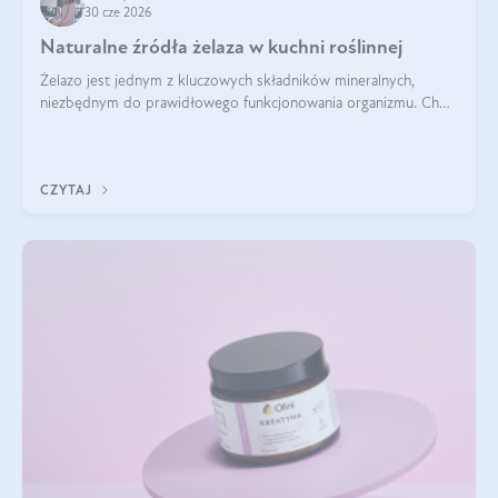
30 cze 2026
Naturalne źródła żelaza w kuchni roślinnej
Żelazo jest jednym z kluczowych składników mineralnych,
niezbędnym do prawidłowego funkcjonowania organizmu. Choć
często uważa się, że występuje głównie w produktach
odzwierzęcych, kuchnia roślinna oferuje wiele wartościowych
źródeł tego pierwiastka.
CZYTAJ