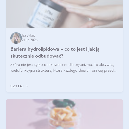
Iza Sykut
21 lip 2026
Bariera hydrolipidowa – co to jest i jak ją
skutecznie odbudować?
Skóra nie jest tylko opakowaniem dla organizmu. To aktywna,
wielofunkcyjna struktura, która każdego dnia chroni cię przed
utratą wody, wahaniami temperatury i czynnikami
środowiskowymi. Jednym z jej kluczowych elementów jest
CZYTAJ
bariera hydrolipidowa.