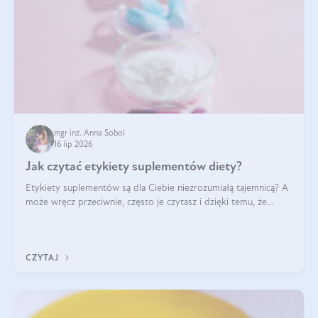
mgr inż. Anna Sobol
16 lip 2026
Jak czytać etykiety suplementów diety?
Etykiety suplementów są dla Ciebie niezrozumiałą tajemnicą? A
może wręcz przeciwnie, często je czytasz i dzięki temu, że
doskonale rozumiesz co jest na nich napisane, dokonujesz
najlepszych dla siebie decyzji zakupowych?
CZYTAJ