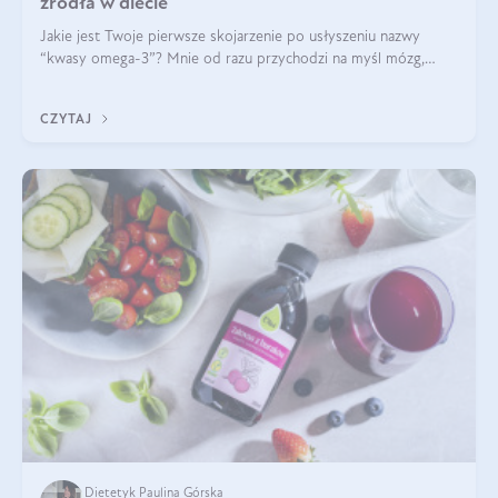
źródła w diecie
Jakie jest Twoje pierwsze skojarzenie po usłyszeniu nazwy
“kwasy omega-3”? Mnie od razu przychodzi na myśl mózg,
wsparcie układu nerwowego i zdrowie skóry. W tym artykule
skupimy się głównie na dwóch kwasach z tej rodziny: DHA oraz
CZYTAJ
EPA.
Dietetyk Paulina Górska