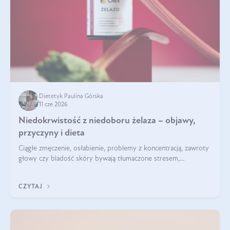
Dietetyk Paulina Górska
11 cze 2026
Niedokrwistość z niedoboru żelaza – objawy,
przyczyny i dieta
Ciągłe zmęczenie, osłabienie, problemy z koncentracją, zawroty
głowy czy bladość skóry bywają tłumaczone stresem,
przepracowaniem lub niedoborem snu. Tymczasem ich
przyczyną może być niedokrwistość z niedoboru żelaza.
CZYTAJ