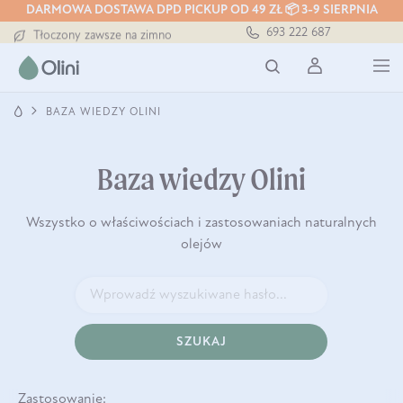
DARMOWA DOSTAWA DPD PICKUP OD 49 ZŁ 📦 3-9 SIERPNIA
Darmowa dostawa od 199 zł
693 222 687
Tłoczony zawsze na zimno
Bezpieczna dostawa od 7,49 zł
Darmowa dostawa od 199 zł
Tłoczony zawsze na zimno
BAZA WIEDZY OLINI
Baza wiedzy Olini
Wszystko o właściwościach i zastosowaniach naturalnych
olejów
SZUKAJ
Zastosowanie: