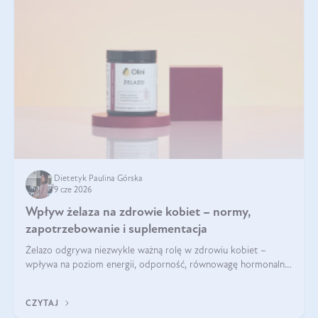
Dietetyk Paulina Górska
9 cze 2026
Wpływ żelaza na zdrowie kobiet – normy,
zapotrzebowanie i suplementacja
Żelazo odgrywa niezwykle ważną rolę w zdrowiu kobiet –
wpływa na poziom energii, odporność, równowagę hormonalną
i prawidłowy przebieg cyklu miesiączkowego oraz ciąży. Jego
niedobór może prowadzić m.in. do zmęczenia, bólów i
CZYTAJ
zawrotów głowy czy problemów z