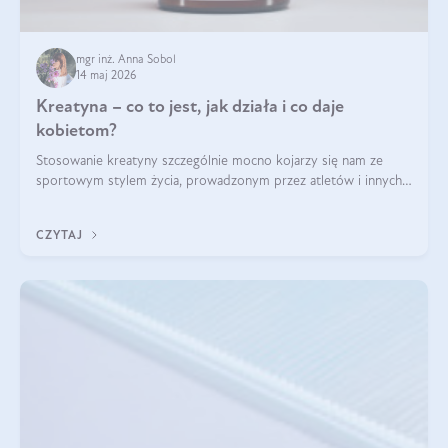
mgr inż. Anna Sobol
14 maj 2026
Kreatyna – co to jest, jak działa i co daje
kobietom?
Stosowanie kreatyny szczególnie mocno kojarzy się nam ze
sportowym stylem życia, prowadzonym przez atletów i innych
miłośników aktywności fizycznej. Nie bez powodu: faktycznie,
ten naturalny metabolit aminokwasów poprawia wydolność i
CZYTAJ
zwiększa masę