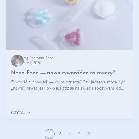
mgr inż. Anna Sobol
4 maj 2026
Novel Food — nowa żywność co to znaczy?
Żywność z innowacji — co to oznacza? Czy jedzenie może być
„nowe”, nawet jeśli było już gdzieś na świecie spożywane od
wieków? Czy w składnikach spożywczych mogą być obecne
jakieś nanomateriały? Dowiesz się tego z niniejszego artykułu:
poznasz definicję n
CZYTAJ
1
2
3
4
5