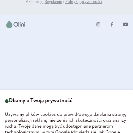
Akceptuję
Regulamin
i
Politykę prywatności
.
ul. Strzegomska 49
693 222 687
58-160 Świebodzice
Dbamy o Twoją prywatność
sklep@olini.pl
Polska
NIP 8860027066
Używamy plików cookies do prawidłowego działania strony,
REGON 890213034
personalizacji reklam, mierzenia ich skuteczności oraz analizy
ruchu. Twoje dane mogą być udostępniane partnerom
INFORMACJE
technologicznym, w tym Google (
dowiedz się, jak Google