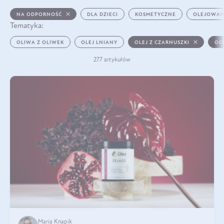
NA ODPORNOŚĆ
DLA DZIECI
KOSMETYCZNE
OLEJOWAN
Tematyka:
OLIWA Z OLIWEK
OLEJ LNIANY
OLEJ Z CZARNUSZKI
OC
277 artykułów
Maria Knapik