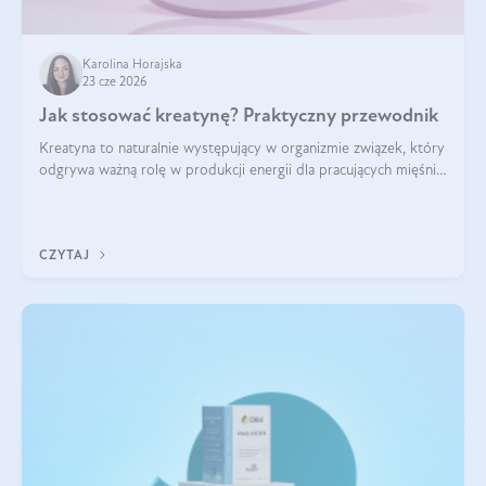
Karolina Horajska
23 cze 2026
Jak stosować kreatynę? Praktyczny przewodnik
Kreatyna to naturalnie występujący w organizmie związek, który
odgrywa ważną rolę w produkcji energii dla pracujących mięśni.
Choć przez lata kojarzono ją głównie ze sportami siłowymi, dziś
jest jednym z najlepiej przebadanych suplementów
stosowanych prze
CZYTAJ