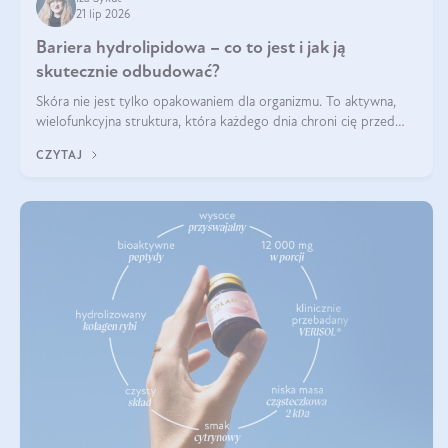
21 lip 2026
Bariera hydrolipidowa – co to jest i jak ją
skutecznie odbudować?
Skóra nie jest tylko opakowaniem dla organizmu. To aktywna,
wielofunkcyjna struktura, która każdego dnia chroni cię przed
utratą wody, wahaniami temperatury i czynnikami
CZYTAJ
środowiskowymi. Jednym z jej kluczowych elementów jest
bariera hydrolipidowa.