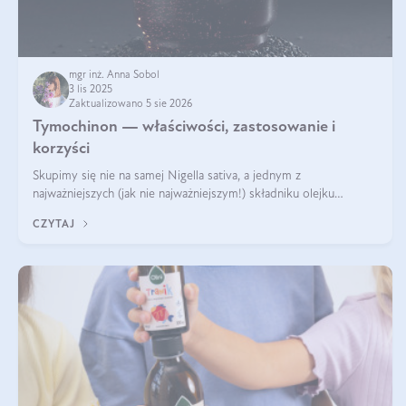
mgr inż. Anna Sobol
3 lis 2025
Zaktualizowano 5 sie 2026
Tymochinon — właściwości, zastosowanie i
korzyści
Skupimy się nie na samej Nigella sativa, a jednym z
najważniejszych (jak nie najważniejszym!) składniku olejku
eterycznego z czarnuszki: tymochinonie.
CZYTAJ