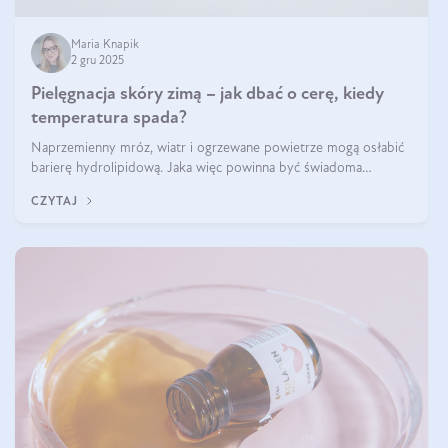
Maria Knapik
2 gru 2025
Pielęgnacja skóry zimą – jak dbać o cerę, kiedy
temperatura spada?
Naprzemienny mróz, wiatr i ogrzewane powietrze mogą osłabić
barierę hydrolipidową. Jaka więc powinna być świadoma
pielęgnacja w okresie chłodnych miesięcy?
CZYTAJ