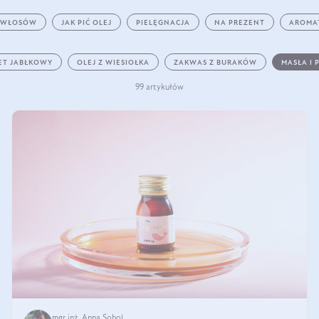
 WŁOSÓW
JAK PIĆ OLEJ
PIELĘGNACJA
NA PREZENT
AROMA
ET JABŁKOWY
OLEJ Z WIESIOŁKA
ZAKWAS Z BURAKÓW
MASŁA I 
99 artykułów
mgr inż. Anna Sobol