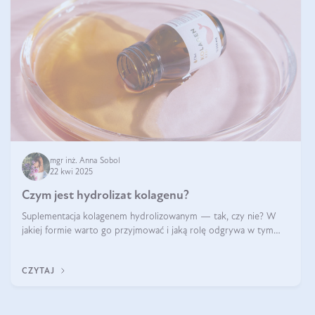
mgr inż. Anna Sobol
22 kwi 2025
Czym jest hydrolizat kolagenu?
Suplementacja kolagenem hydrolizowanym — tak, czy nie? W
jakiej formie warto go przyjmować i jaką rolę odgrywa w tym
wszystkim jego hydroliza czy liofilizacja?
CZYTAJ