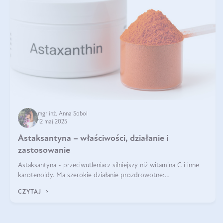
mgr inż. Anna Sobol
12 maj 2025
Astaksantyna – właściwości, działanie i
zastosowanie
Astaksantyna - przeciwutleniacz silniejszy niż witamina C i inne
karotenoidy. Ma szerokie działanie prozdrowotne:
przeciwzapalne, przeciwnowotworowe i immunomodulacyjne.
CZYTAJ