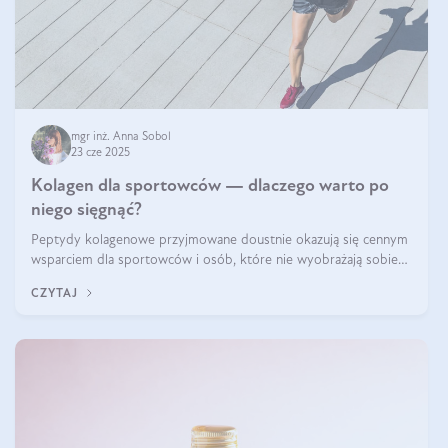
mgr inż. Anna Sobol
23 cze 2025
Kolagen dla sportowców — dlaczego warto po
niego sięgnąć?
Peptydy kolagenowe przyjmowane doustnie okazują się cennym
wsparciem dla sportowców i osób, które nie wyobrażają sobie
życia bez intensywnego ruchu.
CZYTAJ