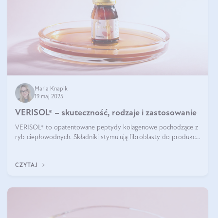
Maria Knapik
19 maj 2025
VERISOL® – skuteczność, rodzaje i zastosowanie
VERISOL® to opatentowane peptydy kolagenowe pochodzące z
ryb ciepłowodnych. Składniki stymulują fibroblasty do produkcji
kolagenu i elastyny w skórze. Kolagen VERISOL® zapewnia
wysoką biodostępność i umożliwia skuteczne dotarcie do
CZYTAJ
komórek skóry.