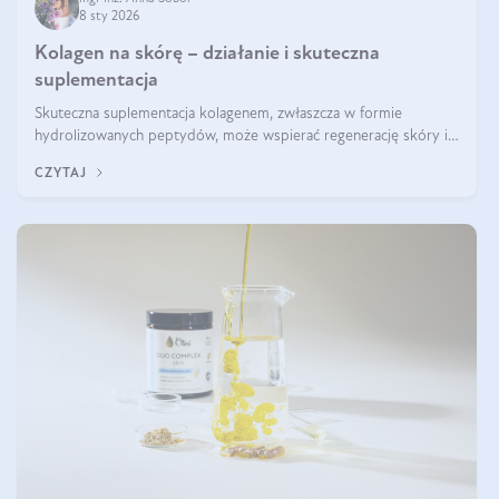
8 sty 2026
Kolagen na skórę – działanie i skuteczna
suplementacja
Skuteczna suplementacja kolagenem, zwłaszcza w formie
hydrolizowanych peptydów, może wspierać regenerację skóry i
poprawiać jej wygląd, jeśli jest połączona z odpowiednią dietą i
CZYTAJ
regularnością stosowania.