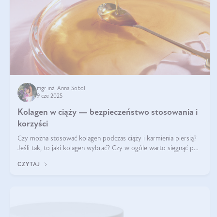
mgr inż. Anna Sobol
9 cze 2025
Kolagen w ciąży — bezpieczeństwo stosowania i
korzyści
Czy można stosować kolagen podczas ciąży i karmienia piersią?
Jeśli tak, to jaki kolagen wybrać? Czy w ogóle warto sięgnąć po
ten rodzaj suplementacji?
CZYTAJ