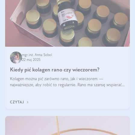
mgr inż. Anna Sobol
22 maj 2025
Kiedy pić kolagen rano czy wieczorem?
Kolagen można pić zarówno rano, jak i wieczorem —
najważniejsze, aby robić to regularnie. Rano ma szansę wspierać
energię i metabolizm, a wieczorem regenerację organizmu
podczas snu.
CZYTAJ