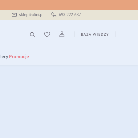
sklep@olini.pl
693 222 687
BAZA WIEDZY
lery
Promocje