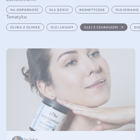
NA ODPORNOŚĆ
DLA DZIECI
KOSMETYCZNE
OLEJOWANIE
Tematyka:
OLIWA Z OLIWEK
OLEJ LNIANY
OLEJ Z CZARNUSZKI
OC
Iza Sykut