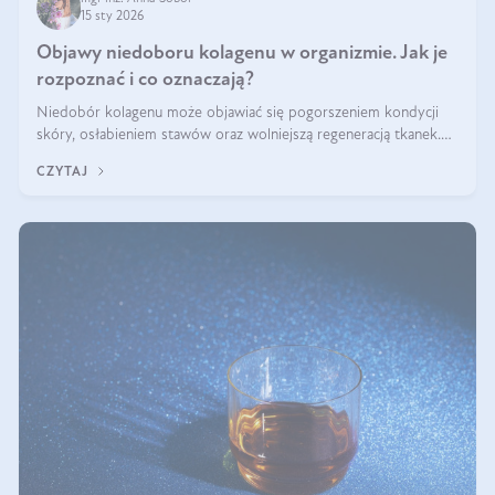
15 sty 2026
Objawy niedoboru kolagenu w organizmie. Jak je
rozpoznać i co oznaczają?
Niedobór kolagenu może objawiać się pogorszeniem kondycji
skóry, osłabieniem stawów oraz wolniejszą regeneracją tkanek.
Do najczęstszych sygnałów należą utrata jędrności i elastyczności
CZYTAJ
skóry, bóle stawów, łamliwość paznokci oraz osłabienie włosów.