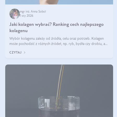
mgr inż. Anna Sobol
1 sty 2026
Jaki kolagen wybrać? Ranking cech najlepszego
kolagenu
Wybór kolagenu zależy od źródła, celu oraz potrzeb. Kolagen
może pochodzić z różnych źródeł, np. ryb, bydła czy drobiu, a
każdy typ ma swoje unikatowe właściwości. Dla skóry najlepiej
CZYTAJ
sprawdza się kolagen rybi, a dla wspierania stawów — kolagen
bydlęcy.