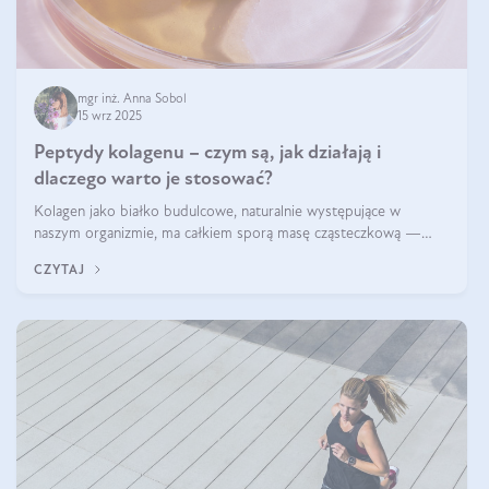
mgr inż. Anna Sobol
15 wrz 2025
Peptydy kolagenu – czym są, jak działają i
dlaczego warto je stosować?
Kolagen jako białko budulcowe, naturalnie występujące w
naszym organizmie, ma całkiem sporą masę cząsteczkową —
nawet do 300 kDa. Jeśli chcielibyśmy suplementować go w tej
CZYTAJ
formie, byłby trudno strawialny. Aby był lepiej przyswajalny i
bardziej biodostępny