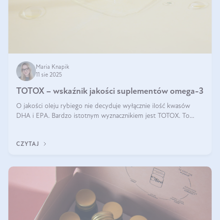
Maria Knapik
11 sie 2025
TOTOX – wskaźnik jakości suplementów omega-3
O jakości oleju rybiego nie decyduje wyłącznie ilość kwasów
DHA i EPA. Bardzo istotnym wyznacznikiem jest TOTOX. To
wskaźnik, który pokazuje skuteczność, świeżość oraz
bezpieczeństwo suplementu?
CZYTAJ