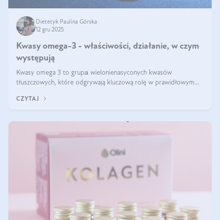
Dietetyk Paulina Górska
12 gru 2025
Kwasy omega-3 - właściwości, działanie, w czym
występują
Kwasy omega 3 to grupа wielonienasyconych kwasów
tłuszczowych, które odgrywają kluczową rolę w prawidłowym
funkcjonowaniu organizmu – wspierają pracę serca, mózgu i
CZYTAJ
układu odpornościowego.