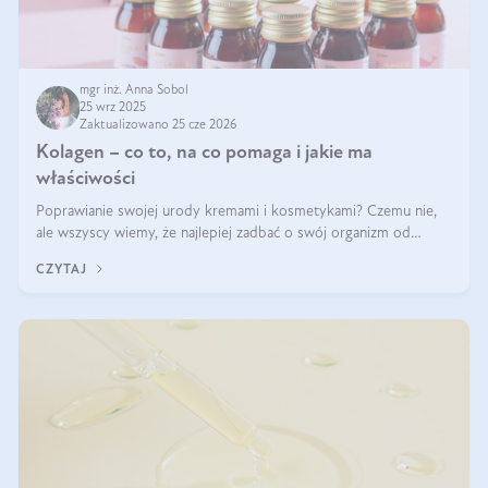
mgr inż. Anna Sobol
25 wrz 2025
Zaktualizowano 25 cze 2026
Kolagen – co to, na co pomaga i jakie ma
właściwości
Poprawianie swojej urody kremami i kosmetykami? Czemu nie,
ale wszyscy wiemy, że najlepiej zadbać o swój organizm od
wewnątrz — to solidna podstawa do tego, by nasz wygląd
CZYTAJ
zewnętrzny prezentował się zdrowo i atrakcyjnie. Stosowanie
wysokiej jakości suplem