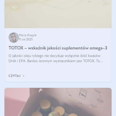
Maria Knapik
11 sie 2025
TOTOX – wskaźnik jakości suplementów omega-3
O jakości oleju rybiego nie decyduje wyłącznie ilość kwasów
DHA i EPA. Bardzo istotnym wyznacznikiem jest TOTOX. To
wskaźnik, który pokazuje skuteczność, świeżość oraz
bezpieczeństwo suplementu?
CZYTAJ