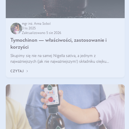
mgr inż. Anna Sobol
3 lis 2025
Zaktualizowano 5 sie 2026
Tymochinon — właściwości, zastosowanie i
korzyści
Skupimy się nie na samej Nigella sativa, a jednym z
najważniejszych (jak nie najważniejszym!) składniku olejku
eterycznego z czarnuszki: tymochinonie.
CZYTAJ