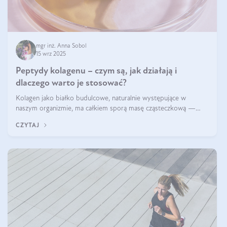
mgr inż. Anna Sobol
15 wrz 2025
Peptydy kolagenu – czym są, jak działają i
dlaczego warto je stosować?
Kolagen jako białko budulcowe, naturalnie występujące w
naszym organizmie, ma całkiem sporą masę cząsteczkową —
nawet do 300 kDa. Jeśli chcielibyśmy suplementować go w tej
CZYTAJ
formie, byłby trudno strawialny. Aby był lepiej przyswajalny i
bardziej biodostępny