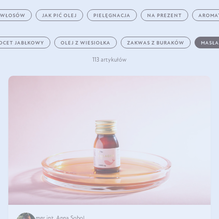
 WŁOSÓW
JAK PIĆ OLEJ
PIELĘGNACJA
NA PREZENT
AROMA
OCET JABŁKOWY
OLEJ Z WIESIOŁKA
ZAKWAS Z BURAKÓW
MASŁA
113 artykułów
mgr inż. Anna Sobol