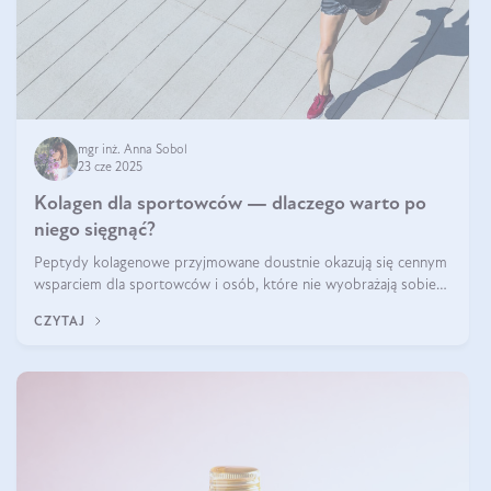
mgr inż. Anna Sobol
23 cze 2025
Kolagen dla sportowców — dlaczego warto po
niego sięgnąć?
Peptydy kolagenowe przyjmowane doustnie okazują się cennym
wsparciem dla sportowców i osób, które nie wyobrażają sobie
życia bez intensywnego ruchu.
CZYTAJ