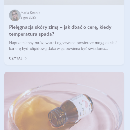
Maria Knapik
2 gru 2025
Pielęgnacja skóry zimą – jak dbać o cerę, kiedy
temperatura spada?
Naprzemienny mróz, wiatr i ogrzewane powietrze mogą osłabić
barierę hydrolipidową. Jaka więc powinna być świadoma
pielęgnacja w okresie chłodnych miesięcy?
CZYTAJ