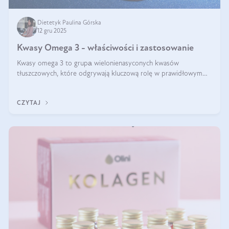
Dietetyk Paulina Górska
12 gru 2025
Kwasy Omega 3 - właściwości i zastosowanie
Kwasy omega 3 to grupа wielonienasyconych kwasów
tłuszczowych, które odgrywają kluczową rolę w prawidłowym
funkcjonowaniu organizmu – wspierają pracę serca, mózgu i
układu odpornościowego.
CZYTAJ