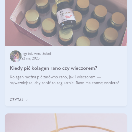
mgr inż. Anna Sobol
22 maj 2025
Kiedy pić kolagen rano czy wieczorem?
Kolagen można pić zarówno rano, jak i wieczorem —
najważniejsze, aby robić to regularnie. Rano ma szansę wspierać
energię i metabolizm, a wieczorem regenerację organizmu
podczas snu.
CZYTAJ