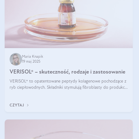
Maria Knapik
19 maj 2025
VERISOL® – skuteczność, rodzaje i zastosowanie
VERISOL® to opatentowane peptydy kolagenowe pochodzące z
ryb ciepłowodnych. Składniki stymulują fibroblasty do produkcji
kolagenu i elastyny w skórze. Kolagen VERISOL® zapewnia
wysoką biodostępność i umożliwia skuteczne dotarcie do
CZYTAJ
komórek skóry.