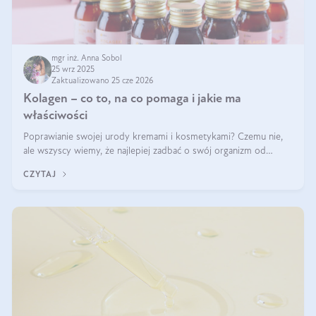
mgr inż. Anna Sobol
25 wrz 2025
Zaktualizowano 25 cze 2026
Kolagen – co to, na co pomaga i jakie ma
właściwości
Poprawianie swojej urody kremami i kosmetykami? Czemu nie,
ale wszyscy wiemy, że najlepiej zadbać o swój organizm od
wewnątrz — to solidna podstawa do tego, by nasz wygląd
CZYTAJ
zewnętrzny prezentował się zdrowo i atrakcyjnie. Stosowanie
wysokiej jakości suplem