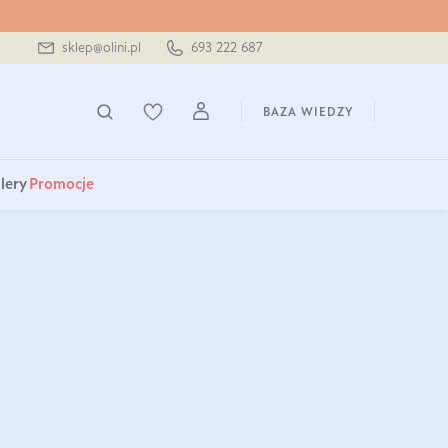
sklep@olini.pl
693 222 687
BAZA WIEDZY
lery
Promocje