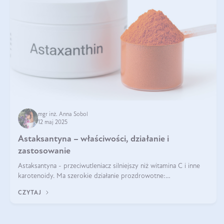
mgr inż. Anna Sobol
12 maj 2025
Astaksantyna – właściwości, działanie i
zastosowanie
Astaksantyna - przeciwutleniacz silniejszy niż witamina C i inne
karotenoidy. Ma szerokie działanie prozdrowotne:
przeciwzapalne, przeciwnowotworowe i immunomodulacyjne.
CZYTAJ