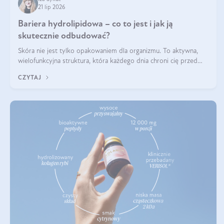
21 lip 2026
Bariera hydrolipidowa – co to jest i jak ją
skutecznie odbudować?
Skóra nie jest tylko opakowaniem dla organizmu. To aktywna,
wielofunkcyjna struktura, która każdego dnia chroni cię przed
utratą wody, wahaniami temperatury i czynnikami
CZYTAJ
środowiskowymi. Jednym z jej kluczowych elementów jest
bariera hydrolipidowa.