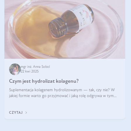
mgr inż. Anna Sobol
22 kwi 2025
Czym jest hydrolizat kolagenu?
Suplementacja kolagenem hydrolizowanym — tak, czy nie? W
jakiej formie warto go przyjmować i jaką rolę odgrywa w tym
wszystkim jego hydroliza czy liofilizacja?
CZYTAJ