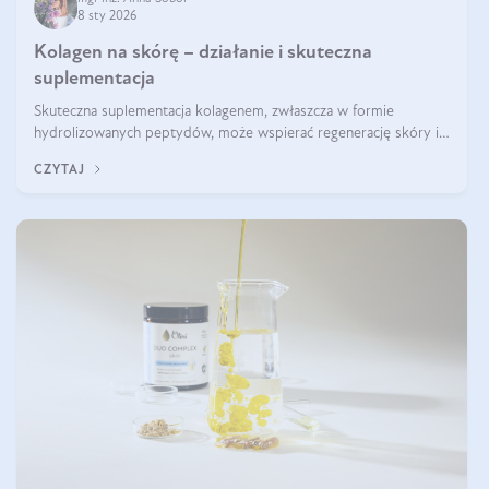
8 sty 2026
Kolagen na skórę – działanie i skuteczna
suplementacja
Skuteczna suplementacja kolagenem, zwłaszcza w formie
hydrolizowanych peptydów, może wspierać regenerację skóry i
poprawiać jej wygląd, jeśli jest połączona z odpowiednią dietą i
CZYTAJ
regularnością stosowania.