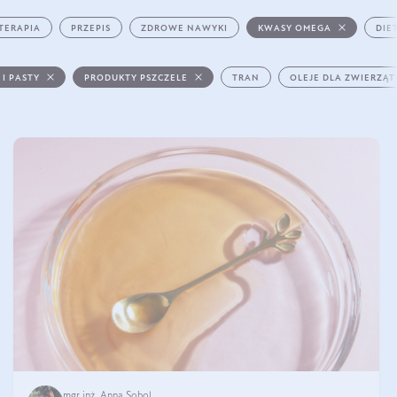
TERAPIA
PRZEPIS
ZDROWE NAWYKI
KWASY OMEGA
DIE
 I PASTY
PRODUKTY PSZCZELE
TRAN
OLEJE DLA ZWIERZĄT
mgr inż. Anna Sobol