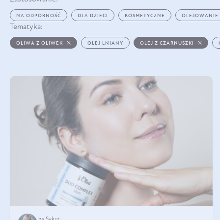
NA ODPORNOŚĆ
DLA DZIECI
KOSMETYCZNE
OLEJOWANIE
Tematyka:
OLIWA Z OLIWEK
OLEJ LNIANY
OLEJ Z CZARNUSZKI
Iza Sykut