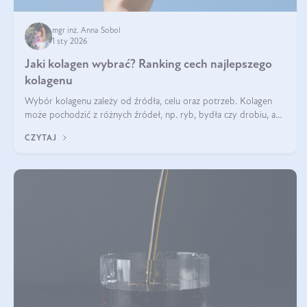
mgr inż. Anna Sobol
1 sty 2026
Jaki kolagen wybrać? Ranking cech najlepszego
kolagenu
Wybór kolagenu zależy od źródła, celu oraz potrzeb. Kolagen
może pochodzić z różnych źródeł, np. ryb, bydła czy drobiu, a
każdy typ ma swoje unikatowe właściwości. Dla skóry najlepiej
CZYTAJ
sprawdza się kolagen rybi, a dla wspierania stawów — kolagen
bydlęcy.