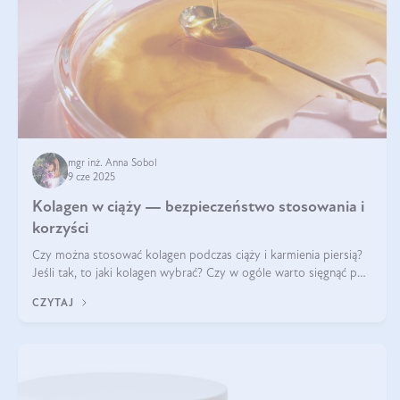
mgr inż. Anna Sobol
9 cze 2025
Kolagen w ciąży — bezpieczeństwo stosowania i
korzyści
Czy można stosować kolagen podczas ciąży i karmienia piersią?
Jeśli tak, to jaki kolagen wybrać? Czy w ogóle warto sięgnąć po
ten rodzaj suplementacji?
CZYTAJ