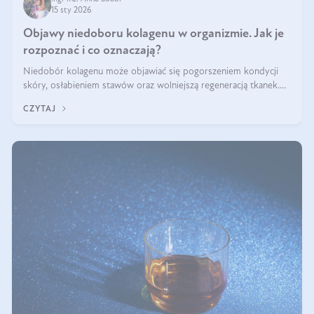
15 sty 2026
Objawy niedoboru kolagenu w organizmie. Jak je
rozpoznać i co oznaczają?
Niedobór kolagenu może objawiać się pogorszeniem kondycji
skóry, osłabieniem stawów oraz wolniejszą regeneracją tkanek.
Do najczęstszych sygnałów należą utrata jędrności i elastyczności
CZYTAJ
skóry, bóle stawów, łamliwość paznokci oraz osłabienie włosów.