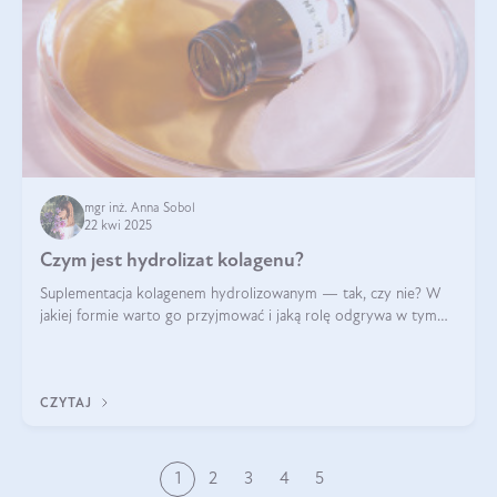
mgr inż. Anna Sobol
22 kwi 2025
Czym jest hydrolizat kolagenu?
Suplementacja kolagenem hydrolizowanym — tak, czy nie? W
jakiej formie warto go przyjmować i jaką rolę odgrywa w tym
wszystkim jego hydroliza czy liofilizacja?
CZYTAJ
1
2
3
4
5