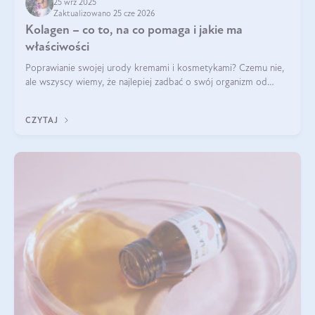
25 wrz 2025
Zaktualizowano 25 cze 2026
Kolagen – co to, na co pomaga i jakie ma
właściwości
Poprawianie swojej urody kremami i kosmetykami? Czemu nie,
ale wszyscy wiemy, że najlepiej zadbać o swój organizm od
wewnątrz — to solidna podstawa do tego, by nasz wygląd
zewnętrzny prezentował się zdrowo i atrakcyjnie. Stosowanie
CZYTAJ
wysokiej jakości suplem