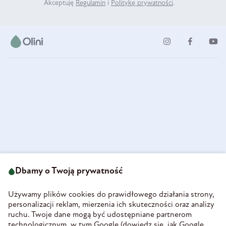
Akceptuję
Regulamin
i
Politykę prywatności
.
ul. Strzegomska 49
693 222 687
58-160 Świebodzice
Dbamy o Twoją prywatność
sklep@olini.pl
Polska
NIP 8860027066
Używamy plików cookies do prawidłowego działania strony,
REGON 890213034
personalizacji reklam, mierzenia ich skuteczności oraz analizy
ruchu. Twoje dane mogą być udostępniane partnerom
INFORMACJE
technologicznym, w tym Google (
dowiedz się, jak Google