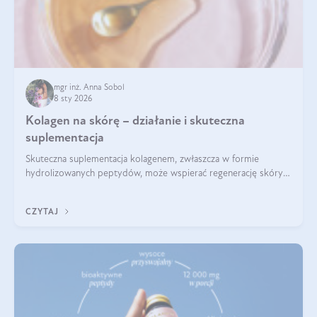
mgr inż. Anna Sobol
8 sty 2026
Kolagen na skórę – działanie i skuteczna
suplementacja
Skuteczna suplementacja kolagenem, zwłaszcza w formie
hydrolizowanych peptydów, może wspierać regenerację skóry i
poprawiać jej wygląd, jeśli jest połączona z odpowiednią dietą i
regularnością stosowania.
CZYTAJ