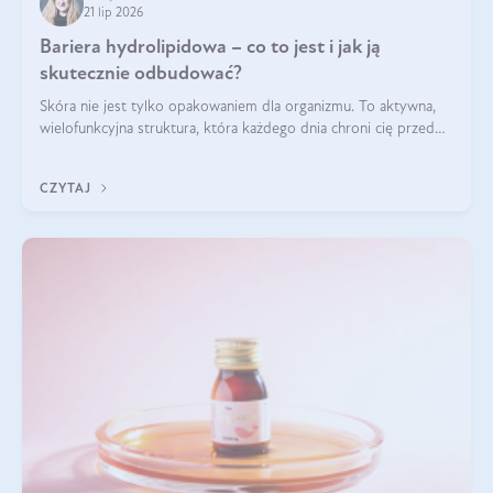
21 lip 2026
Bariera hydrolipidowa – co to jest i jak ją
skutecznie odbudować?
Skóra nie jest tylko opakowaniem dla organizmu. To aktywna,
wielofunkcyjna struktura, która każdego dnia chroni cię przed
utratą wody, wahaniami temperatury i czynnikami
środowiskowymi. Jednym z jej kluczowych elementów jest
CZYTAJ
bariera hydrolipidowa.