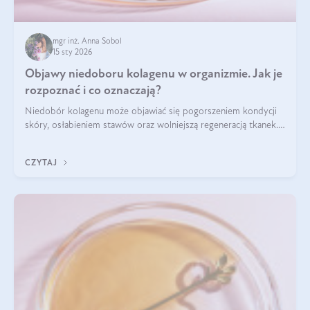
mgr inż. Anna Sobol
15 sty 2026
Objawy niedoboru kolagenu w organizmie. Jak je
rozpoznać i co oznaczają?
Niedobór kolagenu może objawiać się pogorszeniem kondycji
skóry, osłabieniem stawów oraz wolniejszą regeneracją tkanek.
Do najczęstszych sygnałów należą utrata jędrności i
elastyczności skóry, bóle stawów, łamliwość paznokci oraz
CZYTAJ
osłabienie włosów.