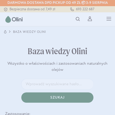
DARMOWA DOSTAWA DPD PICKUP OD 49 ZŁ 📦 3-9 SIERPNIA
Bezpieczna dostawa od 7,49 zł
693 222 687
Darmowa dostawa od 199 zł
Tłoczony zawsze na zimno
BAZA WIEDZY OLINI
Baza wiedzy Olini
Wszystko o właściwościach i zastosowaniach naturalnych
olejów
SZUKAJ
Zastosowanie: