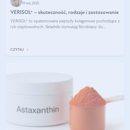
19 maj 2025
VERISOL® – skuteczność, rodzaje i zastosowanie
VERISOL® to opatentowane peptydy kolagenowe pochodzące z
ryb ciepłowodnych. Składniki stymulują fibroblasty do
produkcji kolagenu i elastyny w skórze. Kolagen VERISOL®
zapewnia wysoką biodostępność i umożliwia skuteczne dotarcie
do komórek skóry.
CZYTAJ