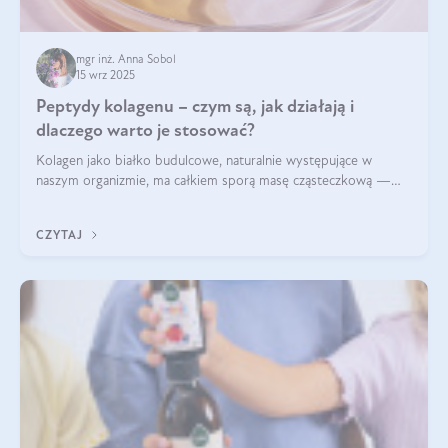
mgr inż. Anna Sobol
15 wrz 2025
Peptydy kolagenu – czym są, jak działają i
dlaczego warto je stosować?
Kolagen jako białko budulcowe, naturalnie występujące w
naszym organizmie, ma całkiem sporą masę cząsteczkową —
nawet do 300 kDa. Jeśli chcielibyśmy suplementować go w tej
formie, byłby trudno strawialny. Aby był lepiej przyswajalny i
CZYTAJ
bardziej biodostępny