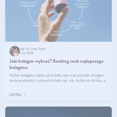
mgr inż. Anna Sobol
1 sty 2026
Jaki kolagen wybrać? Ranking cech najlepszego
kolagenu
Wybór kolagenu zależy od źródła, celu oraz potrzeb. Kolagen
może pochodzić z różnych źródeł, np. ryb, bydła czy drobiu, a
każdy typ ma swoje unikatowe właściwości. Dla skóry najlepiej
sprawdza się kolagen rybi, a dla wspierania stawów — kolagen
CZYTAJ
bydlęcy.