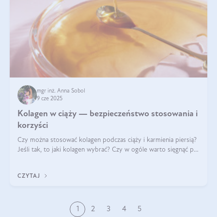
mgr inż. Anna Sobol
9 cze 2025
Kolagen w ciąży — bezpieczeństwo stosowania i
korzyści
Czy można stosować kolagen podczas ciąży i karmienia piersią?
Jeśli tak, to jaki kolagen wybrać? Czy w ogóle warto sięgnąć po
ten rodzaj suplementacji?
CZYTAJ
1
2
3
4
5