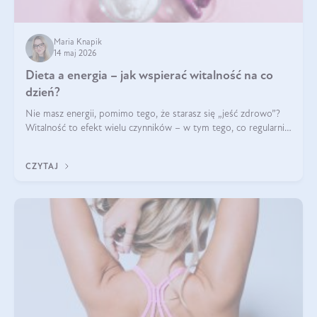
Maria Knapik
14 maj 2026
Dieta a energia – jak wspierać witalność na co
dzień?
Nie masz energii, pomimo tego, że starasz się „jeść zdrowo”?
Witalność to efekt wielu czynników – w tym tego, co regularnie
ląduje na talerzu. Zapotrzebowanie na składniki odżywcze różni
się w zależności od osoby
CZYTAJ