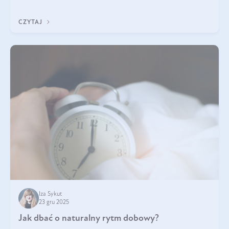
każdy typ ma swoje unikatowe właściwości. Dla skóry najlepiej
sprawdza się kolagen rybi, a dla wspierania stawów — kolagen
CZYTAJ
bydlęcy.
Iza Sykut
23 gru 2025
Jak dbać o naturalny rytm dobowy?