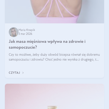
Maria Knapik
3 mar 2026
Jak masa mięśniowa wpływa na zdrowie i
samopoczucie?
Czy to możliwe, żeby duży obwód bicepsa równał się dobremu
samopoczuciu i zdrowiu? Choć jedno nie wynika z drugiego, to
jest między nimi powiązanie – masa mięśniowa może znacznie
poprawić jakość życia. W jaki sposób? W tym wpisie wszystko
CZYTAJ
wyjaśnimy.