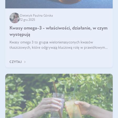
Dietetyk Paulina Górska
12 gru 2025
Kwasy omega-3 - właściwości, działanie, w czym
występują
Kwasy omega 3 to grupа wielonienasyconych kwasów
tłuszczowych, które odgrywają kluczową rolę w prawidłowym
funkcjonowaniu organizmu – wspierają pracę serca, mózgu i
układu odpornościowego.
CZYTAJ