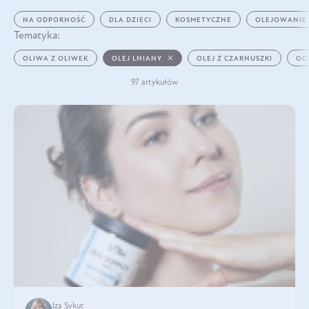
NA ODPORNOŚĆ
DLA DZIECI
KOSMETYCZNE
OLEJOWANIE
Tematyka:
OLIWA Z OLIWEK
OLEJ LNIANY
OLEJ Z CZARNUSZKI
OC
97 artykułów
Iza Sykut