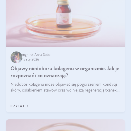
mgr inż. Anna Sobol
15 sty 2026
Objawy niedoboru kolagenu w organizmie. Jak je
rozpoznać i co oznaczają?
Niedobór kolagenu może objawiać się pogorszeniem kondycji
skóry, osłabieniem stawów oraz wolniejszą regeneracją tkanek.
Do najczęstszych sygnałów należą utrata jędrności i
elastyczności skóry, bóle stawów, łamliwość paznokci oraz
CZYTAJ
osłabienie włosów.