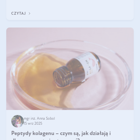
wewnątrz — to solidna podstawa do tego, by nasz wygląd
zewnętrzny prezentował się zdrowo i atrakcyjnie. Stosowanie
CZYTAJ
wysokiej jakości suplem
mgr inż. Anna Sobol
15 wrz 2025
Peptydy kolagenu – czym są, jak działają i