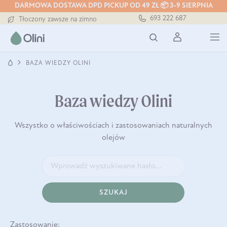
DARMOWA DOSTAWA DPD PICKUP OD 49 ZŁ 📦 3-9 SIERPNIA
Darmowa dostawa od 199 zł
693 222 687
Tłoczony zawsze na zimno
Bezpieczna dostawa od 7,49 zł
Darmowa dostawa od 199 zł
Tłoczony zawsze na zimno
BAZA WIEDZY OLINI
Baza wiedzy Olini
Wszystko o właściwościach i zastosowaniach naturalnych
olejów
SZUKAJ
Zastosowanie: