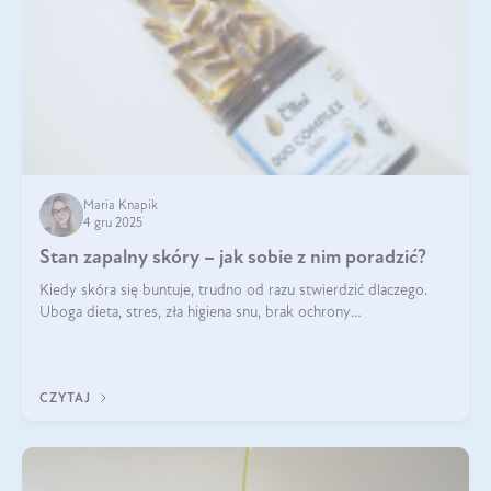
Maria Knapik
4 gru 2025
Stan zapalny skóry – jak sobie z nim poradzić?
Kiedy skóra się buntuje, trudno od razu stwierdzić dlaczego.
Uboga dieta, stres, zła higiena snu, brak ochrony
przeciwsłonecznej – powodów nasilenia stanów zapalnych może
być wiele. Jak poradzić sobie z ich przyczynami i skutkami?
CZYTAJ