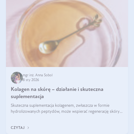
mgr inż. Anna Sobol
8 sty 2026
Kolagen na skórę – działanie i skuteczna
suplementacja
Skuteczna suplementacja kolagenem, zwłaszcza w formie
hydrolizowanych peptydów, może wspierać regenerację skóry i
poprawiać jej wygląd, jeśli jest połączona z odpowiednią dietą i
regularnością stosowania.
CZYTAJ