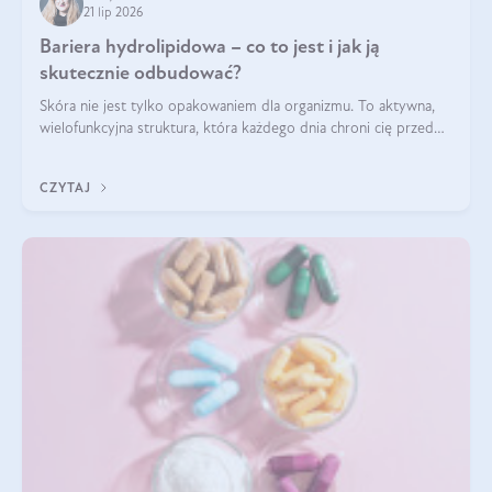
21 lip 2026
Bariera hydrolipidowa – co to jest i jak ją
skutecznie odbudować?
Skóra nie jest tylko opakowaniem dla organizmu. To aktywna,
wielofunkcyjna struktura, która każdego dnia chroni cię przed
utratą wody, wahaniami temperatury i czynnikami
środowiskowymi. Jednym z jej kluczowych elementów jest
CZYTAJ
bariera hydrolipidowa.