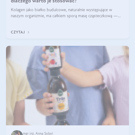
dlaczego warto je stosować?
Kolagen jako białko budulcowe, naturalnie występujące w
naszym organizmie, ma całkiem sporą masę cząsteczkową —
nawet do 300 kDa. Jeśli chcielibyśmy suplementować go w tej
formie, byłby trudno strawialny. Aby był lepiej przyswajalny i
CZYTAJ
bardziej biodostępny
mgr inż. Anna Sobol