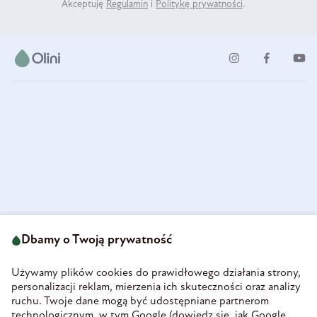
Akceptuję
Regulamin
i
Politykę prywatności
.
ul. Strzegomska 49
693 222 687
58-160 Świebodzice
Dbamy o Twoją prywatność
sklep@olini.pl
Polska
NIP 8860027066
Używamy plików cookies do prawidłowego działania strony,
REGON 890213034
personalizacji reklam, mierzenia ich skuteczności oraz analizy
ruchu. Twoje dane mogą być udostępniane partnerom
INFORMACJE
technologicznym, w tym Google (
dowiedz się, jak Google