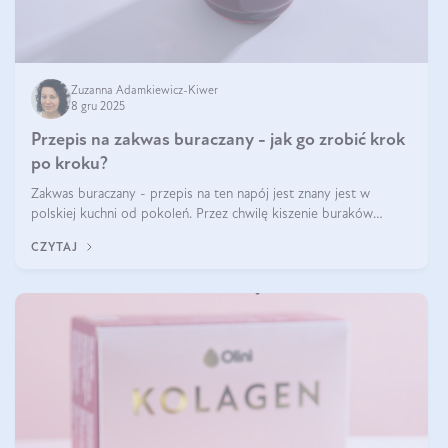
Zuzanna Adamkiewicz-Kiwer
8 gru 2025
Przepis na zakwas buraczany - jak go zrobić krok
po kroku?
Zakwas buraczany - przepis na ten napój jest znany jest w
polskiej kuchni od pokoleń. Przez chwilę kiszenie buraków
czerwonych zostało zapomniane, by w ostatnim czasie powrócić
CZYTAJ
na fali popularności na