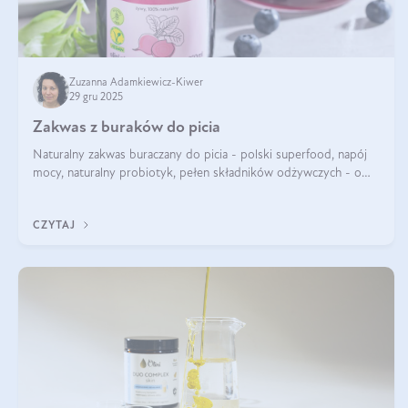
Zuzanna Adamkiewicz-Kiwer
29 gru 2025
Zakwas z buraków do picia
Naturalny zakwas buraczany do picia - polski superfood, napój
mocy, naturalny probiotyk, pełen składników odżywczych - o
zakwasie z buraka mówi się w samych superlatywach. Niektórzy
z Was usłyszeli o
CZYTAJ