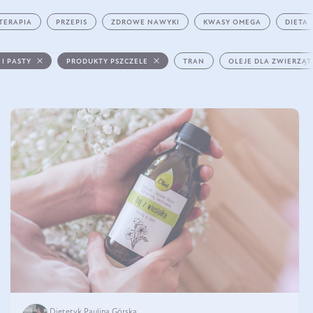
TERAPIA
PRZEPIS
ZDROWE NAWYKI
KWASY OMEGA
DIETA
 I PASTY
PRODUKTY PSZCZELE
TRAN
OLEJE DLA ZWIERZĄT
Dietetyk Paulina Górska