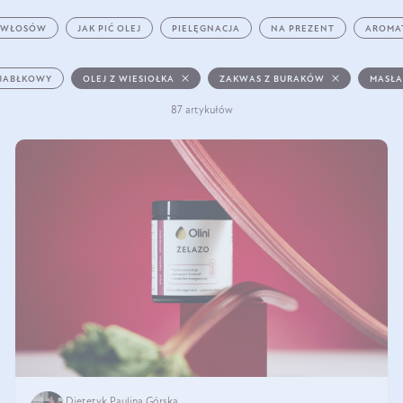
 WŁOSÓW
JAK PIĆ OLEJ
PIELĘGNACJA
NA PREZENT
AROMA
 JABŁKOWY
OLEJ Z WIESIOŁKA
ZAKWAS Z BURAKÓW
MASŁA
87 artykułów
Dietetyk Paulina Górska