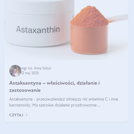
mgr inż. Anna Sobol
12 maj 2025
Astaksantyna – właściwości, działanie i
zastosowanie
Astaksantyna - przeciwutleniacz silniejszy niż witamina C i inne
karotenoidy. Ma szerokie działanie prozdrowotne:
przeciwzapalne, przeciwnowotworowe i immunomodulacyjne.
CZYTAJ