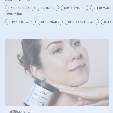
NA ODPORNOŚĆ
DLA DZIECI
KOSMETYCZNE
OLEJOWANIE
Tematyka:
OLIWA Z OLIWEK
OLEJ LNIANY
OLEJ Z CZARNUSZKI
OCET
Iza Sykut