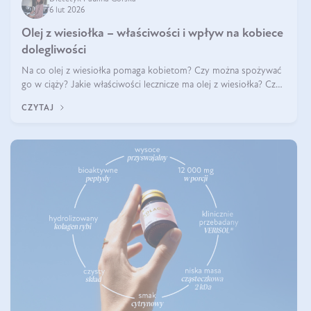
6 lut 2026
Olej z wiesiołka – właściwości i wpływ na kobiece
dolegliwości
Na co olej z wiesiołka pomaga kobietom? Czy można spożywać
go w ciąży? Jakie właściwości lecznicze ma olej z wiesiołka? Czy
jego skuteczność potwierdzają badania? Ile trzeba czekać na
CZYTAJ
efekty? Jaka jes