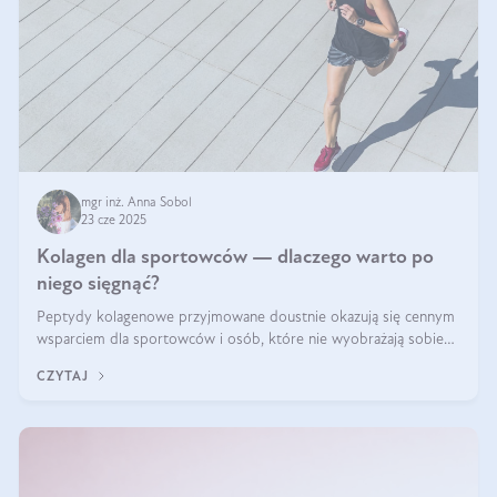
mgr inż. Anna Sobol
23 cze 2025
Kolagen dla sportowców — dlaczego warto po
niego sięgnąć?
Peptydy kolagenowe przyjmowane doustnie okazują się cennym
wsparciem dla sportowców i osób, które nie wyobrażają sobie
życia bez intensywnego ruchu.
CZYTAJ