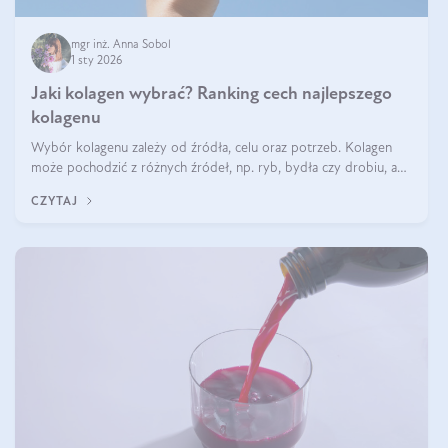
mgr inż. Anna Sobol
1 sty 2026
Jaki kolagen wybrać? Ranking cech najlepszego
kolagenu
Wybór kolagenu zależy od źródła, celu oraz potrzeb. Kolagen
może pochodzić z różnych źródeł, np. ryb, bydła czy drobiu, a
każdy typ ma swoje unikatowe właściwości. Dla skóry najlepiej
CZYTAJ
sprawdza się kolagen rybi, a dla wspierania stawów — kolagen
bydlęcy.