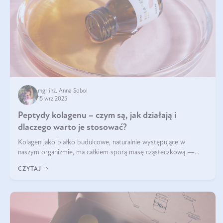
mgr inż. Anna Sobol
15 wrz 2025
Peptydy kolagenu – czym są, jak działają i
dlaczego warto je stosować?
Kolagen jako białko budulcowe, naturalnie występujące w
naszym organizmie, ma całkiem sporą masę cząsteczkową —
nawet do 300 kDa. Jeśli chcielibyśmy suplementować go w tej
CZYTAJ
formie, byłby trudno strawialny. Aby był lepiej przyswajalny i
bardziej biodostępny