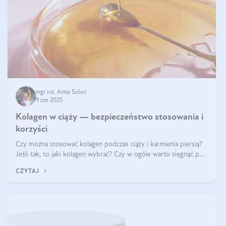
mgr inż. Anna Sobol
9 cze 2025
Kolagen w ciąży — bezpieczeństwo stosowania i
korzyści
Czy można stosować kolagen podczas ciąży i karmienia piersią?
Jeśli tak, to jaki kolagen wybrać? Czy w ogóle warto sięgnąć po
ten rodzaj suplementacji?
CZYTAJ