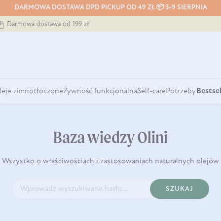
DARMOWA DOSTAWA DPD PICKUP OD 49 ZŁ 📦 3-9 SIERPNIA
Darmowa dostawa od 199 zł
leje zimnotłoczone
Żywność funkcjonalna
Self-care
Potrzeby
Bestsel
Baza wiedzy Olini
Wszystko o właściwościach i zastosowaniach naturalnych olejów
SZUKAJ