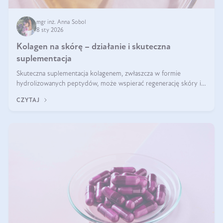
mgr inż. Anna Sobol
8 sty 2026
Kolagen na skórę – działanie i skuteczna
suplementacja
Skuteczna suplementacja kolagenem, zwłaszcza w formie
hydrolizowanych peptydów, może wspierać regenerację skóry i
poprawiać jej wygląd, jeśli jest połączona z odpowiednią dietą i
CZYTAJ
regularnością stosowania.