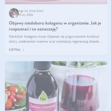
mgr inż. Anna Sobol
15 sty 2026
Objawy niedoboru kolagenu w organizmie. Jak je
rozpoznać i co oznaczają?
Niedobór kolagenu może objawiać się pogorszeniem kondycji
skóry, osłabieniem stawów oraz wolniejszą regeneracją tkanek.
Do najczęstszych sygnałów należą utrata jędrności i elastyczności
CZYTAJ
skóry, bóle stawów, łamliwość paznokci oraz osłabienie włosów.