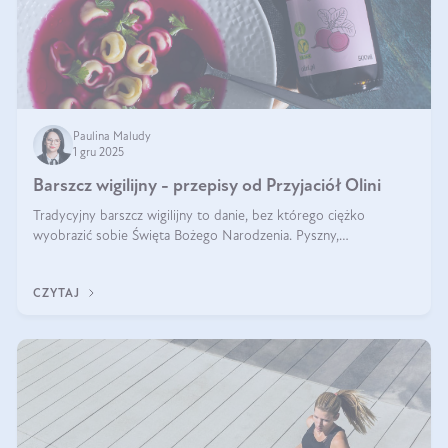
Paulina Maludy
1 gru 2025
Barszcz wigilijny - przepisy od Przyjaciół Olini
Tradycyjny barszcz wigilijny to danie, bez którego ciężko
wyobrazić sobie Święta Bożego Narodzenia. Pyszny,
aromatyczny, esencjonalny, pachnący grzybami, o pięknym
klarownym kolorze. W czym tkwi tajem
CZYTAJ