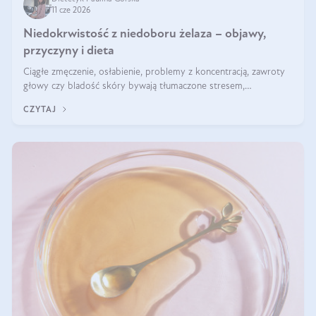
11 cze 2026
Niedokrwistość z niedoboru żelaza – objawy,
przyczyny i dieta
Ciągłe zmęczenie, osłabienie, problemy z koncentracją, zawroty
głowy czy bladość skóry bywają tłumaczone stresem,
przepracowaniem lub niedoborem snu. Tymczasem ich przyczyną
CZYTAJ
może być niedokrwistość z niedoboru żelaza.