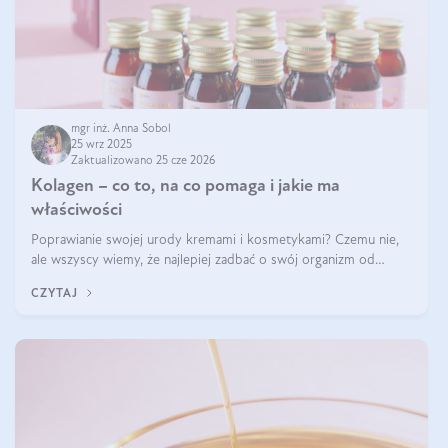
mgr inż. Anna Sobol
25 wrz 2025
Zaktualizowano 25 cze 2026
Kolagen – co to, na co pomaga i jakie ma
właściwości
Poprawianie swojej urody kremami i kosmetykami? Czemu nie,
ale wszyscy wiemy, że najlepiej zadbać o swój organizm od
wewnątrz — to solidna podstawa do tego, by nasz wygląd
CZYTAJ
zewnętrzny prezentował się zdrowo i atrakcyjnie. Stosowanie
wysokiej jakości suplem