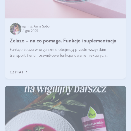
mgr inż. Anna Sobol
16 gru 2025
Żelazo – na co pomaga. Funkcje i suplementacja
Funkcje żelaza w organizmie obejmują przede wszystkim
transport tlenu i prawidłowe funkcjonowanie niektórych
enzymów. Żelazo odpowiada też za działanie układu
immunologicznego i nerwowego, szczególnie na wczesnym
CZYTAJ
etapie życia.