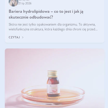
21 lip 2026
Bariera hydrolipidowa – co to jest i jak ją
skutecznie odbudować?
Skóra nie jest tylko opakowaniem dla organizmu. To aktywna,
wielofunkcyjna struktura, która każdego dnia chroni cię przed
utratą wody, wahaniami temperatury i czynnikami
CZYTAJ
środowiskowymi. Jednym z jej kluczowych elementów jest
bariera hydrolipidowa.