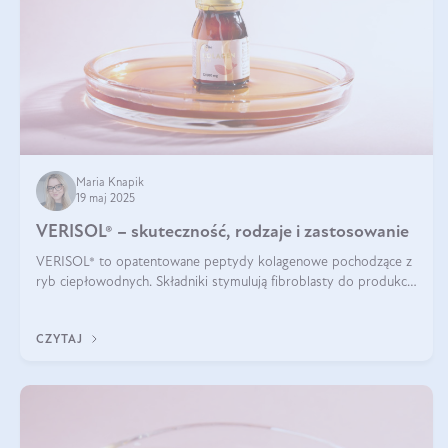
Maria Knapik
19 maj 2025
VERISOL® – skuteczność, rodzaje i zastosowanie
VERISOL® to opatentowane peptydy kolagenowe pochodzące z
ryb ciepłowodnych. Składniki stymulują fibroblasty do produkcji
kolagenu i elastyny w skórze. Kolagen VERISOL® zapewnia
wysoką biodostępność i umożliwia skuteczne dotarcie do
CZYTAJ
komórek skóry.