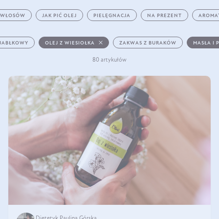
 WŁOSÓW
JAK PIĆ OLEJ
PIELĘGNACJA
NA PREZENT
AROMA
 JABŁKOWY
OLEJ Z WIESIOŁKA
ZAKWAS Z BURAKÓW
MASŁA I 
80 artykułów
Dietetyk Paulina Górska