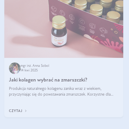
mgr inż. Anna Sobol
14 kwi 2025
Jaki kolagen wybrać na zmarszczki?
Produkcja naturalnego kolagenu zanika wraz z wiekiem,
przyczyniając się do powstawania zmarszczek. Korzystne dla
skóry efekty stosowania kolagenu w formie preparatów
doustnych potwierdzone zostały przez badania naukowe.
CZYTAJ