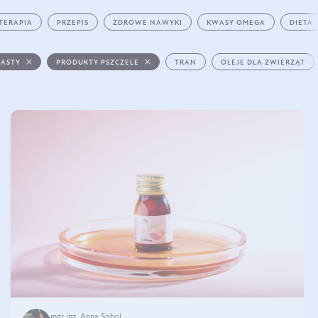
TERAPIA
PRZEPIS
ZDROWE NAWYKI
KWASY OMEGA
DIETA
PASTY
PRODUKTY PSZCZELE
TRAN
OLEJE DLA ZWIERZĄT
mgr inż. Anna Sobol