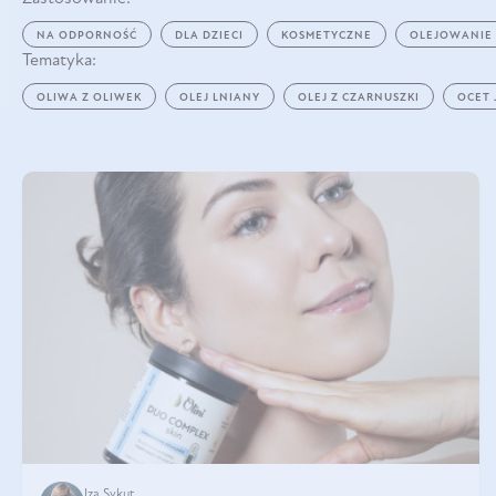
NA ODPORNOŚĆ
DLA DZIECI
KOSMETYCZNE
OLEJOWANIE
Tematyka:
OLIWA Z OLIWEK
OLEJ LNIANY
OLEJ Z CZARNUSZKI
OCET
Iza Sykut