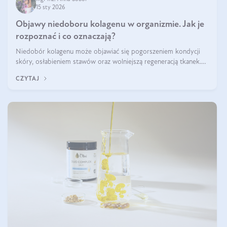
15 sty 2026
Objawy niedoboru kolagenu w organizmie. Jak je
rozpoznać i co oznaczają?
Niedobór kolagenu może objawiać się pogorszeniem kondycji
skóry, osłabieniem stawów oraz wolniejszą regeneracją tkanek.
Do najczęstszych sygnałów należą utrata jędrności i elastyczności
CZYTAJ
skóry, bóle stawów, łamliwość paznokci oraz osłabienie włosów.