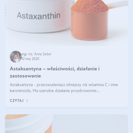
mgr inż. Anna Sobol
12 maj 2025
Astaksantyna – właściwości, działanie i
zastosowanie
Astaksantyna - przeciwutleniacz silniejszy niż witamina C i inne
karotenoidy. Ma szerokie działanie prozdrowotne:
przeciwzapalne, przeciwnowotworowe i immunomodulacyjne.
CZYTAJ