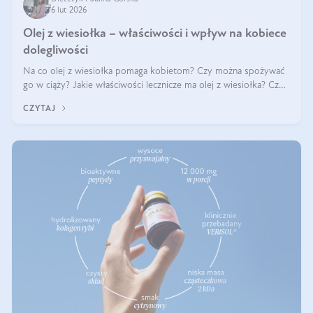
6 lut 2026
Olej z wiesiołka – właściwości i wpływ na kobiece
dolegliwości
Na co olej z wiesiołka pomaga kobietom? Czy można spożywać
go w ciąży? Jakie właściwości lecznicze ma olej z wiesiołka? Czy
jego skuteczność potwierdzają badania? Ile trzeba czekać na
CZYTAJ
efekty? Jaka jes