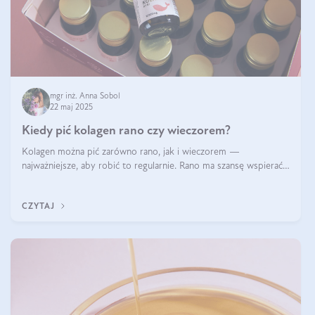
mgr inż. Anna Sobol
22 maj 2025
Kiedy pić kolagen rano czy wieczorem?
Kolagen można pić zarówno rano, jak i wieczorem —
najważniejsze, aby robić to regularnie. Rano ma szansę wspierać
energię i metabolizm, a wieczorem regenerację organizmu
podczas snu.
CZYTAJ