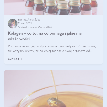
mgr inż. Anna Sobol
25 wrz 2025
Zaktualizowano 25 cze 2026
Kolagen – co to, na co pomaga i jakie ma
właściwości
Poprawianie swojej urody kremami i kosmetykami? Czemu nie,
ale wszyscy wiemy, że najlepiej zadbać o swój organizm od
wewnątrz — to solidna podstawa do tego, by nasz wygląd
CZYTAJ
zewnętrzny prezentował się zdrowo i atrakcyjnie. Stosowanie
wysokiej jakości suplem