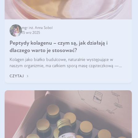
mgr inż. Anna Sobol
15 wrz 2025
Peptydy kolagenu – czym są, jak działają i
dlaczego warto je stosować?
Kolagen jako białko budulcowe, naturalnie występujące w
naszym organizmie, ma całkiem sporą masę cząsteczkową —
nawet do 300 kDa. Jeśli chcielibyśmy suplementować go w tej
CZYTAJ
formie, byłby trudno strawialny. Aby był lepiej przyswajalny i
bardziej biodostępny