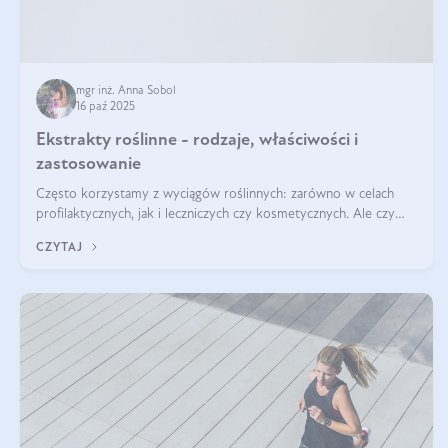
mgr inż. Anna Sobol
16 paź 2025
Ekstrakty roślinne - rodzaje, właściwości i
zastosowanie
Często korzystamy z wyciągów roślinnych: zarówno w celach
profilaktycznych, jak i leczniczych czy kosmetycznych. Ale czy
zastanawialiście się, na czym polega cały proces wydobywania
CZYTAJ
tych substancji z roślin?