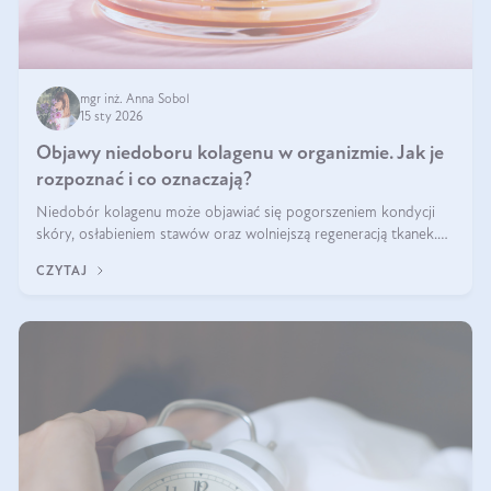
mgr inż. Anna Sobol
15 sty 2026
Objawy niedoboru kolagenu w organizmie. Jak je
rozpoznać i co oznaczają?
Niedobór kolagenu może objawiać się pogorszeniem kondycji
skóry, osłabieniem stawów oraz wolniejszą regeneracją tkanek.
Do najczęstszych sygnałów należą utrata jędrności i elastyczności
CZYTAJ
skóry, bóle stawów, łamliwość paznokci oraz osłabienie włosów.