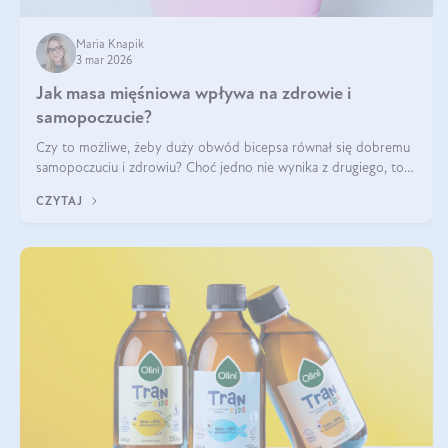
Maria Knapik
3 mar 2026
Jak masa mięśniowa wpływa na zdrowie i
samopoczucie?
Czy to możliwe, żeby duży obwód bicepsa równał się dobremu
samopoczuciu i zdrowiu? Choć jedno nie wynika z drugiego, to
jest między nimi powiązanie – masa mięśniowa może znacznie
CZYTAJ
poprawić jakość życia. W jaki sposób? W tym wpisie wszystko
wyjaśnimy.