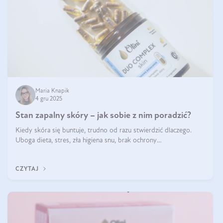
Maria Knapik
4 gru 2025
Stan zapalny skóry – jak sobie z nim poradzić?
Kiedy skóra się buntuje, trudno od razu stwierdzić dlaczego.
Uboga dieta, stres, zła higiena snu, brak ochrony
przeciwsłonecznej – powodów nasilenia stanów zapalnych może
być wiele. Jak poradzić sobie z ich przyczynami i skutkami?
CZYTAJ