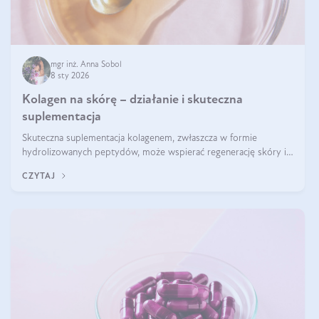
mgr inż. Anna Sobol
8 sty 2026
Kolagen na skórę – działanie i skuteczna
suplementacja
Skuteczna suplementacja kolagenem, zwłaszcza w formie
hydrolizowanych peptydów, może wspierać regenerację skóry i
poprawiać jej wygląd, jeśli jest połączona z odpowiednią dietą i
CZYTAJ
regularnością stosowania.