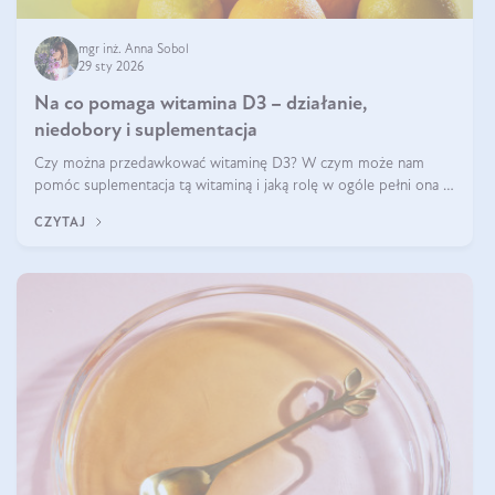
mgr inż. Anna Sobol
29 sty 2026
Na co pomaga witamina D3 – działanie,
niedobory i suplementacja
Czy można przedawkować witaminę D3? W czym może nam
pomóc suplementacja tą witaminą i jaką rolę w ogóle pełni ona w
naszym ciele? Powszechnie wiadomo, że jej przyjmowanie
CZYTAJ
zalecane jest jesienią i zimą, ale czy wiesz, dlaczego warto to
robić?