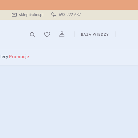
sklep@olini.pl
693 222 687
BAZA WIEDZY
lery
Promocje