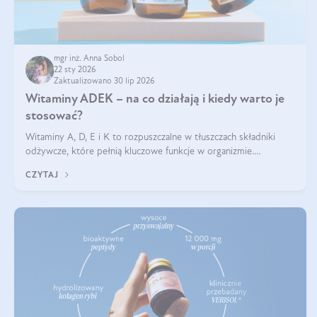
mgr inż. Anna Sobol
22 sty 2026
Zaktualizowano 30 lip 2026
Witaminy ADEK – na co działają i kiedy warto je
stosować?
Witaminy A, D, E i K to rozpuszczalne w tłuszczach składniki
odżywcze, które pełnią kluczowe funkcje w organizmie.
Wspierają zdrowie skóry i wzroku, odporność, prawidłową
CZYTAJ
krzepliwość krwi oraz mineralizację kości.