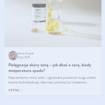
Maria Knapik
2 gru 2025
Pielęgnacja skóry zimą – jak dbać o cerę, kiedy
temperatura spada?
Naprzemienny mróz, wiatr i ogrzewane powietrze mogą osłabić
barierę hydrolipidową. Jaka więc powinna być świadoma
pielęgnacja w okresie chłodnych miesięcy?
CZYTAJ