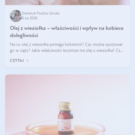
Dietetyk Paulina Górska
6 lut 2026
Olej z wiesiołka – właściwości i wpływ na kobiece
dolegliwości
Na co olej z wiesiołka pomaga kobietom? Czy można spożywać
go w ciąży? Jakie właściwości lecznicze ma olej z wiesiołka? Czy
jego skuteczność potwierdzają badania? Ile trzeba czekać na
CZYTAJ
efekty? Jaka jes