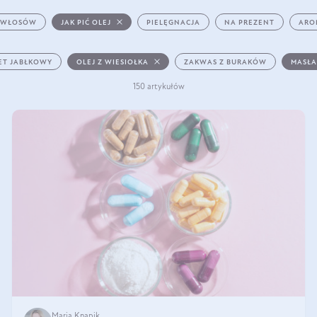
 WŁOSÓW
JAK PIĆ OLEJ
PIELĘGNACJA
NA PREZENT
ARO
ET JABŁKOWY
OLEJ Z WIESIOŁKA
ZAKWAS Z BURAKÓW
MASŁA
150 artykułów
Maria Knapik