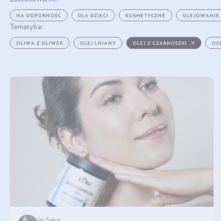
NA ODPORNOŚĆ
DLA DZIECI
KOSMETYCZNE
OLEJOWANIE
Tematyka:
OLIWA Z OLIWEK
OLEJ LNIANY
OLEJ Z CZARNUSZKI
OC
Iza Sykut