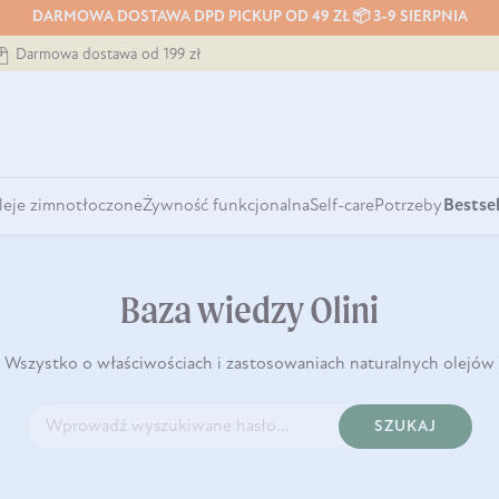
DARMOWA DOSTAWA DPD PICKUP OD 49 ZŁ 📦 3-9 SIERPNIA
Darmowa dostawa od 199 zł
leje zimnotłoczone
Żywność funkcjonalna
Self-care
Potrzeby
Bestsel
Baza wiedzy Olini
Wszystko o właściwościach i zastosowaniach naturalnych olejów
SZUKAJ