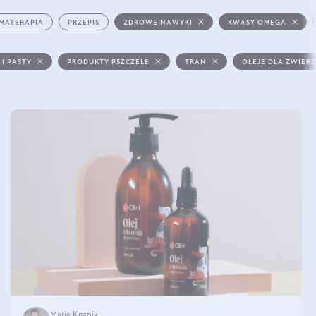
MATERAPIA
PRZEPIS
ZDROWE NAWYKI
KWASY OMEGA
 I PASTY
PRODUKTY PSZCZELE
TRAN
OLEJE DLA ZWIER
Maria Knapik