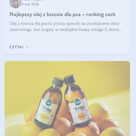
4 mar 2026
Najlepszy olej z łososia dla psa – ranking cech
Olej z łososia dla psa to prosty sposób na urozmaicenie diety
czworonoga. Jest bogaty w niezbędne kwasy omega-3, które
mogą pozytywnie wpłynąć na ogólną formę pupila. Na jakie
właściwości tego oleju rybiego warto w szczególności zwrócić
CZYTAJ
uwagę?