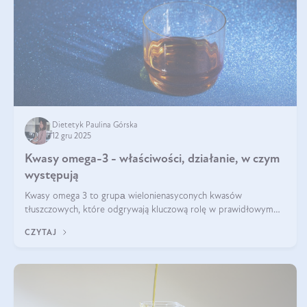
Dietetyk Paulina Górska
12 gru 2025
Kwasy omega-3 - właściwości, działanie, w czym
występują
Kwasy omega 3 to grupа wielonienasyconych kwasów
tłuszczowych, które odgrywają kluczową rolę w prawidłowym
funkcjonowaniu organizmu – wspierają pracę serca, mózgu i
CZYTAJ
układu odpornościowego.