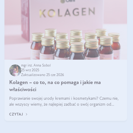
mgr inż. Anna Sobol
25 wrz 2025
Zaktualizowano 25 cze 2026
Kolagen – co to, na co pomaga i jakie ma
właściwości
Poprawianie swojej urody kremami i kosmetykami? Czemu nie,
ale wszyscy wiemy, że najlepiej zadbać o swój organizm od
wewnątrz — to solidna podstawa do tego, by nasz wygląd
CZYTAJ
zewnętrzny prezentował się zdrowo i atrakcyjnie. Stosowanie
wysokiej jakości suplem