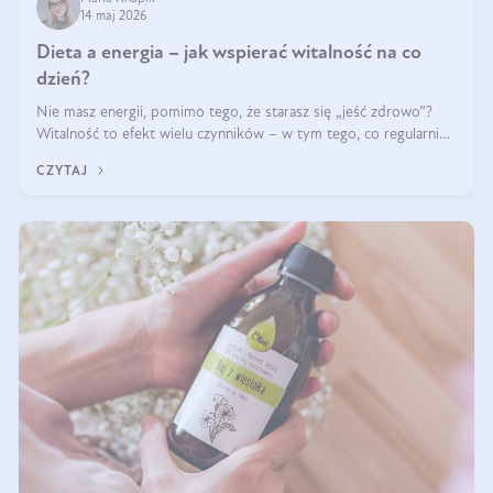
14 maj 2026
Dieta a energia – jak wspierać witalność na co
dzień?
Nie masz energii, pomimo tego, że starasz się „jeść zdrowo”?
Witalność to efekt wielu czynników – w tym tego, co regularnie
ląduje na talerzu. Zapotrzebowanie na składniki odżywcze różni
CZYTAJ
się w zależności od osoby