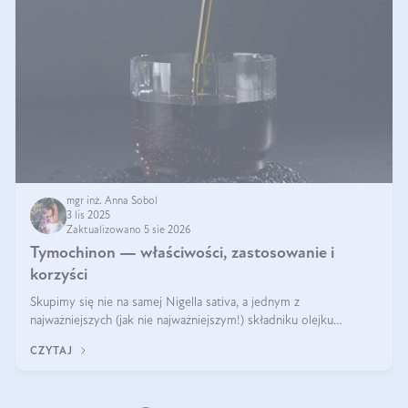
mgr inż. Anna Sobol
3 lis 2025
Zaktualizowano 5 sie 2026
Tymochinon — właściwości, zastosowanie i
korzyści
Skupimy się nie na samej Nigella sativa, a jednym z
najważniejszych (jak nie najważniejszym!) składniku olejku
eterycznego z czarnuszki: tymochinonie.
CZYTAJ