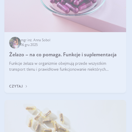
mgr inż. Anna Sobol
16 gru 2025
Żelazo – na co pomaga. Funkcje i suplementacja
Funkcje żelaza w organizmie obejmują przede wszystkim
transport tlenu i prawidłowe funkcjonowanie niektórych
enzymów. Żelazo odpowiada też za działanie układu
immunologicznego i nerwowego, szczególnie na wczesnym
CZYTAJ
etapie życia.