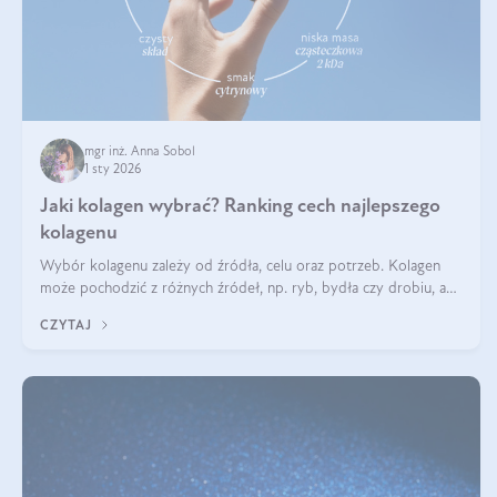
mgr inż. Anna Sobol
1 sty 2026
Jaki kolagen wybrać? Ranking cech najlepszego
kolagenu
Wybór kolagenu zależy od źródła, celu oraz potrzeb. Kolagen
może pochodzić z różnych źródeł, np. ryb, bydła czy drobiu, a
każdy typ ma swoje unikatowe właściwości. Dla skóry najlepiej
CZYTAJ
sprawdza się kolagen rybi, a dla wspierania stawów — kolagen
bydlęcy.