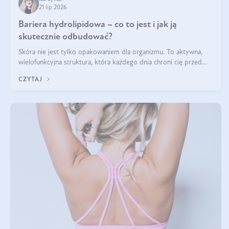
21 lip 2026
Bariera hydrolipidowa – co to jest i jak ją
skutecznie odbudować?
Skóra nie jest tylko opakowaniem dla organizmu. To aktywna,
wielofunkcyjna struktura, która każdego dnia chroni cię przed
utratą wody, wahaniami temperatury i czynnikami
CZYTAJ
środowiskowymi. Jednym z jej kluczowych elementów jest
bariera hydrolipidowa.