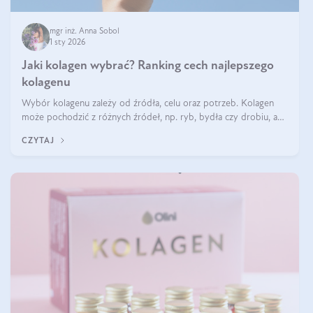
mgr inż. Anna Sobol
1 sty 2026
Jaki kolagen wybrać? Ranking cech najlepszego
kolagenu
Wybór kolagenu zależy od źródła, celu oraz potrzeb. Kolagen
może pochodzić z różnych źródeł, np. ryb, bydła czy drobiu, a
każdy typ ma swoje unikatowe właściwości. Dla skóry najlepiej
CZYTAJ
sprawdza się kolagen rybi, a dla wspierania stawów — kolagen
bydlęcy.