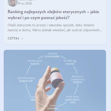
19 sty 2026
Ranking najlepszych olejków eterycznych – jakie
wybrać i po czym poznać jakość?
Olejki eteryczne to prosty i naturalny sposób, żeby zmienić
nastrój w domu. Warto jednak wiedzieć, jak wybrać odpowiednie
produkty. Po czym poznać, że są one dobrej jakości? Jakie olejki
CZYTAJ
eteryczne są najlepsze? Poznaj najważniejsze kryteria wyboru!