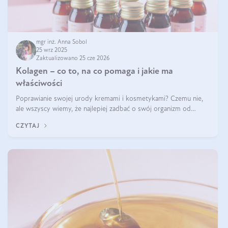
mgr inż. Anna Sobol
25 wrz 2025
Zaktualizowano 25 cze 2026
Kolagen – co to, na co pomaga i jakie ma
właściwości
Poprawianie swojej urody kremami i kosmetykami? Czemu nie,
ale wszyscy wiemy, że najlepiej zadbać o swój organizm od
wewnątrz — to solidna podstawa do tego, by nasz wygląd
CZYTAJ
zewnętrzny prezentował się zdrowo i atrakcyjnie. Stosowanie
wysokiej jakości suplem