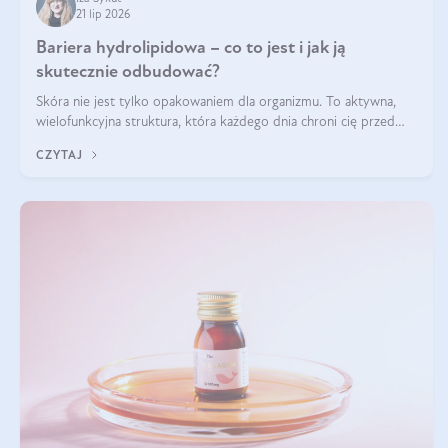
21 lip 2026
Bariera hydrolipidowa – co to jest i jak ją
skutecznie odbudować?
Skóra nie jest tylko opakowaniem dla organizmu. To aktywna,
wielofunkcyjna struktura, która każdego dnia chroni cię przed
utratą wody, wahaniami temperatury i czynnikami
CZYTAJ
środowiskowymi. Jednym z jej kluczowych elementów jest
bariera hydrolipidowa.