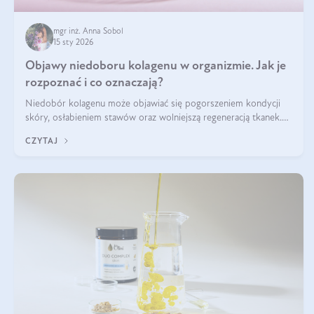
mgr inż. Anna Sobol
15 sty 2026
Objawy niedoboru kolagenu w organizmie. Jak je
rozpoznać i co oznaczają?
Niedobór kolagenu może objawiać się pogorszeniem kondycji
skóry, osłabieniem stawów oraz wolniejszą regeneracją tkanek.
Do najczęstszych sygnałów należą utrata jędrności i elastyczności
CZYTAJ
skóry, bóle stawów, łamliwość paznokci oraz osłabienie włosów.