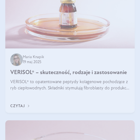
Maria Knapik
19 maj 2025
VERISOL® – skuteczność, rodzaje i zastosowanie
VERISOL® to opatentowane peptydy kolagenowe pochodzące z
ryb ciepłowodnych. Składniki stymulują fibroblasty do produkcji
kolagenu i elastyny w skórze. Kolagen VERISOL® zapewnia
wysoką biodostępność i umożliwia skuteczne dotarcie do
CZYTAJ
komórek skóry.