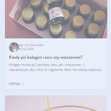
mgr inż. Anna Sobol
22 maj 2025
Kiedy pić kolagen rano czy wieczorem?
Kolagen można pić zarówno rano, jak i wieczorem —
najważniejsze, aby robić to regularnie. Rano ma szansę wspierać
energię i metabolizm, a wieczorem regenerację organizmu
podczas snu.
CZYTAJ