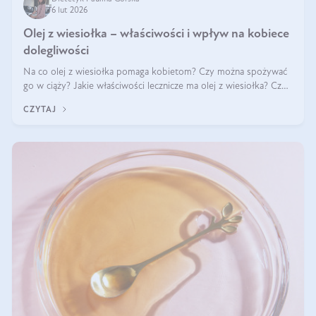
6 lut 2026
Olej z wiesiołka – właściwości i wpływ na kobiece
dolegliwości
Na co olej z wiesiołka pomaga kobietom? Czy można spożywać
go w ciąży? Jakie właściwości lecznicze ma olej z wiesiołka? Czy
jego skuteczność potwierdzają badania? Ile trzeba czekać na
CZYTAJ
efekty? Jaka jes