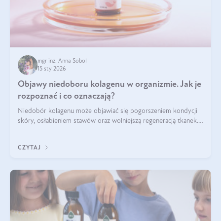
mgr inż. Anna Sobol
15 sty 2026
Objawy niedoboru kolagenu w organizmie. Jak je
rozpoznać i co oznaczają?
Niedobór kolagenu może objawiać się pogorszeniem kondycji
skóry, osłabieniem stawów oraz wolniejszą regeneracją tkanek.
Do najczęstszych sygnałów należą utrata jędrności i
elastyczności skóry, bóle stawów, łamliwość paznokci oraz
CZYTAJ
osłabienie włosów.