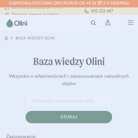
DARMOWA DOSTAWA DPD PICKUP OD 49 ZŁ 📦 3-9 SIERPNIA
Darmowa dostawa od 199 zł
693 222 687
Tłoczony zawsze na zimno
Bezpieczna dostawa od 7,49 zł
Darmowa dostawa od 199 zł
Tłoczony zawsze na zimno
BAZA WIEDZY OLINI
Baza wiedzy Olini
Wszystko o właściwościach i zastosowaniach naturalnych
olejów
SZUKAJ
Zastosowanie: