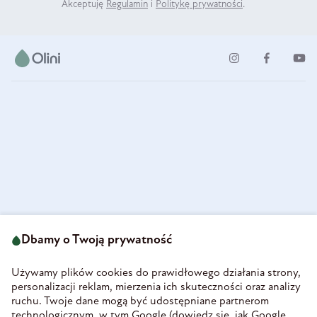
Akceptuję
Regulamin
i
Politykę prywatności
.
ul. Strzegomska 49
693 222 687
58-160 Świebodzice
Dbamy o Twoją prywatność
sklep@olini.pl
Polska
NIP 8860027066
Używamy plików cookies do prawidłowego działania strony,
REGON 890213034
personalizacji reklam, mierzenia ich skuteczności oraz analizy
ruchu. Twoje dane mogą być udostępniane partnerom
INFORMACJE
technologicznym, w tym Google (
dowiedz się, jak Google