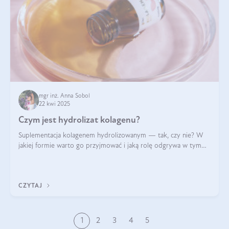
mgr inż. Anna Sobol
22 kwi 2025
Czym jest hydrolizat kolagenu?
Suplementacja kolagenem hydrolizowanym — tak, czy nie? W
jakiej formie warto go przyjmować i jaką rolę odgrywa w tym
wszystkim jego hydroliza czy liofilizacja?
CZYTAJ
1
2
3
4
5