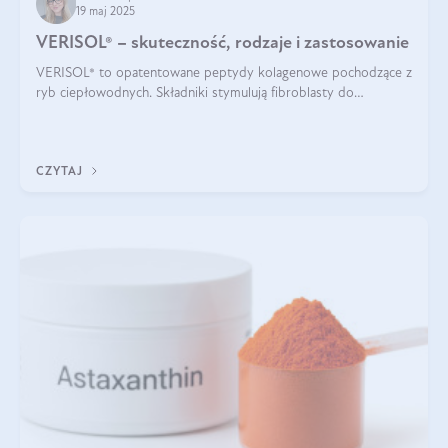
19 maj 2025
VERISOL® – skuteczność, rodzaje i zastosowanie
VERISOL® to opatentowane peptydy kolagenowe pochodzące z
ryb ciepłowodnych. Składniki stymulują fibroblasty do
produkcji kolagenu i elastyny w skórze. Kolagen VERISOL®
zapewnia wysoką biodostępność i umożliwia skuteczne dotarcie
do komórek skóry.
CZYTAJ