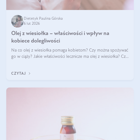
Dietetyk Paulina Górska
6 lut 2026
Olej z wiesiołka – właściwości i wpływ na
kobiece dolegliwości
Na co olej z wiesiołka pomaga kobietom? Czy można spożywać
go w ciąży? Jakie właściwości lecznicze ma olej z wiesiołka? Czy
jego skuteczność potwierdzają badania? Ile trzeba czekać na
efekty? Jaka jes
CZYTAJ