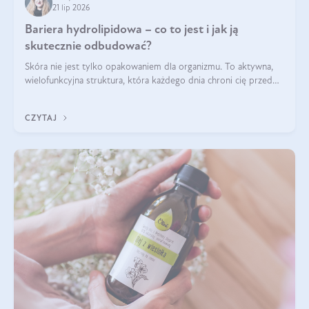
21 lip 2026
Bariera hydrolipidowa – co to jest i jak ją
skutecznie odbudować?
Skóra nie jest tylko opakowaniem dla organizmu. To aktywna,
wielofunkcyjna struktura, która każdego dnia chroni cię przed
utratą wody, wahaniami temperatury i czynnikami
środowiskowymi. Jednym z jej kluczowych elementów jest
CZYTAJ
bariera hydrolipidowa.