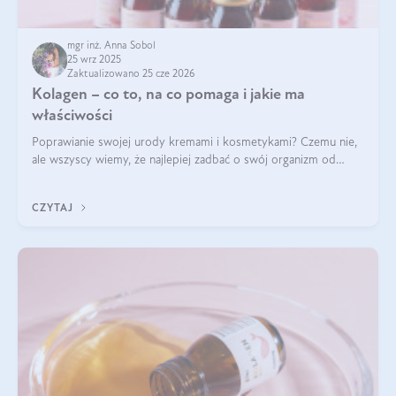
mgr inż. Anna Sobol
25 wrz 2025
Zaktualizowano 25 cze 2026
Kolagen – co to, na co pomaga i jakie ma
właściwości
Poprawianie swojej urody kremami i kosmetykami? Czemu nie,
ale wszyscy wiemy, że najlepiej zadbać o swój organizm od
wewnątrz — to solidna podstawa do tego, by nasz wygląd
zewnętrzny prezentował się zdrowo i atrakcyjnie. Stosowanie
CZYTAJ
wysokiej jakości suplem