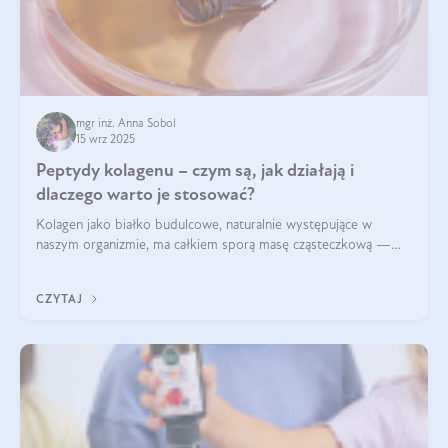
mgr inż. Anna Sobol
15 wrz 2025
Peptydy kolagenu – czym są, jak działają i
dlaczego warto je stosować?
Kolagen jako białko budulcowe, naturalnie występujące w
naszym organizmie, ma całkiem sporą masę cząsteczkową —
nawet do 300 kDa. Jeśli chcielibyśmy suplementować go w tej
formie, byłby trudno strawialny. Aby był lepiej przyswajalny i
CZYTAJ
bardziej biodostępny