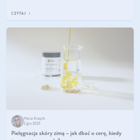
każdy typ ma swoje unikatowe właściwości. Dla skóry najlepiej
sprawdza się kolagen rybi, a dla wspierania stawów — kolagen
CZYTAJ
bydlęcy.
Maria Knapik
2 gru 2025
Pielęgnacja skóry zimą – jak dbać o cerę, kiedy