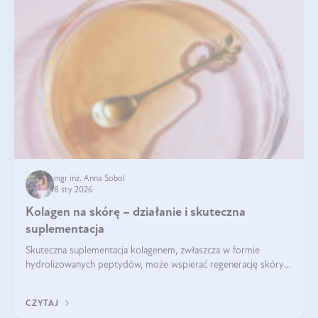
mgr inż. Anna Sobol
8 sty 2026
Kolagen na skórę – działanie i skuteczna
suplementacja
Skuteczna suplementacja kolagenem, zwłaszcza w formie
hydrolizowanych peptydów, może wspierać regenerację skóry i
poprawiać jej wygląd, jeśli jest połączona z odpowiednią dietą i
regularnością stosowania.
CZYTAJ