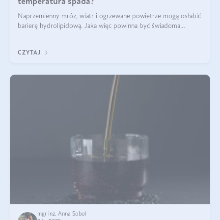
temperatura spada?
Naprzemienny mróz, wiatr i ogrzewane powietrze mogą osłabić
barierę hydrolipidową. Jaka więc powinna być świadoma
pielęgnacja w okresie chłodnych miesięcy?
CZYTAJ
mgr inż. Anna Sobol