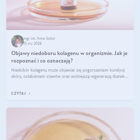
mgr inż. Anna Sobol
15 sty 2026
Objawy niedoboru kolagenu w organizmie. Jak je
rozpoznać i co oznaczają?
Niedobór kolagenu może objawiać się pogorszeniem kondycji
skóry, osłabieniem stawów oraz wolniejszą regeneracją tkanek.
Do najczęstszych sygnałów należą utrata jędrności i
elastyczności skóry, bóle stawów, łamliwość paznokci oraz
CZYTAJ
osłabienie włosów.