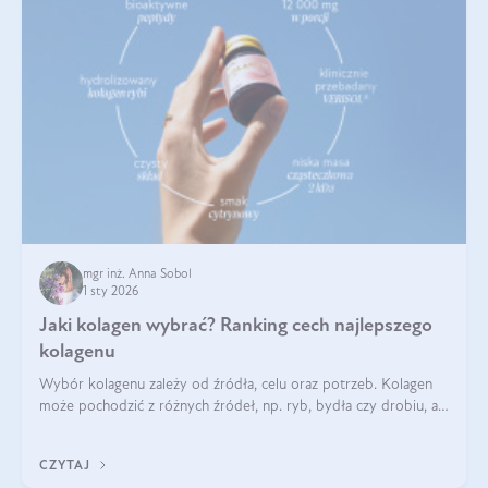
mgr inż. Anna Sobol
1 sty 2026
Jaki kolagen wybrać? Ranking cech najlepszego
kolagenu
Wybór kolagenu zależy od źródła, celu oraz potrzeb. Kolagen
może pochodzić z różnych źródeł, np. ryb, bydła czy drobiu, a
każdy typ ma swoje unikatowe właściwości. Dla skóry najlepiej
sprawdza się kolagen rybi, a dla wspierania stawów — kolagen
CZYTAJ
bydlęcy.