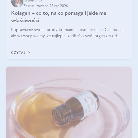
25 wrz 2025
Zaktualizowano 25 cze 2026
Kolagen – co to, na co pomaga i jakie ma
właściwości
Poprawianie swojej urody kremami i kosmetykami? Czemu nie,
ale wszyscy wiemy, że najlepiej zadbać o swój organizm od
wewnątrz — to solidna podstawa do tego, by nasz wygląd
zewnętrzny prezentował się zdrowo i atrakcyjnie. Stosowanie
CZYTAJ
wysokiej jakości suplem