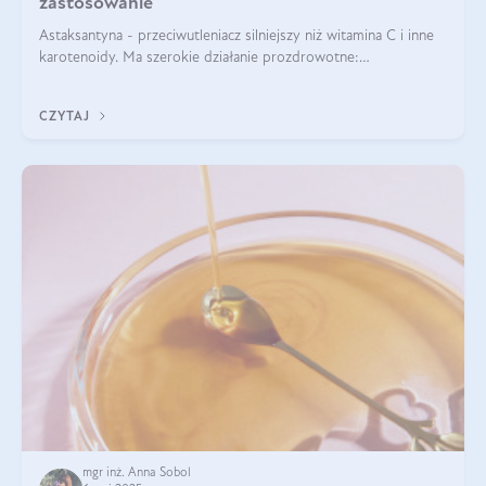
zastosowanie
Astaksantyna - przeciwutleniacz silniejszy niż witamina C i inne
karotenoidy. Ma szerokie działanie prozdrowotne:
przeciwzapalne, przeciwnowotworowe i immunomodulacyjne.
CZYTAJ
mgr inż. Anna Sobol