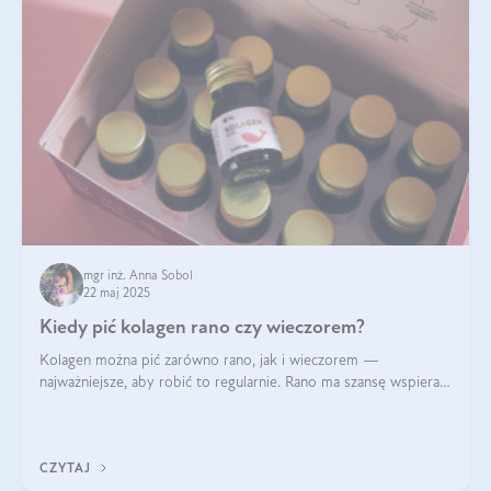
mgr inż. Anna Sobol
22 maj 2025
Kiedy pić kolagen rano czy wieczorem?
Kolagen można pić zarówno rano, jak i wieczorem —
najważniejsze, aby robić to regularnie. Rano ma szansę wspierać
energię i metabolizm, a wieczorem regenerację organizmu
podczas snu.
CZYTAJ