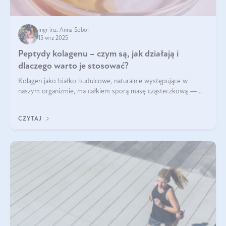
mgr inż. Anna Sobol
15 wrz 2025
Peptydy kolagenu – czym są, jak działają i
dlaczego warto je stosować?
Kolagen jako białko budulcowe, naturalnie występujące w
naszym organizmie, ma całkiem sporą masę cząsteczkową —
nawet do 300 kDa. Jeśli chcielibyśmy suplementować go w tej
formie, byłby trudno strawialny. Aby był lepiej przyswajalny i
CZYTAJ
bardziej biodostępny