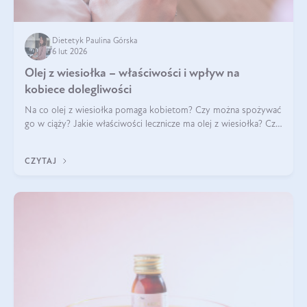
Dietetyk Paulina Górska
6 lut 2026
Olej z wiesiołka – właściwości i wpływ na
kobiece dolegliwości
Na co olej z wiesiołka pomaga kobietom? Czy można spożywać
go w ciąży? Jakie właściwości lecznicze ma olej z wiesiołka? Czy
jego skuteczność potwierdzają badania? Ile trzeba czekać na
efekty? Jaka jes
CZYTAJ