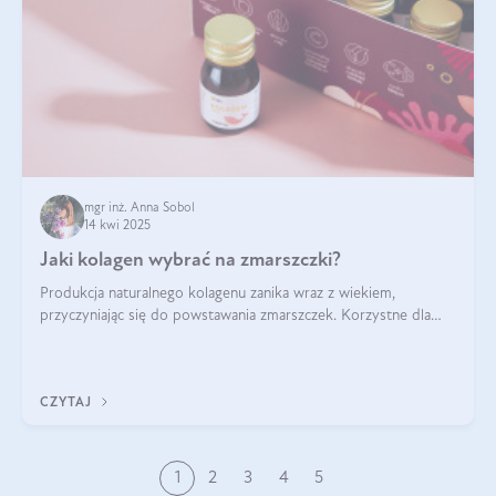
mgr inż. Anna Sobol
14 kwi 2025
Jaki kolagen wybrać na zmarszczki?
Produkcja naturalnego kolagenu zanika wraz z wiekiem,
przyczyniając się do powstawania zmarszczek. Korzystne dla
skóry efekty stosowania kolagenu w formie preparatów
doustnych potwierdzone zostały przez badania naukowe.
CZYTAJ
1
2
3
4
5