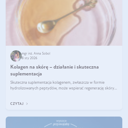
mgr inż. Anna Sobol
8 sty 2026
Kolagen na skórę – działanie i skuteczna
suplementacja
Skuteczna suplementacja kolagenem, zwłaszcza w formie
hydrolizowanych peptydów, może wspierać regenerację skóry i
poprawiać jej wygląd, jeśli jest połączona z odpowiednią dietą i
regularnością stosowania.
CZYTAJ