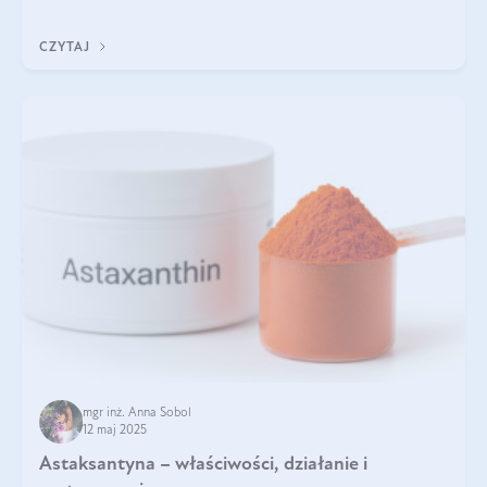
zapewnia wysoką biodostępność i umożliwia skuteczne dotarcie
do komórek skóry.
CZYTAJ
mgr inż. Anna Sobol
12 maj 2025
Astaksantyna – właściwości, działanie i