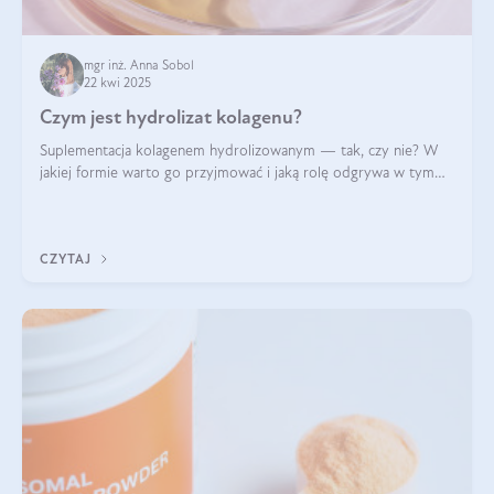
mgr inż. Anna Sobol
22 kwi 2025
Czym jest hydrolizat kolagenu?
Suplementacja kolagenem hydrolizowanym — tak, czy nie? W
jakiej formie warto go przyjmować i jaką rolę odgrywa w tym
wszystkim jego hydroliza czy liofilizacja?
CZYTAJ