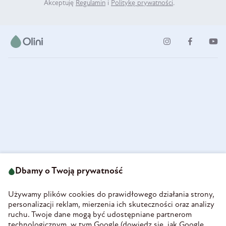
Akceptuję
Regulamin
i
Politykę prywatności
.
ul. Strzegomska 49
693 222 687
58-160 Świebodzice
Dbamy o Twoją prywatność
sklep@olini.pl
Polska
NIP 8860027066
Używamy plików cookies do prawidłowego działania strony,
REGON 890213034
personalizacji reklam, mierzenia ich skuteczności oraz analizy
ruchu. Twoje dane mogą być udostępniane partnerom
INFORMACJE
technologicznym, w tym Google (
dowiedz się, jak Google