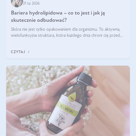
21 lip 2026
Bariera hydrolipidowa – co to jest i jak ją
skutecznie odbudować?
Skóra nie jest tylko opakowaniem dla organizmu. To aktywna,
wielofunkcyjna struktura, która każdego dnia chroni cię przed
utratą wody, wahaniami temperatury i czynnikami
środowiskowymi. Jednym z jej kluczowych elementów jest
CZYTAJ
bariera hydrolipidowa.