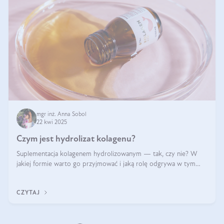
mgr inż. Anna Sobol
22 kwi 2025
Czym jest hydrolizat kolagenu?
Suplementacja kolagenem hydrolizowanym — tak, czy nie? W
jakiej formie warto go przyjmować i jaką rolę odgrywa w tym
wszystkim jego hydroliza czy liofilizacja?
CZYTAJ