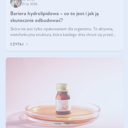
21 lip 2026
Bariera hydrolipidowa – co to jest i jak ją
skutecznie odbudować?
Skóra nie jest tylko opakowaniem dla organizmu. To aktywna,
wielofunkcyjna struktura, która każdego dnia chroni cię przed
utratą wody, wahaniami temperatury i czynnikami
CZYTAJ
środowiskowymi. Jednym z jej kluczowych elementów jest
bariera hydrolipidowa.