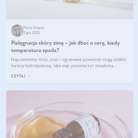
Maria Knapik
2 gru 2025
Pielęgnacja skóry zimą – jak dbać o cerę, kiedy
temperatura spada?
Naprzemienny mróz, wiatr i ogrzewane powietrze mogą osłabić
barierę hydrolipidową. Jaka więc powinna być świadoma
pielęgnacja w okresie chłodnych miesięcy?
CZYTAJ