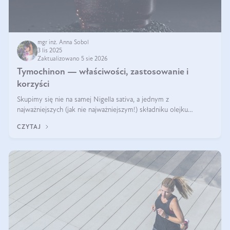
mgr inż. Anna Sobol
3 lis 2025
Zaktualizowano 5 sie 2026
Tymochinon — właściwości, zastosowanie i
korzyści
Skupimy się nie na samej Nigella sativa, a jednym z
najważniejszych (jak nie najważniejszym!) składniku olejku
eterycznego z czarnuszki: tymochinonie.
CZYTAJ