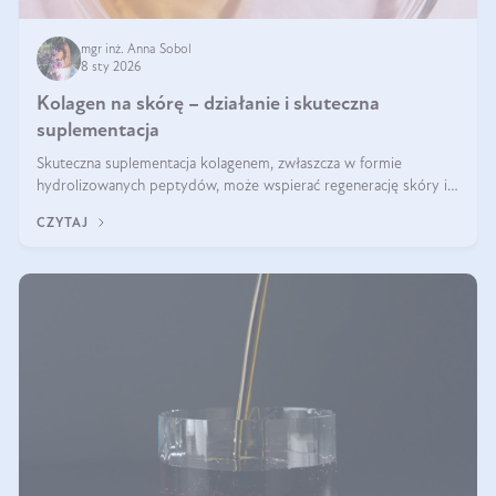
mgr inż. Anna Sobol
8 sty 2026
Kolagen na skórę – działanie i skuteczna
suplementacja
Skuteczna suplementacja kolagenem, zwłaszcza w formie
hydrolizowanych peptydów, może wspierać regenerację skóry i
poprawiać jej wygląd, jeśli jest połączona z odpowiednią dietą i
CZYTAJ
regularnością stosowania.