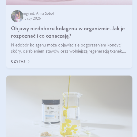
mgr inż. Anna Sobol
15 sty 2026
Objawy niedoboru kolagenu w organizmie. Jak je
rozpoznać i co oznaczają?
Niedobór kolagenu może objawiać się pogorszeniem kondycji
skóry, osłabieniem stawów oraz wolniejszą regeneracją tkanek.
Do najczęstszych sygnałów należą utrata jędrności i elastyczności
CZYTAJ
skóry, bóle stawów, łamliwość paznokci oraz osłabienie włosów.