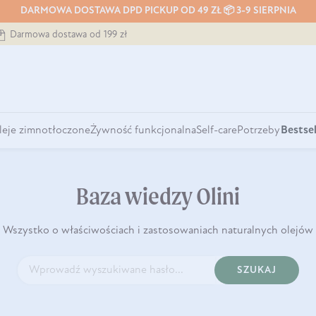
DARMOWA DOSTAWA DPD PICKUP OD 49 ZŁ 📦 3-9 SIERPNIA
Darmowa dostawa od 199 zł
leje zimnotłoczone
Żywność funkcjonalna
Self-care
Potrzeby
Bestsel
Baza wiedzy Olini
Wszystko o właściwościach i zastosowaniach naturalnych olejów
SZUKAJ