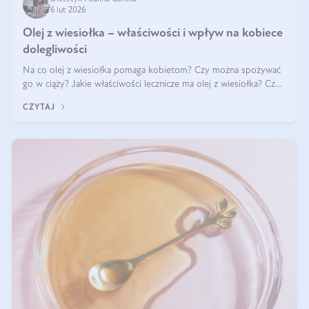
6 lut 2026
Olej z wiesiołka – właściwości i wpływ na kobiece
dolegliwości
Na co olej z wiesiołka pomaga kobietom? Czy można spożywać
go w ciąży? Jakie właściwości lecznicze ma olej z wiesiołka? Czy
jego skuteczność potwierdzają badania? Ile trzeba czekać na
CZYTAJ
efekty? Jaka jes