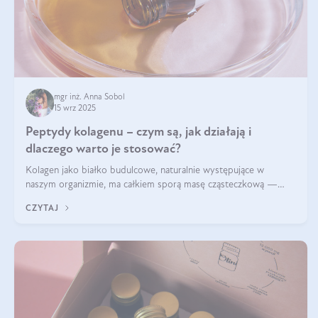
mgr inż. Anna Sobol
15 wrz 2025
Peptydy kolagenu – czym są, jak działają i
dlaczego warto je stosować?
Kolagen jako białko budulcowe, naturalnie występujące w
naszym organizmie, ma całkiem sporą masę cząsteczkową —
nawet do 300 kDa. Jeśli chcielibyśmy suplementować go w tej
CZYTAJ
formie, byłby trudno strawialny. Aby był lepiej przyswajalny i
bardziej biodostępny