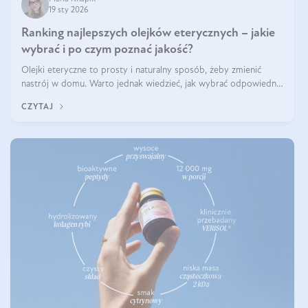
19 sty 2026
Ranking najlepszych olejków eterycznych – jakie
wybrać i po czym poznać jakość?
Olejki eteryczne to prosty i naturalny sposób, żeby zmienić
nastrój w domu. Warto jednak wiedzieć, jak wybrać odpowiednie
produkty. Po czym poznać, że są one dobrej jakości? Jakie olejki
CZYTAJ
eteryczne są najlepsze? Poznaj najważniejsze kryteria wyboru!