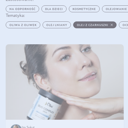
NA ODPORNOŚĆ
DLA DZIECI
KOSMETYCZNE
OLEJOWANIE
Tematyka:
OLIWA Z OLIWEK
OLEJ LNIANY
OLEJ Z CZARNUSZKI
OC
Iza Sykut