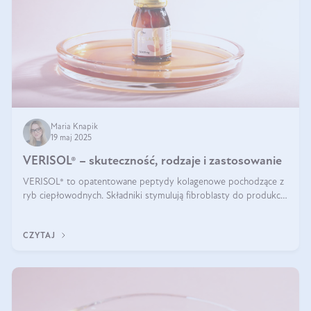
Maria Knapik
19 maj 2025
VERISOL® – skuteczność, rodzaje i zastosowanie
VERISOL® to opatentowane peptydy kolagenowe pochodzące z
ryb ciepłowodnych. Składniki stymulują fibroblasty do produkcji
kolagenu i elastyny w skórze. Kolagen VERISOL® zapewnia
wysoką biodostępność i umożliwia skuteczne dotarcie do
CZYTAJ
komórek skóry.