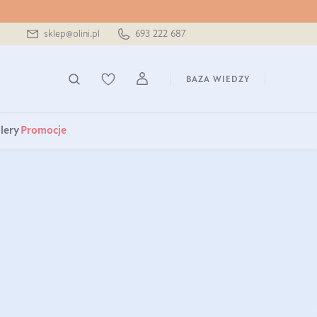
sklep@olini.pl
693 222 687
BAZA WIEDZY
lery
Promocje