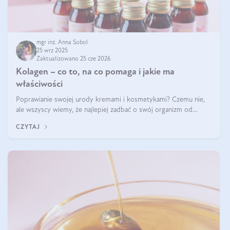
mgr inż. Anna Sobol
25 wrz 2025
Zaktualizowano 25 cze 2026
Kolagen – co to, na co pomaga i jakie ma
właściwości
Poprawianie swojej urody kremami i kosmetykami? Czemu nie,
ale wszyscy wiemy, że najlepiej zadbać o swój organizm od
wewnątrz — to solidna podstawa do tego, by nasz wygląd
CZYTAJ
zewnętrzny prezentował się zdrowo i atrakcyjnie. Stosowanie
wysokiej jakości suplem