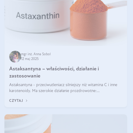
mgr inż. Anna Sobol
12 maj 2025
Astaksantyna – właściwości, działanie i
zastosowanie
Astaksantyna - przeciwutleniacz silniejszy niż witamina C i inne
karotenoidy. Ma szerokie działanie prozdrowotne:
przeciwzapalne, przeciwnowotworowe i immunomodulacyjne.
CZYTAJ