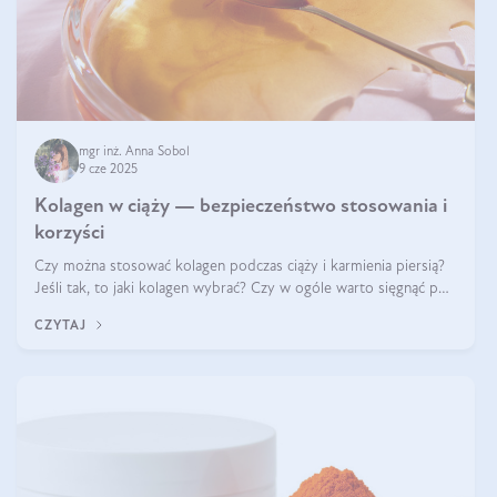
mgr inż. Anna Sobol
9 cze 2025
Kolagen w ciąży — bezpieczeństwo stosowania i
korzyści
Czy można stosować kolagen podczas ciąży i karmienia piersią?
Jeśli tak, to jaki kolagen wybrać? Czy w ogóle warto sięgnąć po
ten rodzaj suplementacji?
CZYTAJ