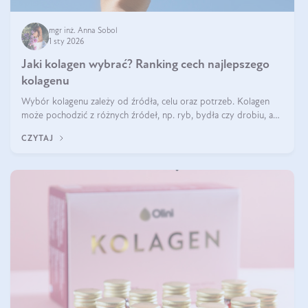
mgr inż. Anna Sobol
1 sty 2026
Jaki kolagen wybrać? Ranking cech najlepszego
kolagenu
Wybór kolagenu zależy od źródła, celu oraz potrzeb. Kolagen
może pochodzić z różnych źródeł, np. ryb, bydła czy drobiu, a
każdy typ ma swoje unikatowe właściwości. Dla skóry najlepiej
CZYTAJ
sprawdza się kolagen rybi, a dla wspierania stawów — kolagen
bydlęcy.