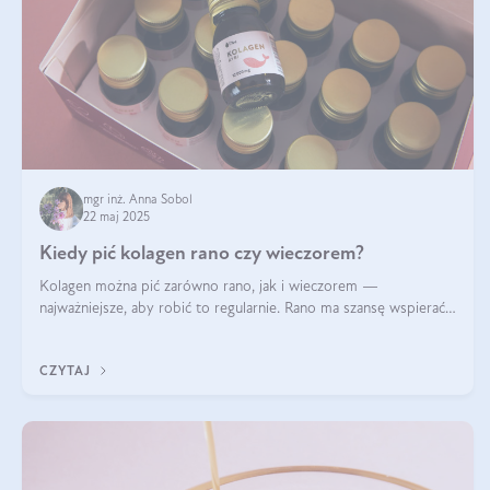
mgr inż. Anna Sobol
22 maj 2025
Kiedy pić kolagen rano czy wieczorem?
Kolagen można pić zarówno rano, jak i wieczorem —
najważniejsze, aby robić to regularnie. Rano ma szansę wspierać
energię i metabolizm, a wieczorem regenerację organizmu
podczas snu.
CZYTAJ