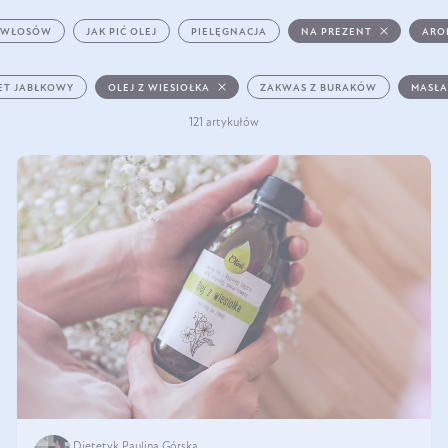
 WŁOSÓW
JAK PIĆ OLEJ
PIELĘGNACJA
NA PREZENT
ARO
ET JABŁKOWY
OLEJ Z WIESIOŁKA
ZAKWAS Z BURAKÓW
MASŁA
121 artykułów
Dietetyk Paulina Górska