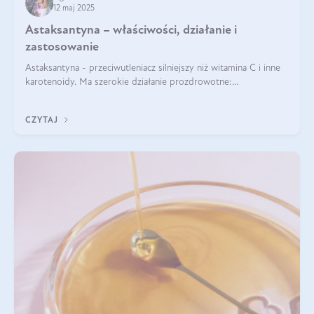
12 maj 2025
Astaksantyna – właściwości, działanie i
zastosowanie
Astaksantyna - przeciwutleniacz silniejszy niż witamina C i inne
karotenoidy. Ma szerokie działanie prozdrowotne:
przeciwzapalne, przeciwnowotworowe i immunomodulacyjne.
CZYTAJ