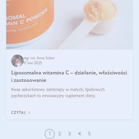
mgr inż. Anna Sobol
17 kwi 2025
Liposomalna witamina C – działanie, właściwości
i zastosowanie
Kwas askorbinowy zamknięty w małych, lipidowych
pęcherzykach to innowacyjny suplement diety.
CZYTAJ
1
2
3
4
5