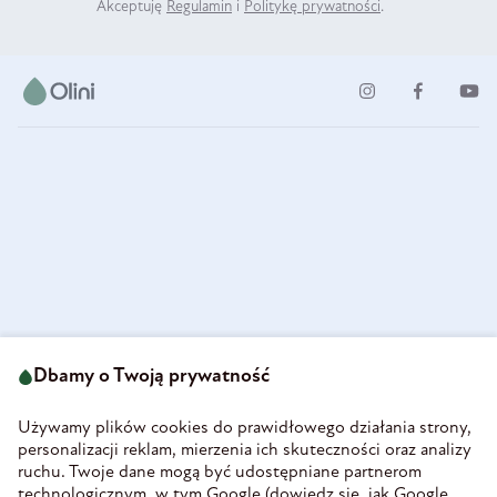
Akceptuję
Regulamin
i
Politykę prywatności
.
ul. Strzegomska 49
693 222 687
58-160 Świebodzice
Dbamy o Twoją prywatność
sklep@olini.pl
Polska
NIP 8860027066
Używamy plików cookies do prawidłowego działania strony,
REGON 890213034
personalizacji reklam, mierzenia ich skuteczności oraz analizy
ruchu. Twoje dane mogą być udostępniane partnerom
INFORMACJE
technologicznym, w tym Google (
dowiedz się, jak Google