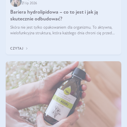
21 lip 2026
Bariera hydrolipidowa – co to jest i jak ją
skutecznie odbudować?
Skóra nie jest tylko opakowaniem dla organizmu. To aktywna,
wielofunkcyjna struktura, która każdego dnia chroni cię przed
utratą wody, wahaniami temperatury i czynnikami
środowiskowymi. Jednym z jej kluczowych elementów jest
CZYTAJ
bariera hydrolipidowa.