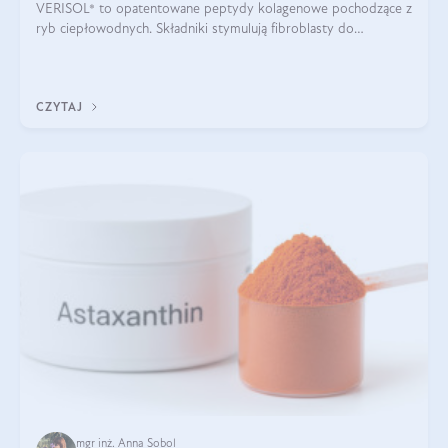
VERISOL® to opatentowane peptydy kolagenowe pochodzące z
ryb ciepłowodnych. Składniki stymulują fibroblasty do
produkcji kolagenu i elastyny w skórze. Kolagen VERISOL®
zapewnia wysoką biodostępność i umożliwia skuteczne dotarcie
do komórek skóry.
CZYTAJ
mgr inż. Anna Sobol