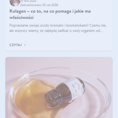
25 wrz 2025
Zaktualizowano 25 cze 2026
Kolagen – co to, na co pomaga i jakie ma
właściwości
Poprawianie swojej urody kremami i kosmetykami? Czemu nie,
ale wszyscy wiemy, że najlepiej zadbać o swój organizm od
wewnątrz — to solidna podstawa do tego, by nasz wygląd
zewnętrzny prezentował się zdrowo i atrakcyjnie. Stosowanie
CZYTAJ
wysokiej jakości suplem