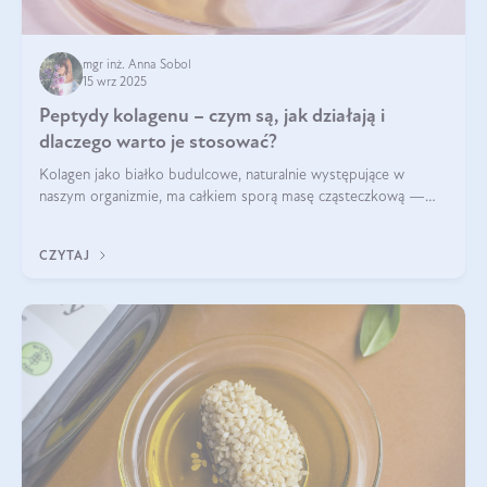
mgr inż. Anna Sobol
15 wrz 2025
Peptydy kolagenu – czym są, jak działają i
dlaczego warto je stosować?
Kolagen jako białko budulcowe, naturalnie występujące w
naszym organizmie, ma całkiem sporą masę cząsteczkową —
nawet do 300 kDa. Jeśli chcielibyśmy suplementować go w tej
formie, byłby trudno strawialny. Aby był lepiej przyswajalny i
CZYTAJ
bardziej biodostępny