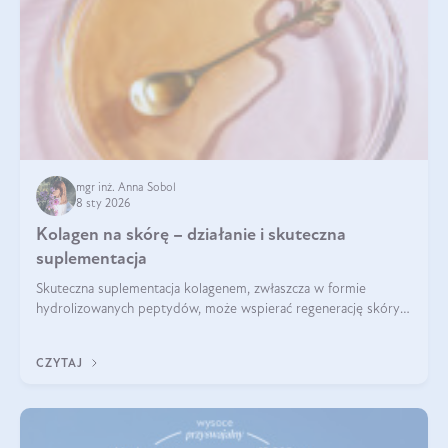
mgr inż. Anna Sobol
8 sty 2026
Kolagen na skórę – działanie i skuteczna
suplementacja
Skuteczna suplementacja kolagenem, zwłaszcza w formie
hydrolizowanych peptydów, może wspierać regenerację skóry i
poprawiać jej wygląd, jeśli jest połączona z odpowiednią dietą i
regularnością stosowania.
CZYTAJ