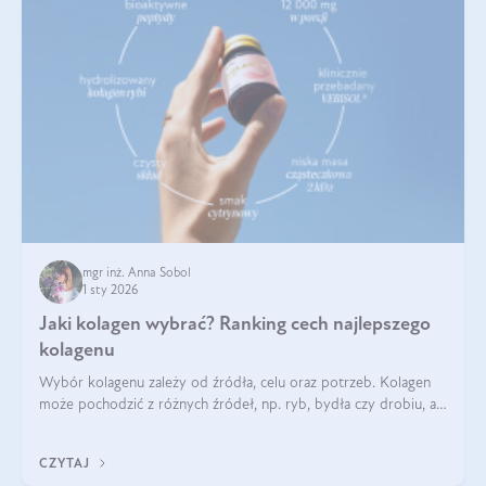
mgr inż. Anna Sobol
1 sty 2026
Jaki kolagen wybrać? Ranking cech najlepszego
kolagenu
Wybór kolagenu zależy od źródła, celu oraz potrzeb. Kolagen
może pochodzić z różnych źródeł, np. ryb, bydła czy drobiu, a
każdy typ ma swoje unikatowe właściwości. Dla skóry najlepiej
sprawdza się kolagen rybi, a dla wspierania stawów — kolagen
CZYTAJ
bydlęcy.