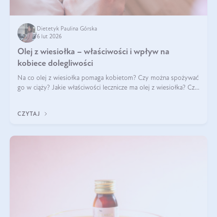
Dietetyk Paulina Górska
6 lut 2026
Olej z wiesiołka – właściwości i wpływ na
kobiece dolegliwości
Na co olej z wiesiołka pomaga kobietom? Czy można spożywać
go w ciąży? Jakie właściwości lecznicze ma olej z wiesiołka? Czy
jego skuteczność potwierdzają badania? Ile trzeba czekać na
efekty? Jaka jes
CZYTAJ