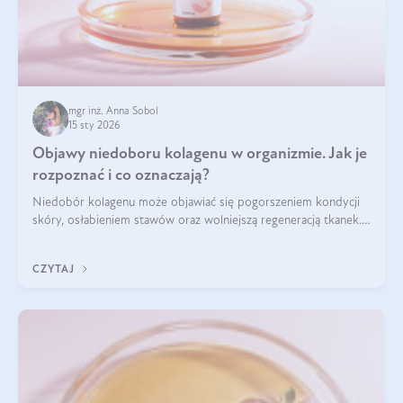
mgr inż. Anna Sobol
15 sty 2026
Objawy niedoboru kolagenu w organizmie. Jak je
rozpoznać i co oznaczają?
Niedobór kolagenu może objawiać się pogorszeniem kondycji
skóry, osłabieniem stawów oraz wolniejszą regeneracją tkanek.
Do najczęstszych sygnałów należą utrata jędrności i
elastyczności skóry, bóle stawów, łamliwość paznokci oraz
CZYTAJ
osłabienie włosów.