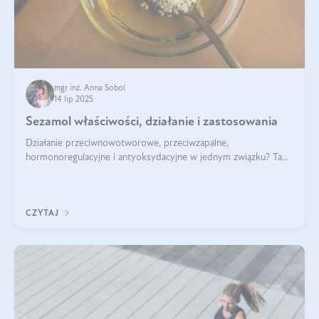
mgr inż. Anna Sobol
14 lip 2025
Sezamol właściwości, działanie i zastosowania
Działanie przeciwnowotworowe, przeciwzapalne,
hormonoregulacyjne i antyoksydacyjne w jednym związku? Tak
— to właśnie natura sezamolu, który obecny jest w oleju
sezamowym. Dowiedz się, dlaczego warto wprowadzić go do
swojej diety — być może to pierwsza ok
CZYTAJ