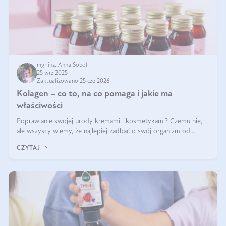
mgr inż. Anna Sobol
25 wrz 2025
Zaktualizowano 25 cze 2026
Kolagen – co to, na co pomaga i jakie ma
właściwości
Poprawianie swojej urody kremami i kosmetykami? Czemu nie,
ale wszyscy wiemy, że najlepiej zadbać o swój organizm od
wewnątrz — to solidna podstawa do tego, by nasz wygląd
CZYTAJ
zewnętrzny prezentował się zdrowo i atrakcyjnie. Stosowanie
wysokiej jakości suplem