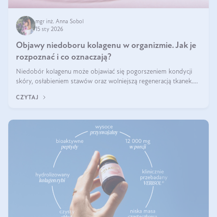
mgr inż. Anna Sobol
15 sty 2026
Objawy niedoboru kolagenu w organizmie. Jak je
rozpoznać i co oznaczają?
Niedobór kolagenu może objawiać się pogorszeniem kondycji
skóry, osłabieniem stawów oraz wolniejszą regeneracją tkanek.
Do najczęstszych sygnałów należą utrata jędrności i elastyczności
CZYTAJ
skóry, bóle stawów, łamliwość paznokci oraz osłabienie włosów.