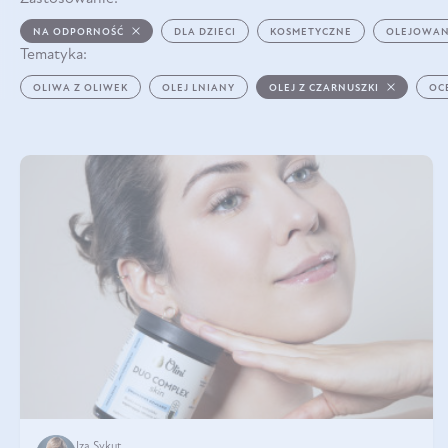
NA ODPORNOŚĆ
DLA DZIECI
KOSMETYCZNE
OLEJOWAN
Tematyka:
OLIWA Z OLIWEK
OLEJ LNIANY
OLEJ Z CZARNUSZKI
OC
Iza Sykut