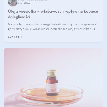
6 lut 2026
Olej z wiesiołka – właściwości i wpływ na kobiece
dolegliwości
Na co olej z wiesiołka pomaga kobietom? Czy można spożywać
go w ciąży? Jakie właściwości lecznicze ma olej z wiesiołka? Czy
jego skuteczność potwierdzają badania? Ile trzeba czekać na
CZYTAJ
efekty? Jaka jes