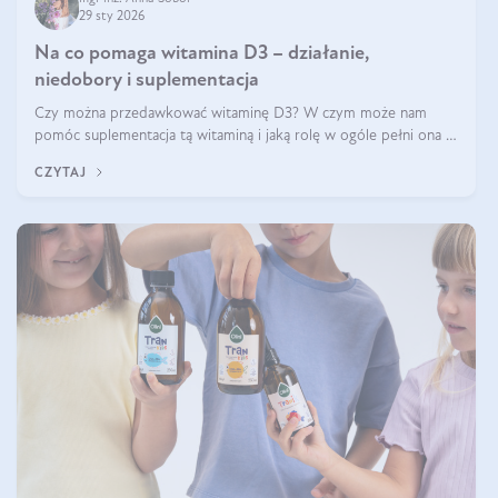
29 sty 2026
Na co pomaga witamina D3 – działanie,
niedobory i suplementacja
Czy można przedawkować witaminę D3? W czym może nam
pomóc suplementacja tą witaminą i jaką rolę w ogóle pełni ona w
naszym ciele? Powszechnie wiadomo, że jej przyjmowanie
CZYTAJ
zalecane jest jesienią i zimą, ale czy wiesz, dlaczego warto to
robić?