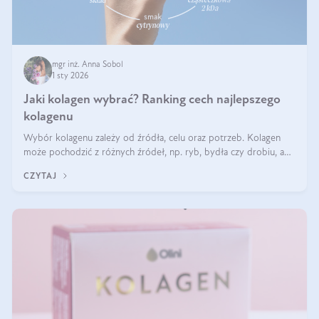
mgr inż. Anna Sobol
1 sty 2026
Jaki kolagen wybrać? Ranking cech najlepszego
kolagenu
Wybór kolagenu zależy od źródła, celu oraz potrzeb. Kolagen
może pochodzić z różnych źródeł, np. ryb, bydła czy drobiu, a
każdy typ ma swoje unikatowe właściwości. Dla skóry najlepiej
CZYTAJ
sprawdza się kolagen rybi, a dla wspierania stawów — kolagen
bydlęcy.