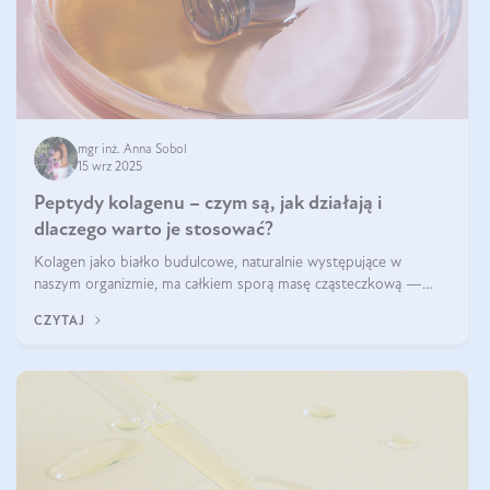
mgr inż. Anna Sobol
15 wrz 2025
Peptydy kolagenu – czym są, jak działają i
dlaczego warto je stosować?
Kolagen jako białko budulcowe, naturalnie występujące w
naszym organizmie, ma całkiem sporą masę cząsteczkową —
nawet do 300 kDa. Jeśli chcielibyśmy suplementować go w tej
CZYTAJ
formie, byłby trudno strawialny. Aby był lepiej przyswajalny i
bardziej biodostępny