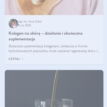
mgr inż. Anna Sobol
8 sty 2026
Kolagen na skórę – działanie i skuteczna
suplementacja
Skuteczna suplementacja kolagenem, zwłaszcza w formie
hydrolizowanych peptydów, może wspierać regenerację skóry i
poprawiać jej wygląd, jeśli jest połączona z odpowiednią dietą i
CZYTAJ
regularnością stosowania.