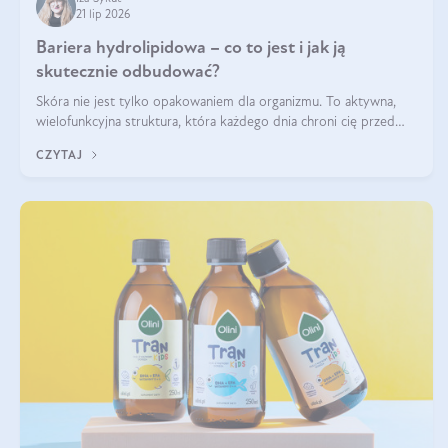
21 lip 2026
Bariera hydrolipidowa – co to jest i jak ją
skutecznie odbudować?
Skóra nie jest tylko opakowaniem dla organizmu. To aktywna,
wielofunkcyjna struktura, która każdego dnia chroni cię przed
utratą wody, wahaniami temperatury i czynnikami
CZYTAJ
środowiskowymi. Jednym z jej kluczowych elementów jest
bariera hydrolipidowa.