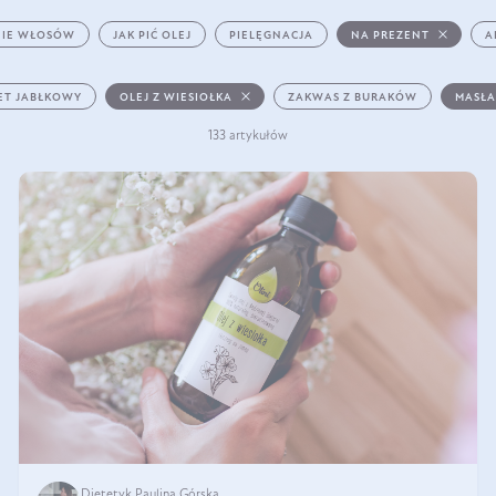
IE WŁOSÓW
JAK PIĆ OLEJ
PIELĘGNACJA
NA PREZENT
A
ET JABŁKOWY
OLEJ Z WIESIOŁKA
ZAKWAS Z BURAKÓW
MASŁA
133 artykułów
Dietetyk Paulina Górska