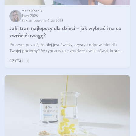
Maria Knapik
9 sty 2026
Zaktualizowano 4 sie 2026
Jaki tran najlepszy dla dzieci – jak wybrać i na co
zwrócić uwagę?
Po czym poznać, że olej jest świeży, czysty i odpowiedni dla
Twojej pociechy? W tym artykule znajdziesz wskazówki, które
pomogą wybrać najlepszy tran dla dzieci.
CZYTAJ