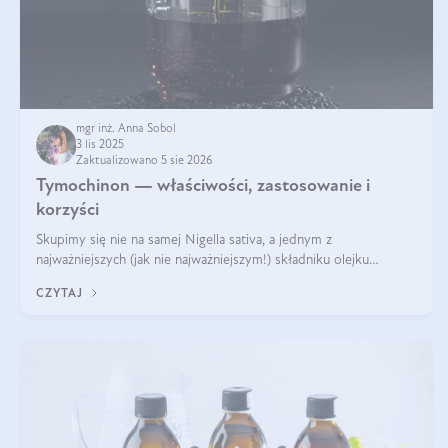
mgr inż. Anna Sobol
3 lis 2025
Zaktualizowano 5 sie 2026
Tymochinon — właściwości, zastosowanie i
korzyści
Skupimy się nie na samej Nigella sativa, a jednym z
najważniejszych (jak nie najważniejszym!) składniku olejku
eterycznego z czarnuszki: tymochinonie.
CZYTAJ