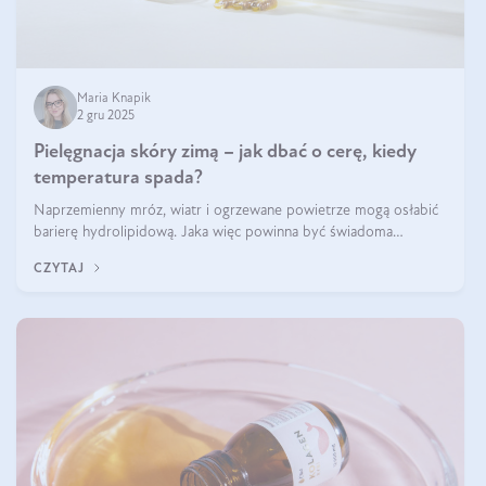
Maria Knapik
2 gru 2025
Pielęgnacja skóry zimą – jak dbać o cerę, kiedy
temperatura spada?
Naprzemienny mróz, wiatr i ogrzewane powietrze mogą osłabić
barierę hydrolipidową. Jaka więc powinna być świadoma
pielęgnacja w okresie chłodnych miesięcy?
CZYTAJ