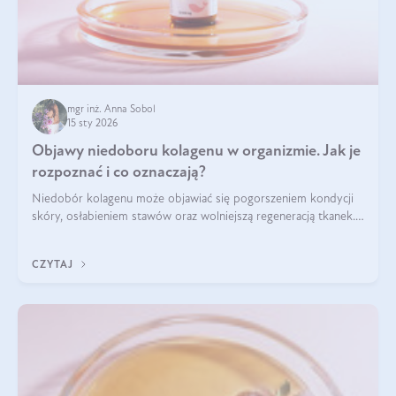
mgr inż. Anna Sobol
15 sty 2026
Objawy niedoboru kolagenu w organizmie. Jak je
rozpoznać i co oznaczają?
Niedobór kolagenu może objawiać się pogorszeniem kondycji
skóry, osłabieniem stawów oraz wolniejszą regeneracją tkanek.
Do najczęstszych sygnałów należą utrata jędrności i
elastyczności skóry, bóle stawów, łamliwość paznokci oraz
CZYTAJ
osłabienie włosów.