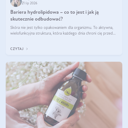
21 lip 2026
Bariera hydrolipidowa – co to jest i jak ją
skutecznie odbudować?
Skóra nie jest tylko opakowaniem dla organizmu. To aktywna,
wielofunkcyjna struktura, która każdego dnia chroni cię przed
utratą wody, wahaniami temperatury i czynnikami
środowiskowymi. Jednym z jej kluczowych elementów jest
CZYTAJ
bariera hydrolipidowa.