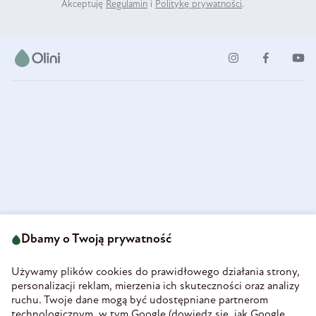
Akceptuję
Regulamin
i
Politykę prywatności
.
ul. Strzegomska 49
693 222 687
58-160 Świebodzice
Dbamy o Twoją prywatność
sklep@olini.pl
Polska
NIP 8860027066
Używamy plików cookies do prawidłowego działania strony,
REGON 890213034
personalizacji reklam, mierzenia ich skuteczności oraz analizy
ruchu. Twoje dane mogą być udostępniane partnerom
INFORMACJE
technologicznym, w tym Google (
dowiedz się, jak Google