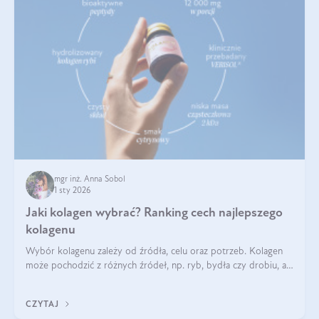
mgr inż. Anna Sobol
1 sty 2026
Jaki kolagen wybrać? Ranking cech najlepszego
kolagenu
Wybór kolagenu zależy od źródła, celu oraz potrzeb. Kolagen
może pochodzić z różnych źródeł, np. ryb, bydła czy drobiu, a
każdy typ ma swoje unikatowe właściwości. Dla skóry najlepiej
sprawdza się kolagen rybi, a dla wspierania stawów — kolagen
CZYTAJ
bydlęcy.