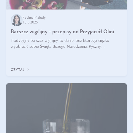
Paulina Maludy
1 gru 2025
Barszcz wigilijny - przepisy od Przyjaciół Olini
Tradycyjny barszcz wigilijny to danie, bez którego ciężko
wyobrazić sobie Święta Bożego Narodzenia. Pyszny,
aromatyczny, esencjonalny, pachnący grzybami, o pięknym
klarownym kolorze. W czym tkwi tajem
CZYTAJ