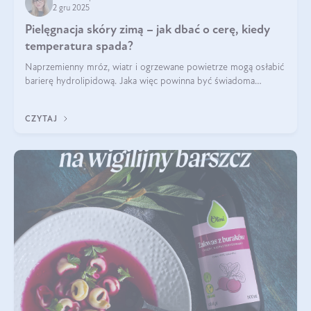
2 gru 2025
Pielęgnacja skóry zimą – jak dbać o cerę, kiedy
temperatura spada?
Naprzemienny mróz, wiatr i ogrzewane powietrze mogą osłabić
barierę hydrolipidową. Jaka więc powinna być świadoma
pielęgnacja w okresie chłodnych miesięcy?
CZYTAJ