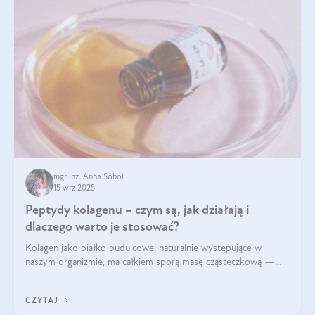
mgr inż. Anna Sobol
15 wrz 2025
Peptydy kolagenu – czym są, jak działają i
dlaczego warto je stosować?
Kolagen jako białko budulcowe, naturalnie występujące w
naszym organizmie, ma całkiem sporą masę cząsteczkową —
nawet do 300 kDa. Jeśli chcielibyśmy suplementować go w tej
formie, byłby trudno strawialny. Aby był lepiej przyswajalny i
CZYTAJ
bardziej biodostępny