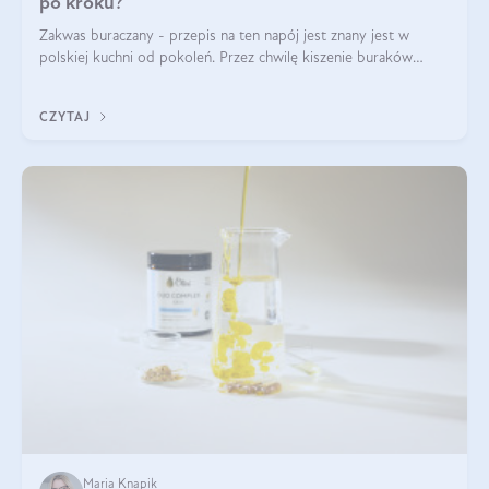
po kroku?
Zakwas buraczany - przepis na ten napój jest znany jest w
polskiej kuchni od pokoleń. Przez chwilę kiszenie buraków
czerwonych zostało zapomniane, by w ostatnim czasie powrócić
na fali popularności na
CZYTAJ
Maria Knapik