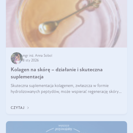
mgr inż. Anna Sobol
8 sty 2026
Kolagen na skórę – działanie i skuteczna
suplementacja
Skuteczna suplementacja kolagenem, zwłaszcza w formie
hydrolizowanych peptydów, może wspierać regenerację skóry i
poprawiać jej wygląd, jeśli jest połączona z odpowiednią dietą i
regularnością stosowania.
CZYTAJ