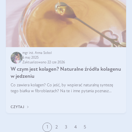
mgr inż. Anna Sobol
6 maj 2025
Zaktualizowano 22 cze 2026
W czym jest kolagen? Naturalne źródła kolagenu
w jedzeniu
Co zawiera kolagen? Co jeść, by wspierać naturalną syntezę
tego białka w fibroblastach? Na te i inne pytania poznasz
odpowiedź w tym artykule.
CZYTAJ
1
2
3
4
5