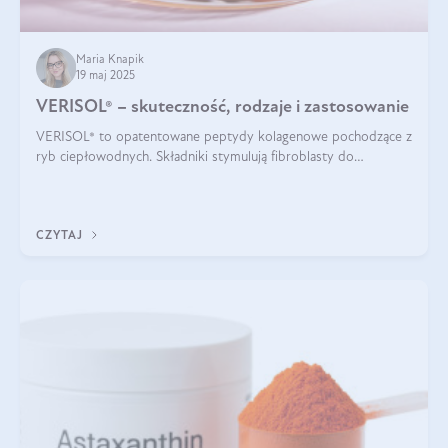
Maria Knapik
19 maj 2025
VERISOL® – skuteczność, rodzaje i zastosowanie
VERISOL® to opatentowane peptydy kolagenowe pochodzące z
ryb ciepłowodnych. Składniki stymulują fibroblasty do
produkcji kolagenu i elastyny w skórze. Kolagen VERISOL®
zapewnia wysoką biodostępność i umożliwia skuteczne dotarcie
do komórek skóry.
CZYTAJ