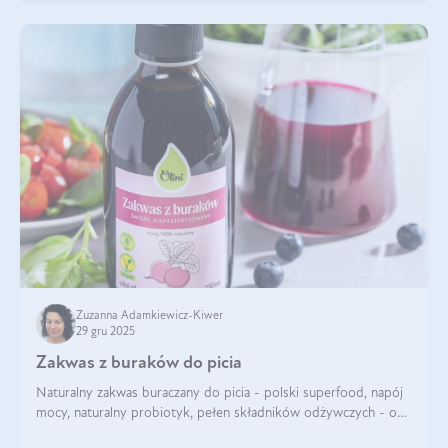
Zuzanna Adamkiewicz-Kiwer
29 gru 2025
Zakwas z buraków do picia
Naturalny zakwas buraczany do picia - polski superfood, napój
mocy, naturalny probiotyk, pełen składników odżywczych - o
zakwasie z buraka mówi się w samych superlatywach. Niektórzy