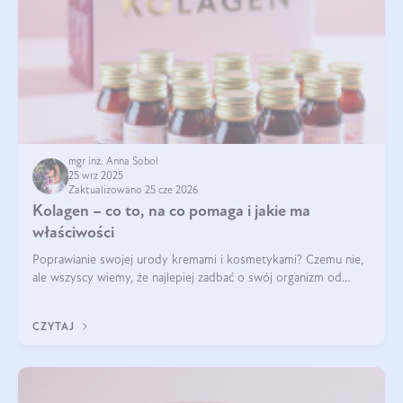
mgr inż. Anna Sobol
25 wrz 2025
Zaktualizowano 25 cze 2026
Kolagen – co to, na co pomaga i jakie ma
właściwości
Poprawianie swojej urody kremami i kosmetykami? Czemu nie,
ale wszyscy wiemy, że najlepiej zadbać o swój organizm od
wewnątrz — to solidna podstawa do tego, by nasz wygląd
zewnętrzny prezentował się zdrowo i atrakcyjnie. Stosowanie
CZYTAJ
wysokiej jakości suplem