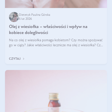
Dietetyk Paulina Górska
6 lut 2026
Olej z wiesiołka – właściwości i wpływ na
kobiece dolegliwości
Na co olej z wiesiołka pomaga kobietom? Czy można spożywać
go w ciąży? Jakie właściwości lecznicze ma olej z wiesiołka? Czy
jego skuteczność potwierdzają badania? Ile trzeba czekać na
efekty? Jaka jes
CZYTAJ