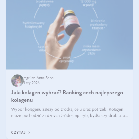
mgr inż. Anna Sobol
1 sty 2026
Jaki kolagen wybrać? Ranking cech najlepszego
kolagenu
Wybór kolagenu zależy od źródła, celu oraz potrzeb. Kolagen
może pochodzić z różnych źródeł, np. ryb, bydła czy drobiu, a
każdy typ ma swoje unikatowe właściwości. Dla skóry najlepiej
sprawdza się kolagen rybi, a dla wspierania stawów — kolagen
CZYTAJ
bydlęcy.