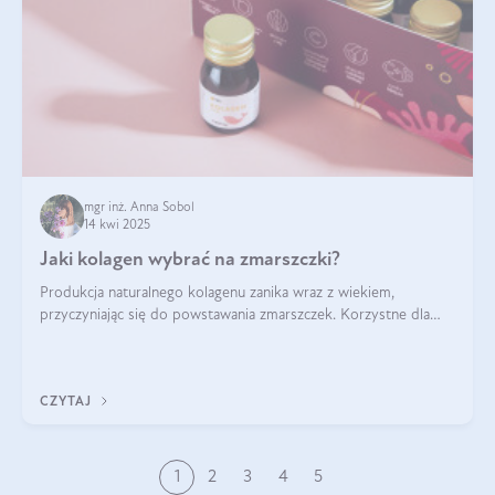
mgr inż. Anna Sobol
14 kwi 2025
Jaki kolagen wybrać na zmarszczki?
Produkcja naturalnego kolagenu zanika wraz z wiekiem,
przyczyniając się do powstawania zmarszczek. Korzystne dla
skóry efekty stosowania kolagenu w formie preparatów
doustnych potwierdzone zostały przez badania naukowe.
CZYTAJ
1
2
3
4
5