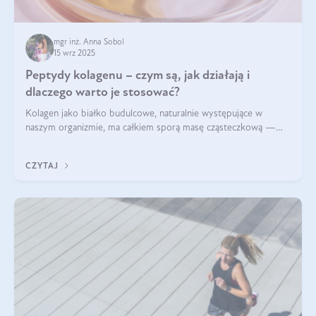
mgr inż. Anna Sobol
15 wrz 2025
Peptydy kolagenu – czym są, jak działają i
dlaczego warto je stosować?
Kolagen jako białko budulcowe, naturalnie występujące w
naszym organizmie, ma całkiem sporą masę cząsteczkową —
nawet do 300 kDa. Jeśli chcielibyśmy suplementować go w tej
formie, byłby trudno strawialny. Aby był lepiej przyswajalny i
CZYTAJ
bardziej biodostępny