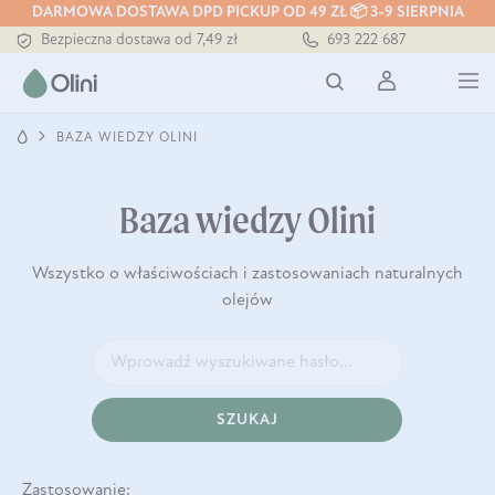
DARMOWA DOSTAWA DPD PICKUP OD 49 ZŁ 📦 3-9 SIERPNIA
Bezpieczna dostawa od 7,49 zł
693 222 687
Darmowa dostawa od 199 zł
Tłoczony zawsze na zimno
BAZA WIEDZY OLINI
Baza wiedzy Olini
Wszystko o właściwościach i zastosowaniach naturalnych
olejów
SZUKAJ
Zastosowanie: