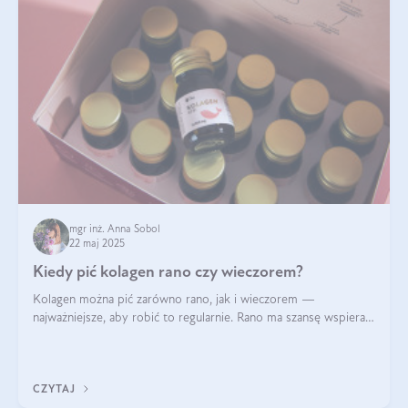
mgr inż. Anna Sobol
22 maj 2025
Kiedy pić kolagen rano czy wieczorem?
Kolagen można pić zarówno rano, jak i wieczorem —
najważniejsze, aby robić to regularnie. Rano ma szansę wspierać
energię i metabolizm, a wieczorem regenerację organizmu
podczas snu.
CZYTAJ