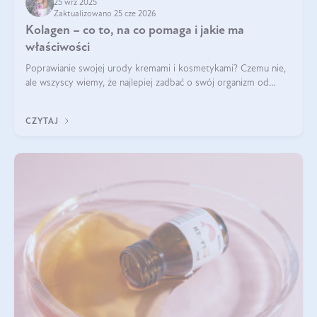
25 wrz 2025
Zaktualizowano 25 cze 2026
Kolagen – co to, na co pomaga i jakie ma
właściwości
Poprawianie swojej urody kremami i kosmetykami? Czemu nie,
ale wszyscy wiemy, że najlepiej zadbać o swój organizm od
wewnątrz — to solidna podstawa do tego, by nasz wygląd
zewnętrzny prezentował się zdrowo i atrakcyjnie. Stosowanie
CZYTAJ
wysokiej jakości suplem