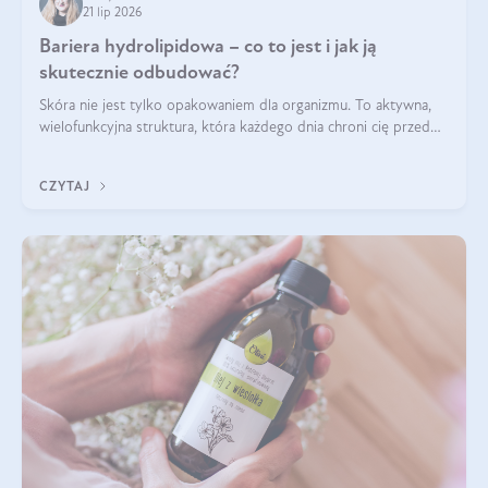
21 lip 2026
Bariera hydrolipidowa – co to jest i jak ją
skutecznie odbudować?
Skóra nie jest tylko opakowaniem dla organizmu. To aktywna,
wielofunkcyjna struktura, która każdego dnia chroni cię przed
utratą wody, wahaniami temperatury i czynnikami
środowiskowymi. Jednym z jej kluczowych elementów jest
CZYTAJ
bariera hydrolipidowa.