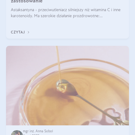
zastosowanie
Astaksantyna - przeciwutleniacz silniejszy niż witamina C i inne
karotenoidy. Ma szerokie działanie prozdrowotne:
przeciwzapalne, przeciwnowotworowe i immunomodulacyjne.
CZYTAJ
mgr inż. Anna Sobol