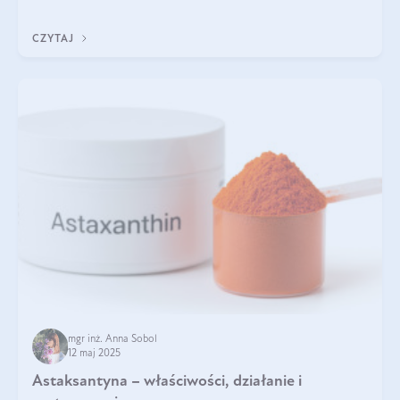
zapewnia wysoką biodostępność i umożliwia skuteczne dotarcie
do komórek skóry.
CZYTAJ
mgr inż. Anna Sobol
12 maj 2025
Astaksantyna – właściwości, działanie i