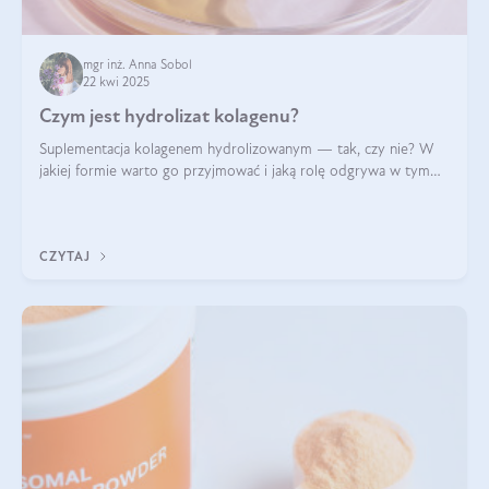
mgr inż. Anna Sobol
22 kwi 2025
Czym jest hydrolizat kolagenu?
Suplementacja kolagenem hydrolizowanym — tak, czy nie? W
jakiej formie warto go przyjmować i jaką rolę odgrywa w tym
wszystkim jego hydroliza czy liofilizacja?
CZYTAJ