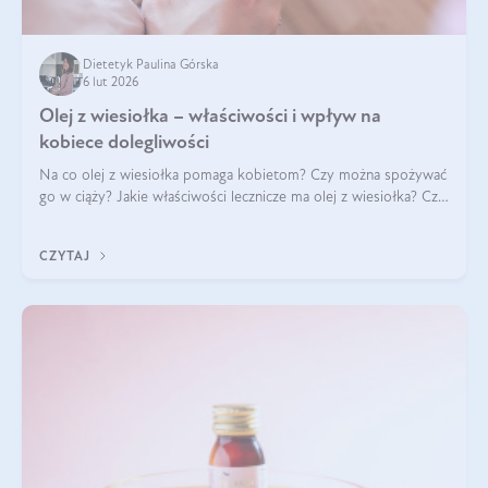
Dietetyk Paulina Górska
6 lut 2026
Olej z wiesiołka – właściwości i wpływ na
kobiece dolegliwości
Na co olej z wiesiołka pomaga kobietom? Czy można spożywać
go w ciąży? Jakie właściwości lecznicze ma olej z wiesiołka? Czy
jego skuteczność potwierdzają badania? Ile trzeba czekać na
efekty? Jaka jes
CZYTAJ