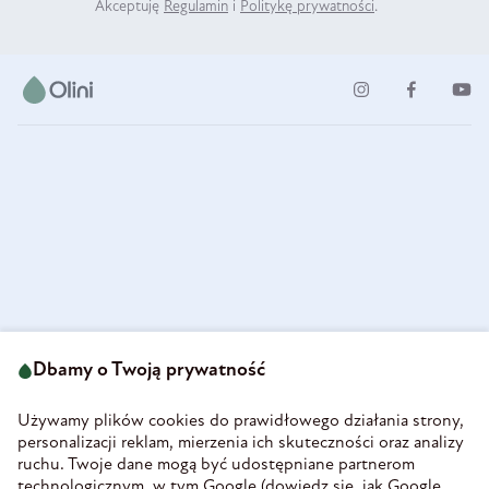
Akceptuję
Regulamin
i
Politykę prywatności
.
ul. Strzegomska 49
693 222 687
58-160 Świebodzice
Dbamy o Twoją prywatność
sklep@olini.pl
Polska
NIP 8860027066
Używamy plików cookies do prawidłowego działania strony,
REGON 890213034
personalizacji reklam, mierzenia ich skuteczności oraz analizy
ruchu. Twoje dane mogą być udostępniane partnerom
INFORMACJE
technologicznym, w tym Google (
dowiedz się, jak Google