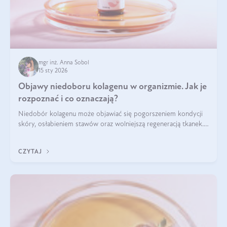
mgr inż. Anna Sobol
15 sty 2026
Objawy niedoboru kolagenu w organizmie. Jak je
rozpoznać i co oznaczają?
Niedobór kolagenu może objawiać się pogorszeniem kondycji
skóry, osłabieniem stawów oraz wolniejszą regeneracją tkanek.
Do najczęstszych sygnałów należą utrata jędrności i
elastyczności skóry, bóle stawów, łamliwość paznokci oraz
CZYTAJ
osłabienie włosów.