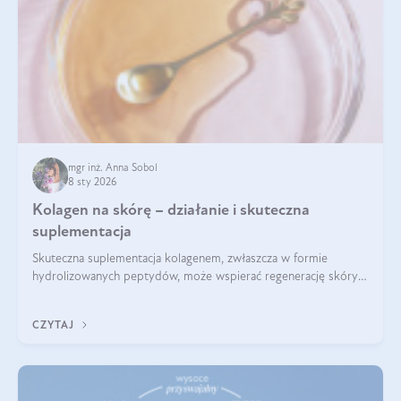
mgr inż. Anna Sobol
8 sty 2026
Kolagen na skórę – działanie i skuteczna
suplementacja
Skuteczna suplementacja kolagenem, zwłaszcza w formie
hydrolizowanych peptydów, może wspierać regenerację skóry i
poprawiać jej wygląd, jeśli jest połączona z odpowiednią dietą i
regularnością stosowania.
CZYTAJ