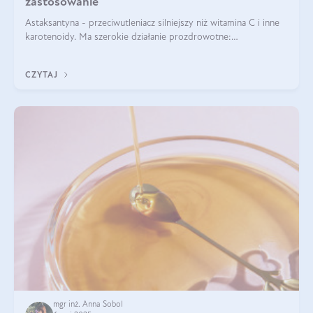
zastosowanie
Astaksantyna - przeciwutleniacz silniejszy niż witamina C i inne
karotenoidy. Ma szerokie działanie prozdrowotne:
przeciwzapalne, przeciwnowotworowe i immunomodulacyjne.
CZYTAJ
mgr inż. Anna Sobol