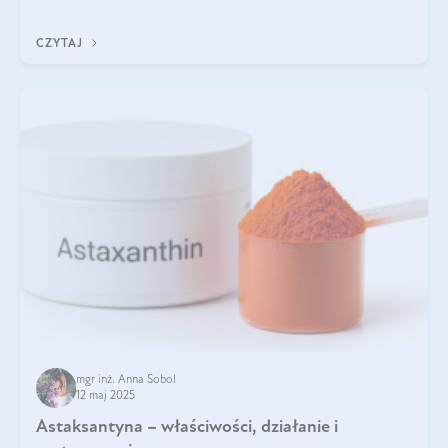
zapewnia wysoką biodostępność i umożliwia skuteczne dotarcie
do komórek skóry.
CZYTAJ
mgr inż. Anna Sobol
12 maj 2025
Astaksantyna – właściwości, działanie i