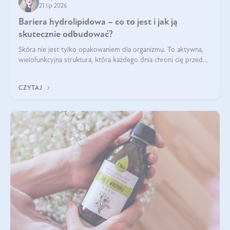
21 lip 2026
Bariera hydrolipidowa – co to jest i jak ją
skutecznie odbudować?
Skóra nie jest tylko opakowaniem dla organizmu. To aktywna,
wielofunkcyjna struktura, która każdego dnia chroni cię przed
utratą wody, wahaniami temperatury i czynnikami
środowiskowymi. Jednym z jej kluczowych elementów jest
CZYTAJ
bariera hydrolipidowa.