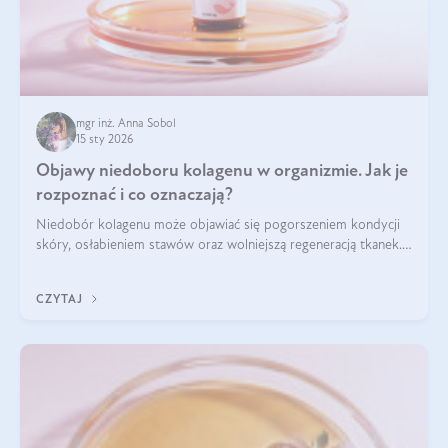
mgr inż. Anna Sobol
15 sty 2026
Objawy niedoboru kolagenu w organizmie. Jak je
rozpoznać i co oznaczają?
Niedobór kolagenu może objawiać się pogorszeniem kondycji
skóry, osłabieniem stawów oraz wolniejszą regeneracją tkanek.
Do najczęstszych sygnałów należą utrata jędrności i
elastyczności skóry, bóle stawów, łamliwość paznokci oraz
CZYTAJ
osłabienie włosów.