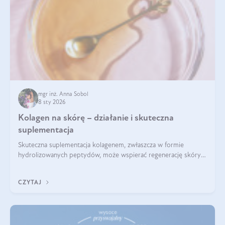
mgr inż. Anna Sobol
8 sty 2026
Kolagen na skórę – działanie i skuteczna
suplementacja
Skuteczna suplementacja kolagenem, zwłaszcza w formie
hydrolizowanych peptydów, może wspierać regenerację skóry i
poprawiać jej wygląd, jeśli jest połączona z odpowiednią dietą i
regularnością stosowania.
CZYTAJ