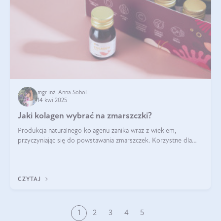
mgr inż. Anna Sobol
14 kwi 2025
Jaki kolagen wybrać na zmarszczki?
Produkcja naturalnego kolagenu zanika wraz z wiekiem,
przyczyniając się do powstawania zmarszczek. Korzystne dla
skóry efekty stosowania kolagenu w formie preparatów
doustnych potwierdzone zostały przez badania naukowe.
CZYTAJ
1
2
3
4
5