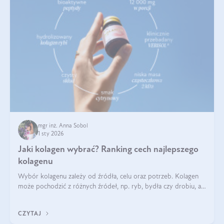
mgr inż. Anna Sobol
1 sty 2026
Jaki kolagen wybrać? Ranking cech najlepszego
kolagenu
Wybór kolagenu zależy od źródła, celu oraz potrzeb. Kolagen
może pochodzić z różnych źródeł, np. ryb, bydła czy drobiu, a
każdy typ ma swoje unikatowe właściwości. Dla skóry najlepiej
sprawdza się kolagen rybi, a dla wspierania stawów — kolagen
CZYTAJ
bydlęcy.