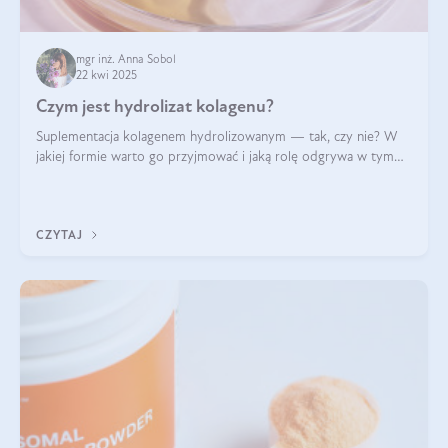
mgr inż. Anna Sobol
22 kwi 2025
Czym jest hydrolizat kolagenu?
Suplementacja kolagenem hydrolizowanym — tak, czy nie? W
jakiej formie warto go przyjmować i jaką rolę odgrywa w tym
wszystkim jego hydroliza czy liofilizacja?
CZYTAJ