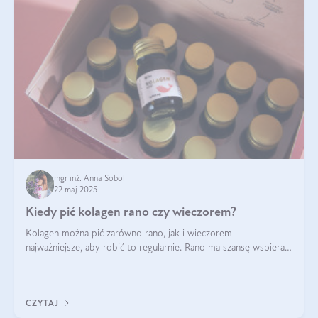
mgr inż. Anna Sobol
22 maj 2025
Kiedy pić kolagen rano czy wieczorem?
Kolagen można pić zarówno rano, jak i wieczorem —
najważniejsze, aby robić to regularnie. Rano ma szansę wspierać
energię i metabolizm, a wieczorem regenerację organizmu
podczas snu.
CZYTAJ