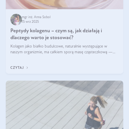
mgr inż. Anna Sobol
15 wrz 2025
Peptydy kolagenu – czym są, jak działają i
dlaczego warto je stosować?
Kolagen jako białko budulcowe, naturalnie występujące w
naszym organizmie, ma całkiem sporą masę cząsteczkową —
nawet do 300 kDa. Jeśli chcielibyśmy suplementować go w tej
formie, byłby trudno strawialny. Aby był lepiej przyswajalny i
CZYTAJ
bardziej biodostępny