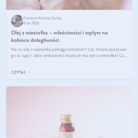
Dietetyk Paulina Górska
6 lut 2026
Olej z wiesiołka – właściwości i wpływ na
kobiece dolegliwości
Na co olej z wiesiołka pomaga kobietom? Czy można spożywać
go w ciąży? Jakie właściwości lecznicze ma olej z wiesiołka? Czy
jego skuteczność potwierdzają badania? Ile trzeba czekać na
efekty? Jaka jes
CZYTAJ