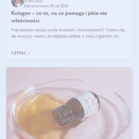
25 wrz 2025
Zaktualizowano 25 cze 2026
Kolagen – co to, na co pomaga i jakie ma
właściwości
Poprawianie swojej urody kremami i kosmetykami? Czemu nie,
ale wszyscy wiemy, że najlepiej zadbać o swój organizm od
wewnątrz — to solidna podstawa do tego, by nasz wygląd
zewnętrzny prezentował się zdrowo i atrakcyjnie. Stosowanie
CZYTAJ
wysokiej jakości suplem