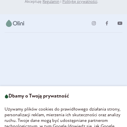
Akceptuję
Regulamin
i
Politykę prywatności
.
ul. Strzegomska 49
693 222 687
58-160 Świebodzice
Dbamy o Twoją prywatność
sklep@olini.pl
Polska
NIP 8860027066
Używamy plików cookies do prawidłowego działania strony,
REGON 890213034
personalizacji reklam, mierzenia ich skuteczności oraz analizy
ruchu. Twoje dane mogą być udostępniane partnerom
INFORMACJE
technologicznym, w tym Google (
dowiedz się, jak Google