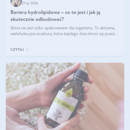
21 lip 2026
Bariera hydrolipidowa – co to jest i jak ją
skutecznie odbudować?
Skóra nie jest tylko opakowaniem dla organizmu. To aktywna,
wielofunkcyjna struktura, która każdego dnia chroni cię przed
utratą wody, wahaniami temperatury i czynnikami
środowiskowymi. Jednym z jej kluczowych elementów jest
CZYTAJ
bariera hydrolipidowa.