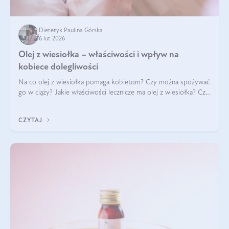
Dietetyk Paulina Górska
6 lut 2026
Olej z wiesiołka – właściwości i wpływ na
kobiece dolegliwości
Na co olej z wiesiołka pomaga kobietom? Czy można spożywać
go w ciąży? Jakie właściwości lecznicze ma olej z wiesiołka? Czy
jego skuteczność potwierdzają badania? Ile trzeba czekać na
efekty? Jaka jes
CZYTAJ