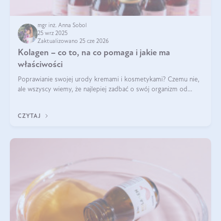
mgr inż. Anna Sobol
25 wrz 2025
Zaktualizowano 25 cze 2026
Kolagen – co to, na co pomaga i jakie ma
właściwości
Poprawianie swojej urody kremami i kosmetykami? Czemu nie,
ale wszyscy wiemy, że najlepiej zadbać o swój organizm od
wewnątrz — to solidna podstawa do tego, by nasz wygląd
zewnętrzny prezentował się zdrowo i atrakcyjnie. Stosowanie
CZYTAJ
wysokiej jakości suplem