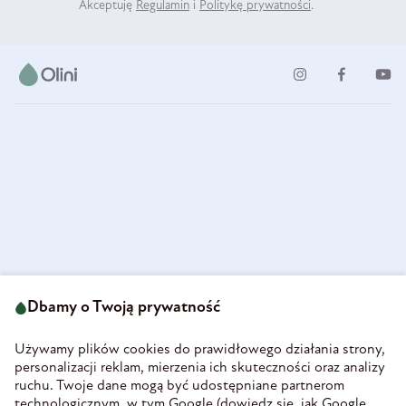
Akceptuję
Regulamin
i
Politykę prywatności
.
ul. Strzegomska 49
693 222 687
58-160 Świebodzice
Dbamy o Twoją prywatność
sklep@olini.pl
Polska
NIP 8860027066
Używamy plików cookies do prawidłowego działania strony,
REGON 890213034
personalizacji reklam, mierzenia ich skuteczności oraz analizy
ruchu. Twoje dane mogą być udostępniane partnerom
INFORMACJE
technologicznym, w tym Google (
dowiedz się, jak Google