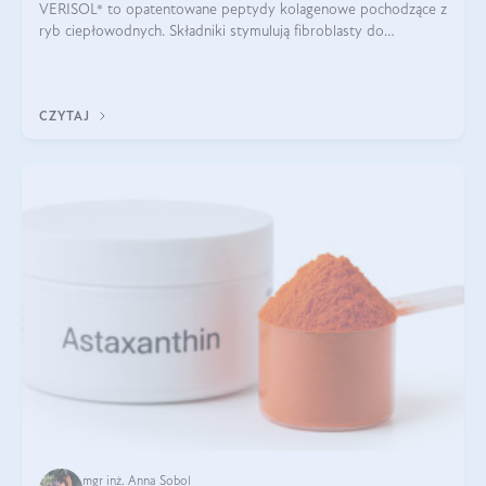
VERISOL® to opatentowane peptydy kolagenowe pochodzące z
ryb ciepłowodnych. Składniki stymulują fibroblasty do
produkcji kolagenu i elastyny w skórze. Kolagen VERISOL®
zapewnia wysoką biodostępność i umożliwia skuteczne dotarcie
do komórek skóry.
CZYTAJ
mgr inż. Anna Sobol