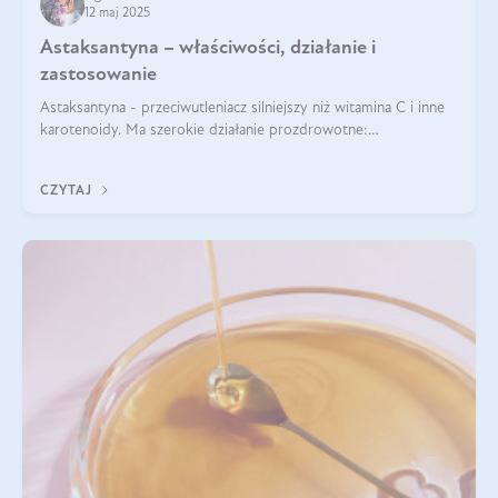
12 maj 2025
Astaksantyna – właściwości, działanie i
zastosowanie
Astaksantyna - przeciwutleniacz silniejszy niż witamina C i inne
karotenoidy. Ma szerokie działanie prozdrowotne:
przeciwzapalne, przeciwnowotworowe i immunomodulacyjne.
CZYTAJ