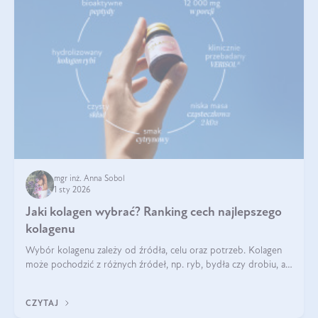
mgr inż. Anna Sobol
1 sty 2026
Jaki kolagen wybrać? Ranking cech najlepszego
kolagenu
Wybór kolagenu zależy od źródła, celu oraz potrzeb. Kolagen
może pochodzić z różnych źródeł, np. ryb, bydła czy drobiu, a
każdy typ ma swoje unikatowe właściwości. Dla skóry najlepiej
sprawdza się kolagen rybi, a dla wspierania stawów — kolagen
CZYTAJ
bydlęcy.