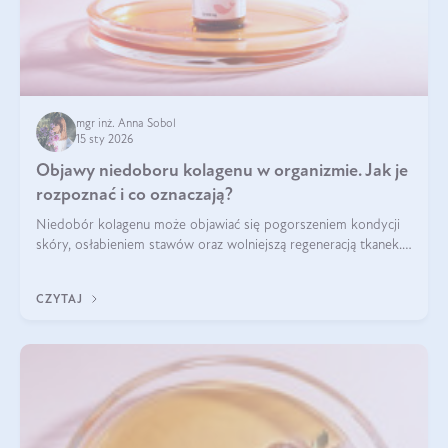
mgr inż. Anna Sobol
15 sty 2026
Objawy niedoboru kolagenu w organizmie. Jak je
rozpoznać i co oznaczają?
Niedobór kolagenu może objawiać się pogorszeniem kondycji
skóry, osłabieniem stawów oraz wolniejszą regeneracją tkanek.
Do najczęstszych sygnałów należą utrata jędrności i
elastyczności skóry, bóle stawów, łamliwość paznokci oraz
CZYTAJ
osłabienie włosów.