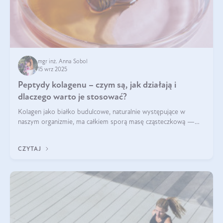
mgr inż. Anna Sobol
15 wrz 2025
Peptydy kolagenu – czym są, jak działają i
dlaczego warto je stosować?
Kolagen jako białko budulcowe, naturalnie występujące w
naszym organizmie, ma całkiem sporą masę cząsteczkową —
nawet do 300 kDa. Jeśli chcielibyśmy suplementować go w tej
formie, byłby trudno strawialny. Aby był lepiej przyswajalny i
CZYTAJ
bardziej biodostępny