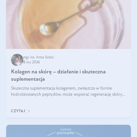
mgr inż. Anna Sobol
8 sty 2026
Kolagen na skórę – działanie i skuteczna
suplementacja
Skuteczna suplementacja kolagenem, zwłaszcza w formie
hydrolizowanych peptydów, może wspierać regenerację skóry i
poprawiać jej wygląd, jeśli jest połączona z odpowiednią dietą i
regularnością stosowania.
CZYTAJ