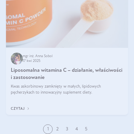
mgr inż. Anna Sobol
17 kwi 2025
Liposomalna witamina C – działanie, właściwości
i zastosowanie
Kwas askorbinowy zamknięty w małych, lipidowych
pęcherzykach to innowacyjny suplement diety.
CZYTAJ
1
2
3
4
5