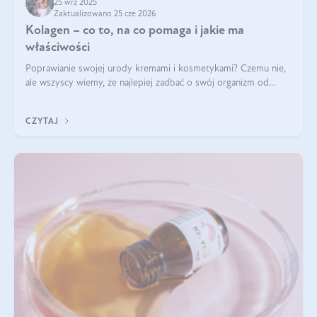
25 wrz 2025
Zaktualizowano 25 cze 2026
Kolagen – co to, na co pomaga i jakie ma
właściwości
Poprawianie swojej urody kremami i kosmetykami? Czemu nie,
ale wszyscy wiemy, że najlepiej zadbać o swój organizm od
wewnątrz — to solidna podstawa do tego, by nasz wygląd
zewnętrzny prezentował się zdrowo i atrakcyjnie. Stosowanie
CZYTAJ
wysokiej jakości suplem