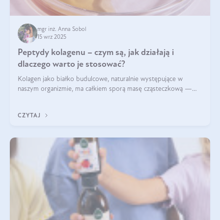
mgr inż. Anna Sobol
15 wrz 2025
Peptydy kolagenu – czym są, jak działają i
dlaczego warto je stosować?
Kolagen jako białko budulcowe, naturalnie występujące w
naszym organizmie, ma całkiem sporą masę cząsteczkową —
nawet do 300 kDa. Jeśli chcielibyśmy suplementować go w tej
formie, byłby trudno strawialny. Aby był lepiej przyswajalny i
CZYTAJ
bardziej biodostępny