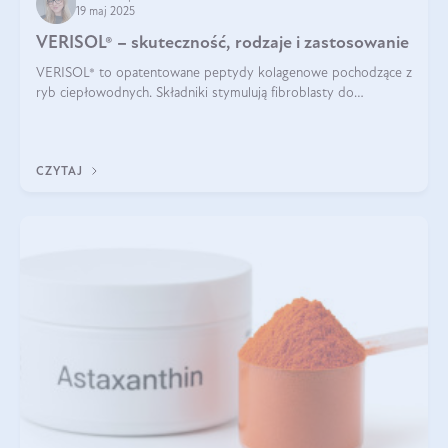
19 maj 2025
VERISOL® – skuteczność, rodzaje i zastosowanie
VERISOL® to opatentowane peptydy kolagenowe pochodzące z
ryb ciepłowodnych. Składniki stymulują fibroblasty do
produkcji kolagenu i elastyny w skórze. Kolagen VERISOL®
zapewnia wysoką biodostępność i umożliwia skuteczne dotarcie
do komórek skóry.
CZYTAJ