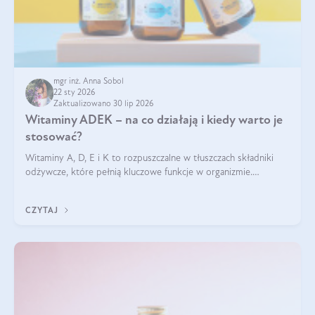
mgr inż. Anna Sobol
22 sty 2026
Zaktualizowano 30 lip 2026
Witaminy ADEK – na co działają i kiedy warto je
stosować?
Witaminy A, D, E i K to rozpuszczalne w tłuszczach składniki
odżywcze, które pełnią kluczowe funkcje w organizmie.
Wspierają zdrowie skóry i wzroku, odporność, prawidłową
krzepliwość krwi oraz mineralizację kości.
CZYTAJ