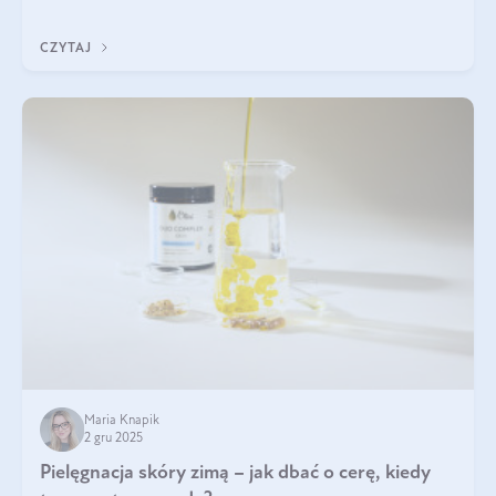
każdy typ ma swoje unikatowe właściwości. Dla skóry najlepiej
sprawdza się kolagen rybi, a dla wspierania stawów — kolagen
CZYTAJ
bydlęcy.
Maria Knapik
2 gru 2025
Pielęgnacja skóry zimą – jak dbać o cerę, kiedy