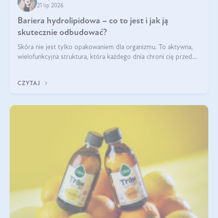
21 lip 2026
Bariera hydrolipidowa – co to jest i jak ją
skutecznie odbudować?
Skóra nie jest tylko opakowaniem dla organizmu. To aktywna,
wielofunkcyjna struktura, która każdego dnia chroni cię przed
utratą wody, wahaniami temperatury i czynnikami
środowiskowymi. Jednym z jej kluczowych elementów jest
CZYTAJ
bariera hydrolipidowa.