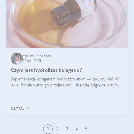
mgr inż. Anna Sobol
22 kwi 2025
Czym jest hydrolizat kolagenu?
Suplementacja kolagenem hydrolizowanym — tak, czy nie? W
jakiej formie warto go przyjmować i jaką rolę odgrywa w tym
wszystkim jego hydroliza czy liofilizacja?
CZYTAJ
1
2
3
4
5