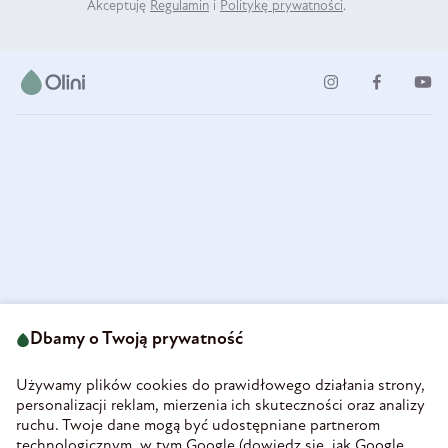
Akceptuję
Regulamin
i
Politykę prywatności
.
ul. Strzegomska 49
693 222 687
58-160 Świebodzice
Dbamy o Twoją prywatność
sklep@olini.pl
Polska
NIP 8860027066
Używamy plików cookies do prawidłowego działania strony,
REGON 890213034
personalizacji reklam, mierzenia ich skuteczności oraz analizy
ruchu. Twoje dane mogą być udostępniane partnerom
INFORMACJE
technologicznym, w tym Google (
dowiedz się, jak Google