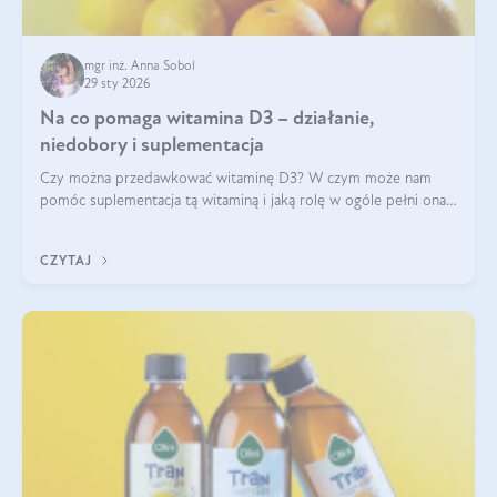
mgr inż. Anna Sobol
29 sty 2026
Na co pomaga witamina D3 – działanie,
niedobory i suplementacja
Czy można przedawkować witaminę D3? W czym może nam
pomóc suplementacja tą witaminą i jaką rolę w ogóle pełni ona
w naszym ciele? Powszechnie wiadomo, że jej przyjmowanie
zalecane jest jesienią i zimą, ale czy wiesz, dlaczego warto to
CZYTAJ
robić?