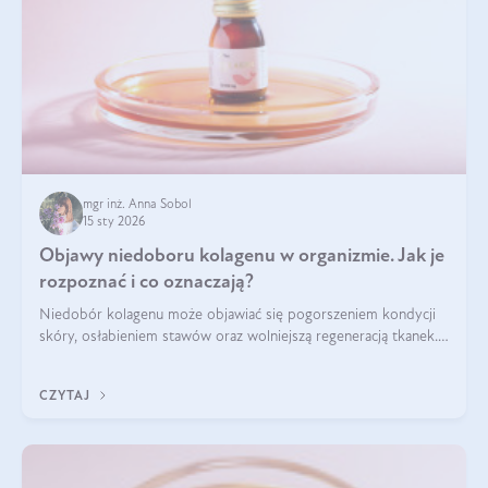
mgr inż. Anna Sobol
15 sty 2026
Objawy niedoboru kolagenu w organizmie. Jak je
rozpoznać i co oznaczają?
Niedobór kolagenu może objawiać się pogorszeniem kondycji
skóry, osłabieniem stawów oraz wolniejszą regeneracją tkanek.
Do najczęstszych sygnałów należą utrata jędrności i
elastyczności skóry, bóle stawów, łamliwość paznokci oraz
CZYTAJ
osłabienie włosów.