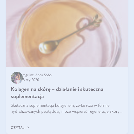
mgr inż. Anna Sobol
8 sty 2026
Kolagen na skórę – działanie i skuteczna
suplementacja
Skuteczna suplementacja kolagenem, zwłaszcza w formie
hydrolizowanych peptydów, może wspierać regenerację skóry i
poprawiać jej wygląd, jeśli jest połączona z odpowiednią dietą i
regularnością stosowania.
CZYTAJ