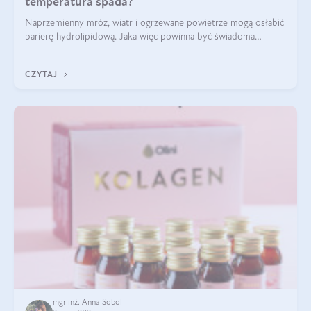
temperatura spada?
Naprzemienny mróz, wiatr i ogrzewane powietrze mogą osłabić
barierę hydrolipidową. Jaka więc powinna być świadoma
pielęgnacja w okresie chłodnych miesięcy?
CZYTAJ
mgr inż. Anna Sobol