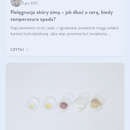
2 gru 2025
Pielęgnacja skóry zimą – jak dbać o cerę, kiedy
temperatura spada?
Naprzemienny mróz, wiatr i ogrzewane powietrze mogą osłabić
barierę hydrolipidową. Jaka więc powinna być świadoma
pielęgnacja w okresie chłodnych miesięcy?
CZYTAJ