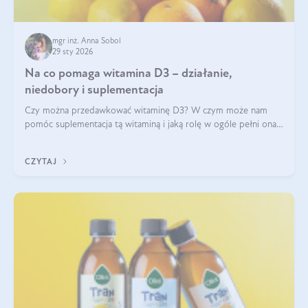
mgr inż. Anna Sobol
29 sty 2026
Na co pomaga witamina D3 – działanie,
niedobory i suplementacja
Czy można przedawkować witaminę D3? W czym może nam
pomóc suplementacja tą witaminą i jaką rolę w ogóle pełni ona
w naszym ciele? Powszechnie wiadomo, że jej przyjmowanie
zalecane jest jesienią i zimą, ale czy wiesz, dlaczego warto to
CZYTAJ
robić?