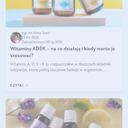
mgr inż. Anna Sobol
22 sty 2026
Zaktualizowano 30 lip 2026
Witaminy ADEK – na co działają i kiedy warto je
stosować?
Witaminy A, D, E i K to rozpuszczalne w tłuszczach składniki
odżywcze, które pełnią kluczowe funkcje w organizmie.
Wspierają zdrowie skóry i wzroku, odporność, prawidłową
krzepliwość krwi oraz mineralizację kości.
CZYTAJ