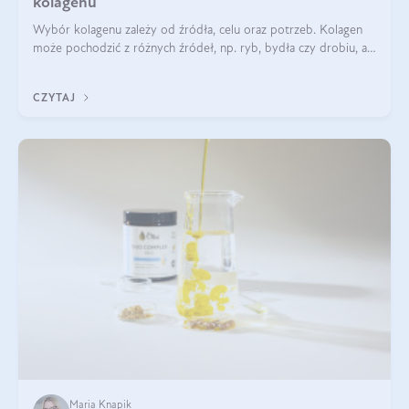
kolagenu
Wybór kolagenu zależy od źródła, celu oraz potrzeb. Kolagen
może pochodzić z różnych źródeł, np. ryb, bydła czy drobiu, a
każdy typ ma swoje unikatowe właściwości. Dla skóry najlepiej
sprawdza się kolagen rybi, a dla wspierania stawów — kolagen
CZYTAJ
bydlęcy.
Maria Knapik