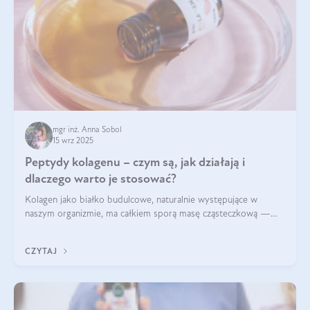
mgr inż. Anna Sobol
15 wrz 2025
Peptydy kolagenu – czym są, jak działają i
dlaczego warto je stosować?
Kolagen jako białko budulcowe, naturalnie występujące w
naszym organizmie, ma całkiem sporą masę cząsteczkową —
nawet do 300 kDa. Jeśli chcielibyśmy suplementować go w tej
formie, byłby trudno strawialny. Aby był lepiej przyswajalny i
CZYTAJ
bardziej biodostępny