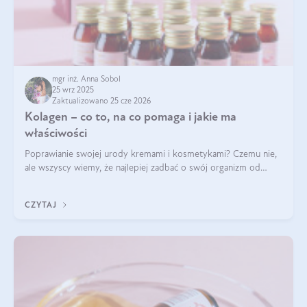
mgr inż. Anna Sobol
25 wrz 2025
Zaktualizowano 25 cze 2026
Kolagen – co to, na co pomaga i jakie ma
właściwości
Poprawianie swojej urody kremami i kosmetykami? Czemu nie,
ale wszyscy wiemy, że najlepiej zadbać o swój organizm od
wewnątrz — to solidna podstawa do tego, by nasz wygląd
zewnętrzny prezentował się zdrowo i atrakcyjnie. Stosowanie
CZYTAJ
wysokiej jakości suplem