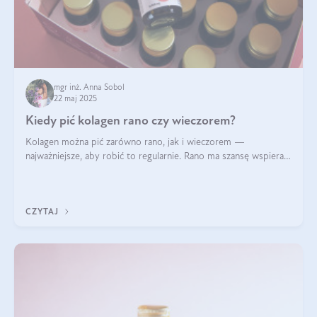
mgr inż. Anna Sobol
22 maj 2025
Kiedy pić kolagen rano czy wieczorem?
Kolagen można pić zarówno rano, jak i wieczorem —
najważniejsze, aby robić to regularnie. Rano ma szansę wspierać
energię i metabolizm, a wieczorem regenerację organizmu
podczas snu.
CZYTAJ