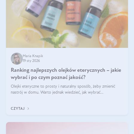
Maria Knapik
19 sty 2026
Ranking najlepszych olejków eterycznych – jakie
wybrać i po czym poznać jakość?
Olejki eteryczne to prosty i naturalny sposób, żeby zmienić
nastrój w domu. Warto jednak wiedzieć, jak wybrać
odpowiednie produkty. Po czym poznać, że są one dobrej
jakości? Jakie olejki eteryczne są najlepsze? Poznaj najważniejsze
CZYTAJ
kryteria wyboru!