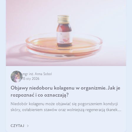
mgr inż. Anna Sobol
15 sty 2026
Objawy niedoboru kolagenu w organizmie. Jak je
rozpoznać i co oznaczają?
Niedobór kolagenu może objawiać się pogorszeniem kondycji
skóry, osłabieniem stawów oraz wolniejszą regeneracją tkanek.
Do najczęstszych sygnałów należą utrata jędrności i
elastyczności skóry, bóle stawów, łamliwość paznokci oraz
CZYTAJ
osłabienie włosów.