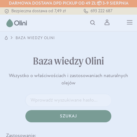
Tłoczony zawsze na zimno
DARMOWA DOSTAWA DPD PICKUP OD 49 ZŁ 📦 3-9 SIERPNIA
Bezpieczna dostawa od 7,49 zł
693 222 687
Darmowa dostawa od 199 zł
Tłoczony zawsze na zimno
BAZA WIEDZY OLINI
Baza wiedzy Olini
Wszystko o właściwościach i zastosowaniach naturalnych
olejów
SZUKAJ
Zastosowanie: