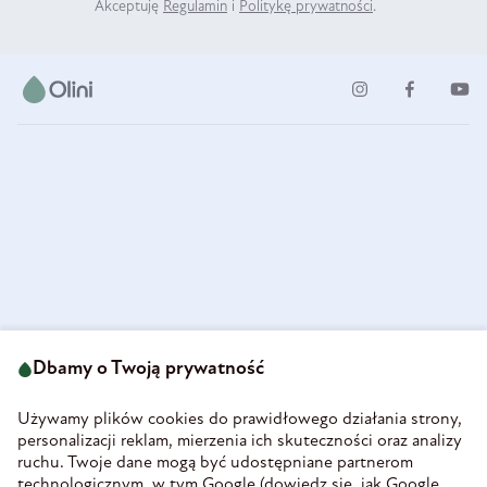
Akceptuję
Regulamin
i
Politykę prywatności
.
ul. Strzegomska 49
693 222 687
58-160 Świebodzice
Dbamy o Twoją prywatność
sklep@olini.pl
Polska
NIP 8860027066
Używamy plików cookies do prawidłowego działania strony,
REGON 890213034
personalizacji reklam, mierzenia ich skuteczności oraz analizy
ruchu. Twoje dane mogą być udostępniane partnerom
INFORMACJE
technologicznym, w tym Google (
dowiedz się, jak Google