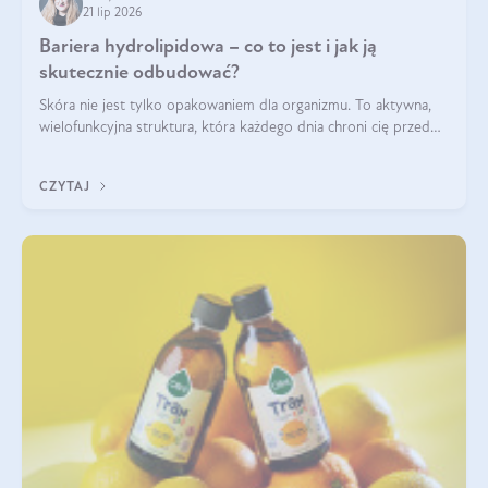
21 lip 2026
Bariera hydrolipidowa – co to jest i jak ją
skutecznie odbudować?
Skóra nie jest tylko opakowaniem dla organizmu. To aktywna,
wielofunkcyjna struktura, która każdego dnia chroni cię przed
utratą wody, wahaniami temperatury i czynnikami
środowiskowymi. Jednym z jej kluczowych elementów jest
CZYTAJ
bariera hydrolipidowa.