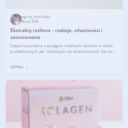
mgr inż. Anna Sobol
16 paź 2025
Ekstrakty roślinne - rodzaje, właściwości i
zastosowanie
Często korzystamy z wyciągów roślinnych: zarówno w celach
profilaktycznych, jak i leczniczych czy kosmetycznych. Ale czy
zastanawialiście się, na czym polega cały proces wydobywania
tych substancji z roślin?
CZYTAJ