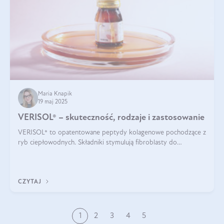
Maria Knapik
19 maj 2025
VERISOL® – skuteczność, rodzaje i zastosowanie
VERISOL® to opatentowane peptydy kolagenowe pochodzące z
ryb ciepłowodnych. Składniki stymulują fibroblasty do
produkcji kolagenu i elastyny w skórze. Kolagen VERISOL®
zapewnia wysoką biodostępność i umożliwia skuteczne dotarcie
do komórek skóry.
CZYTAJ
1
2
3
4
5