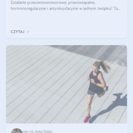
Działanie przeciwnowotworowe, przeciwzapalne,
hormonoregulacyjne i antyoksydacyjne w jednym związku? Tak
— to właśnie natura sezamolu, który obecny jest w oleju
sezamowym. Dowiedz się, dlaczego warto wprowadzić go do
swojej diety — być może to pierwsza ok
CZYTAJ
mgr inż. Anna Sobol