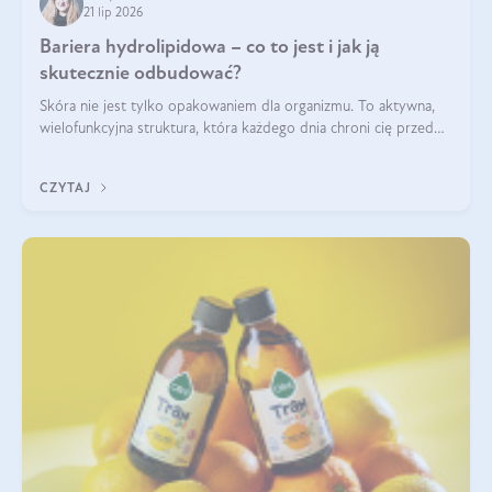
21 lip 2026
Bariera hydrolipidowa – co to jest i jak ją
skutecznie odbudować?
Skóra nie jest tylko opakowaniem dla organizmu. To aktywna,
wielofunkcyjna struktura, która każdego dnia chroni cię przed
utratą wody, wahaniami temperatury i czynnikami
środowiskowymi. Jednym z jej kluczowych elementów jest
CZYTAJ
bariera hydrolipidowa.