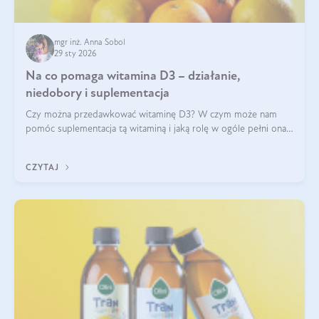
mgr inż. Anna Sobol
29 sty 2026
Na co pomaga witamina D3 – działanie,
niedobory i suplementacja
Czy można przedawkować witaminę D3? W czym może nam
pomóc suplementacja tą witaminą i jaką rolę w ogóle pełni ona
w naszym ciele? Powszechnie wiadomo, że jej przyjmowanie
zalecane jest jesienią i zimą, ale czy wiesz, dlaczego warto to
CZYTAJ
robić?