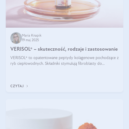
Maria Knapik
19 maj 2025
VERISOL® – skuteczność, rodzaje i zastosowanie
VERISOL® to opatentowane peptydy kolagenowe pochodzące z
ryb ciepłowodnych. Składniki stymulują fibroblasty do
produkcji kolagenu i elastyny w skórze. Kolagen VERISOL®
zapewnia wysoką biodostępność i umożliwia skuteczne dotarcie
do komórek skóry.
CZYTAJ