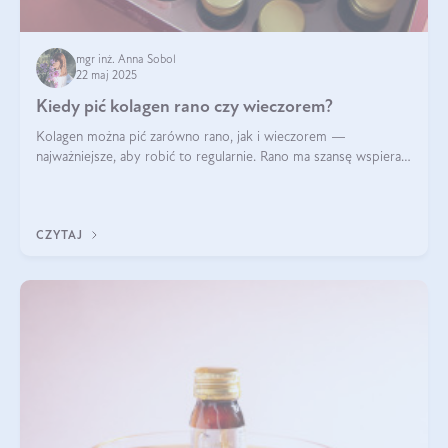
mgr inż. Anna Sobol
22 maj 2025
Kiedy pić kolagen rano czy wieczorem?
Kolagen można pić zarówno rano, jak i wieczorem —
najważniejsze, aby robić to regularnie. Rano ma szansę wspierać
energię i metabolizm, a wieczorem regenerację organizmu
podczas snu.
CZYTAJ