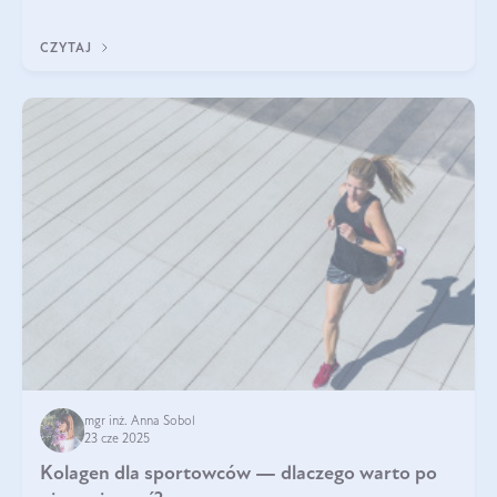
sezamowym. Dowiedz się, dlaczego warto wprowadzić go do
swojej diety — być może to pierwsza ok
CZYTAJ
mgr inż. Anna Sobol
23 cze 2025
Kolagen dla sportowców — dlaczego warto po