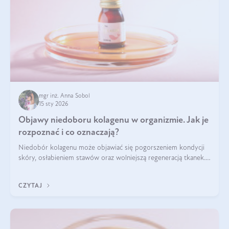
mgr inż. Anna Sobol
15 sty 2026
Objawy niedoboru kolagenu w organizmie. Jak je
rozpoznać i co oznaczają?
Niedobór kolagenu może objawiać się pogorszeniem kondycji
skóry, osłabieniem stawów oraz wolniejszą regeneracją tkanek.
Do najczęstszych sygnałów należą utrata jędrności i
elastyczności skóry, bóle stawów, łamliwość paznokci oraz
CZYTAJ
osłabienie włosów.