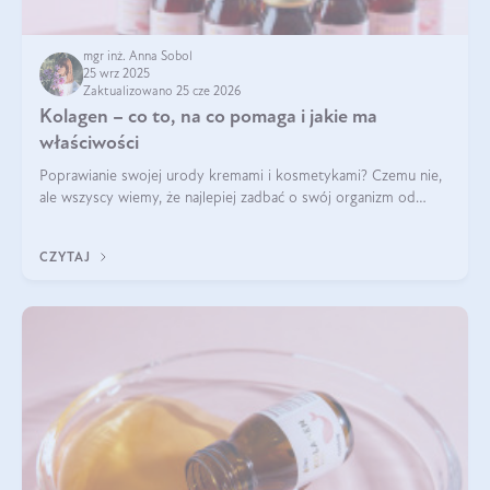
mgr inż. Anna Sobol
25 wrz 2025
Zaktualizowano 25 cze 2026
Kolagen – co to, na co pomaga i jakie ma
właściwości
Poprawianie swojej urody kremami i kosmetykami? Czemu nie,
ale wszyscy wiemy, że najlepiej zadbać o swój organizm od
wewnątrz — to solidna podstawa do tego, by nasz wygląd
zewnętrzny prezentował się zdrowo i atrakcyjnie. Stosowanie
CZYTAJ
wysokiej jakości suplem