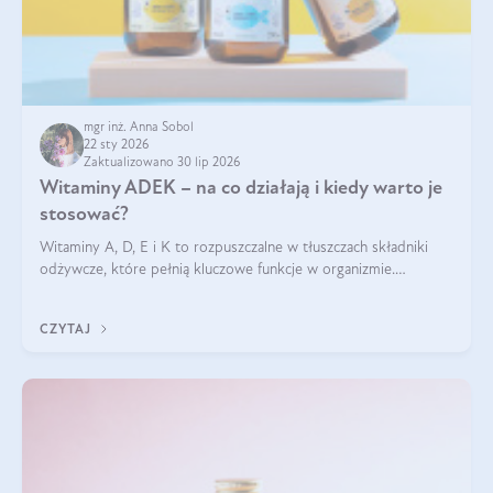
mgr inż. Anna Sobol
22 sty 2026
Zaktualizowano 30 lip 2026
Witaminy ADEK – na co działają i kiedy warto je
stosować?
Witaminy A, D, E i K to rozpuszczalne w tłuszczach składniki
odżywcze, które pełnią kluczowe funkcje w organizmie.
Wspierają zdrowie skóry i wzroku, odporność, prawidłową
krzepliwość krwi oraz mineralizację kości.
CZYTAJ