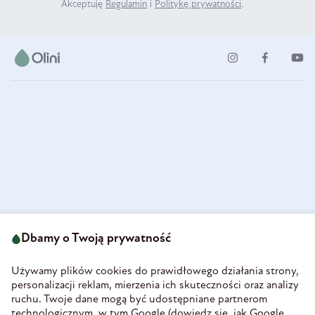
Akceptuję
Regulamin
i
Politykę prywatności
.
ul. Strzegomska 49
693 222 687
58-160 Świebodzice
Dbamy o Twoją prywatność
sklep@olini.pl
Polska
NIP 8860027066
Używamy plików cookies do prawidłowego działania strony,
REGON 890213034
personalizacji reklam, mierzenia ich skuteczności oraz analizy
ruchu. Twoje dane mogą być udostępniane partnerom
INFORMACJE
technologicznym, w tym Google (
dowiedz się, jak Google