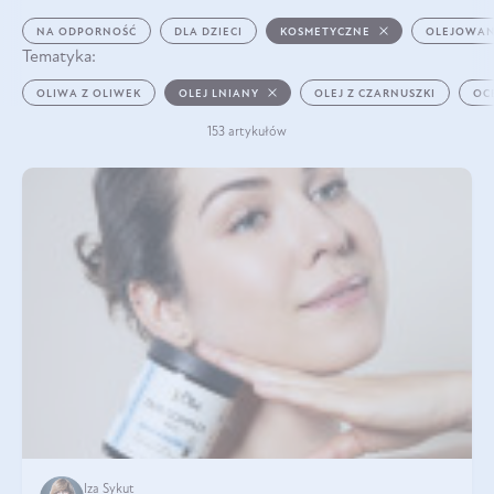
NA ODPORNOŚĆ
DLA DZIECI
KOSMETYCZNE
OLEJOWAN
Tematyka:
OLIWA Z OLIWEK
OLEJ LNIANY
OLEJ Z CZARNUSZKI
OC
153 artykułów
Iza Sykut