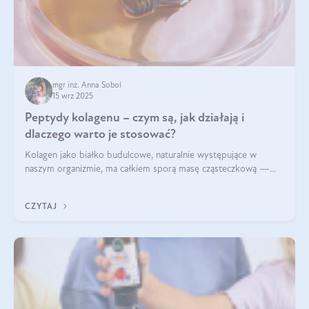
mgr inż. Anna Sobol
15 wrz 2025
Peptydy kolagenu – czym są, jak działają i
dlaczego warto je stosować?
Kolagen jako białko budulcowe, naturalnie występujące w
naszym organizmie, ma całkiem sporą masę cząsteczkową —
nawet do 300 kDa. Jeśli chcielibyśmy suplementować go w tej
formie, byłby trudno strawialny. Aby był lepiej przyswajalny i
CZYTAJ
bardziej biodostępny