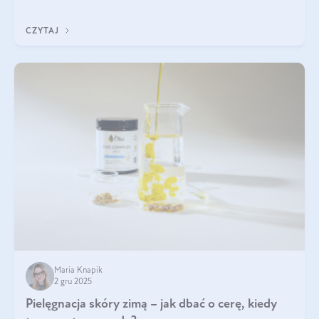
każdy typ ma swoje unikatowe właściwości. Dla skóry najlepiej
sprawdza się kolagen rybi, a dla wspierania stawów — kolagen
CZYTAJ
bydlęcy.
Maria Knapik
2 gru 2025
Pielęgnacja skóry zimą – jak dbać o cerę, kiedy