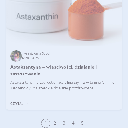
mgr inż. Anna Sobol
12 maj 2025
Astaksantyna – właściwości, działanie i
zastosowanie
Astaksantyna - przeciwutleniacz silniejszy niż witamina C i inne
karotenoidy. Ma szerokie działanie prozdrowotne:
przeciwzapalne, przeciwnowotworowe i immunomodulacyjne.
CZYTAJ
1
2
3
4
5