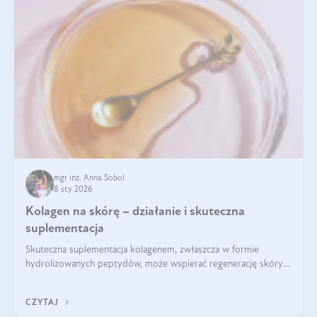
mgr inż. Anna Sobol
8 sty 2026
Kolagen na skórę – działanie i skuteczna
suplementacja
Skuteczna suplementacja kolagenem, zwłaszcza w formie
hydrolizowanych peptydów, może wspierać regenerację skóry i
poprawiać jej wygląd, jeśli jest połączona z odpowiednią dietą i
regularnością stosowania.
CZYTAJ