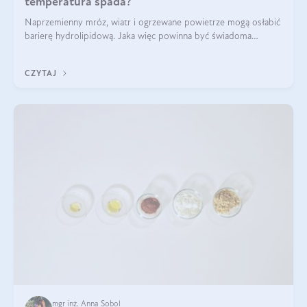
temperatura spada?
Naprzemienny mróz, wiatr i ogrzewane powietrze mogą osłabić
barierę hydrolipidową. Jaka więc powinna być świadoma
pielęgnacja w okresie chłodnych miesięcy?
CZYTAJ
mgr inż. Anna Sobol