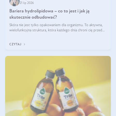
21 lip 2026
Bariera hydrolipidowa – co to jest i jak ją
skutecznie odbudować?
Skóra nie jest tylko opakowaniem dla organizmu. To aktywna,
wielofunkcyjna struktura, która każdego dnia chroni cię przed
utratą wody, wahaniami temperatury i czynnikami
środowiskowymi. Jednym z jej kluczowych elementów jest
CZYTAJ
bariera hydrolipidowa.