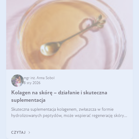
mgr inż. Anna Sobol
8 sty 2026
Kolagen na skórę – działanie i skuteczna
suplementacja
Skuteczna suplementacja kolagenem, zwłaszcza w formie
hydrolizowanych peptydów, może wspierać regenerację skóry i
poprawiać jej wygląd, jeśli jest połączona z odpowiednią dietą i
regularnością stosowania.
CZYTAJ