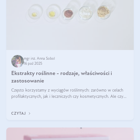
mgr inż. Anna Sobol
16 paź 2025
Ekstrakty roślinne - rodzaje, właściwości i
zastosowanie
Często korzystamy z wyciągów roślinnych: zarówno w celach
profilaktycznych, jak i leczniczych czy kosmetycznych. Ale czy
zastanawialiście się, na czym polega cały proces wydobywania
tych substancji z roślin?
CZYTAJ