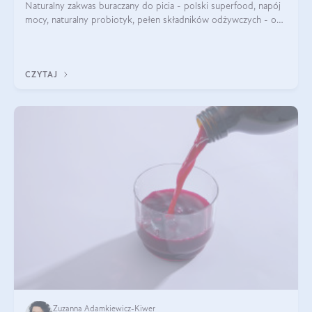
Naturalny zakwas buraczany do picia - polski superfood, napój
mocy, naturalny probiotyk, pełen składników odżywczych - o
zakwasie z buraka mówi się w samych superlatywach. Niektórzy
z Was usłyszeli o
CZYTAJ
Zuzanna Adamkiewicz-Kiwer