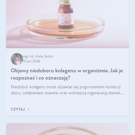
mgr inż. Anna Sobol
15 sty 2026
Objawy niedoboru kolagenu w organizmie. Jak je
rozpoznać i co oznaczają?
Niedobór kolagenu może objawiać się pogorszeniem kondycji
skóry, osłabieniem stawów oraz wolniejszą regeneracją tkanek.
Do najczęstszych sygnałów należą utrata jędrności i
elastyczności skóry, bóle stawów, łamliwość paznokci oraz
CZYTAJ
osłabienie włosów.