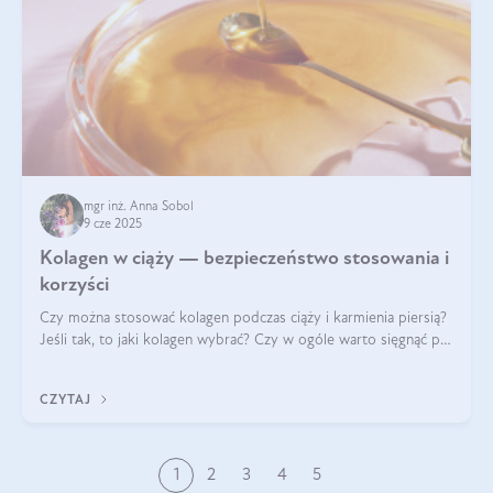
mgr inż. Anna Sobol
9 cze 2025
Kolagen w ciąży — bezpieczeństwo stosowania i
korzyści
Czy można stosować kolagen podczas ciąży i karmienia piersią?
Jeśli tak, to jaki kolagen wybrać? Czy w ogóle warto sięgnąć po
ten rodzaj suplementacji?
CZYTAJ
1
2
3
4
5