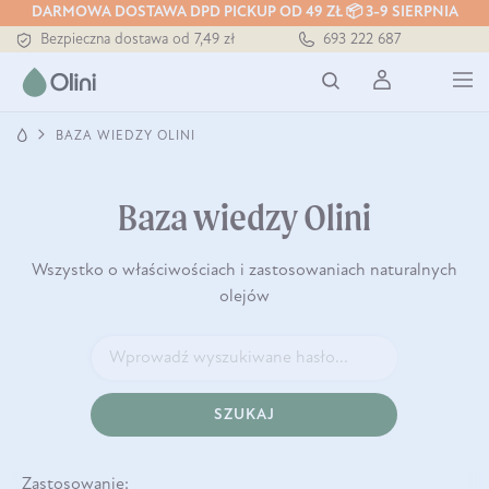
DARMOWA DOSTAWA DPD PICKUP OD 49 ZŁ 📦 3-9 SIERPNIA
Tłoczony zawsze na zimno
693 222 687
Bezpieczna dostawa od 7,49 zł
Darmowa dostawa od 199 zł
Tłoczony zawsze na zimno
BAZA WIEDZY OLINI
Baza wiedzy Olini
Wszystko o właściwościach i zastosowaniach naturalnych
olejów
SZUKAJ
Zastosowanie: