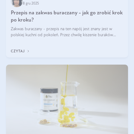
8 gru 2025
Przepis na zakwas buraczany - jak go zrobić krok
po kroku?
Zakwas buraczany - przepis na ten napój jest znany jest w
polskiej kuchni od pokoleń. Przez chwilę kiszenie buraków
czerwonych zostało zapomniane, by w ostatnim czasie powrócić
na fali popularności na
CZYTAJ