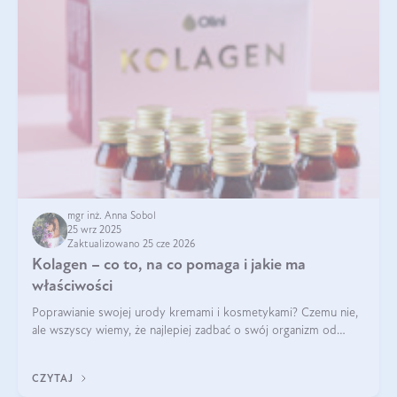
mgr inż. Anna Sobol
25 wrz 2025
Zaktualizowano 25 cze 2026
Kolagen – co to, na co pomaga i jakie ma
właściwości
Poprawianie swojej urody kremami i kosmetykami? Czemu nie,
ale wszyscy wiemy, że najlepiej zadbać o swój organizm od
wewnątrz — to solidna podstawa do tego, by nasz wygląd
zewnętrzny prezentował się zdrowo i atrakcyjnie. Stosowanie
CZYTAJ
wysokiej jakości suplem