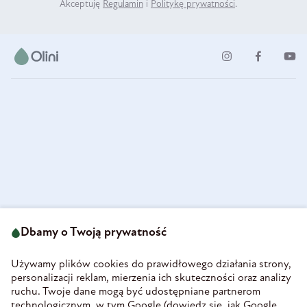
Akceptuję
Regulamin
i
Politykę prywatności
.
ul. Strzegomska 49
693 222 687
58-160 Świebodzice
Dbamy o Twoją prywatność
sklep@olini.pl
Polska
NIP 8860027066
Używamy plików cookies do prawidłowego działania strony,
REGON 890213034
personalizacji reklam, mierzenia ich skuteczności oraz analizy
ruchu. Twoje dane mogą być udostępniane partnerom
INFORMACJE
technologicznym, w tym Google (
dowiedz się, jak Google