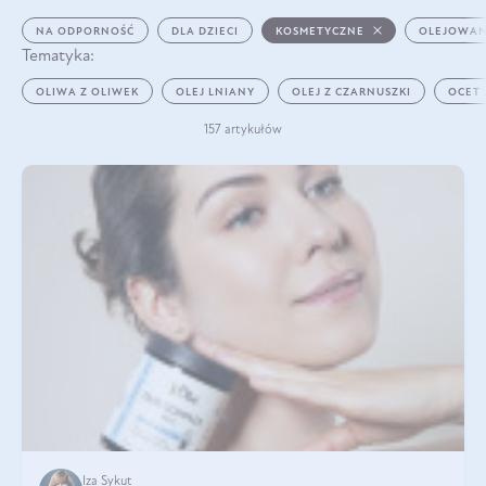
NA ODPORNOŚĆ
DLA DZIECI
KOSMETYCZNE
OLEJOWAN
Tematyka:
OLIWA Z OLIWEK
OLEJ LNIANY
OLEJ Z CZARNUSZKI
OCET
157 artykułów
Iza Sykut