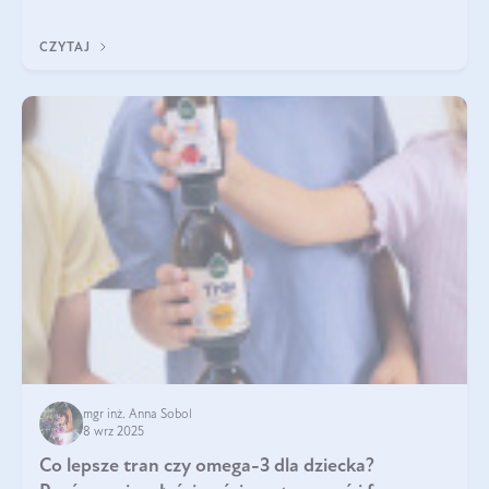
nawet do 300 kDa. Jeśli chcielibyśmy suplementować go w tej
formie, byłby trudno strawialny. Aby był lepiej przyswajalny i
CZYTAJ
bardziej biodostępny
mgr inż. Anna Sobol
8 wrz 2025
Co lepsze tran czy omega-3 dla dziecka?