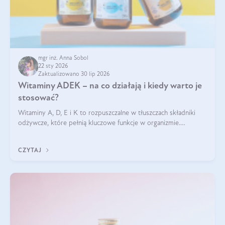
mgr inż. Anna Sobol
22 sty 2026
Zaktualizowano 30 lip 2026
Witaminy ADEK – na co działają i kiedy warto je
stosować?
Witaminy A, D, E i K to rozpuszczalne w tłuszczach składniki
odżywcze, które pełnią kluczowe funkcje w organizmie.
Wspierają zdrowie skóry i wzroku, odporność, prawidłową
krzepliwość krwi oraz mineralizację kości.
CZYTAJ