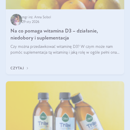
mgr inż. Anna Sobol
29 sty 2026
Na co pomaga witamina D3 – działanie,
niedobory i suplementacja
Czy można przedawkować witaminę D3? W czym może nam
pomóc suplementacja tą witaminą i jaką rolę w ogóle pełni ona
w naszym ciele? Powszechnie wiadomo, że jej przyjmowanie
zalecane jest jesienią i zimą, ale czy wiesz, dlaczego warto to
CZYTAJ
robić?