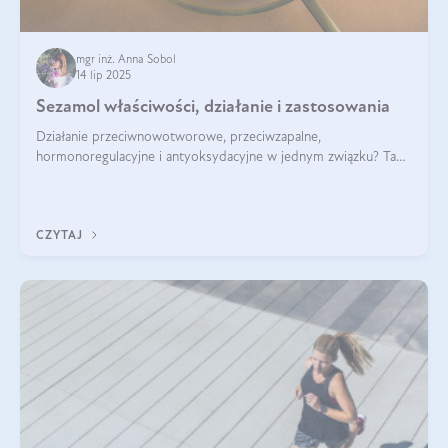
mgr inż. Anna Sobol
14 lip 2025
Sezamol właściwości, działanie i zastosowania
Działanie przeciwnowotworowe, przeciwzapalne,
hormonoregulacyjne i antyoksydacyjne w jednym związku? Tak
— to właśnie natura sezamolu, który obecny jest w oleju
sezamowym. Dowiedz się, dlaczego warto wprowadzić go do
swojej diety — być może to pierwsza ok
CZYTAJ