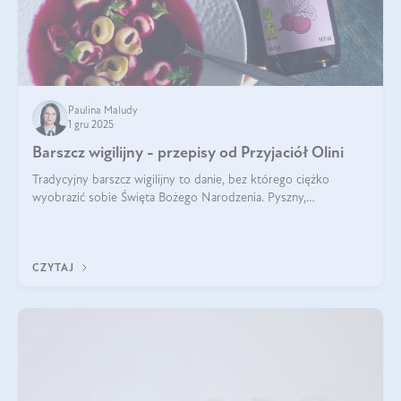
Paulina Maludy
1 gru 2025
Barszcz wigilijny - przepisy od Przyjaciół Olini
Tradycyjny barszcz wigilijny to danie, bez którego ciężko
wyobrazić sobie Święta Bożego Narodzenia. Pyszny,
aromatyczny, esencjonalny, pachnący grzybami, o pięknym
klarownym kolorze. W czym tkwi tajem
CZYTAJ