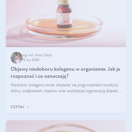
mgr inż. Anna Sobol
15 sty 2026
Objawy niedoboru kolagenu w organizmie. Jak je
rozpoznać i co oznaczają?
Niedobór kolagenu może objawiać się pogorszeniem kondycji
skóry, osłabieniem stawów oraz wolniejszą regeneracją tkanek.
Do najczęstszych sygnałów należą utrata jędrności i
elastyczności skóry, bóle stawów, łamliwość paznokci oraz
CZYTAJ
osłabienie włosów.