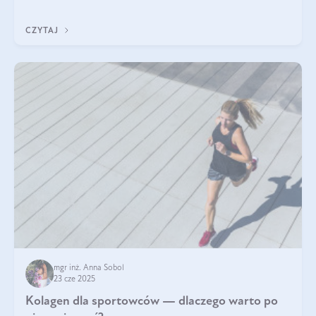
sezamowym. Dowiedz się, dlaczego warto wprowadzić go do
swojej diety — być może to pierwsza ok
CZYTAJ
mgr inż. Anna Sobol
23 cze 2025
Kolagen dla sportowców — dlaczego warto po