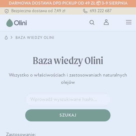
DARMOWA DOSTAWA DPD PICKUP OD 49 ZŁ 📦 3-9 SIERPNIA
Tłoczony zawsze na zimno
693 222 687
Bezpieczna dostawa od 7,49 zł
Darmowa dostawa od 199 zł
Tłoczony zawsze na zimno
BAZA WIEDZY OLINI
Baza wiedzy Olini
Wszystko o właściwościach i zastosowaniach naturalnych
olejów
SZUKAJ
Zastosowanie: