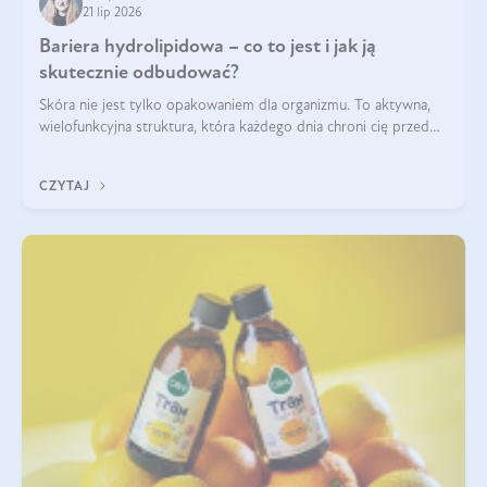
21 lip 2026
Bariera hydrolipidowa – co to jest i jak ją
skutecznie odbudować?
Skóra nie jest tylko opakowaniem dla organizmu. To aktywna,
wielofunkcyjna struktura, która każdego dnia chroni cię przed
utratą wody, wahaniami temperatury i czynnikami
środowiskowymi. Jednym z jej kluczowych elementów jest
CZYTAJ
bariera hydrolipidowa.