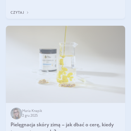
każdy typ ma swoje unikatowe właściwości. Dla skóry najlepiej
sprawdza się kolagen rybi, a dla wspierania stawów — kolagen
CZYTAJ
bydlęcy.
Maria Knapik
2 gru 2025
Pielęgnacja skóry zimą – jak dbać o cerę, kiedy