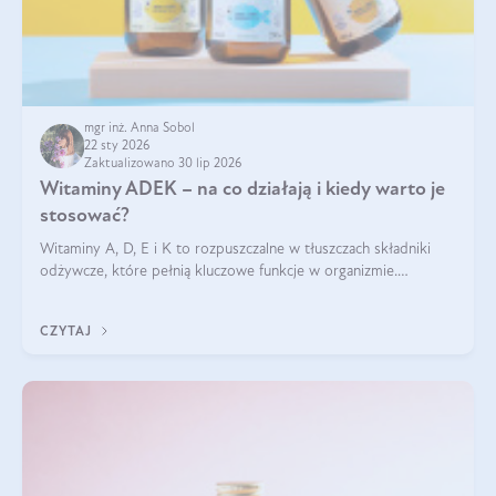
mgr inż. Anna Sobol
22 sty 2026
Zaktualizowano 30 lip 2026
Witaminy ADEK – na co działają i kiedy warto je
stosować?
Witaminy A, D, E i K to rozpuszczalne w tłuszczach składniki
odżywcze, które pełnią kluczowe funkcje w organizmie.
Wspierają zdrowie skóry i wzroku, odporność, prawidłową
krzepliwość krwi oraz mineralizację kości.
CZYTAJ