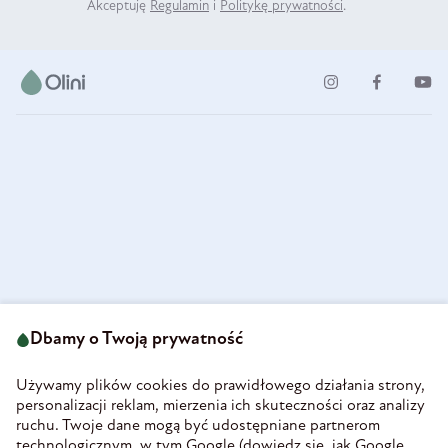
Akceptuję
Regulamin
i
Politykę prywatności
.
ul. Strzegomska 49
693 222 687
58-160 Świebodzice
Dbamy o Twoją prywatność
sklep@olini.pl
Polska
NIP 8860027066
Używamy plików cookies do prawidłowego działania strony,
REGON 890213034
personalizacji reklam, mierzenia ich skuteczności oraz analizy
ruchu. Twoje dane mogą być udostępniane partnerom
INFORMACJE
technologicznym, w tym Google (
dowiedz się, jak Google