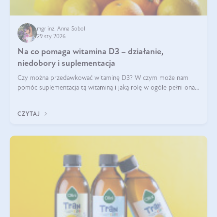
mgr inż. Anna Sobol
29 sty 2026
Na co pomaga witamina D3 – działanie,
niedobory i suplementacja
Czy można przedawkować witaminę D3? W czym może nam
pomóc suplementacja tą witaminą i jaką rolę w ogóle pełni ona
w naszym ciele? Powszechnie wiadomo, że jej przyjmowanie
zalecane jest jesienią i zimą, ale czy wiesz, dlaczego warto to
CZYTAJ
robić?