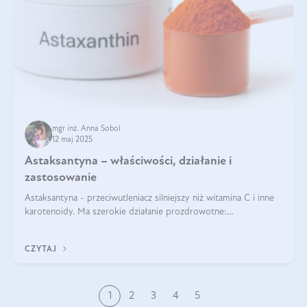
mgr inż. Anna Sobol
12 maj 2025
Astaksantyna – właściwości, działanie i
zastosowanie
Astaksantyna - przeciwutleniacz silniejszy niż witamina C i inne
karotenoidy. Ma szerokie działanie prozdrowotne:
przeciwzapalne, przeciwnowotworowe i immunomodulacyjne.
CZYTAJ
1
2
3
4
5