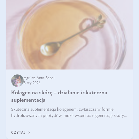
mgr inż. Anna Sobol
8 sty 2026
Kolagen na skórę – działanie i skuteczna
suplementacja
Skuteczna suplementacja kolagenem, zwłaszcza w formie
hydrolizowanych peptydów, może wspierać regenerację skóry i
poprawiać jej wygląd, jeśli jest połączona z odpowiednią dietą i
regularnością stosowania.
CZYTAJ