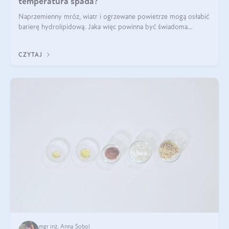
temperatura spada?
Naprzemienny mróz, wiatr i ogrzewane powietrze mogą osłabić
barierę hydrolipidową. Jaka więc powinna być świadoma
pielęgnacja w okresie chłodnych miesięcy?
CZYTAJ
mgr inż. Anna Sobol