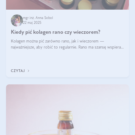
mgr inż. Anna Sobol
22 maj 2025
Kiedy pić kolagen rano czy wieczorem?
Kolagen można pić zarówno rano, jak i wieczorem —
najważniejsze, aby robić to regularnie. Rano ma szansę wspierać
energię i metabolizm, a wieczorem regenerację organizmu
podczas snu.
CZYTAJ