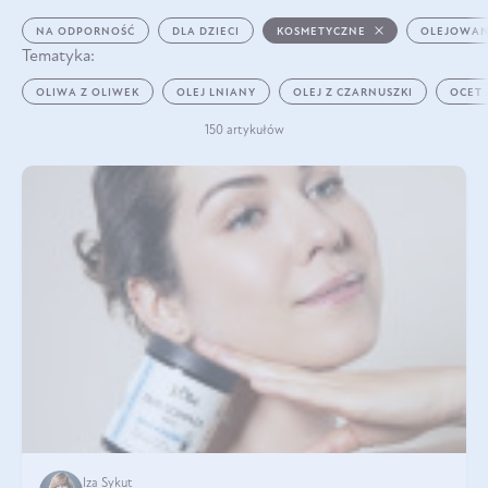
NA ODPORNOŚĆ
DLA DZIECI
KOSMETYCZNE
OLEJOWAN
Tematyka:
OLIWA Z OLIWEK
OLEJ LNIANY
OLEJ Z CZARNUSZKI
OCET
150 artykułów
Iza Sykut