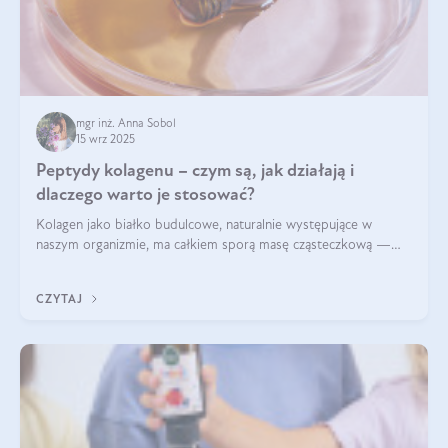
mgr inż. Anna Sobol
15 wrz 2025
Peptydy kolagenu – czym są, jak działają i
dlaczego warto je stosować?
Kolagen jako białko budulcowe, naturalnie występujące w
naszym organizmie, ma całkiem sporą masę cząsteczkową —
nawet do 300 kDa. Jeśli chcielibyśmy suplementować go w tej
formie, byłby trudno strawialny. Aby był lepiej przyswajalny i
CZYTAJ
bardziej biodostępny