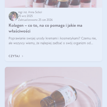
mgr inż. Anna Sobol
25 wrz 2025
Zaktualizowano 25 cze 2026
Kolagen – co to, na co pomaga i jakie ma
właściwości
Poprawianie swojej urody kremami i kosmetykami? Czemu nie,
ale wszyscy wiemy, że najlepiej zadbać o swój organizm od
wewnątrz — to solidna podstawa do tego, by nasz wygląd
zewnętrzny prezentował się zdrowo i atrakcyjnie. Stosowanie
CZYTAJ
wysokiej jakości suplem