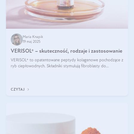
Maria Knapik
19 maj 2025
VERISOL® – skuteczność, rodzaje i zastosowanie
VERISOL® to opatentowane peptydy kolagenowe pochodzące z
ryb ciepłowodnych. Składniki stymulują fibroblasty do
produkcji kolagenu i elastyny w skórze. Kolagen VERISOL®
zapewnia wysoką biodostępność i umożliwia skuteczne dotarcie
do komórek skóry.
CZYTAJ