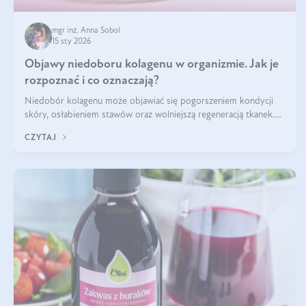
mgr inż. Anna Sobol
15 sty 2026
Objawy niedoboru kolagenu w organizmie. Jak je
rozpoznać i co oznaczają?
Niedobór kolagenu może objawiać się pogorszeniem kondycji
skóry, osłabieniem stawów oraz wolniejszą regeneracją tkanek.
Do najczęstszych sygnałów należą utrata jędrności i elastyczności
CZYTAJ
skóry, bóle stawów, łamliwość paznokci oraz osłabienie włosów.