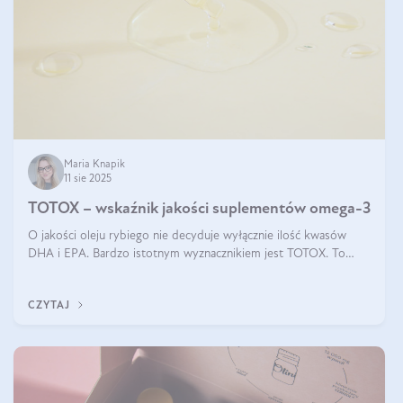
Maria Knapik
11 sie 2025
TOTOX – wskaźnik jakości suplementów omega-3
O jakości oleju rybiego nie decyduje wyłącznie ilość kwasów
DHA i EPA. Bardzo istotnym wyznacznikiem jest TOTOX. To
wskaźnik, który pokazuje skuteczność, świeżość oraz
bezpieczeństwo suplementu?
CZYTAJ