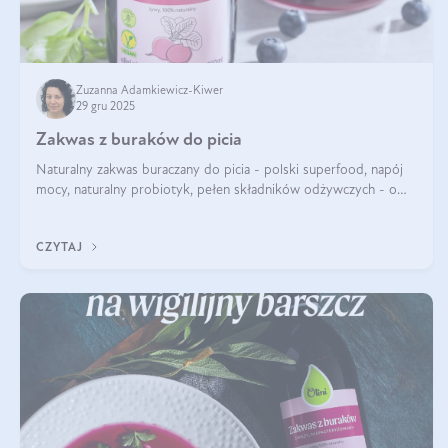
Zuzanna Adamkiewicz-Kiwer
29 gru 2025
Zakwas z buraków do picia
Naturalny zakwas buraczany do picia - polski superfood, napój
mocy, naturalny probiotyk, pełen składników odżywczych - o
zakwasie z buraka mówi się w samych superlatywach. Niektórzy
z Was usłyszeli o
CZYTAJ