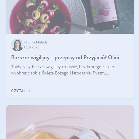
Paulina Maludy
1 gru 2025
Barszcz wigilijny - przepisy od Przyjaciół Olini
Tradycyjny barszcz wigilijny to danie, bez którego ciężko
wyobrazić sobie Święta Bożego Narodzenia. Pyszny,
aromatyczny, esencjonalny, pachnący grzybami, o pięknym
klarownym kolorze. W czym tkwi tajem
CZYTAJ