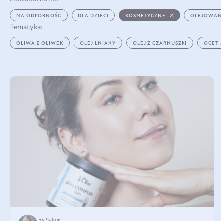
NA ODPORNOŚĆ
DLA DZIECI
KOSMETYCZNE
OLEJOWAN
Tematyka:
OLIWA Z OLIWEK
OLEJ LNIANY
OLEJ Z CZARNUSZKI
OCET
Iza Sykut