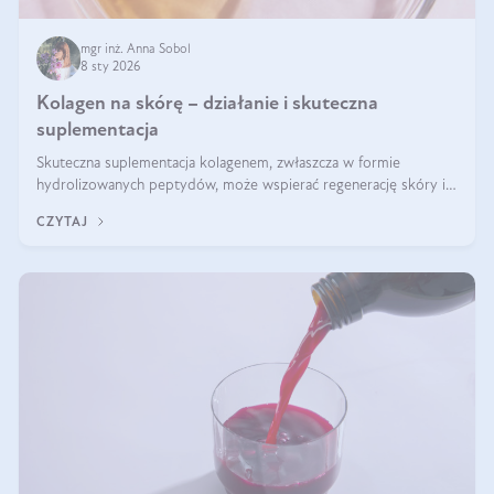
mgr inż. Anna Sobol
8 sty 2026
Kolagen na skórę – działanie i skuteczna
suplementacja
Skuteczna suplementacja kolagenem, zwłaszcza w formie
hydrolizowanych peptydów, może wspierać regenerację skóry i
poprawiać jej wygląd, jeśli jest połączona z odpowiednią dietą i
CZYTAJ
regularnością stosowania.