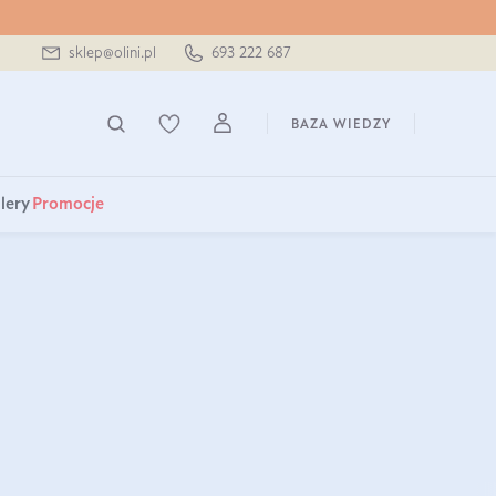
sklep@olini.pl
693 222 687
BAZA WIEDZY
lery
Promocje