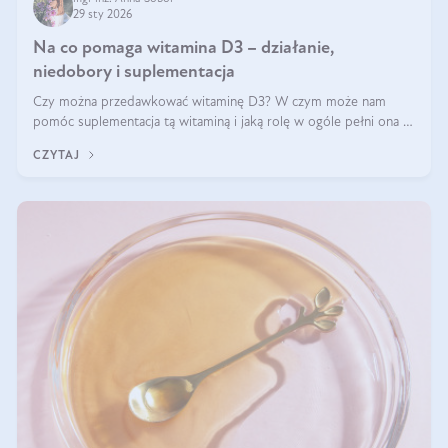
29 sty 2026
Na co pomaga witamina D3 – działanie,
niedobory i suplementacja
Czy można przedawkować witaminę D3? W czym może nam
pomóc suplementacja tą witaminą i jaką rolę w ogóle pełni ona w
naszym ciele? Powszechnie wiadomo, że jej przyjmowanie
CZYTAJ
zalecane jest jesienią i zimą, ale czy wiesz, dlaczego warto to
robić?