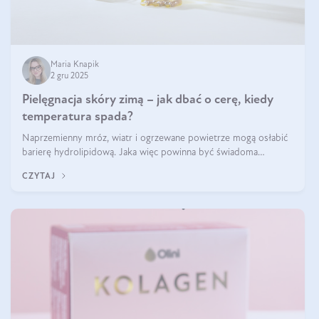
Maria Knapik
2 gru 2025
Pielęgnacja skóry zimą – jak dbać o cerę, kiedy
temperatura spada?
Naprzemienny mróz, wiatr i ogrzewane powietrze mogą osłabić
barierę hydrolipidową. Jaka więc powinna być świadoma
pielęgnacja w okresie chłodnych miesięcy?
CZYTAJ