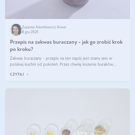
Zuzanna Adamkiewicz-Kiwer
8 gru 2025
Przepis na zakwas buraczany - jak go zrobić krok
po kroku?
Zakwas buraczany - przepis na ten napój jest znany jest w
polskiej kuchni od pokoleń. Przez chwilę kiszenie buraków
czerwonych zostało zapomniane, by w ostatnim czasie powrócić
CZYTAJ
na fali popularności na