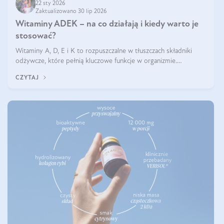
22 sty 2026
Zaktualizowano 30 lip 2026
Witaminy ADEK – na co działają i kiedy warto je
stosować?
Witaminy A, D, E i K to rozpuszczalne w tłuszczach składniki
odżywcze, które pełnią kluczowe funkcje w organizmie.
Wspierają zdrowie skóry i wzroku, odporność, prawidłową
CZYTAJ
krzepliwość krwi oraz mineralizację kości.