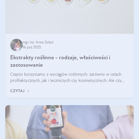
mgr inż. Anna Sobol
16 paź 2025
Ekstrakty roślinne - rodzaje, właściwości i
zastosowanie
Często korzystamy z wyciągów roślinnych: zarówno w celach
profilaktycznych, jak i leczniczych czy kosmetycznych. Ale czy
zastanawialiście się, na czym polega cały proces wydobywania
CZYTAJ
tych substancji z roślin?