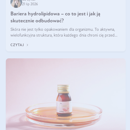
21 lip 2026
Bariera hydrolipidowa – co to jest i jak ją
skutecznie odbudować?
Skóra nie jest tylko opakowaniem dla organizmu. To aktywna,
wielofunkcyjna struktura, która każdego dnia chroni cię przed
utratą wody, wahaniami temperatury i czynnikami
CZYTAJ
środowiskowymi. Jednym z jej kluczowych elementów jest
bariera hydrolipidowa.