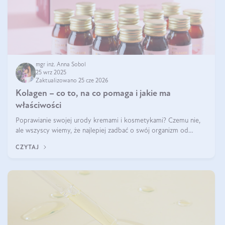
mgr inż. Anna Sobol
25 wrz 2025
Zaktualizowano 25 cze 2026
Kolagen – co to, na co pomaga i jakie ma
właściwości
Poprawianie swojej urody kremami i kosmetykami? Czemu nie,
ale wszyscy wiemy, że najlepiej zadbać o swój organizm od
wewnątrz — to solidna podstawa do tego, by nasz wygląd
CZYTAJ
zewnętrzny prezentował się zdrowo i atrakcyjnie. Stosowanie
wysokiej jakości suplem