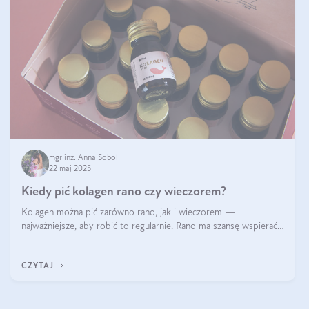
mgr inż. Anna Sobol
22 maj 2025
Kiedy pić kolagen rano czy wieczorem?
Kolagen można pić zarówno rano, jak i wieczorem —
najważniejsze, aby robić to regularnie. Rano ma szansę wspierać
energię i metabolizm, a wieczorem regenerację organizmu
podczas snu.
CZYTAJ