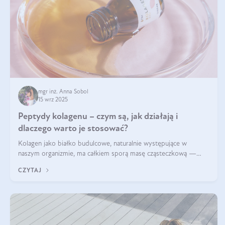
mgr inż. Anna Sobol
15 wrz 2025
Peptydy kolagenu – czym są, jak działają i
dlaczego warto je stosować?
Kolagen jako białko budulcowe, naturalnie występujące w
naszym organizmie, ma całkiem sporą masę cząsteczkową —
nawet do 300 kDa. Jeśli chcielibyśmy suplementować go w tej
CZYTAJ
formie, byłby trudno strawialny. Aby był lepiej przyswajalny i
bardziej biodostępny