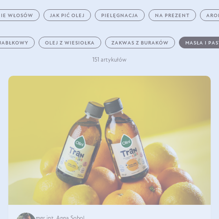
IE WŁOSÓW
JAK PIĆ OLEJ
PIELĘGNACJA
NA PREZENT
ARO
 JABŁKOWY
OLEJ Z WIESIOŁKA
ZAKWAS Z BURAKÓW
MASŁA I PA
151 artykułów
mgr inż. Anna Sobol