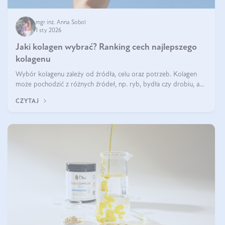
mgr inż. Anna Sobol
1 sty 2026
Jaki kolagen wybrać? Ranking cech najlepszego
kolagenu
Wybór kolagenu zależy od źródła, celu oraz potrzeb. Kolagen
może pochodzić z różnych źródeł, np. ryb, bydła czy drobiu, a
każdy typ ma swoje unikatowe właściwości. Dla skóry najlepiej
CZYTAJ
sprawdza się kolagen rybi, a dla wspierania stawów — kolagen
bydlęcy.