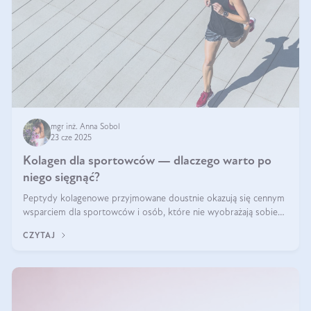
mgr inż. Anna Sobol
23 cze 2025
Kolagen dla sportowców — dlaczego warto po
niego sięgnąć?
Peptydy kolagenowe przyjmowane doustnie okazują się cennym
wsparciem dla sportowców i osób, które nie wyobrażają sobie
życia bez intensywnego ruchu.
CZYTAJ