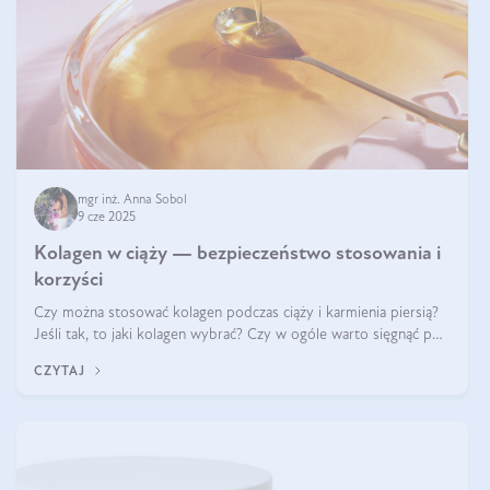
mgr inż. Anna Sobol
9 cze 2025
Kolagen w ciąży — bezpieczeństwo stosowania i
korzyści
Czy można stosować kolagen podczas ciąży i karmienia piersią?
Jeśli tak, to jaki kolagen wybrać? Czy w ogóle warto sięgnąć po
ten rodzaj suplementacji?
CZYTAJ