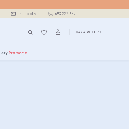
sklep@olini.pl
693 222 687
BAZA WIEDZY
lery
Promocje