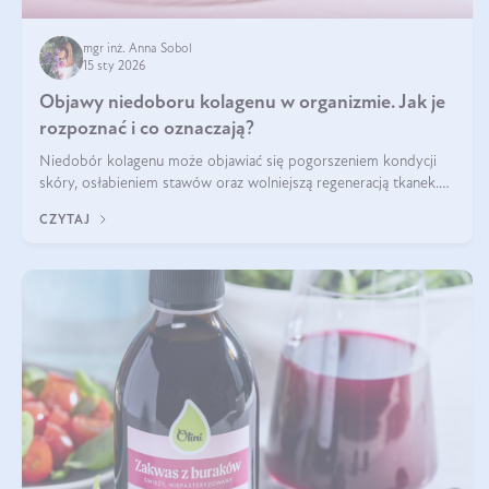
mgr inż. Anna Sobol
15 sty 2026
Objawy niedoboru kolagenu w organizmie. Jak je
rozpoznać i co oznaczają?
Niedobór kolagenu może objawiać się pogorszeniem kondycji
skóry, osłabieniem stawów oraz wolniejszą regeneracją tkanek.
Do najczęstszych sygnałów należą utrata jędrności i elastyczności
CZYTAJ
skóry, bóle stawów, łamliwość paznokci oraz osłabienie włosów.