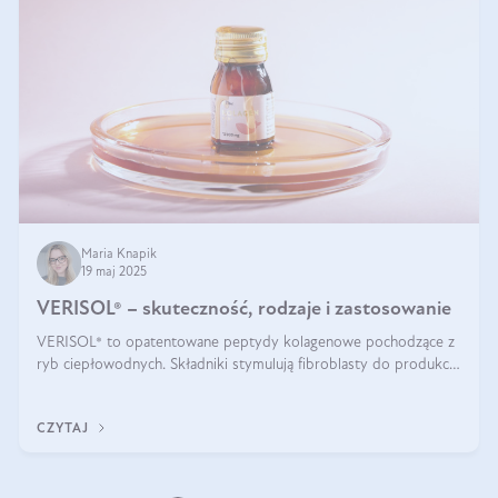
Maria Knapik
19 maj 2025
VERISOL® – skuteczność, rodzaje i zastosowanie
VERISOL® to opatentowane peptydy kolagenowe pochodzące z
ryb ciepłowodnych. Składniki stymulują fibroblasty do produkcji
kolagenu i elastyny w skórze. Kolagen VERISOL® zapewnia
wysoką biodostępność i umożliwia skuteczne dotarcie do
CZYTAJ
komórek skóry.