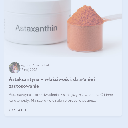
mgr inż. Anna Sobol
12 maj 2025
Astaksantyna – właściwości, działanie i
zastosowanie
Astaksantyna - przeciwutleniacz silniejszy niż witamina C i inne
karotenoidy. Ma szerokie działanie prozdrowotne:
przeciwzapalne, przeciwnowotworowe i immunomodulacyjne.
CZYTAJ