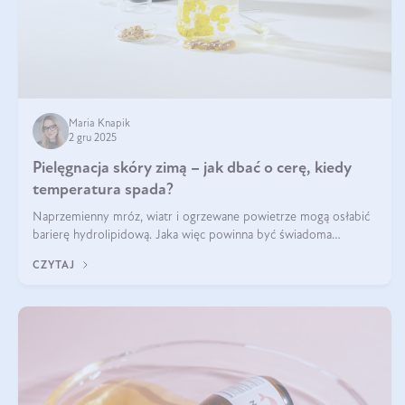
Maria Knapik
2 gru 2025
Pielęgnacja skóry zimą – jak dbać o cerę, kiedy
temperatura spada?
Naprzemienny mróz, wiatr i ogrzewane powietrze mogą osłabić
barierę hydrolipidową. Jaka więc powinna być świadoma
pielęgnacja w okresie chłodnych miesięcy?
CZYTAJ