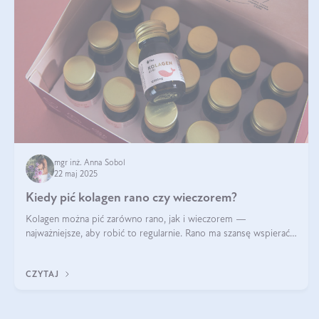
mgr inż. Anna Sobol
22 maj 2025
Kiedy pić kolagen rano czy wieczorem?
Kolagen można pić zarówno rano, jak i wieczorem —
najważniejsze, aby robić to regularnie. Rano ma szansę wspierać
energię i metabolizm, a wieczorem regenerację organizmu
podczas snu.
CZYTAJ