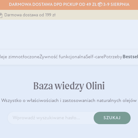
DARMOWA DOSTAWA DPD PICKUP OD 49 ZŁ 📦 3-9 SIERPNIA
Darmowa dostawa od 199 zł
leje zimnotłoczone
Żywność funkcjonalna
Self-care
Potrzeby
Bestsel
Baza wiedzy Olini
Wszystko o właściwościach i zastosowaniach naturalnych olejów
SZUKAJ