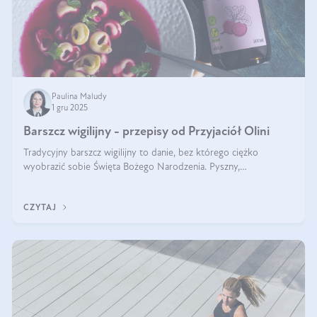
Paulina Maludy
1 gru 2025
Barszcz wigilijny - przepisy od Przyjaciół Olini
Tradycyjny barszcz wigilijny to danie, bez którego ciężko
wyobrazić sobie Święta Bożego Narodzenia. Pyszny,
aromatyczny, esencjonalny, pachnący grzybami, o pięknym
klarownym kolorze. W czym tkwi tajem
CZYTAJ