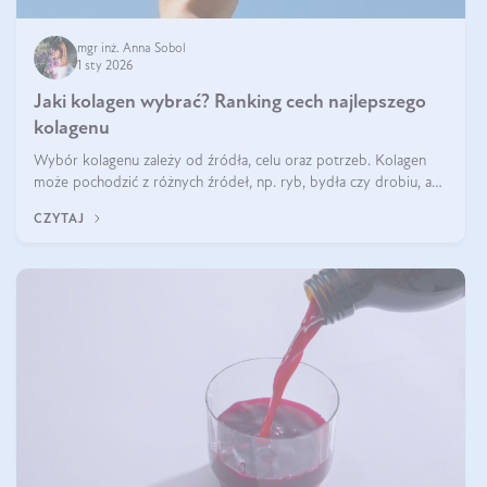
mgr inż. Anna Sobol
1 sty 2026
Jaki kolagen wybrać? Ranking cech najlepszego
kolagenu
Wybór kolagenu zależy od źródła, celu oraz potrzeb. Kolagen
może pochodzić z różnych źródeł, np. ryb, bydła czy drobiu, a
każdy typ ma swoje unikatowe właściwości. Dla skóry najlepiej
CZYTAJ
sprawdza się kolagen rybi, a dla wspierania stawów — kolagen
bydlęcy.