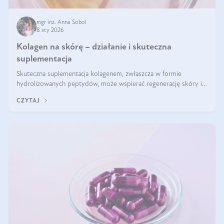
mgr inż. Anna Sobol
8 sty 2026
Kolagen na skórę – działanie i skuteczna
suplementacja
Skuteczna suplementacja kolagenem, zwłaszcza w formie
hydrolizowanych peptydów, może wspierać regenerację skóry i
poprawiać jej wygląd, jeśli jest połączona z odpowiednią dietą i
CZYTAJ
regularnością stosowania.