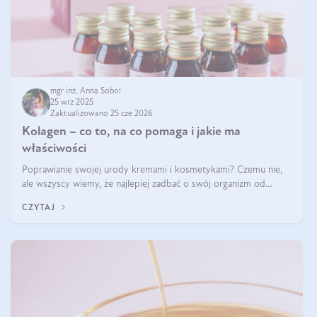
mgr inż. Anna Sobol
25 wrz 2025
Zaktualizowano 25 cze 2026
Kolagen – co to, na co pomaga i jakie ma
właściwości
Poprawianie swojej urody kremami i kosmetykami? Czemu nie,
ale wszyscy wiemy, że najlepiej zadbać o swój organizm od
wewnątrz — to solidna podstawa do tego, by nasz wygląd
CZYTAJ
zewnętrzny prezentował się zdrowo i atrakcyjnie. Stosowanie
wysokiej jakości suplem