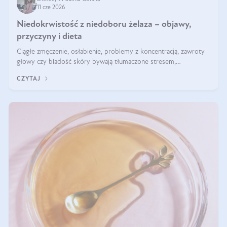
11 cze 2026
Niedokrwistość z niedoboru żelaza – objawy,
przyczyny i dieta
Ciągłe zmęczenie, osłabienie, problemy z koncentracją, zawroty
głowy czy bladość skóry bywają tłumaczone stresem,
przepracowaniem lub niedoborem snu. Tymczasem ich przyczyną
CZYTAJ
może być niedokrwistość z niedoboru żelaza.