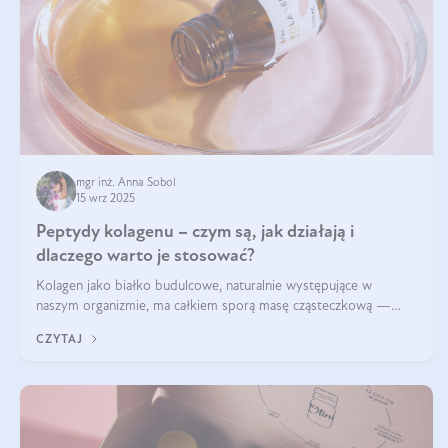
mgr inż. Anna Sobol
15 wrz 2025
Peptydy kolagenu – czym są, jak działają i
dlaczego warto je stosować?
Kolagen jako białko budulcowe, naturalnie występujące w
naszym organizmie, ma całkiem sporą masę cząsteczkową —
nawet do 300 kDa. Jeśli chcielibyśmy suplementować go w tej
CZYTAJ
formie, byłby trudno strawialny. Aby był lepiej przyswajalny i
bardziej biodostępny