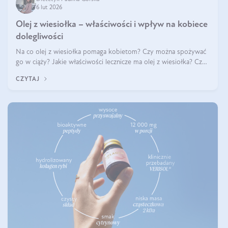
6 lut 2026
Olej z wiesiołka – właściwości i wpływ na kobiece
dolegliwości
Na co olej z wiesiołka pomaga kobietom? Czy można spożywać
go w ciąży? Jakie właściwości lecznicze ma olej z wiesiołka? Czy
jego skuteczność potwierdzają badania? Ile trzeba czekać na
CZYTAJ
efekty? Jaka jes