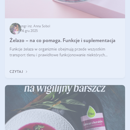
mgr inż. Anna Sobol
16 gru 2025
Żelazo – na co pomaga. Funkcje i suplementacja
Funkcje żelaza w organizmie obejmują przede wszystkim
transport tlenu i prawidłowe funkcjonowanie niektórych
enzymów. Żelazo odpowiada też za działanie układu
immunologicznego i nerwowego, szczególnie na wczesnym
CZYTAJ
etapie życia.