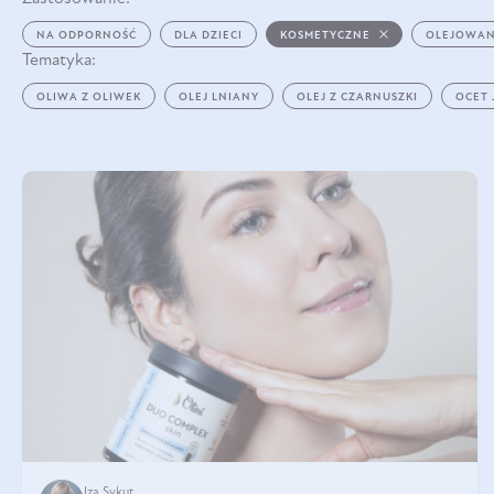
NA ODPORNOŚĆ
DLA DZIECI
KOSMETYCZNE
OLEJOWAN
Tematyka:
OLIWA Z OLIWEK
OLEJ LNIANY
OLEJ Z CZARNUSZKI
OCET
Iza Sykut