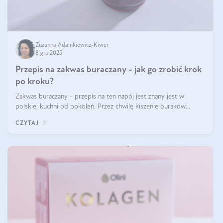
Zuzanna Adamkiewicz-Kiwer
8 gru 2025
Przepis na zakwas buraczany - jak go zrobić krok
po kroku?
Zakwas buraczany - przepis na ten napój jest znany jest w
polskiej kuchni od pokoleń. Przez chwilę kiszenie buraków
czerwonych zostało zapomniane, by w ostatnim czasie powrócić
CZYTAJ
na fali popularności na