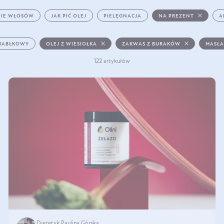
IE WŁOSÓW
JAK PIĆ OLEJ
PIELĘGNACJA
NA PREZENT
A
 JABŁKOWY
OLEJ Z WIESIOŁKA
ZAKWAS Z BURAKÓW
MASŁA
122 artykułów
Dietetyk Paulina Górska