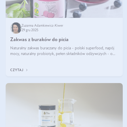
Zuzanna Adamkiewicz-Kiwer
29 gru 2025
Zakwas z buraków do picia
Naturalny zakwas buraczany do picia - polski superfood, napój
mocy, naturalny probiotyk, pełen składników odżywczych - o
zakwasie z buraka mówi się w samych superlatywach. Niektórzy
z Was usłyszeli o
CZYTAJ