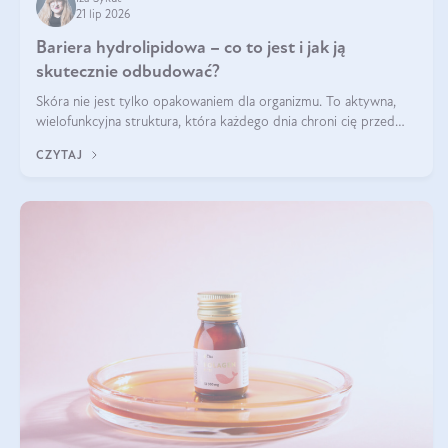
21 lip 2026
Bariera hydrolipidowa – co to jest i jak ją
skutecznie odbudować?
Skóra nie jest tylko opakowaniem dla organizmu. To aktywna,
wielofunkcyjna struktura, która każdego dnia chroni cię przed
utratą wody, wahaniami temperatury i czynnikami
CZYTAJ
środowiskowymi. Jednym z jej kluczowych elementów jest
bariera hydrolipidowa.