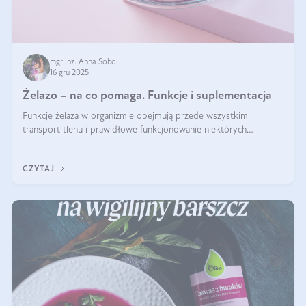
mgr inż. Anna Sobol
16 gru 2025
Żelazo – na co pomaga. Funkcje i suplementacja
Funkcje żelaza w organizmie obejmują przede wszystkim
transport tlenu i prawidłowe funkcjonowanie niektórych
enzymów. Żelazo odpowiada też za działanie układu
immunologicznego i nerwowego, szczególnie na wczesnym
CZYTAJ
etapie życia.