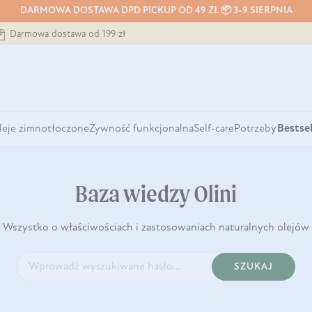
DARMOWA DOSTAWA DPD PICKUP OD 49 ZŁ 📦 3-9 SIERPNIA
Darmowa dostawa od 199 zł
leje zimnotłoczone
Żywność funkcjonalna
Self-care
Potrzeby
Bestsel
Baza wiedzy Olini
Wszystko o właściwościach i zastosowaniach naturalnych olejów
SZUKAJ