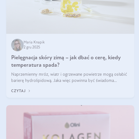
Maria Knapik
2 gru 2025
Pielęgnacja skóry zimą – jak dbać o cerę, kiedy
temperatura spada?
Naprzemienny mróz, wiatr i ogrzewane powietrze mogą osłabić
barierę hydrolipidową. Jaka więc powinna być świadoma
pielęgnacja w okresie chłodnych miesięcy?
CZYTAJ