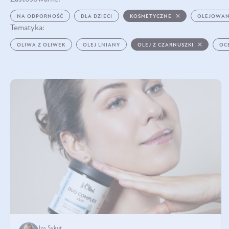
NA ODPORNOŚĆ
DLA DZIECI
KOSMETYCZNE
OLEJOWAN
Tematyka:
OLIWA Z OLIWEK
OLEJ LNIANY
OLEJ Z CZARNUSZKI
OC
Iza Sykut