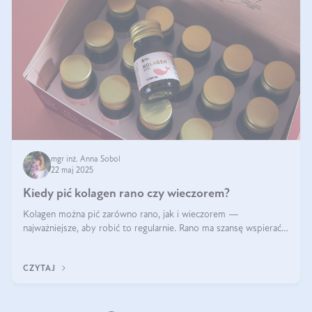
mgr inż. Anna Sobol
22 maj 2025
Kiedy pić kolagen rano czy wieczorem?
Kolagen można pić zarówno rano, jak i wieczorem —
najważniejsze, aby robić to regularnie. Rano ma szansę wspierać
energię i metabolizm, a wieczorem regenerację organizmu
podczas snu.
CZYTAJ