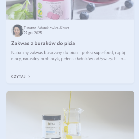
Zuzanna Adamkiewicz-Kiwer
29 gru 2025
Zakwas z buraków do picia
Naturalny zakwas buraczany do picia - polski superfood, napój
mocy, naturalny probiotyk, pełen składników odżywczych - o
zakwasie z buraka mówi się w samych superlatywach. Niektórzy
z Was usłyszeli o
CZYTAJ