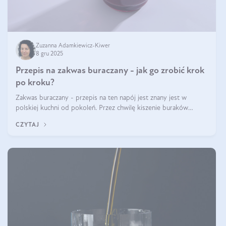
Zuzanna Adamkiewicz-Kiwer
8 gru 2025
Przepis na zakwas buraczany - jak go zrobić krok
po kroku?
Zakwas buraczany - przepis na ten napój jest znany jest w
polskiej kuchni od pokoleń. Przez chwilę kiszenie buraków
czerwonych zostało zapomniane, by w ostatnim czasie powrócić
CZYTAJ
na fali popularności na