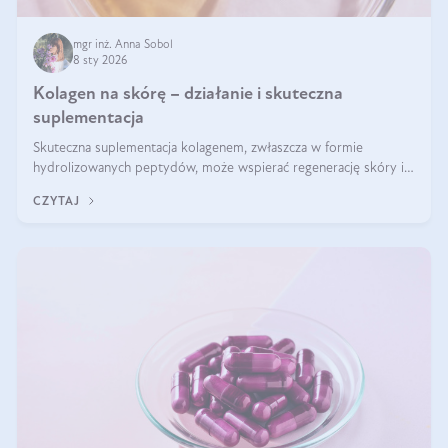
mgr inż. Anna Sobol
8 sty 2026
Kolagen na skórę – działanie i skuteczna
suplementacja
Skuteczna suplementacja kolagenem, zwłaszcza w formie
hydrolizowanych peptydów, może wspierać regenerację skóry i
poprawiać jej wygląd, jeśli jest połączona z odpowiednią dietą i
CZYTAJ
regularnością stosowania.