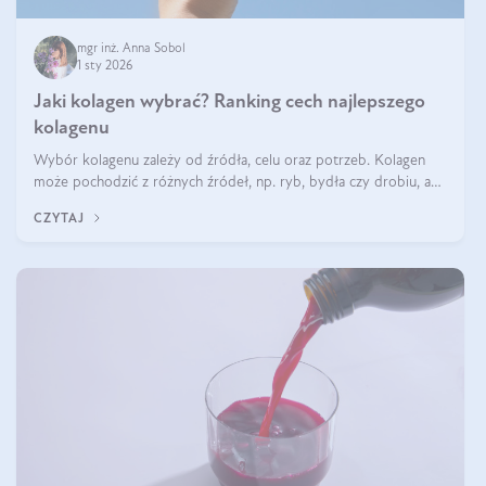
mgr inż. Anna Sobol
1 sty 2026
Jaki kolagen wybrać? Ranking cech najlepszego
kolagenu
Wybór kolagenu zależy od źródła, celu oraz potrzeb. Kolagen
może pochodzić z różnych źródeł, np. ryb, bydła czy drobiu, a
każdy typ ma swoje unikatowe właściwości. Dla skóry najlepiej
CZYTAJ
sprawdza się kolagen rybi, a dla wspierania stawów — kolagen
bydlęcy.