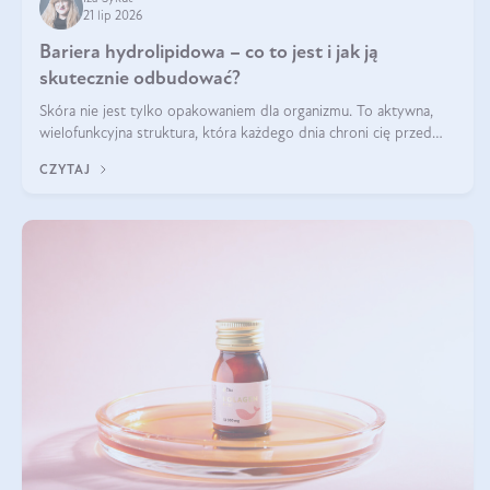
21 lip 2026
Bariera hydrolipidowa – co to jest i jak ją
skutecznie odbudować?
Skóra nie jest tylko opakowaniem dla organizmu. To aktywna,
wielofunkcyjna struktura, która każdego dnia chroni cię przed
utratą wody, wahaniami temperatury i czynnikami
CZYTAJ
środowiskowymi. Jednym z jej kluczowych elementów jest
bariera hydrolipidowa.