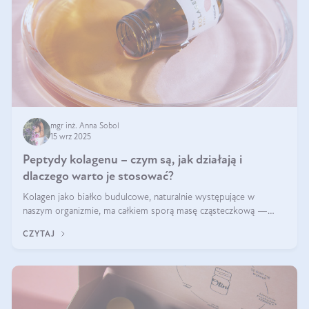
mgr inż. Anna Sobol
15 wrz 2025
Peptydy kolagenu – czym są, jak działają i
dlaczego warto je stosować?
Kolagen jako białko budulcowe, naturalnie występujące w
naszym organizmie, ma całkiem sporą masę cząsteczkową —
nawet do 300 kDa. Jeśli chcielibyśmy suplementować go w tej
CZYTAJ
formie, byłby trudno strawialny. Aby był lepiej przyswajalny i
bardziej biodostępny