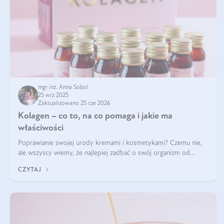
mgr inż. Anna Sobol
25 wrz 2025
Zaktualizowano 25 cze 2026
Kolagen – co to, na co pomaga i jakie ma
właściwości
Poprawianie swojej urody kremami i kosmetykami? Czemu nie,
ale wszyscy wiemy, że najlepiej zadbać o swój organizm od
wewnątrz — to solidna podstawa do tego, by nasz wygląd
CZYTAJ
zewnętrzny prezentował się zdrowo i atrakcyjnie. Stosowanie
wysokiej jakości suplem