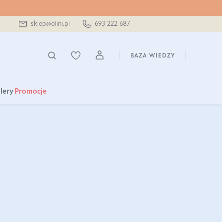
sklep@olini.pl
693 222 687
BAZA WIEDZY
lery
Promocje