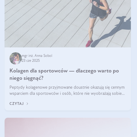
mgr inż. Anna Sobol
23 cze 2025
Kolagen dla sportowców — dlaczego warto po
niego sięgnąć?
Peptydy kolagenowe przyjmowane doustnie okazują się cennym
wsparciem dla sportowców i osób, które nie wyobrażają sobie
życia bez intensywnego ruchu.
CZYTAJ