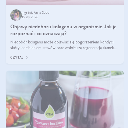
mgr inż. Anna Sobol
15 sty 2026
Objawy niedoboru kolagenu w organizmie. Jak je
rozpoznać i co oznaczają?
Niedobór kolagenu może objawiać się pogorszeniem kondycji
skóry, osłabieniem stawów oraz wolniejszą regeneracją tkanek.
Do najczęstszych sygnałów należą utrata jędrności i elastyczności
CZYTAJ
skóry, bóle stawów, łamliwość paznokci oraz osłabienie włosów.