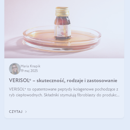
Maria Knapik
19 maj 2025
VERISOL® – skuteczność, rodzaje i zastosowanie
VERISOL® to opatentowane peptydy kolagenowe pochodzące z
ryb ciepłowodnych. Składniki stymulują fibroblasty do produkcji
kolagenu i elastyny w skórze. Kolagen VERISOL® zapewnia
wysoką biodostępność i umożliwia skuteczne dotarcie do
CZYTAJ
komórek skóry.