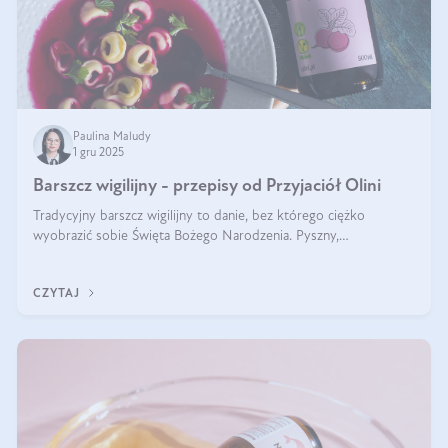
Paulina Maludy
1 gru 2025
Barszcz wigilijny - przepisy od Przyjaciół Olini
Tradycyjny barszcz wigilijny to danie, bez którego ciężko
wyobrazić sobie Święta Bożego Narodzenia. Pyszny,
aromatyczny, esencjonalny, pachnący grzybami, o pięknym
klarownym kolorze. W czym tkwi tajem
CZYTAJ