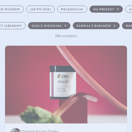
IE WŁOSÓW
JAK PIĆ OLEJ
PIELĘGNACJA
NA PREZENT
A
ET JABŁKOWY
OLEJ Z WIESIOŁKA
ZAKWAS Z BURAKÓW
MAS
148 artykułów
Dietetyk Paulina Górska