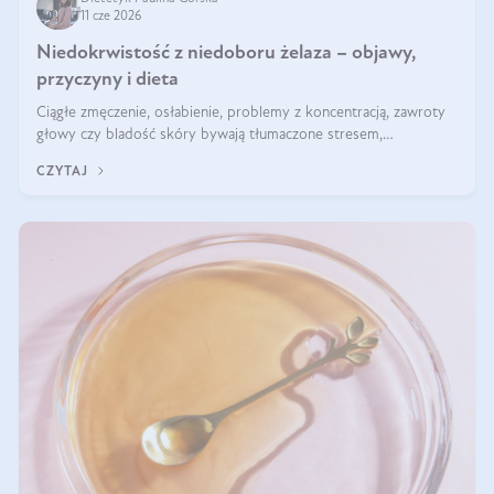
11 cze 2026
Niedokrwistość z niedoboru żelaza – objawy,
przyczyny i dieta
Ciągłe zmęczenie, osłabienie, problemy z koncentracją, zawroty
głowy czy bladość skóry bywają tłumaczone stresem,
przepracowaniem lub niedoborem snu. Tymczasem ich przyczyną
CZYTAJ
może być niedokrwistość z niedoboru żelaza.