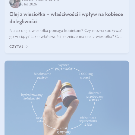
6 lut 2026
Olej z wiesiołka – właściwości i wpływ na kobiece
dolegliwości
Na co olej z wiesiołka pomaga kobietom? Czy można spożywać
go w ciąży? Jakie właściwości lecznicze ma olej z wiesiołka? Czy
jego skuteczność potwierdzają badania? Ile trzeba czekać na
CZYTAJ
efekty? Jaka jes