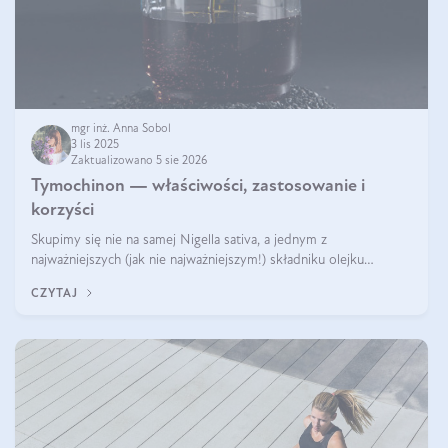
mgr inż. Anna Sobol
3 lis 2025
Zaktualizowano 5 sie 2026
Tymochinon — właściwości, zastosowanie i
korzyści
Skupimy się nie na samej Nigella sativa, a jednym z
najważniejszych (jak nie najważniejszym!) składniku olejku
eterycznego z czarnuszki: tymochinonie.
CZYTAJ